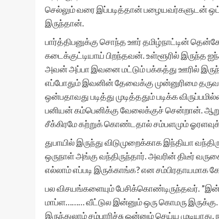
செல்லும் வரை இப்படித்தான் பழையவர்களுடன் ஒட்ட
இருந்தான்.
பார்த்திபனுக்கு சொந்த ஊர் தமிழ்நாட்டின் தென்
கடைக்குட்டியாய் பிறந்தவன். உள்ளூரில் இருந்த ஐந்
அவன் அப்பா இவனை மட்டும் பக்கத்து ஊரில் இருந்த 
எப்போதும் இவனின் தேவைக்கு முன்னுரிமை தருவார்
ஒன்பதாவது படித்து முடித்ததும் படிக்க விருப்பமில
பனியன் கம்பெனிக்கு வேலைக்குச் சென்றான்.
சீக்கிரமே கற்றுக் கொண்டதால் சம்பளமும் ஓரளவுக
துபாயில் இருந்து விடுமுறைக்காக இந்தியா வந்
ஒருநாள் அங்கு வந்திருந்தார். அவரின் திடீர் வர
எல்லாம் எப்படி இருக்காங்க? என சம்பிரதாயமாக 
பல விசயங்களையும் பேசிக்கொண்டிருந்தவர். ”இன
மாப்ள……… வீட்டுல இன்னும் ஒரு கொமரு இருக்கு. 
இருந்துலாம் சம்பாரிச்சு ஒன்னும் செய்ய முடியாது.