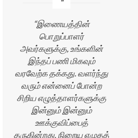
இணையத்தின்
பொறுப்பாளர்
எப்
அவர்களுக்கு, உங்களின்
இந்தப் பணி மிகவும்
வரவேற்க தக்கது. வளர்ந்து
வரும் என்னைப் போன்ற
சிறிய எழுத்தாளர்களுக்கு
இன்னும் இன்னும்
ஊக்குவிப்பைத்
ிரன்
தருகின்றது. நிறைய எழுதத்