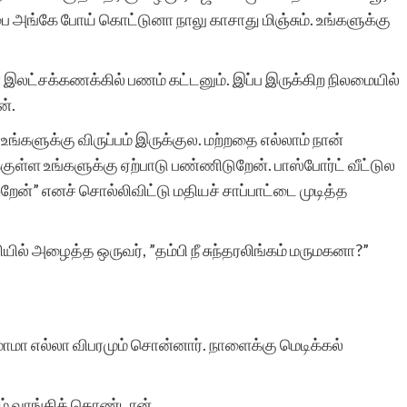
 அங்கே போய் கொட்டுனா நாலு காசாது மிஞ்சும். உங்களுக்கு
இந்த தளத்தின் சேவை
 இலட்சக்கணக்கில் பணம் கட்டனும். இப்ப இருக்கிற நிலமையில்
சொல்லில்
ன்.
அடங்குவதில்லை. வளர்ந்து
உங்களுக்கு விருப்பம் இருக்குல. மற்றதை எல்லாம் நான்
ுக்குள்ள உங்களுக்கு ஏற்பாடு பண்ணிடுறேன். பாஸ்போர்ட் வீட்டுல
வரும் எழுத்தாளர்களுக்கு
ேன்” எனச் சொல்லிவிட்டு மதியச் சாப்பாட்டை முடித்த
மிகச் சிறந்த பயிற்சிக்களம்
இந்த தளம்.
ில் அழைத்த ஒருவர், ”தம்பி நீ சுந்தரலிங்கம் மருமகனா?”
க மாமா எல்லா விபரமும் சொன்னார். நாளைக்கு மெடிக்கல்
பார்வதி இராமச்சந்த
ும் வாங்கிக் கொண்டான்.