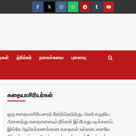
Facebook
Twitter
Instagram
Whatsapp
Telegram
Tumblr
YouTube
தைகள்
த்ரில்லர்
நகைச்சுவை
புனைவு
கதையாசிரியர்கள்
ஒரு கதையாசிரியரைத் தேர்ந்தெடுத்து, அவர் எழுதிய
அனைத்து கதைகளையும் நீங்கள் இப்போது படிக்கலாம்.
இங்கே ஆயிரக்கணக்கான கதைகள் உள்ளன, எனவே