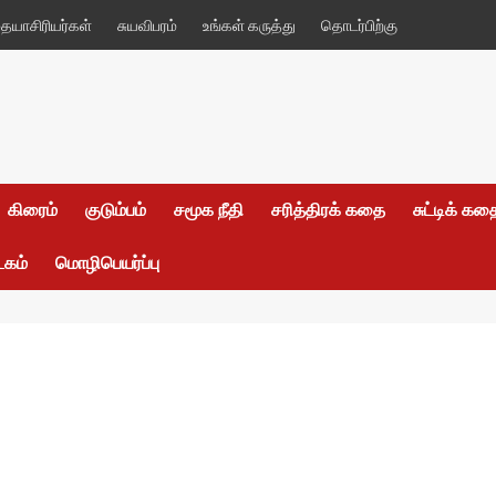
யாசிரியர்கள்
சுயவிபரம்
உங்கள் கருத்து
தொடர்பிற்கு
கிரைம்
குடும்பம்
சமூக நீதி
சரித்திரக் கதை
சுட்டிக் க
டகம்
மொழிபெயர்ப்பு