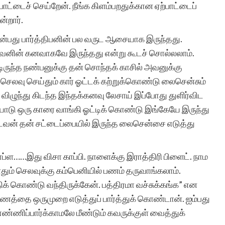
பாட்டைச் செய்றேன். நீங்க கிளம்பறதுக்கான ஏற்பாட்டைப்
்றார்.
 என்பது பார்த்திபனின் பல வருட ஆசையாக இருந்தது.
வனின் கனவாகவே இருந்தது என்று கூடச் சொல்லலாம்.
ுந்த நண்பனுக்கு தன் சொந்தக் காசில் அவனுக்கு
லவு செய்தும் கார் ஓட்டக் கற்றுக்கொண்டு லைசென்சும்
விழுந்து கிடந்த இந்தக்கனவு லேசாய் இப்போது துளிர்விட
ையோடு ஒரு காரை வாங்கி ஓட்டிக் கொண்டு இங்கேயே இருந்து
வன் தன் சட்டைப்பையில் இருந்த லைசென்சை எடுத்து
ாப்ள……இது விசா காப்பி. நாளைக்கு இராத்திரி பிளைட். நாம
தும் செலவுக்கு கம்பெனியில் பணம் தருவாங்கலாம்.
்திக் கொண்டு வந்திருக்கேன். பத்திரமா வச்சுக்கங்க” என
த்தை ஒருமுறை எடுத்துப் பார்த்துக் கொண்டான். ஐம்பது
 எண்ணிப்பார்க்காமலே மீண்டும் கவருக்குள் வைத்துக்