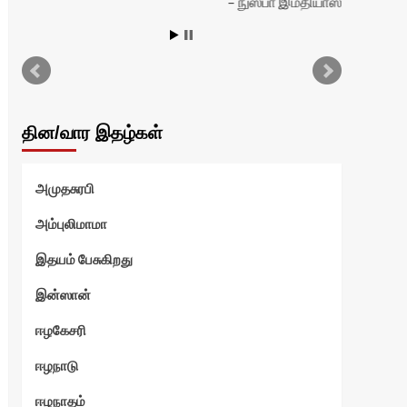
நுஸ்பா இம்தியாஸ்
தின/வார இதழ்கள்
அமுதசுரபி
அம்புலிமாமா
இதயம் பேசுகிறது
இன்ஸான்
ஈழகேசரி
ஈழநாடு
ஈழநாதம்