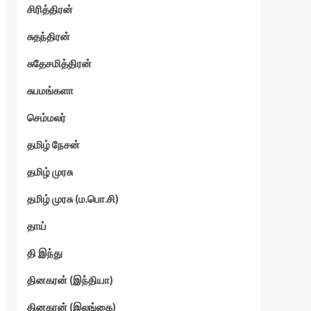
சிரித்திரன்
சுதந்திரன்
சுதேசமித்திரன்
சுபமங்களா
செம்மலர்
தமிழ் நேசன்
தமிழ் முரசு
தமிழ் முரசு (ம.பொ.சி)
தாய்
தி இந்து
தினகரன் (இந்தியா)
தினகரன் (இலங்கை)