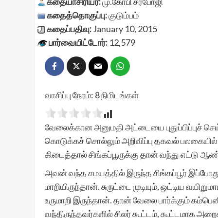
கதையாசிரியர்:
மு.கோபி சரபோஜி
கதைத்தொகுப்பு:
குடும்பம்
கதைப்பதிவு:
January 10, 2015
பார்வையிட்டோர்:
12,579
வாசிப்பு நேரம்:
8
நிமிடங்கள்
வேலைக்கான அனுமதி அட்டையை புதுப்பிப்புச் செய
கொடுக்கச் சொல்லும் அறிவிப்பு தகவல் பலகையில் ஒட்
கிடைத்தால் சிங்கப்பூருக்கு தான் வந்து எட்டு 
அவன் வந்த சமயத்தில் இருந்த சிங்கப்பூர் இப்ப
மாறியிருந்தான். சுருட்டை முடியும், ஒட்டிய வயி
உருமாறி இருந்தான். தான் வேலை பார்க்கும் கம்பென
வந்திருந்தவர்களில் சிலர் கூட்டம், கூட்டமாக அற