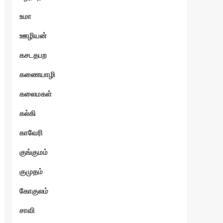
உமா
ஊழியன்
கசடதபற
கணையாழி
கலைமகள்
கல்கி
காவேரி
குங்குமம்
குமுதம்
கோகுலம்
சாவி