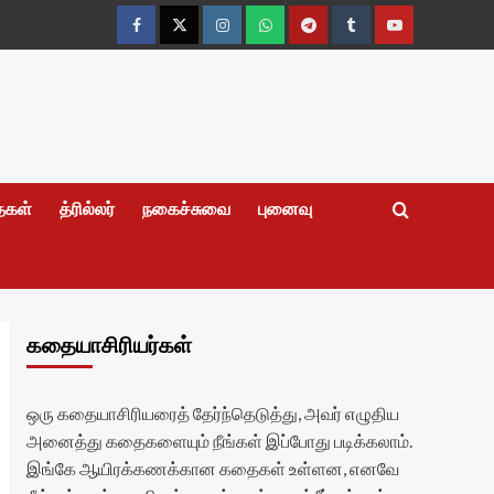
Facebook
Twitter
Instagram
Whatsapp
Telegram
Tumblr
YouTube
தைகள்
த்ரில்லர்
நகைச்சுவை
புனைவு
கதையாசிரியர்கள்
ஒரு கதையாசிரியரைத் தேர்ந்தெடுத்து, அவர் எழுதிய
அனைத்து கதைகளையும் நீங்கள் இப்போது படிக்கலாம்.
இங்கே ஆயிரக்கணக்கான கதைகள் உள்ளன, எனவே