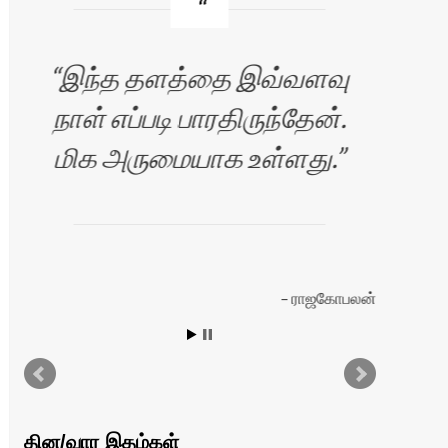
இந்த தளத்தை இவ்வளவு
நாள் எப்படி பாரதிருந்தேன்.
மிக அருமையாக உள்ளது.
தள
ராஜகோபலன்
இயங
இருக
தின/வார இதழ்கள்