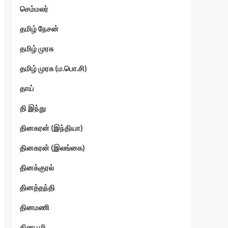
செம்மலர்
தமிழ் நேசன்
தமிழ் முரசு
தமிழ் முரசு (ம.பொ.சி)
தாய்
தி இந்து
தினகரன் (இந்தியா)
தினகரன் (இலங்கை)
தினக்குரல்
தினத்தந்தி
தினமணி
தினபூமி