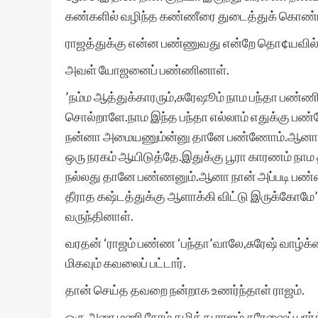
கண்களில் வழிந்த கண்ணீரை துடைத்துக் கொண்
ராஜத்துக்கு என்ன பண்ணுவது என்றே தொ¢யவில
அவள் யோஜனைப் பண்ணினாள்.
’நம்ம ஆத்துக்காரரும்,சுரேஷூம் நாம பந்தா பண்ண
சொல்றாளே.நாம இந்த பந்தா எல்லாம் எதுக்கு பண
நன்னா அமையணும்ன்னு தானே பண்ணோம்.ஆனா இப
ஒரு நரகம் ஆயிடுத்தே.இதுக்கு பூரா காரணம் ந
நல்லது தானே பண்ணனும்.ஆனா நான் அப்படி பண
தீராத கஷ்டத்துக்கு ஆளாக்கி விட்டு இருக்கோம
வருந்தினாள்.
வரதன் ‘ராஜம் பண்ண ‘பந்தா’வாலே,சுரேஷ் வாழ்க
மிகவும் கவலைப் பட்டார்.
தான் செய்த தவறை நன்றாக உணர்ந்தாள் ராஜம்.
ஒரு அரை மணி நேரம் கழித்து ராஜம் சுரேஷைப் பா