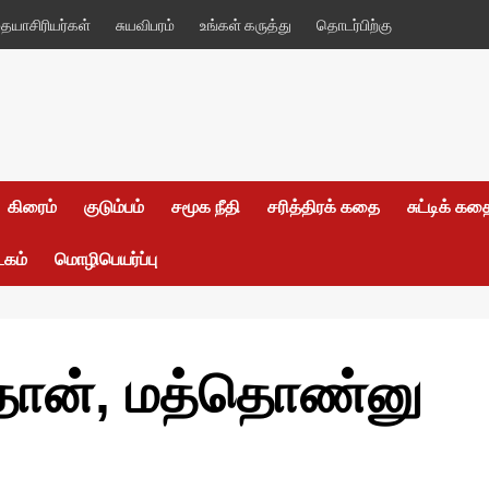
யாசிரியர்கள்
சுயவிபரம்
உங்கள் கருத்து
தொடர்பிற்கு
கிரைம்
குடும்பம்
சமூக நீதி
சரித்திரக் கதை
சுட்டிக் க
டகம்
மொழிபெயர்ப்பு
தான், மத்தொண்னு