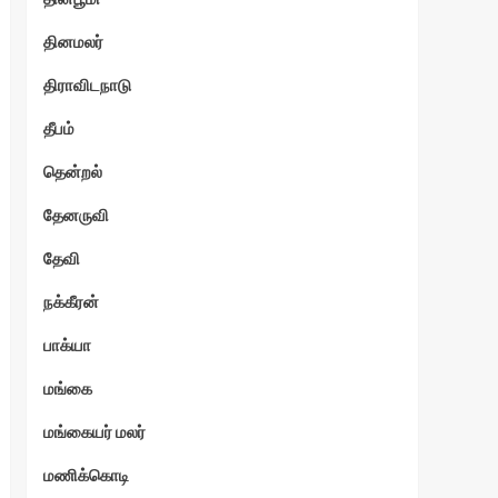
தினமலர்
திராவிடநாடு
தீபம்
தென்றல்
தேனருவி
தேவி
நக்கீரன்
பாக்யா
மங்கை
மங்கையர் மலர்
மணிக்கொடி