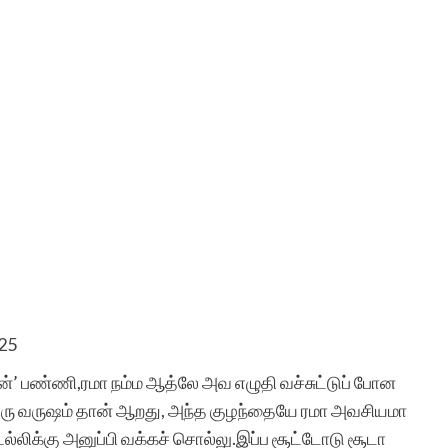
25
ன்’ பண்ணி,ரமா நம்ம ஆத்லே அவ எழுதி வச்சுட்டுப் போன
 ஒரு வருஷம் தான் ஆறது, அந்த குழந்தையே ரமா அவசியமா
லிக்கு அனுப்பி வக்கச் சொல்லு.இப்ப சூட்டோடு சூடா