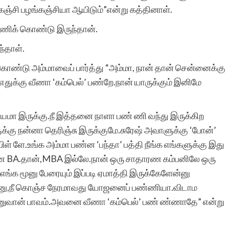
சி பழங்கஞ்சியா ஆயிடும்”என்று கத்தினாள்.
்ணிக் கொண்டு இருந்தான்.
ந்தாள்.
 கொண்டு அம்மாவைப் பார்த்து “அம்மா, நான் தான் சென்னைக்கு
க்கு வீணா ‘கம்பெல்’ பண்றே.நான் யாருக்கும் இனிமே
ாயமா இருக்கு.நீ இத்தனை நாளா பண் ணி வந்து இருக்கிற
ுக்கு நன்னா தெரிஞ்சு இருக்குமே.சுரேஷ் அவாளுக்கு ‘போன்’
ிள் ளே.உங்க அம்மா பண்ன ‘பந்தா’ பத்தி நீங்க எங்களுக்கு இது
ாரண BA.தான்,MBA இல்லே.நான் ஒரு சாதாரண கம்பனிலே ஒரு
.எங்க மூனு பேரையும் இப்படி ஏமாத்தி இருக்கேளேன்னு
ான்னு,நீ கொஞ்ச நேரமாவது யோஜனைப் பண்ணியா.விடாம
ுவான் பாவம்.அவனை வீணா ‘கம்பெல்’ பண் ண்ணாதே” என்று