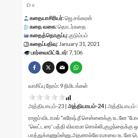
0
கதையாசிரியர்:
ஜெ.சங்கரன்
கதை வகை:
தொடர்கதை
கதைத்தொகுப்பு:
குடும்பம்
கதைப்பதிவு:
January 31, 2021
பார்வையிட்டோர்:
7,106
வாசிப்பு நேரம்:
9
நிமிடங்கள்
அத்தியாயம்-23
|
அத்தியாயம்-24
|
அத்தியாயம்-
ராஜம் விடாமல் ”சுரேஷ்,நீ சென்னைக்கு உடனே ‘போ
‘லெட்டரை’ பத்தி விவரமா சொல்லி,குழந்தைக்கு
பாத்துக்கணும்ன்னு.அதனால்லே ரமாவை உடனே டெல்