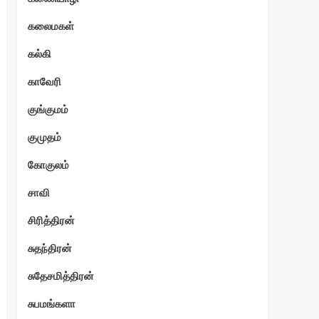
கலைமகள்
கல்கி
காவேரி
குங்குமம்
குமுதம்
கோகுலம்
சாவி
சிரித்திரன்
சுதந்திரன்
சுதேசமித்திரன்
சுபமங்களா