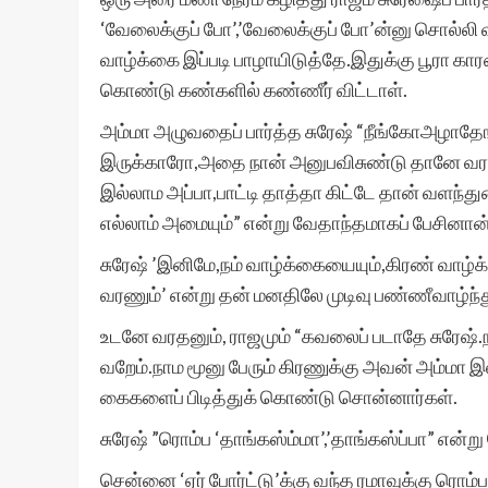
‘வேலைக்குப் போ’,’வேலைக்குப் போ’ன்னு சொல்லி 
வாழ்க்கை இப்படி பாழாயிடுத்தே.இதுக்கு பூரா கா
கொண்டு கண்களில் கண்ணீர் விட்டாள்.
அம்மா அழுவதைப் பார்த்த சுரேஷ் “நீங்கோஅழாத
இருக்காரோ,அதை நான் அனுபவிசுண்டு தானே வரண
இல்லாம அப்பா,பாட்டி தாத்தா கிட்டே தான் வளந்
எல்லாம் அமையும்” என்று வேதாந்தமாகப் பேசினான்
சுரேஷ் ’இனிமே,நம் வாழ்க்கையையும்,கிரண் வாழ்க
வரணும்’ என்று தன் மனதிலே முடிவு பண்ணீவாழ்ந்
உடனே வரதனும், ராஜமும் “கவலைப் படாதே சுரேஷ்.
வறேம்.நாம மூனு பேரும் கிரணுக்கு அவன் அம்மா இ
கைகளைப் பிடித்துக் கொண்டு சொன்னார்கள்.
சுரேஷ் ”ரொம்ப ‘தாங்கஸ்ம்மா’,’தாங்கஸ்ப்பா” என்
சென்னை ‘ஏர் போர்ட்டு’க்கு வந்த ரமாவுக்கு ரொம