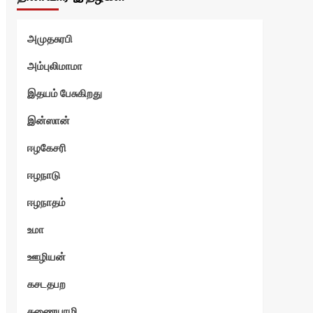
அமுதசுரபி
அம்புலிமாமா
இதயம் பேசுகிறது
ோடு
இன்ஸான்
ஈழகேசரி
ஈழநாடு
ஈழநாதம்
உமா
ஊழியன்
கசடதபற
கணையாழி