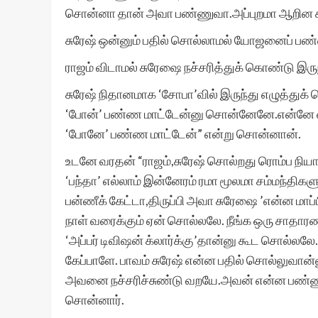
சொன்னா தான் அவா பண்ணுவா.அப்புறமா ஆறின கஞ்
சுரேஷ் ஒன்னும் பதில் சொல்லாமல் யோஜனைப் பண
ராஜம் விடாமல் சுரேஷை நச்சரித்துக் கொண்டு இரு
சுரேஷ் நிதானமாக ‘சோபா’வில் இருந்து எழுத்துக்
‘போன்’ பண்ண மாட்டேன்னு சொன்னேனே.என்னே எது
‘போனே’ பண்ண மாட்டேன்” என்று சொன்னான்.
உடனே வரதன் “ராஜம்,சுரேஷ் சொல்றது ரொம்ப நிய
‘பந்தா’ எல்லாம் இன்னேரம் ரமா மூலமா சம்மந்திகள
பன்ணீக் கேட்டா,திருப்பி அவா சுரேஷை ’என்ன மாப்ப
நாள் வரைக்கும் ஏன் சொல்லலே. நீங்க ஒரு சாத
‘அப்பர் டிவிஷன் க்லார்க்கு’தான்னு கூட சொல்லலே
கேப்பாளே. பாவம் சுரேஷ் என்ன பதில் சொல்லுவ
அவனை நச்சரிச்சுண்டு வறயே.அவன் என்ன பண்ண
சொன்னார்.