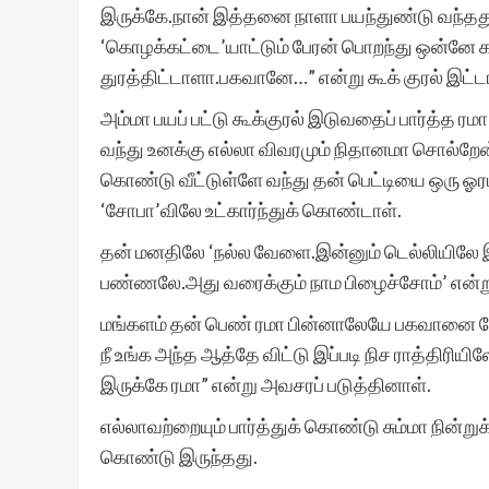
இருக்கே.நான் இத்தனை நாளா பயந்துண்டு வந்தத
‘கொழக்கட்டை’யாட்டும் பேரன் பொறந்து ஒன்னே 
துரத்திட்டாளா.பகவானே…” என்று கூக் குரல் இட்ட
அம்மா பயப் பட்டு கூக்குரல் இடுவதைப் பார்த்த ர
வந்து உனக்கு எல்லா விவரமும் நிதானமா சொல்றேன
கொண்டு வீட்டுள்ளே வந்து தன் பெட்டியை ஒரு ஓரம
‘சோபா’விலே உட்கார்ந்துக் கொண்டாள்.
தன் மனதிலே ‘நல்ல வேளை.இன்னும் டெல்லியிலே இர
பண்ணலே.அது வரைக்கும் நாம பிழைச்சோம்’ என்ற
மங்களம் தன் பெண் ரமா பின்னாலேயே பகவானை வ
நீ உங்க அந்த ஆத்தே விட்டு இப்படி நிச ராத்திரிய
இருக்கே ரமா” என்று அவசரப் படுத்தினாள்.
எல்லாவற்றையும் பார்த்துக் கொண்டு சும்மா நின்ற
கொண்டு இருந்தது.