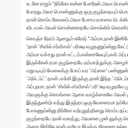
உடனே ராஜம் “நீங்கோ என்ன பேசறேள்.அவா பொண்ண
போறது.அவா பொண்ணுக்கு ஒரு குழந்தையும் பொறந
தான் ரொம்ப கேவலம்.அவா பேசாம ரமாவை டெல்லிக்
விடாமல் அவள் சொன்னதையே சொல்லிக் கொண்டு
கொஞ்ச நேரம் ஆனதும் சுரேஷ் “அம்மா,நான் இனி
’நான் ’சிவில் சர்விசஸ்’ பரிக்ஷ எழுதணும்ன்னு க
அம்மா வச்சது தான் சட்டம்.என்னாலேயும்,என் அப
இருக்கேன்.ரமா குழந்தையே நம்மாத்துக்கு அழைச்
மறுபடியும் வேலைக்கு போய் வர ‘அப்ளை’ பண்ணுன
‘அடெம்ட்’ தான் பாக்கி இருக்கு.நான் இந்த ‘அடெம்ட
அப்புறமா, நான் ‘சிவில் சர்விசஸ்’ பரி¨க்ஷ ஏழுதவே
அவளுக்கு கொள்ளை ஆசை.வாழ்க்கைலே அவள் கு
இருந்துண்டு வந்து இருந்தா,ஒரு வேளைரமா நம
போகணும்ன்னு நீங்கோ வற்புறுத்தினது ரொம்ப தப்பு
குழந்தையே நான் வளத்து, அவனை முன் னுக்கு கொ
ஆசை.இதிலே நான் குறியா இருந்து கிரணை நல்லபட