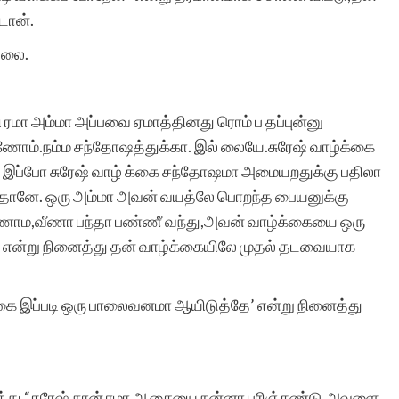
டான்.
மிகுந்த பாராட்டுக்குரியது.
்லை.
ி ரமா அம்மா அப்பவை ஏமாத்தினது ரொம் ப தப்புன்னு
்ணோம்.நம்ம சந்தோஷத்துக்கா. இல் லையே.சுரேஷ் வாழ்க்கை
நஞ்சப்பன் ஈர
்போ சுரேஷ் வாழ் க்கை சந்தோஷமா அமையறதுக்கு பதிலா
ாம தானே. ஒரு அம்மா அவன் வயத்லே பொறந்த பையனுக்கு
்ணாம,வீணா பந்தா பண்ணீ வந்து,அவன் வாழ்க்கையை ஒரு
ே’ என்று நினைத்து தன் வாழ்க்கையிலே முதல் தடவையாக
்கை இப்படி ஒரு பாலைவனமா ஆயிடுத்தே’ என்று நினைத்து
ர்த்து “சுரேஷ்,நான் ரமா ஆசையை நன்னா புரிஞ்சுண்டு,அவளை