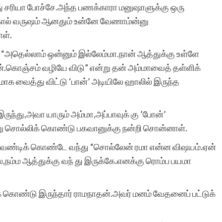
ு சரியா போச்சே.அந்த பணக்காரா மனுஷாளுக்கு ஒரு
கால் வருஷம் ஆனதும் உன்னே வேணாம்ன்னு
ாள்.
மா “அதெல்லாம் ஒன்னும் இல்லேம்மா.நான் ஆத்துக்கு உள்ளே
்.கொஞ்சம் வழியே விடு” என்று தன் அம்மாவைத் தள்ளிக்
ாக வைத்து விட்டு ‘பான்’ அடியிலே ஹாலில் இருந்த
ுந்து,அவா யாரும் அம்மா,அப்பாவுக் கு ’போன்’
ு சொல்லிக் கொண்டு பகவானுக்கு நன்றி சொன்னாள்.
ேண்டிக் கொண்டே வந்து “சொல்லேன் ரமா என்ன விஷயம்.ஏன்
ிலே,நம்ம ஆத்துக்கு வந் து இருக்கே.எனக்கு ரொம்ப பயமா
ுக் கொண்டு இருந்தார் ராமநாதன்.அவர் மனம் வேதனைப் பட்டுக்