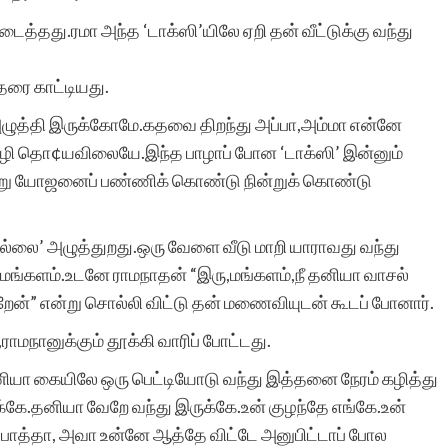
டைத்தது.ரமா அந்த ‘டாக்ஸி’யிலே ஏறி தன் வீட்டுக்கு வந்து
தரை காட்டியது.
 அழுத்தி இருக்கோமே.கதவை திறந்து அப்பா,அம்மா என்னே
வழி தொ¢யவிலையே.இந்த பாழாப் போன ‘டாக்ஸி’ இன்னும்
 என்று யோஜனைப் பண்ணிக் கொண்டு நின்றுக் கொண்டு
பெல்லை’ அழுத்துறது.ஒரு வேளை வீடு மாறி யாராவது வந்து
் மங்களம்.உடனே ராமநாதன் “இரு,மங்களம்,நீ தனியா வாசல்
ன்” என்று சொல்லி விட்டு தன் மணைவியுடன் கூடப் போனார்.
ராமநானுக்கும் தூக்கி வாரிப் போட்டது.
தனியா கையிலே ஒரு பெட்டியோடு வந்து இத்தனை நேரம் கழித்து
ுக்கே.தனியா வேறே வந்து இருக்கே.உன் குழந்தே எங்கே.உன்
் பாத்தா, அவா உன்னே ஆத்தே விட்டே அனுபிட்டாப் போல