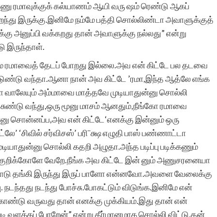
ு ரமாவுக்குக் கல்யாணம் ஆயி வரு ஷம் ரெண்டு ஆகப்
்து இருக்கு.இனிமே நம்மே பத்தி சொல்லிண்டா அவாளுக்குத்
கு அனுப்பி வக்கறது தான் அவாளுக்கு நல்லது” என்று
சிறுகதை என்னும்
 இருந்தாள்.
அற்புதமான கலை
மே ரமாவைத் தேடப் போறது இல்லை.அவ என் கிட்டே பல தடவை
வடிவத்திற்கு உயிர்
ேட்டுண்டு வந்தா.ஆனா நான் அவ கிட்டே ’ரமா,இந்த ஆத்லே எங்க
்பா வாலேயும் அம்மாவை மாத்தவே முடியாதுன்னு சொல்லி
கொடுத்து அறிவியல்,
சுண்டு வந்து,ஒரு மூனு மாசம் ஆனதும்,நீங்கோ ரமாவை
குடும்பம், க்ரைம் என்று
்னு சொன்னப்ப,அவ என் கிட்டே‘எனக்கு இன்னும் ஒரு
பலதரப்பட்ட
்லே’ ‘சிவில் சர்விசஸ்’ பரி¨க்ஷ எழுதி பாஸ் பண்ணாட்டா
 முடியாதுன்னு சொல்லி கதறி அழுதா.அந்த படிப்பு படிக்கணும்
கதைகளை எழுதவும்
றிக்கோளே வேறே.நீங்க அவ கிட்டே இன் னும் அணுசரனையா
படிக்கவும் ஊக்குவித்து
்மோடு தங்கி இருந்து இருப் பாளோ என்னவோ.அவளை வேலைக்கு
. நடந்தது நடந்து போச்சு.போகட்டும் விடுங்க.இனிமே என்
வரும் சிறுகதைகள்.காம்
ண்டு வருவது தான் எனக்கு முக்கியம்.இது தான் என்
தளத்தின் செயல்பாடு
ி வளக்கப் போறேன்” என்று தீர்மானமாக சொல்லி விட்டு,தன்