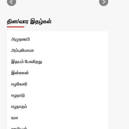
என்
தின/வார இதழ்கள்
வ
அமுதசுரபி
ுரளி
அம்புலிமாமா
இதயம் பேசுகிறது
இன்ஸான்
எ
ஈழகேசரி
ஆனந
ஈழநாடு
ஈழநாதம்
உமா
ஊழியன்