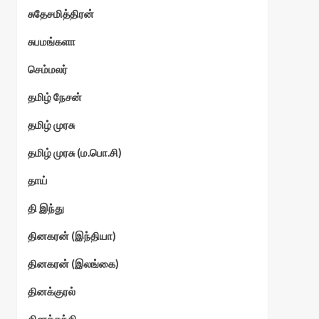
சுதேசமித்திரன்
சுபமங்களா
செம்மலர்
தமிழ் நேசன்
தமிழ் முரசு
தமிழ் முரசு (ம.பொ.சி)
தாய்
தி இந்து
தினகரன் (இந்தியா)
தினகரன் (இலங்கை)
தினக்குரல்