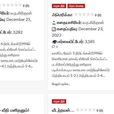
ா
0 (0)
சமூக நீதி
தொடர்கதை
ரியர்:
வ.ந.கிரிதரன்
அமெரிக்கா
0 (0)
ிவு:
December 25,
கதையாசிரியர்:
வ.ந.கிரிதரன்
கதைப்பதிவு:
December 23,
ட்டோர்:
3,282
2023
பார்வையிட்டோர்:
3,185
:
6
நிமிடங்கள்
(1996ல்
0
ல், ஸ்கேன் செய்யப்பட்ட
வாசிப்பு நேரம்:
5
நிமிடங்கள்
(1996ல்
ருந்து எளிதாக
வெளியான நாவல், ஸ்கேன் செய்யப்பட்ட
ய உரையாக மாற்றியுள்ளோம்)
படக்கோப்பிலிருந்து எளிதாக
-4 | அத்தியாயம் 5-6...
படிக்கக்கூடிய உரையாக மாற்றியுள்ளோம்)
Read
அத்தியாயம் 1-2 | அத்தியாயம் 3-4...
more
Read
about
மேலும் படிக்க...
more
மெரிக்கா<div
about
lass="yasr-
அமெரிக்கா<div
v-
சமூக நீதி
class="yasr-
tars-
vv-
itle-
் வீதி மனிதனும்!
வீடற்றவன்…
0 (0)
stars-
ontainer">