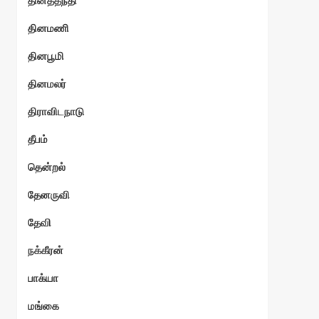
தினத்தந்தி
தினமணி
தினபூமி
தினமலர்
திராவிடநாடு
தீபம்
தென்றல்
தேனருவி
தேவி
நக்கீரன்
பாக்யா
மங்கை