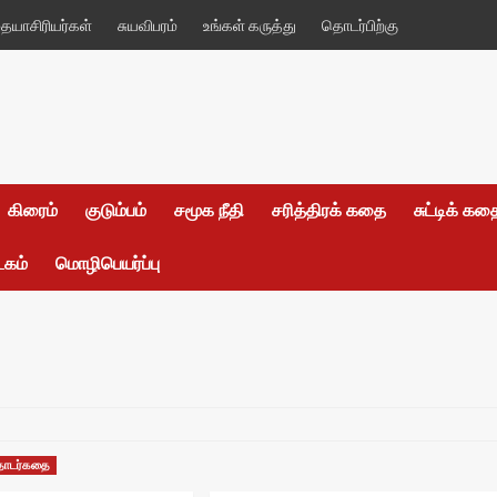
யாசிரியர்கள்
சுயவிபரம்
உங்கள் கருத்து
தொடர்பிற்கு
கிரைம்
குடும்பம்
சமூக நீதி
சரித்திரக் கதை
சுட்டிக் க
டகம்
மொழிபெயர்ப்பு
ொடர்கதை