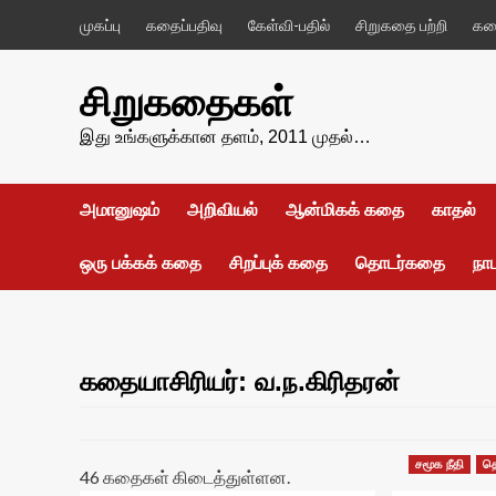
Skip
முகப்பு
கதைப்பதிவு
கேள்வி-பதில்
சிறுகதை பற்றி
கதை
to
content
சிறுகதைகள்
இது உங்களுக்கான தளம், 2011 முதல்…
அமானுஷம்
அறிவியல்
ஆன்மிகக் கதை
காதல்
ஒரு பக்கக் கதை
சிறப்புக் கதை
தொடர்கதை
நா
கதையாசிரியர்: வ.ந.கிரிதரன்
சமூக நீதி
த
46 கதைகள் கிடைத்துள்ளன.