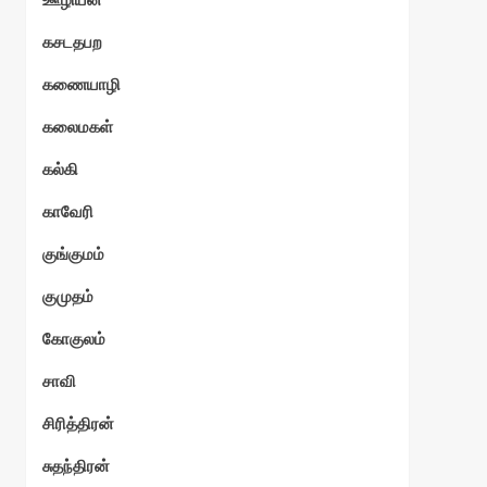
கசடதபற
கணையாழி
கலைமகள்
கல்கி
காவேரி
குங்குமம்
குமுதம்
கோகுலம்
சாவி
சிரித்திரன்
சுதந்திரன்