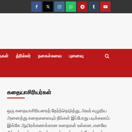
Facebook
Twitter
Instagram
Whatsapp
Telegram
Tumblr
YouTube
தைகள்
த்ரில்லர்
நகைச்சுவை
புனைவு
கதையாசிரியர்கள்
ஒரு கதையாசிரியரைத் தேர்ந்தெடுத்து, அவர் எழுதிய
அனைத்து கதைகளையும் நீங்கள் இப்போது படிக்கலாம்.
இங்கே ஆயிரக்கணக்கான கதைகள் உள்ளன, எனவே