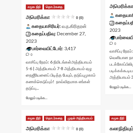
அமெரிக்க
சமூக நீதி
தொடர்கதை
கதையாசி
அமெரிக்கா
0 (0)
கதைப்பத
கதையாசிரியர்:
வ.ந.கிரிதரன்
2023
கதைப்பதிவு:
December 27,
பார்வையி
2023
0
பார்வையிட்டோர்:
3,417
வாசிப்பு நேரம்
0
வெளியான நாவ
வாசிப்பு நேரம்:
6
நிமிடங்கள்
அத்தியாயம்
படக்கோப்பிலி
5-6 | அத்தியாயம் 7-8 அத்தியாயம் ஏழு
படிக்கக்கூடி
நைஜீரியனைப் பிடித்த பேயும், தடுப்புமுகாம்
அத்தியாயம் 3
கணக்கெடுப்பும்! நாவ்விதமாக எங்கள்
மேலும் படிக்க...
தடுப்பு...
Read
மேலும் படிக்க...
more
அ
about
c
அமெரிக்கா<div
v
சமூக நீதி
தொடர்கதை
முதல் அத்தியாயம்
சமூக நீதி
class="yasr-
s
vv-
t
அமெரிக்கா
கலாநிதியும
0 (0)
stars-
c