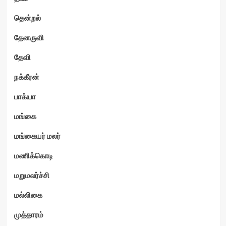
தென்றல்
தேனருவி
தேவி
நக்கீரன்
பாக்யா
மங்கை
மங்கையர் மலர்
மணிக்கொடி
மறுமலர்ச்சி
மல்லிகை
முத்தாரம்