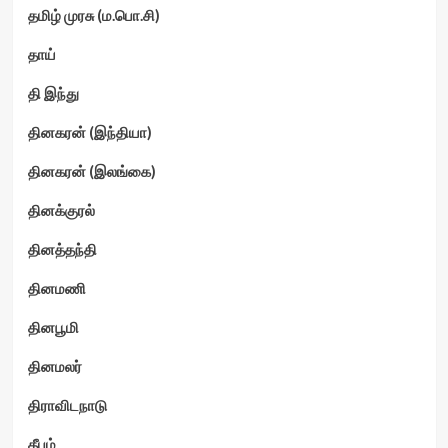
தமிழ் முரசு (ம.பொ.சி)
தாய்
தி இந்து
தினகரன் (இந்தியா)
தினகரன் (இலங்கை)
தினக்குரல்
தினத்தந்தி
தினமணி
தினபூமி
தினமலர்
திராவிடநாடு
தீபம்