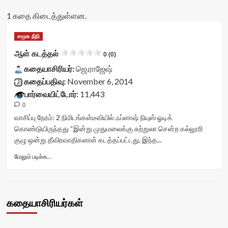
1 கதை கிடைத்துள்ளன.
சமூக நீதி
ஆள் கடத்தல்
0 (0)
கதையாசிரியர்:
ஜெ.ராஜேஷ்
கதைப்பதிவு:
November 6, 2014
பார்வையிட்டோர்:
11,443
0
வாசிப்பு நேரம்:
2
நிமிடங்கள்
டீவியில் ஃப்ளாஷ் நியுஸ் ஓடிக்
கொண்டுயிருந்தது “இன்று முதுமலைக்கு சுற்றுலா சென்ற கல்லூரி
குழு ஒன்று தீவிரவாதிகளாள் கடத்தப்பட்டது, இந்த...
Read
மேலும் படிக்க...
more
about
ஆள்
கடத்தல்<div
கதையாசிரியர்கள்
class="yasr-
vv-
stars-