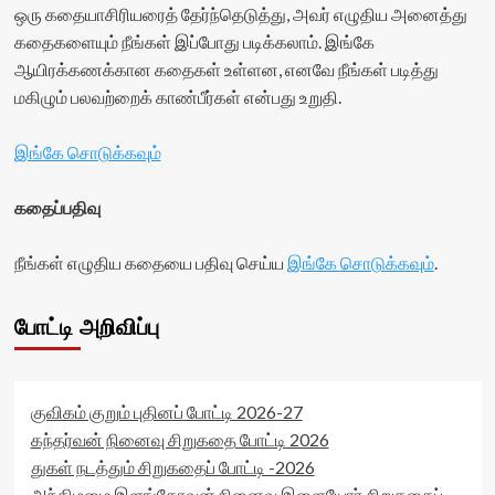
title-
ஒரு கதையாசிரியரைத் தேர்ந்தெடுத்து, அவர் எழுதிய அனைத்து
container">
கதைகளையும் நீங்கள் இப்போது படிக்கலாம். இங்கே
<div
ஆயிரக்கணக்கான கதைகள் உள்ளன, எனவே நீங்கள் படித்து
class='yasr-
stars-
மகிழும் பலவற்றைக் காண்பீர்கள் என்பது உறுதி.
title
yasr-
இங்கே சொடுக்கவும்
rater-
stars'
id='yasr-
கதைப்பதிவு
visitor-
votes-
நீங்கள் எழுதிய கதையை பதிவு செய்ய
இங்கே சொடுக்கவும்
.
readonly-
rater-
c583a06ad7607'
போட்டி அறிவிப்பு
data-
rating='0'
data-
rater-
starsize='16'
குவிகம் குறும் புதினப் போட்டி 2026-27
data-
கந்தர்வன் நினைவு சிறுகதை போட்டி 2026
rater-
துகள் நடத்தும் சிறுகதைப் போட்டி -2026
postid='21964'
அந்திமழை இளங்கோவன் நினைவு இளையோர் சிறுகதைப்
data-