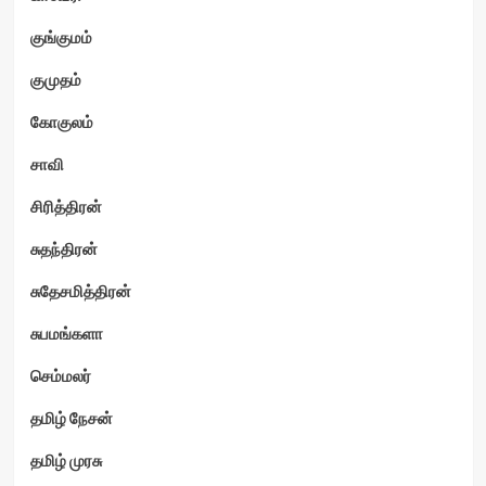
குங்குமம்
குமுதம்
கோகுலம்
சாவி
சிரித்திரன்
சுதந்திரன்
சுதேசமித்திரன்
சுபமங்களா
செம்மலர்
தமிழ் நேசன்
தமிழ் முரசு