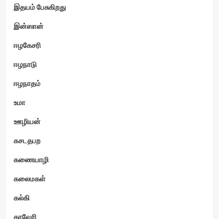
இதயம் பேசுகிறது
இன்ஸான்
ஈழகேசரி
ஈழநாடு
ஈழநாதம்
உமா
ஊழியன்
கசடதபற
கணையாழி
கலைமகள்
கல்கி
காவேரி