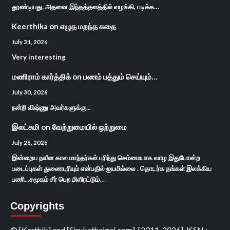
தூண்டியது. அதனை இந்தத்தளத்தில் வழங்கி, படிக்க…
Keerthika
on
எழுத மறந்த கதை
July 31, 2026
Very interesting
மணிராம் கார்த்திக்
on
பணம் பத்தும் செய்யும்…
July 30, 2026
நன்றி விஷ்ணு அவர்களுக்கு...
இலட்சுமி
on
வேற்றுமையில் ஒற்றுமை
July 26, 2026
இன்றைய நவீன கால மாந்தர்கள் புரிந்து செம்மையாக வாழ இதுபோன்ற
படைப்புகள் துணைபுரியும் என்பதில் ஐயமில்லை . தொடர்க தங்கள் இலக்கிய
பணி...சமூகம் சீர் பெற மிளிரட்டும்…
Copyrights
© [Karthik] and [Sirukathaigal.com], [2011-2026]. ISSN :