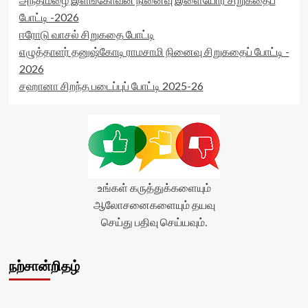
rater-
போட்டி -2026
readonly='true'
ஈரோடு வாசல் சிறுகதை போட்டி
data-
எழுத்தாளர் தனுஷ்கோடி ராமசாமி நினைவு சிறுகதைப் போட்டி -
readonly-
attribute='true'
2026
>
சஹானா சிறந்த படைப்புப் போட்டி 2025-26
</div>
<span
class='yasr-
stars-
title-
average'>0
(0)
</span>
உங்கள் கருத்துக்களையும்
</div>
ஆலோசனைகளையும் தயவு
செய்து பதிவு செய்யவும்.
நற்சான்றிதழ்