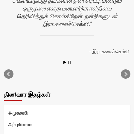
வெளியிடுவது தங்களின் தனி சிறப்பு. மீண்டும்
ஒருமுறை எனது மனமார்ந்த நன்றியை
தெரிவித்துக் கொள்கிறேன். நன்றிகளுடன்
இரா.கலைச்செல்வி.
இரா.கலைச்செல்வி
தின/வார இதழ்கள்
அமுதசுரபி
அம்புலிமாமா