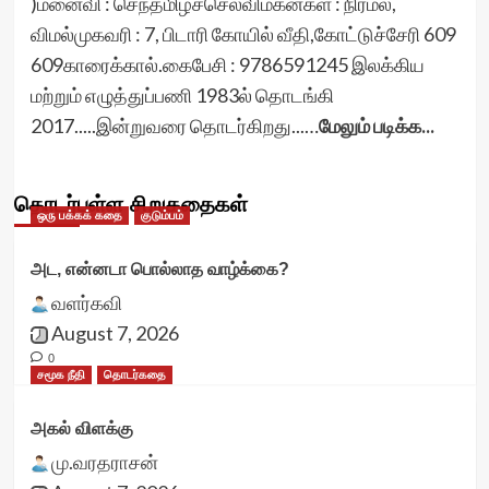
)மனைவி : செந்தமிழ்ச்செல்விமகன்கள் : நிர்மல்,
விமல்முகவரி : 7, பிடாரி கோயில் வீதி,கோட்டுச்சேரி 609
609காரைக்கால்.கைபேசி : 9786591245 இலக்கிய
மற்றும் எழுத்துப்பணி 1983ல் தொடங்கி
2017.....இன்றுவரை தொடர்கிறது...…
மேலும் படிக்க...
தொடர்புள்ள சிறுகதைகள்
ஒரு பக்கக் கதை
குடும்பம்
அட, என்னடா பொல்லாத வாழ்க்கை?
வளர்கவி
August 7, 2026
0
சமூக நீதி
தொடர்கதை
அகல் விளக்கு
மு.வரதராசன்