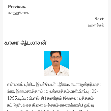
Post
Previous:
காதலுக்காக
navigation
Next:
உளைச்சல்
காரை ஆடலரசன்
என்னைப் பற்றி... இயற்பெயர் : இராம. நடராஜன்தந்தை :
கோ. இராமசாமிதாய் : அண்ணத்தம்மாள்.பிறப்பு : 03 -
1955படிப்பு : பி.எஸ்.சி ( கணிதம் )வேலை : புத்தகம்
கட்டுநர், அரசு கிளை அச்சகம் காரைக்கால்.( ஓய்வு