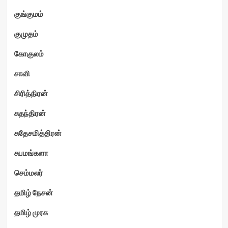
குங்குமம்
குமுதம்
கோகுலம்
சாவி
சிரித்திரன்
சுதந்திரன்
சுதேசமித்திரன்
சுபமங்களா
செம்மலர்
தமிழ் நேசன்
தமிழ் முரசு