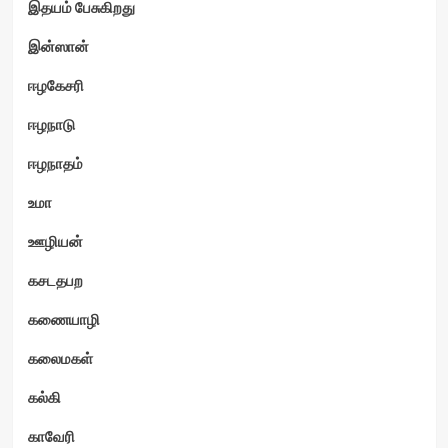
இதயம் பேசுகிறது
இன்ஸான்
ஈழகேசரி
ஈழநாடு
ஈழநாதம்
உமா
ஊழியன்
கசடதபற
கணையாழி
கலைமகள்
கல்கி
காவேரி