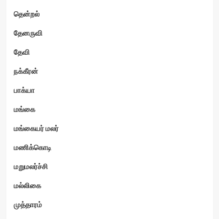
தென்றல்
தேனருவி
தேவி
நக்கீரன்
பாக்யா
மங்கை
மங்கையர் மலர்
மணிக்கொடி
மறுமலர்ச்சி
மல்லிகை
முத்தாரம்