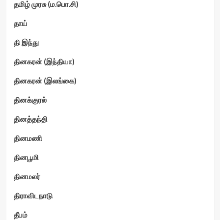
தமிழ் முரசு (ம.பொ.சி)
தாய்
தி இந்து
தினகரன் (இந்தியா)
தினகரன் (இலங்கை)
தினக்குரல்
தினத்தந்தி
தினமணி
தினபூமி
தினமலர்
திராவிடநாடு
தீபம்