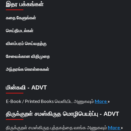
இதர பக்கங்கள்
கதை கேளுங்கள்
செய்திமடல்கள்
விளம்பரம் செய்வதற்கு
சேவைக்கான விதிமுறை
அந்தரங்க கொள்கைகள்
மின்கவி - ADVT
E-Book / Printed Books வெளியிட அணுகவும்
More
»
திருக்குறள் சமஸ்கிருத மொழிபெயர்ப்பு - ADVT
திருக்குறள் சமஸ்கிருத புத்தகத்தை வாங்க அணுகவும்
More
»