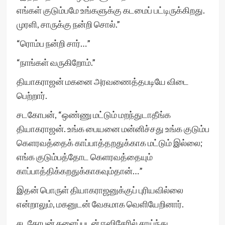
எங்கள் குடும்பமே உங்களுக்கு கடமைப் பட்டிருக்கிறது.
முரளி, சாருக்கு நன்றி சொல்.”
“ரொம்ப நன்றி சார்…”
“நாங்கள் வருகிறோம்.”
தியாகராஜன் மகனை அரவணைத்தபடியே விடை
பெற்றார்.
சடகோபன், “ஒண்ணு மட்டும் மறந்துடாதீங்க
தியாகராஜன். உங்க பையனை மன்னிச்சது உங்க குடும்ப
கெளரவத்தைக் காப்பாத்தறதுக்காக மட்டும் இல்லை;
எங்க குடும்பத்தோட கெளரவத்தையும்
காப்பாத்திக்கறதுக்காகவும்தான்…”
இதன் பொருள் தியாகராஜனுக்குப் புரியவில்லை
என்றாலும், மகனுடன் வேகமாக வெளியேறினார்.
சடகோபன் களைப்புடன் ஈஸிசேரில் சாய்ந்து