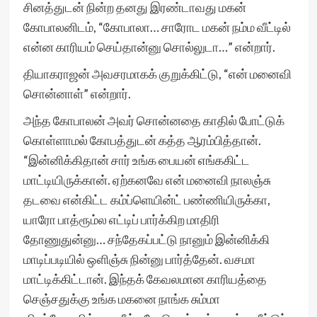
சினத்துடன் நின்ற தனது இரண்டாவது மகன்
கோபாலனிடம், “கோபாலா… சாரோட மகன் நம்ம வீட்டில்
என்ன காரியம் செய்தான்னு சொல்லுடா…” என்றார்.
தியாகராஜன் அவசரமாகக் குறுக்கிட்டு, “என் மனைவி
சொன்னாள்” என்றார்.
அந்த கோபாலன் அவர் சொன்னதை காதில் போட்டுக்
கொள்ளாமல் கோபத்துடன் கத்த ஆரம்பித்தான்.
“இன்னிக்கிதான் சார் உங்க பையன் எங்ககிட்ட
மாட்டியிருக்கான். ஏற்கனவே என் மனைவி நாலஞ்சு
தடவை என்கிட்ட கம்ப்ளெயின்ட் பண்ணியிருக்கா,
யாரோ பாத்ரூம்ல எட்டிப் பார்க்கிற மாதிரி
தோணுதுன்னு… சந்தேகப்பட்டு நானும் இன்னிக்கி
மாடிப்படியில் ஒளிஞ்சு நின்னு பார்த்தேன். வசமா
மாட்டிக்கிட்டான். இந்தக் கேவலமான காரியத்தை
செஞ்சதுக்கு உங்க மகனை நாங்க சும்மா