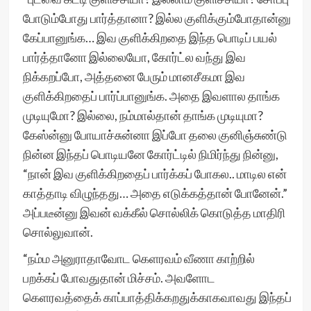
போடும்போது பார்த்தானா? இல்ல குளிக்கும்போதான்னு
கேப்பானுங்க… இவ குளிக்கிறதை இந்த பொடிப் பயல்
பார்த்தானோ இல்லையோ, கோர்ட்ல வந்து இவ
நிக்கறப்போ, அத்தனை பேரும் மானசீகமா இவ
குளிக்கிறதைப் பார்ப்பானுங்க. அதை இவளால தாங்க
முடியுமோ? இல்லை, நம்மால்தான் தாங்க முடியுமா?
கேஸ்ன்னு போயாச்சுன்னா இப்போ தலை குனிஞ்சுண்டு
நின்ன இந்தப் பொடியனே கோர்ட்டில் நிமிர்ந்து நின்னு,
“நான் இவ குளிக்கிறதைப் பார்க்கப் போகல.. மாடில என்
காத்தாடி விழுந்தது… அதை எடுக்கத்தான் போனேன்.”
அப்படீன்னு இவன் வக்கீல் சொல்லிக் கொடுத்த மாதிரி
சொல்லுவான்.
“நம்ம அனுராதாவோட கெளரவம் வீணா காற்றில்
பறக்கப் போவதுதான் மிச்சம். அவளோட
கெளரவத்தைக் காப்பாத்திக்கறதுக்காகவாவது இந்தப்