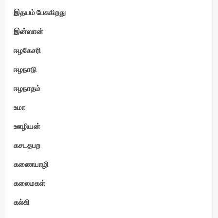
இதயம் பேசுகிறது
இன்ஸான்
ஈழகேசரி
ஈழநாடு
ஈழநாதம்
உமா
ஊழியன்
கசடதபற
கணையாழி
கலைமகள்
கல்கி