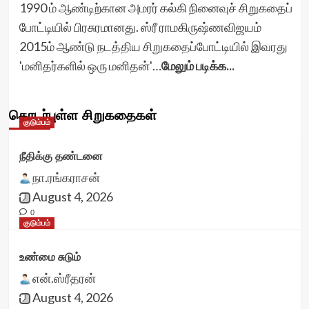
1990 ம் ஆண்டிற்கான அமரர் கல்கி நினைவுச் சிறுகதைப்
போட்டியில் பிரசுரமானது. ஸ்ரீ ராமகிருஷ்ணவிஜயம்
2015ம் ஆண்டு நடத்திய சிறுகதைப்போட்டியில் இவரது
'மனிதர்களில் ஒரு மனிதன்'…
மேலும் படிக்க...
தொடர்புள்ள சிறுகதைகள்
குடும்பம்
நீதிக்கு தண்டனை
நா.ரங்கராசன்
August 4, 2026
0
குடும்பம்
உண்மை சுடும்
என்.ஸ்ரீதரன்
August 4, 2026