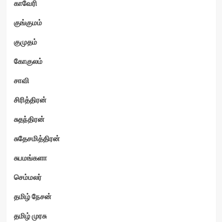
காவேரி
குங்குமம்
குமுதம்
கோகுலம்
சாவி
சிரித்திரன்
சுதந்திரன்
சுதேசமித்திரன்
சுபமங்களா
செம்மலர்
தமிழ் நேசன்
தமிழ் முரசு