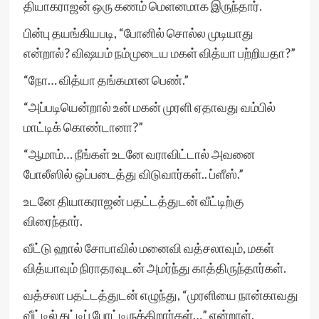
தியாகராஜன் ஒரு கணம் மெளனமாக இருந்தார்.
பின்பு தயங்கியபடி, “போனில் சொல்ல முடியாது
என்றால்? விஷயம் நம்முடைய மகள் வித்யா பற்றியதா?”
“நோ… வித்யா தங்கமான பெண்.”
“அப்படியென்றால் உன் மகன் முரளி ஏதாவது வம்பில்
மாட்டிக் கொண்டானா?”
“ஆமாம்… நீங்கள் உடனே வராவிட்டால் அவனை
போலீஸில் ஒப்படைத்து விடுவார்கள்.. ப்ளீஸ்.”
உடனே தியாகராஜன் பதட்டத்துடன் வீட்டிற்கு
விரைந்தார்.
வீட்டு ஹால் சோபாவில் மனைவி வத்சலாவும், மகள்
வித்யாவும் நிராதரவுடன் அமர்ந்து காத்திருந்தார்கள்.
வத்சலா பதட்டத்துடன் எழுந்து, “முரளியை நான்காவது
வீட்டில் கட்டிப் போட்டிருக்கிறார்கள்…” என்றாள்.