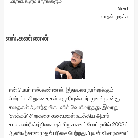
மாற்றங்களும் ஏற்றங்களும்
navigation
Next:
காதல் முடிச்சு!
எஸ்.கண்ணன்
என் பெயர் எஸ்.கண்ணன். இதுவரை நூற்றுக்கும்
மேற்பட்ட சிறுகதைகள் எழுதியுள்ளார். முதல் நான்கு
கதைகள் ஆனந்தவிகடனில் வெளிவந்தது. இவரது
'தாக்கம்' சிறுகதை கலைமகள் நடத்திய அமரர்
கா.கா.ஸ்ரீ.ஸ்ரீ நினைவுச் சிறுகதைப் போட்டியில் 2003 ம்
ஆண்டிற்கான முதல் பரிசை பெற்றது. 'புலன் விசாரணை'