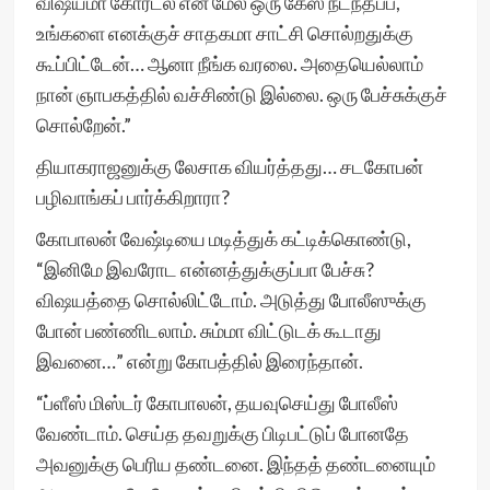
விஷயமா கோர்ட்ல என் மேல் ஒரு கேஸ் நடந்தப்ப,
உங்களை எனக்குச் சாதகமா சாட்சி சொல்றதுக்கு
கூப்பிட்டேன்… ஆனா நீங்க வரலை. அதையெல்லாம்
நான் ஞாபகத்தில் வச்சிண்டு இல்லை. ஒரு பேச்சுக்குச்
சொல்றேன்.”
தியாகராஜனுக்கு லேசாக வியர்த்தது… சடகோபன்
பழிவாங்கப் பார்க்கிறாரா?
கோபாலன் வேஷ்டியை மடித்துக் கட்டிக்கொண்டு,
“இனிமே இவரோட என்னத்துக்குப்பா பேச்சு?
விஷயத்தை சொல்லிட்டோம். அடுத்து போலீஸுக்கு
போன் பண்ணிடலாம். சும்மா விட்டுடக் கூடாது
இவனை…” என்று கோபத்தில் இரைந்தான்.
“ப்ளீஸ் மிஸ்டர் கோபாலன், தயவுசெய்து போலீஸ்
வேண்டாம். செய்த தவறுக்கு பிடிபட்டுப் போனதே
அவனுக்கு பெரிய தண்டனை. இந்தத் தண்டனையும்