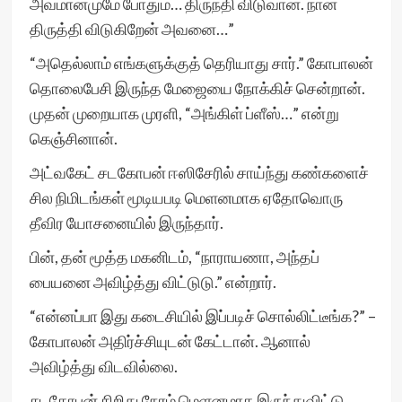
அவமானமுமே போதும்… திருந்தி விடுவான். நான்
திருத்தி விடுகிறேன் அவனை…”
“அதெல்லாம் எங்களுக்குத் தெரியாது சார்.” கோபாலன்
தொலைபேசி இருந்த மேஜையை நோக்கிச் சென்றான்.
முதன் முறையாக முரளி, “அங்கிள் ப்ளீஸ்…” என்று
கெஞ்சினான்.
அட்வகேட் சடகோபன் ஈஸிசேரில் சாய்ந்து கண்களைச்
சில நிமிடங்கள் மூடியபடி மெளனமாக ஏதோவொரு
தீவிர யோசனையில் இருந்தார்.
பின், தன் மூத்த மகனிடம், “நாராயணா, அந்தப்
பையனை அவிழ்த்து விட்டுடு.” என்றார்.
“என்னப்பா இது கடைசியில் இப்படிச் சொல்லிட்டீங்க?” –
கோபாலன் அதிர்ச்சியுடன் கேட்டான். ஆனால்
அவிழ்த்து விடவில்லை.
சடகோபன் சிறிது நேரம் மெளனமாக இருந்துவிட்டு