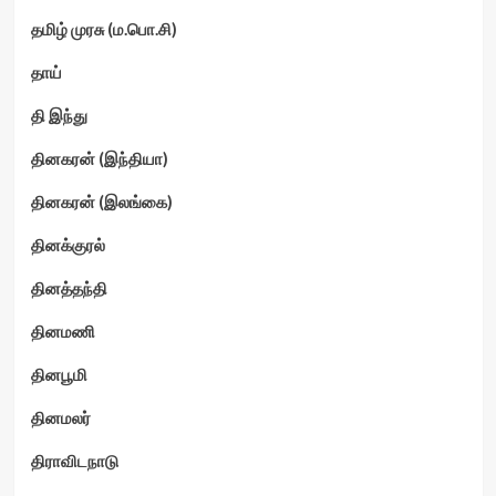
தமிழ் முரசு (ம.பொ.சி)
தாய்
தி இந்து
தினகரன் (இந்தியா)
தினகரன் (இலங்கை)
தினக்குரல்
தினத்தந்தி
தினமணி
தினபூமி
தினமலர்
திராவிடநாடு