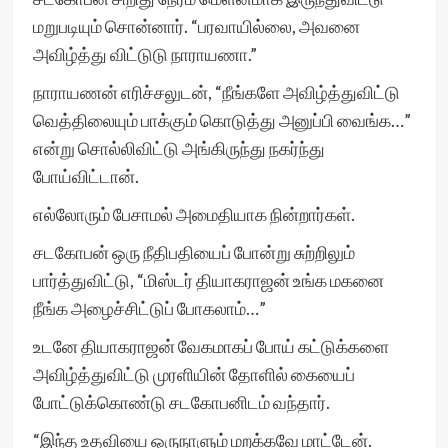
மறுபடியும் சொன்னார். “பரவாயில்லை, அவனை
அவிழ்த்து விட்டுடு நாராயணா.”
நாராயணன் எரிச்சலுடன், “நீங்களே அவிழ்த்துவிட்டு
வெத்திலையும் பாக்கும் கொடுத்து அனுப்பி வைங்க…”
என்று சொல்லிவிட்டு அங்கிருந்து நகர்ந்து
போய்விட்டான்.
எல்லோரும் பேசாமல் அமைதியாக நின்றார்கள்.
சடகோபன் ஒரு நீதிபதியைப் போன்று சுற்றிலும்
பார்த்துவிட்டு, “மிஸ்டர் தியாகராஜன் உங்க மகனை
நீங்க அழைச்சிட்டுப் போகலாம்…”
உடனே தியாகராஜன் வேகமாகப் போய் கட்டுக்களை
அவிழ்த்துவிட்டு முரளியின் தோளில் கையைப்
போட்டுக்கொண்டு சடகோபனிடம் வந்தார்.
“இந்த உதவியை ஒருநாளும் மறக்கவே மாட்டேன்.