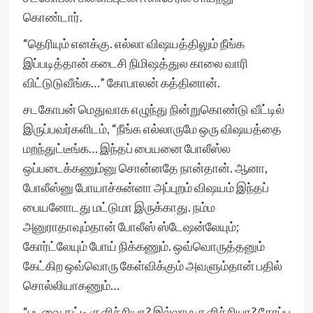
கொண்டார்.
“தெரியும் எனக்கு. எல்லா விஷயத்திலும் நீங்க
இப்படித்தான் கடைசி நிமிஷத்துல காலை வாரி
விட்டுடுவீங்க…” கோபாலன் கத்தினான்.
சடகோபன் மெதுவாக எழுந்து நின்றுகொண்டு வீட்டில்
இருப்பவர்களிடம், “நீங்க எல்லாருமே ஒரு விஷயத்தை
மறந்துட்டீங்க… இந்தப் பையனை போலீஸ்ல
ஒப்படைக்கணும்னு சொன்னதே நான்தான். ஆனா,
போலீஸ்னு போயாச்சுன்னா அப்புறம் விஷயம் இந்தப்
பையனோடது மட்டுமா இருக்காது. நம்ம
அனுராதாவும்தான் போலீஸ் ஸ்டேஷன்லேயும்;
கோர்ட்லேயும் போய் நிக்கணும். ஒவ்வொருத்தனும்
கேட்கிற ஒவ்வொரு கேள்விக்கும் அவளும்தான் பதில்
சொல்லியாகணும்…
“புடவை கட்டி குளிச்சியா? இல்லாம குளிச்சியா? சோப்பு