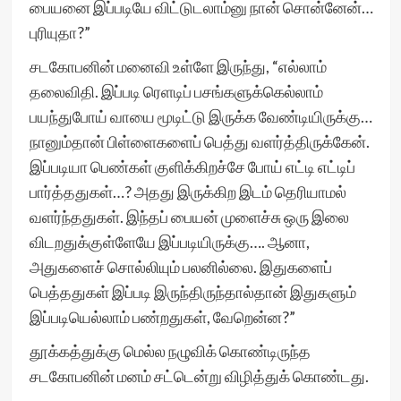
பையனை இப்படியே விட்டுடலாம்னு நான் சொன்னேன்…
புரியுதா?”
சடகோபனின் மனைவி உள்ளே இருந்து, “எல்லாம்
தலைவிதி. இப்படி ரெளடிப் பசங்களுக்கெல்லாம்
பயந்துபோய் வாயை மூடிட்டு இருக்க வேண்டியிருக்கு…
நானும்தான் பிள்ளைகளைப் பெத்து வளர்த்திருக்கேன்.
இப்படியா பெண்கள் குளிக்கிறச்சே போய் எட்டி எட்டிப்
பார்த்ததுகள்…? அதது இருக்கிற இடம் தெரியாமல்
வளர்ந்ததுகள். இந்தப் பையன் முளைச்சு ஒரு இலை
விடறதுக்குள்ளேயே இப்படியிருக்கு…. ஆனா,
அதுகளைச் சொல்லியும் பலனில்லை. இதுகளைப்
பெத்ததுகள் இப்படி இருந்திருந்தால்தான் இதுகளும்
இப்படியெல்லாம் பண்றதுகள், வேறென்ன?”
தூக்கத்துக்கு மெல்ல நழுவிக் கொண்டிருந்த
சடகோபனின் மனம் சட்டென்று விழித்துக் கொண்டது.