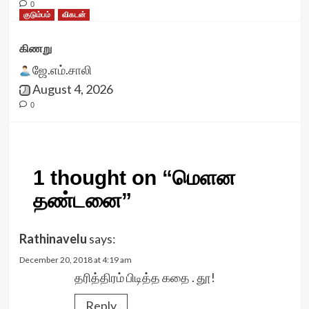
0
குடும்பம்
விகடன்
கிணறு
ஜே.எம்.சாலி
August 4, 2026
0
1 thought on “
மெளன
தண்டனை
”
Rathinavelu
says:
December 20, 2018 at 4:19 am
தரித்திரம் பிடித்த கதை . தூ!
Reply