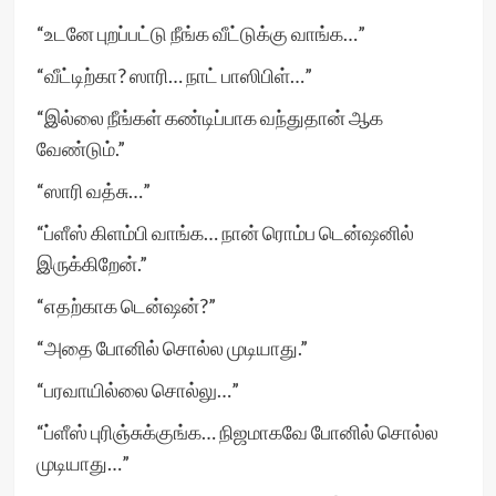
“உடனே புறப்பட்டு நீங்க வீட்டுக்கு வாங்க…”
“வீட்டிற்கா? ஸாரி… நாட் பாஸிபிள்…”
“இல்லை நீங்கள் கண்டிப்பாக வந்துதான் ஆக
வேண்டும்.”
“ஸாரி வத்சு…”
“ப்ளீஸ் கிளம்பி வாங்க… நான் ரொம்ப டென்ஷனில்
இருக்கிறேன்.”
“எதற்காக டென்ஷன்?”
“அதை போனில் சொல்ல முடியாது.”
“பரவாயில்லை சொல்லு…”
“ப்ளீஸ் புரிஞ்சுக்குங்க… நிஜமாகவே போனில் சொல்ல
முடியாது…”