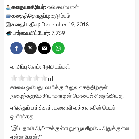
கதையாசிரியர்:
எஸ்.கண்ணன்
கதைத்தொகுப்பு:
குடும்பம்
கதைப்பதிவு:
December 19, 2018
பார்வையிட்டோர்:
7,759
வாசிப்பு நேரம்:
4
நிமிடங்கள்
காலை ஒன்பது மணிக்கு அலுவலகத்திற்குள்
நுழைந்ததுமே தியாகராஜன் மொபைல் சிணுங்கியது.
எடுத்துப் பார்த்தார். மனைவி வத்சலாவின் பெயர்
ஒளிர்ந்தது.
“இப்பதான் ஆபீஸுக்குள்ள நுழையறேன்… அதுக்குள்ள
என்ன போன்?”