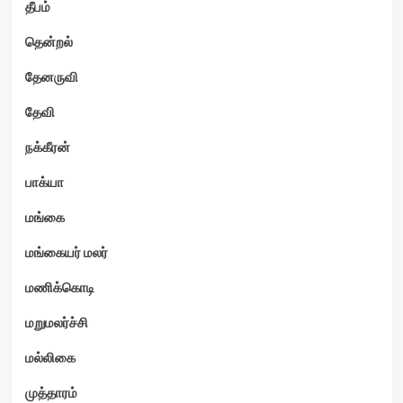
தீபம்
தென்றல்
தேனருவி
தேவி
நக்கீரன்
பாக்யா
மங்கை
மங்கையர் மலர்
மணிக்கொடி
மறுமலர்ச்சி
மல்லிகை
முத்தாரம்