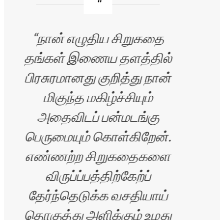
நான் எழுதிய சிறுகதை
த
தங்கள் இணைய தளத்தில்
இ
பிரசுரமானது குறித்து நான்
மிகுந்த மகிழ்ச்சியும்
மட்ட
அதைவிடப் பன்மடங்கு
கொ
பெருமையும் கொள்கிறேன்.
ஆவல
எண்ணற்ற சிறுகதைகளை
விருப்ப்பத்திற்கேற்ப்
தேர்ந்தெடுக்க வசதியாய்
தொகுத்து அளிக்கும் உமது