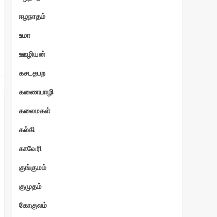
ஈழநாதம்
உமா
ஊழியன்
கசடதபற
கணையாழி
கலைமகள்
கல்கி
காவேரி
குங்குமம்
குமுதம்
கோகுலம்