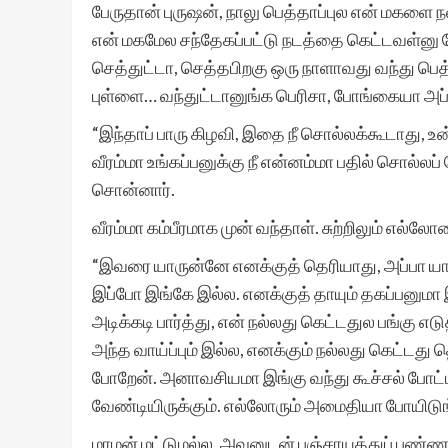
பேருதான் புருஷன், நாலு பெத்தாப்புல என் மகளை
என் மகமேல சந்தேகப்பட்டு நடத்தை கெட்டவள்னு ப
செத்துட்டா, செத்தபிறகு ஒரு நாளாவது வந்து பெ
புள்ளை… வந்துட்டானுங்க பெரிசா, போங்கையா அப
“இந்தாப் பாரு கிழவி, இதை நீ சொல்லக்கூடாது, உ
வீரம்மா உங்கப்பனுக்கு நீ என்னம்மா பதில் சொல்லப
சொன்னார்.
வீரம்மா கம்பீரமாக முன் வந்தாள். சுற்றிலும் எல்லோ
“இவரை யாருன்னே எனக்குத் தெரியாது, அப்பா 
இப்போ இங்கே இல்ல. எனக்குத் தாயும் தகப்பனும
அடிக்கடி பார்த்து, என் நல்லது கெட்டதுல பங்கு எ
அந்த வாய்ப்பும் இல்ல, எனக்கும் நல்லது கெட்டது
போறேன். அனாவசியமா இங்கு வந்து கூச்சல் போட
வேண்டியிருக்கும். எல்லோரும் அமைதியா போயிடுங்க
மாமன் மட்டுமல்ல, அவனுடன் பஞ்சாயத்துப் பண்ண 