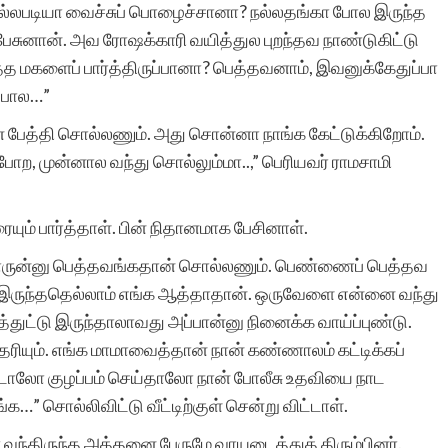
 நல்லபடியா வைச்சுப் பொழைச்சானா? நல்லதங்கா போல இருந்த
மேடை. நான்
ேசுனான். அவ ரோஷக்காரி வயித்துல புறந்தவ நாண்டுகிட்டு
சிறுகதைகள்.காம்
த்த மகளைப் பார்த்திருப்பானா? பெத்தவனாம், இவனுக்கேதுப்பா
்பால…”
மூலமாகத்தான்
ன் பேத்தி சொல்லணும். அது சொன்னா நாங்க கேட்டுக்கிறோம்.
வெளியுலகத்திற்கு
் போற, முன்னால வந்து சொல்லும்மா..,” பெரியவர் ராமசாமி
அறியப்பட்டேன் என்பதை
இங்கே பெருமையுடன்
ரையும் பார்த்தாள். பின் நிதானமாக பேசினாள்.
குறிப்பிடுகிறேன்.
யாருன்னு பெத்தவங்கதான் சொல்லணும். பெண்ணைப் பெத்தவ
ா இருந்ததெல்லாம் எங்க ஆத்தாதான். ஒருவேளை என்னை வந்து
டுத்துட்டு இருந்தாலாவது அப்பான்னு நினைக்க வாய்ப்புண்டு.
 தெரியும். எங்க மாமாவைத்தான் நான் கண்ணாலம் கட்டிக்கப்
்டாலோ குழப்பம் செய்தாலோ நான் போலீசு உதவியை நாட
…” சொல்லிவிட்டு வீட்டிற்குள் சென்று விட்டாள்.
ஸ்ரீ.தாமோத
வந்திருந்த அத்தனை பேருமே வாயடைத்துத் திரும்பினர்.