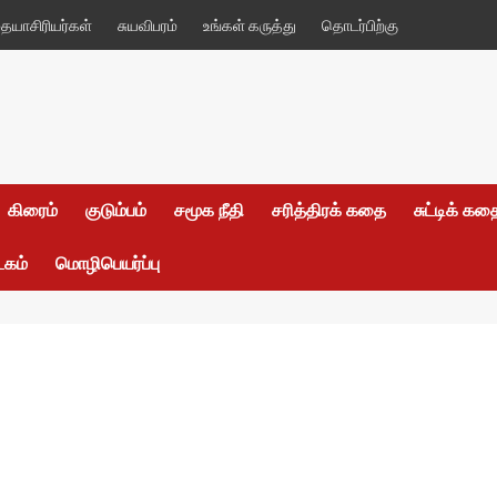
யாசிரியர்கள்
சுயவிபரம்
உங்கள் கருத்து
தொடர்பிற்கு
கிரைம்
குடும்பம்
சமூக நீதி
சரித்திரக் கதை
சுட்டிக் க
டகம்
மொழிபெயர்ப்பு