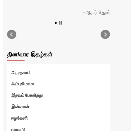
ஆரார் மிதுன்
தின/வார இதழ்கள்
அமுதசுரபி
அம்புலிமாமா
இதயம் பேசுகிறது
இன்ஸான்
ஈழகேசரி
ஈழநாடு