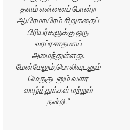
தளம் என்னைப் போன்ற
ஆயிரமாயிரம் சிறுகதைப்
க
பிரியர்களுக்கு ஒரு
வரப்ரசாதமாய்
வெள
அமைந்துள்ளது.
மேன்மேலும்,பொலிவுடனும்
மெருகுடனும் வளர
வாழ்த்துக்கள் மற்றும்
தொண
நன்றி.
இ
ரன்
சி