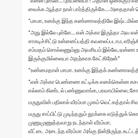
“என்ன புள்ளே… புரியலையா? அதான் ஒனக்கும் எ
வைக்க ஆத்தா நாள் பார்த்திருக்கே… அதைதான்
“மாமா, உனக்கு இந்த கண்ணாலத்திலே இஷ்டமில்
“அது இல்லே புள்ளே… என் அக்கா இருந்தா அவ 
சாகடிச்சிட்டு உன்னைப்பத்தி கவலைப்படாம, எரிஞ்சி
சம்மதம் சொல்லணும்னு அவசியம் இல்லே, ஏன்னா உ
இருக்குமில்லையா அதற்காக கேட்கிறேன்”
“உண்மைதான் மாமா. உனக்கு இந்தக் கண்ணாலத்தில
“என் அக்கா பெண்ணை கட்டிக்க எனக்கென்ன கசக்
எல்லாம் கிண்டல் பண்ணுவாங்க, பரவாயில்லை, சோ
மருதுவின் பதிலால் வீரம்மா முகம் வெட்கத்தால் சி
மருது சாப்பிட்டு முடிந்ததும் தூக்கை எடுத்துக்
முணுமுணுத்தவாறு நடந்தாள் வீரம்மா.
வீட்டை அடைந்த வீரம்மா அங்கு நின்றிருந்த கூட்டத்