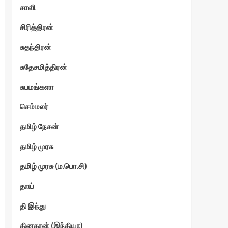
சாவி
சிரித்திரன்
சுதந்திரன்
சுதேசமித்திரன்
சுபமங்களா
செம்மலர்
தமிழ் நேசன்
தமிழ் முரசு
தமிழ் முரசு (ம.பொ.சி)
தாய்
தி இந்து
தினகரன் (இந்தியா)