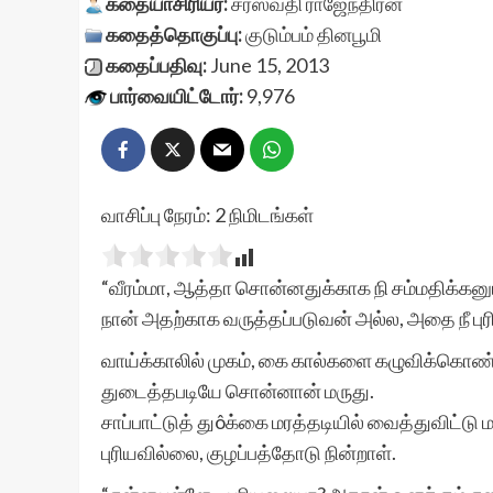
கதையாசிரியர்:
சரஸ்வதி ராஜேந்திரன்
கதைத்தொகுப்பு:
குடும்பம்
தினபூமி
கதைப்பதிவு:
June 15, 2013
பார்வையிட்டோர்:
9,976
வாசிப்பு நேரம்:
2
நிமிடங்கள்
“வீரம்மா, ஆத்தா சொன்னதுக்காக நி சம்மதிக்கன
நான் அதற்காக வருத்தப்படுவன் அல்ல, அதை நீ புர
வாய்க்காலில் முகம், கை கால்களை கழுவிக்கொண்
துடைத்தபடியே சொன்னான் மருது.
சாப்பாட்டுத் துôக்கை மரத்தடியில் வைத்துவிட்டு ம
புரியவில்லை, குழப்பத்தோடு நின்றாள்.