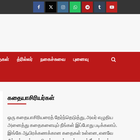
Facebook
Twitter
Instagram
Whatsapp
Telegram
Tumblr
YouTube
தைகள்
த்ரில்லர்
நகைச்சுவை
புனைவு
கதையாசிரியர்கள்
ஒரு கதையாசிரியரைத் தேர்ந்தெடுத்து, அவர் எழுதிய
அனைத்து கதைகளையும் நீங்கள் இப்போது படிக்கலாம்.
இங்கே ஆயிரக்கணக்கான கதைகள் உள்ளன, எனவே