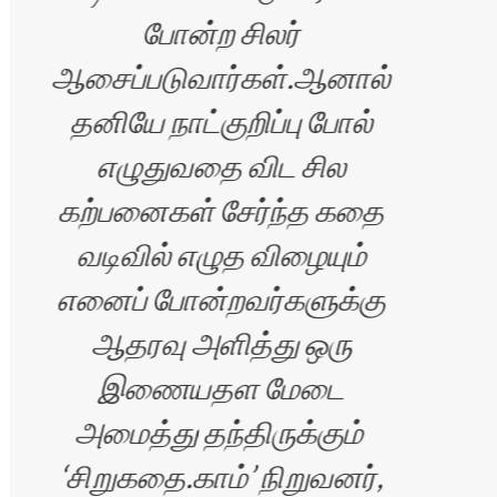
போன்ற சிலர்
செ
ஆசைப்படுவார்கள்.ஆனால்
தனியே நாட்குறிப்பு போல்
எழுதுவதை விட சில
்
கற்பனைகள் சேர்ந்த கதை
வாழ
வடிவில் எழுத விழையும்
எனைப் போன்றவர்களுக்கு
ஆதரவு அளித்து ஒரு
இணையதள மேடை
அமைத்து தந்திருக்கும்
இண
‘சிறுகதை.காம்’ நிறுவனர்,
ஆய