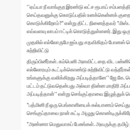
‘’ஏய்யா நீ வாங்குற இரண்டு லட்ச ரூபாய் சம்பளத
செய்தவனுக்கு கொடுப்பதில் உனக்கென்னக் குறைய
கொடுக்கிறோம்?” என்று திட்ட நினைத்தவர் ”மிஸ
எவ்வளவு லாபம் ஈட்டிக் கொடுத்துள்ளனர். இது ஒரு
முதலில் எல்லோருமே ஐம்பது சதவிகிதம் போனஸ் க
சுற்றிவிட்டு
திரும்பினீர்கள். கம்பெனி அளவிட்டதை விட பன்ன
எல்லோரயும் கூட்டிக்கொண்டு சுற்றிவிட்டு வந்த
உங்களுக்கு வலிக்கிறது அப்படித்தானே’’ ஜே.கே.
மட்டம் தட்டுவதென்பது அல்வா தின்ன மாதிரி அப்
அப்படித்தான்’’ என்று செங்குப்தாவை இழுத்துக்
”பத்மினி நீ ஒரு பெங்காளியைக் கல்யாணம் செய்த
செங்குப்தாவை நான் கட்டி அழுது கொண்டிருக்கிறே
”அண்ணா மெதுவாகப் பேசுங்கள். அவருக்கு தமிழ் நன்ற