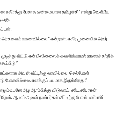
வெளியிடுவதை அதன்
ஷனை எதிர்த்து பேசாத உண்மையான தமிழச்சி” என்று வெளியே
ஆசிரியர் ஒரு
ியது.
குறிக்கோளாக
்டார்.
வைத்திருப்பதேயாகும்.
மகன் அரசுவைக் காணவில்லை.” என்றாள். எதிர் முனையில் அவர்
மூன்று வருடங்களுக்கு முன
ுடித்து விட்டு என் பிஸினஸைக் கவனிக்காமல் ஊரைச் சுற்றிக்
எனது சிறுகதை
ப்பிடு.”
வெளியாகும்போது நான்
று நாட்களாக அவன் வீட்டிற்கு வரவில்லை. செல்போன்
அதிகம் அறியப்படாத
்டு போகவில்லை. எனக்குப் பயமாக இருக்கிறது.”
எழுத்தாளர்களில்
லும் உடனே அழ ஆரம்பித்து விடுவாய். சரி…சரி. நான்
ருகிறேன். ஆமாம் அவன் நண்பர்கள் வீட்டிற்கு போன் பண்ணிப்
ஒருத்தியாக இருந்தேன்.
தொடர்ந்து எனது