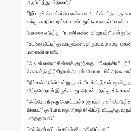
ஆரம்பித்து விடுவார்.”
”இப்படிச் சொல்லியே என்னை அடக்கி விடு. புரு
வந்து காரில் ஏறிக்கொண்டதும் மொபைல் போன் பாட
போனை எடுத்து ‘’ராணி என்ன விஷயம்?” என்று கேட
“உடனே வீட்டிற்கு வாருங்கள். திரும்பவும் நமது 
மனைவி ராணி.
“அவன் என்ன சின்னக் குழந்தையா? எஞ்சினியரிங் ம
கொண்டு திரிகிறான் அவன். மொபைலில் அவனைக்கூ
“நீங்கள் ஆபீஸ் என்று தவம் கிடக்கிறீர்கள். மூன்
வீட்டிலேதான் இருக்கிறது. அவன் எடுத்துக் கொண
“அய்யோ நீ ஒரு தொட்டாச்சிணுங்கி. எதற்கெடுத்தா
கிளப்பிற்கு போவதை நிறுத்தி விட்டு வீட்டிற்கு வ
பார்த்தாயா?”
“எல்லோர் வீட்டிற்கும் பேசியாகி விட்டது.”