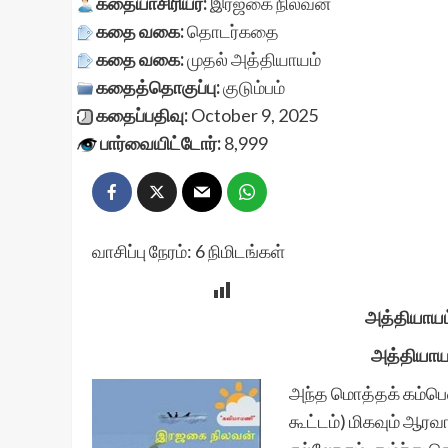
கதையாசிரியர்:
இரஜகை நிலவன்
கதை வகை:
தொடர்கதை
கதை வகை:
முதல் அத்தியாயம்
கதைத்தொகுப்பு:
குடும்பம்
கதைப்பதிவு:
October 9, 2025
பார்வையிட்டோர்:
8,999
வாசிப்பு நேரம்:
6
நிமிடங்கள்
அத்தியாயம
அத்தியாயம
அந்த மொத்தக் கம்பென
கூட்டம்) மிகவும் ஆர