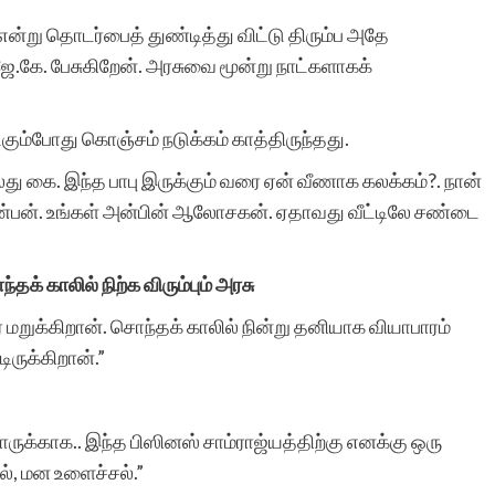
கதைகளை வெளியிட்டு,
 என்று தொடர்பைத் துண்டித்து விட்டு திரும்ப அதே
என்னை ஊக்குவித்தது
கே. பேசுகிறேன். அரசுவை மூன்று நாட்களாகக்
மட்டுமல்லாமல், உலகம்
கும்போது கொஞ்சம் நடுக்கம் காத்திருந்தது.
முழுவதிலிருந்து எனக்கு
வலது கை. இந்த பாபு இருக்கும் வரை ஏன் வீணாக கலக்கம்?. நான்
ஆயிரக்கணக்கான
் நண்பன். உங்கள் அன்பின் ஆலோசகன். ஏதாவது வீட்டிலே சண்டை
வாசகர்களை பெற்றுத்தந்த
இணையதளத்திற்கு எனது
தக் காலில் நிற்க விரும்பும் அரசு
ுக்கிறான். சொந்தக் காலில் நின்று தனியாக வியாபாரம்
மனமார்ந்த நன்றிகள்.
ருக்கிறான்.”
எழுத்துலகுக்கு அவர்
ஆற்றும் பணி மகத்தானது
ாருக்காக.. இந்த பிஸினஸ் சாம்ராஜ்யத்திற்கு எனக்கு ஒரு
இந்த இணையதளம்
், மன உளைச்சல்.”