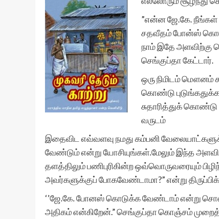
எல்லோரும் சூழ்ந்து 
”என்ன ஜே.கே. நீங்கள்
சதவீதம் போன்ஸ் கொடு
நாம் இதே அளவிற்கு கொ
செங்குப்தா கேட்டார்.
ஒரு நிமிடம் மௌனம் சா
கொண்டு புடுங்கதுக்கா
சுதாரித்துக் கொண்டு 
வருடம்
இதைவிட எவ்வளவு நமது கம்பனி வேலையாட்களுக்கு
வேண்டும் என்று யோசியுங்கள்.மேலும் இந்த அள
தளத்திலும் பணிபுரிகின்ற ஒவ்வொருவரையும் பிழிந்
அவர்களுக்குப் போகவேண்டாமா?” என்று திருப்பிக் 
‘’ஜே.கே. போனஸ் கொடுக்க வேண்டாம் என்று சொல்
அதிகம் என்கிறேன்.” செங்குப்தா கொஞ்சம் முறை