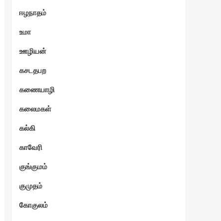
ஈழநாதம்
உமா
ஊழியன்
கசடதபற
கணையாழி
கலைமகள்
கல்கி
காவேரி
குங்குமம்
குமுதம்
கோகுலம்