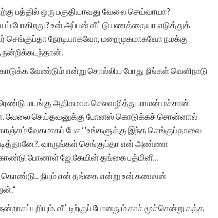
்திற்கு பத்தில் ஒரு பகுதியாவது வேலை செய்வாயா?
ப் போகிறது? உன் அப்பன் வீட்டு பணத்தையா எடுத்துக்
சிறுகதைகளுக்கான
்டர் செங்குப்தா நேரடியாகவோ, மறைமுகமாகவோ நமக்கு
 நன்றிக்கடந்தான்.
இணைய தளங்கள்
ொடுக்க வேண்டும் என்று சொல்லிய போது நீங்கள் வெளிநாடு
காளான்போல
பெருகிவிட்டிருந்தாலும்,
ிரெண்டு மடங்கு அதிகமாக செலவழித்து மாமன் மச்சான்
சிறுகதைகள்.காம்…
ீர்கள். வேலை செய்தவனுக்கு போனஸ் கொடுக்கச் சொன்னால்
 கொஞ்சம் வேகமாகப் பேச ‘’உங்களுக்கு இந்த செங்குப்தாவை
தனித்து நிற்பதன் காரணம்
படித்தானே?. வாருங்கள் செங்குப்தா என் அண்ணா
வியாபார நோக்கம் அறவே
 கொண்டு போனாள் ஜே.கேயின் தங்கை பத்மினி..
இன்றி, தரமுள்ள
ு கொண்டு.. நீயும் என் தங்கை என்று உன் கணவன்
ன்.”
கதைகளை
ாகப் புரியும். வீட்டிற்குப் போனதும் காச் மூச்சென்று கத்த
பாரபட்சமில்லாமல்