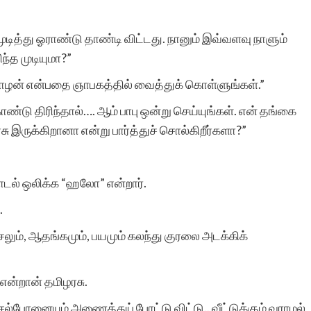
புதுப்பொலிவுடன்,
பல்லாண்டுகள் தனது
ு முடித்து ஓராண்டு தாண்டி விட்டது. நானும் இவ்வளவு நாளும்
ந்த முடியுமா?”
பணியைத் தொடர
தோழன் என்பதை ஞாபகத்தில் வைத்துக் கொள்ளுங்கள்.”
வாழ்த்துக்கள்…
்டு திரிந்தால்…. ஆம் பாபு ஒன்று செய்யுங்கள். என் தங்கை
சு இருக்கிறானா என்று பார்த்துச் சொல்கிறீர்களா?”
பாடல் ஒலிக்க “ஹலோ” என்றார்.
சரசா 
.
்சலும், ஆதங்கமும், பயமும் கலந்து குரலை அடக்கிக்
 என்றான் தமிழரசு.
்போனையும் அணைத்துப் போட்டு விட்டு.. வீட்டுக்கும் வராமல்