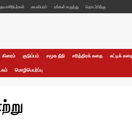
யாசிரியர்கள்
சுயவிபரம்
உங்கள் கருத்து
தொடர்பிற்கு
கிரைம்
குடும்பம்
சமூக நீதி
சரித்திரக் கதை
சுட்டிக் க
டகம்
மொழிபெயர்ப்பு
ற்று