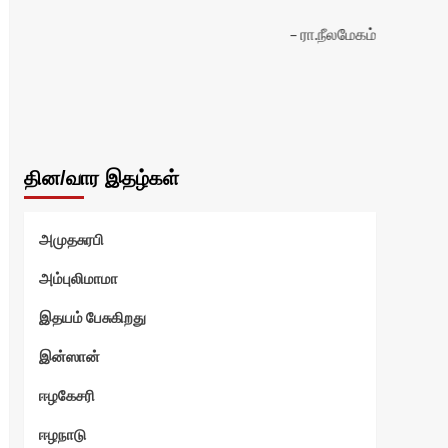
ரா.நீலமேகம்
தின/வார இதழ்கள்
அமுதசுரபி
சூரி
அம்புலிமாமா
இதயம் பேசுகிறது
இன்ஸான்
ஈழகேசரி
ஈழநாடு