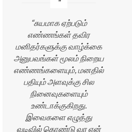
சுயமாக ஏற்படும்
AA
எண்ணங்கள் தவிர
மனிதர்களுக்கு வாழ்க்கை
சி
அனுபவங்கள் மூலம் நிறைய
இண
எண்ணங்களையும், மனதில்
மேற
பதியும் அளவுக்கு சில
ப
நினைவுகளையும்
செ
உண்டாக்குகிறது.
அமெ
இவைகளை எழுத்து
வடிவில் கொண்டு வர என்