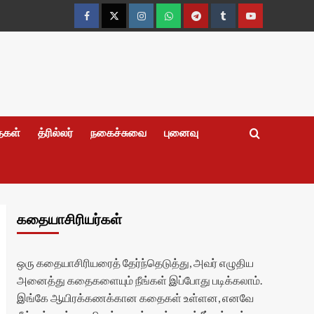
Facebook
Twitter
Instagram
Whatsapp
Telegram
Tumblr
YouTube
தைகள்
த்ரில்லர்
நகைச்சுவை
புனைவு
கதையாசிரியர்கள்
ஒரு கதையாசிரியரைத் தேர்ந்தெடுத்து, அவர் எழுதிய
அனைத்து கதைகளையும் நீங்கள் இப்போது படிக்கலாம்.
இங்கே ஆயிரக்கணக்கான கதைகள் உள்ளன, எனவே