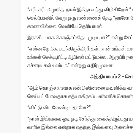
“சரி..சரி. அழாதே. நான் இதோ வந்து விடுகிறேன்.”
செல்போனில் வேறு ஒரு எண்ணைத் தேடி “ஹலோ ஜே.
காணவில்லை. வெளியே தெரியாமல்
இரகசியமாக கொஞ்சம் தேட முடியுமா?” என்று கேட்
“என்ன ஜே.கே. பயந்திருக்கிறீர்கள். நான் உங்கள் 
உங்கள் செக்யூரிட்டி ஆபிஸர் மட்டுமல்ல. ஆருயிர
சச்சரவுகள் உண்டா.” என்றது எதிர் முனை.
அத்தியாயம் 2 – சொந்
“ஆம் கொஞ்சநாளாக என் பிஸினஸை கவனிக்க வர மற
செய்யப் போவதாக சத்யாகிரகம் பண்ணிக் கொண்டி
“விட்டு விட வேண்டியதானே?”
“நான் இவ்வளவு ஓடி ஓடி சேர்த்து வைத்திருப்பது ய
வாரிசு இல்லை என்றால் எதற்கு இவ்வளவு அலைச்சல