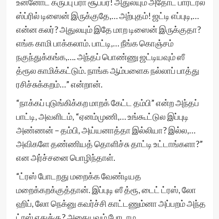
உன்னோட கருப்பு ப்ரா சூப்பர்! அதுலயும் அதோட பார்டர்ல
ஸ்ப்ரில் டிஸைன் இருக்குதே,… அற்புதம்! ஜட்டி எப்புடி,…
என்ன கலர்? அதுலயும் இதே மாற டிஸைன் இருக்குதா?
எங்க காமி பாக்கலாம். பாட்டி,… நீங்க கொஞ்சம்
நகுந்துக்கங்க,…. அந்தப் பொண்ணு ஜட்டியவும் ஸீ
த்ரூல காமிக்கட்டும். நாங்க ஆம்பளைக நல்லாப் பாத்து
ரசிச்சுக்கறம்…” என்றான்.
“நாக்கப் புடுங்கிக்கற மாறக் கேட்ட தம்பி” என்ற அந்தப்
பாட்டி, அவளிடம், “ஏனம்முணி,… உங்கூட்டுல இப்புடி
அண்ணன் – தம்பி, அய்யனாத்தா இல்லியா? இல்ல,…
அவிகளே தண்ணியத் தொளிச்சு தாட்டி உட்டாங்களா?”
என அர்ச்சனை பொழிந்தாள்.
“ட்ரஸ் போடறது மறைக்க வேண்டியத
மறைக்கறக்குத்தான். இப்புடி ஸீ த்ரூ, டைட் ட்ரஸ், லோ
ஹிப், லோ நெக்னு கவர்ச்சி காட்டணும்னா அப்பறம் அந்த
ட்ரஸ் எதுக்கு? அதையவும் போடாம