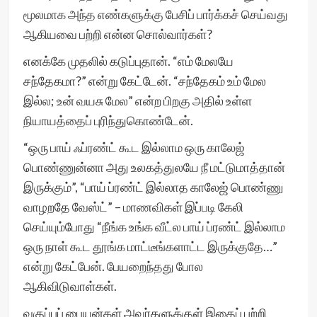
மூலமாக அந்த எண்களுக்கு பேசிப் பார்க்கச் செய்வது
ஆகியவை பற்றி என்ன சொல்வார்கள்?
எனக்கே முதலில் கடுப்புதான். “எம் மேலயே
சந்தேகமா?” என்று கேட்டேன். “சந்தேகம் உம் மேல
இல்ல; உன் வயசு மேல” என்ற பிறகு அதில் உள்ள
நியாயத்தைப் புரிந்துகொண்டேன்.
“ஒரு பாய் ஃப்ரண்ட் கூட இல்லாம ஒரு காலேஜ்
பொண்ணுன்னா அது உலகத்துலயே நீ மட்டுமாத்தான்
இருக்கும்”, “பாய் ப்ரண்ட் இல்லாத காலேஜ் பொண்ணு
வாழறதே வேஸ்ட்” – மாணவிகள் இப்படி கேலி
செய்யும்போது “நீங்க உங்க வீட்ல பாய் ப்ரண்ட் இல்லாம
ஒரு நாள் கூட தூங்க மாட்டீங்களாட்ட இருக்குதே…”
என்று கேட்பேன். பேயறைந்தது போல
ஆகிவிடுவாள்கள்.
வகுப்புப் பையன்கள் அவர்களுக்குள் இதைப் பற்றி