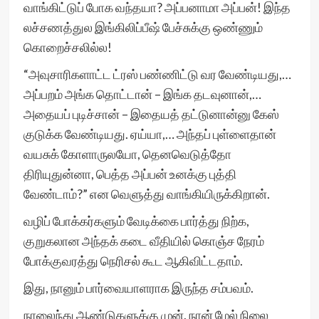
வாங்கிட்டுப் போக வந்தயா? அப்பனாமா அப்பன்! இந்த
லச்சணத்துல இங்கிலிப்பீஷ் பேச்சுக்கு ஒண்ணும்
கொறைச்சலில்ல!
“அவுசாரிகளாட்ட ட்ரஸ் பண்ணிட்டு வர வேண்டியது,…
அப்பறம் அங்க தொட்டான் – இங்க தடவுனான்,…
அதையப் புடிச்சான் – இதையத் தட்டுனான்னு கேஸ்
குடுக்க வேண்டியது. ஏய்யா,… அந்தப் புள்ளைதான்
வயசுக் கோளாருலயோ, தெனவெடுத்தோ
திரியுதுன்னா, பெத்த அப்பன் உனக்கு புத்தி
வேண்டாம்?” என வெளுத்து வாங்கியிருக்கிறான்.
வழிப் போக்கர்களும் வேடிக்கை பார்த்து நிற்க,
குறுகலான அந்தக் கடை வீதியில் கொஞ்ச நேரம்
போக்குவரத்து நெரிசல் கூட ஆகிவிட்டதாம்.
இது, நானும் பார்வையாளராக இருந்த சம்பவம்.
நாலைந்து ஆண்டுகளுக்கு முன், நான் மேல் நிலை