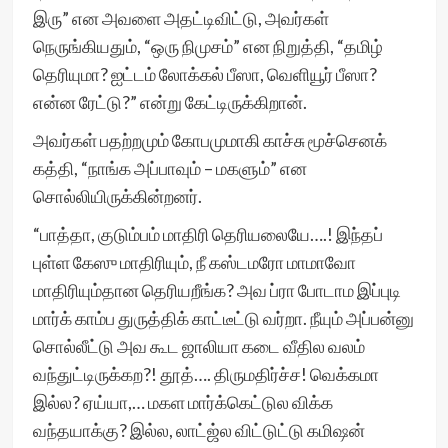
இரு” என அவளை அதட்டிவிட்டு, அவர்கள்
நெருங்கியதும், “ஒரு நிமுசம்” என நிறுத்தி, “தமிழ்
தெரியுமா? ஐட்டம் லோக்கல் பீஸா, வெளியூர் பீஸா?
என்ன ரேட்டு?” என்று கேட்டிருக்கிறான்.
அவர்கள் பதற்றமும் கோபமுமாகி காச்சு மூச்செனக்
கத்தி, “நாங்க அப்பாவும் – மகளும்” என
சொல்லியிருக்கின்றனர்.
“பாத்தா, குடும்பம் மாதிரி தெரியலையே….! இந்தப்
புள்ள கேஸு மாதிரியும், நீ கஸ்டமரோ மாமாவோ
மாதிரியும்தான தெரியறீங்க? அவ ப்ரா போடாம இப்புடி
மார்க் காம்ப துருத்திக் காட்டீட்டு வர்றா. நீயும் அப்பன்னு
சொல்லீட்டு அவ கூட ஜாலியா கடை வீதில வலம்
வந்துட்டிருக்கற?! தூத்…. திருமதிர்ச்ச! வெக்கமா
இல்ல? ஏய்யா,… மகள மார்க்கெட்டுல விக்க
வந்தயாக்கு? இல்ல, லாட்ஜ்ல விட்டுட்டு கமிஷன்