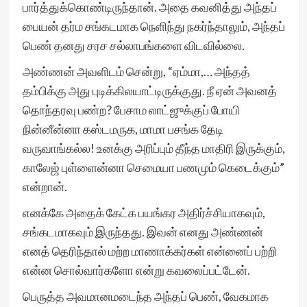
பார்த்துக்கொண்டிருந்தான். அதை கவனித்து அந்தப்
பையன் தர்ம சங்கடமாக நெளிந்து நகர்ந்தாலும், அந்தப்
பெண் தனது சரச சல்லாபங்களை விடவில்லை.
அண்ணன் அவளிடம் சென்று, “ஏம்மா,… அந்தத்
தம்பிக்கு அது புடிக்கிலயாட்டிருக்குது. நீ ஏன் அவனத்
தொந்தரவு பண்ற? பேசாம லாட்ஜுக்குப் போயி
நின்னீன்னா கஸ்டமருக, மாமா பசங்க தேடி
வருவாங்கல்ல! உனக்கு அரிப்பும் தீந்த மாதிரி இருக்கும்,
காலேஜ் புள்ளைன்னா செமையா பணமும் கெடைக்கும்”
என்றான்.
எனக்கே அதைக் கேட்க பயங்கர அதிர்ச்சியாகவும்,
சங்கடமாகவும் இருந்தது. இவன் எனது அண்ணன்
எனத் தெரிந்தால் மற்ற மாணாக்கர்கள் என்னைப் பற்றி
என்ன சொல்வார்களோ என்று கவலைப்பட்டேன்.
பெருத்த அவமானமடைந்த அந்தப் பெண், வேகமாக