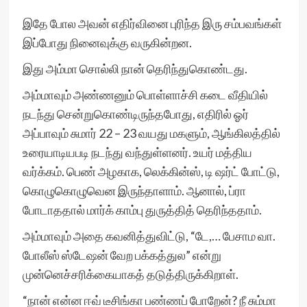
இதே போல அவன் எதிர்வினை புரிந்த இரு சம்பவங்கள்
இப்போது நினைவுக்கு வருகின்றன.
இது அம்மா சொல்லி நான் தெரிந்துகொண்டது.
அம்மாவும் அண்ணனும் பொள்ளாச்சி கடை வீதியில்
நடந்து சென்றுகொண்டிருந்தபோது, எதிரில் ஓர்
அப்பாவும் சுமார் 22 – 23 வயது மகளும், ஆங்கிலத்தில்
உரையாடியபடி நடந்து வந்துள்ளனர். உயர் மத்திய
வர்க்கம். பெண் அழகாக, லெக்கின்ஸ், டி ஷர்ட் போட்டு,
கொழுகொழுவென இருந்தாளாம். ஆனால், ப்ரா
போடாததால் மார்க் காம்பு துருத்தித் தெரிந்ததாம்.
அம்மாவும் அதை கவனித்துவிட்டு, “டே,… பேசாம வா.
போலீஸ் ஸ்டேஷன் வேற பக்கத்துல” என்று
முன்னெச்சரிக்கையாகத் தடுத்திருக்கிறாள்.
“நான் என்ன ஈவ் டீசிங்கா பண்ணப் போறேன்? நீ சும்மா