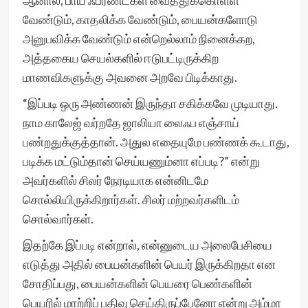
ஆனால், பாய் ஃப்ரண்ட்கள் வைத்துக்கொள்ள
வேண்டும், காதலிக்க வேண்டும், பையன்களோடு
அனுபவிக்க வேண்டும் என்றெல்லாம் நினைக்கற,
அத்தகைய செயல்களில் ஈடுபட்டிருக்கிற
மாணவிகளுக்கு அவனை அறவே பிடிக்காது.
“இப்படி ஒரு அண்ணன் இருந்தா சகிக்கவே முடியாது.
நாம காலேஜ் வர்றதே ஜாலியா லைஃப எஞ்சாய்
பண்றதுக்குத்தான். அதுல எதையுமே பண்ணக் கூடாது,
படிக்க மட்டும்தான் செய்யணும்னா எப்படி?” என்று
அவர்களில் சிலர் நேரடியாக என்னிடமே
சொல்லியிருக்கிறார்கள். சிலர் மற்றவர்களிடம்
சொல்வார்கள்.
இதற்கே இப்படி என்றால், என்னுடைய அலைபேசியை
எடுத்து அதில் பையன்களின் பெயர் இருக்கிறதா என
சோதிப்பது, பையன்களின் பெயரை பெண்களின்
பெயரில் மாற்றிப் பதிவு செய்திருப்பேனோ என்று அம்மா