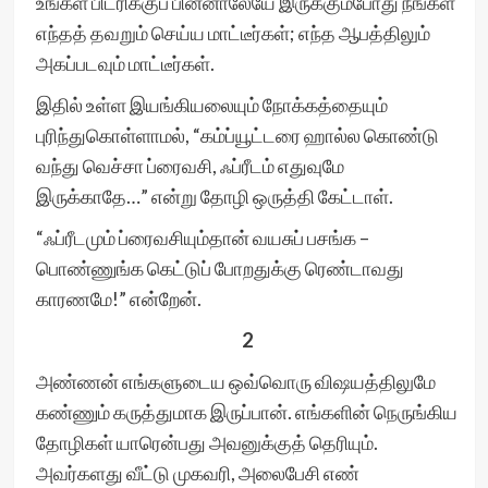
உங்கள் பிடரிக்குப் பின்னாலேயே இருக்கும்போது நீங்கள்
எந்தத் தவறும் செய்ய மாட்டீர்கள்; எந்த ஆபத்திலும்
அகப்படவும் மாட்டீர்கள்.
இதில் உள்ள இயங்கியலையும் நோக்கத்தையும்
புரிந்துகொள்ளாமல், “கம்ப்யூட்டரை ஹால்ல கொண்டு
வந்து வெச்சா ப்ரைவசி, ஃப்ரீடம் எதுவுமே
இருக்காதே…” என்று தோழி ஒருத்தி கேட்டாள்.
“ஃப்ரீடமும் ப்ரைவசியும்தான் வயசுப் பசங்க –
பொண்ணுங்க கெட்டுப் போறதுக்கு ரெண்டாவது
காரணமே!” என்றேன்.
2
அண்ணன் எங்களுடைய ஒவ்வொரு விஷயத்திலுமே
கண்ணும் கருத்துமாக இருப்பான். எங்களின் நெருங்கிய
தோழிகள் யாரென்பது அவனுக்குத் தெரியும்.
அவர்களது வீட்டு முகவரி, அலைபேசி எண்