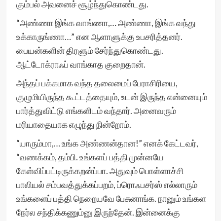
கும்பல் அவனைச் சூழ்ந்துகொண்டது.
“அண்ணா இங்க வாங்ணா,… அண்ணா, இங்க வந்து
உக்காருங்ணா…” என ஆளாளுக்கு உபசரித்தனர்.
பையன்களின் திரளும் சேர்ந்துகொண்டது.
ஆட்டோக்ராஃப் வாங்காத குறைதான்.
அந்தப் பக்கமாக வந்த தலைமைப் பேராசிரியை,
குழுமியிருந்த கூட்டத்தையும், உடன் இருந்த என்னையும்
பார்த்துவிட்டு எங்களிடம் வந்தார். அனைவரும்
மரியாதையாக எழுந்து நின்றோம்.
“யாரும்மா,… உங்க அண்ணன்தான!” எனக் கேட்டவர்,
“வணக்கம், தம்பி. உங்களப் பத்தி முன்னயே
கேள்விப்பட்டிருக்கறன்ப்பா. அதுவும் பொள்ளாச்சி
பாலியல் சம்பவத்துக்கப்பறம், ப்ரொஃபசர்ஸ் எல்லாரும்
உங்களைப் பத்தி நெறையவே பேசுனாங்க. நானும் உங்கள
நேர்ல சந்திக்கணும்னு இருந்தேன். இன்னைக்கு