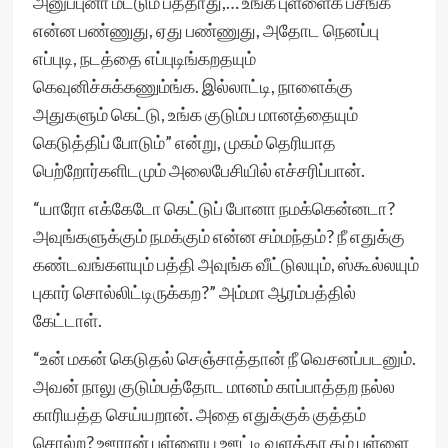
அனுப்புனா மட்டும் பத்தாது,… உங்க புள்ளைக பசங்க
என்ன பண்ணுது, ஏது பண்ணுது, அதோட நெனப்பு
எப்புடி, நடத்தை எப்புடிங்கறதயும்
கெவுனிச்சுக்கணும்ங்க. இல்லாட்டி, நாளைக்கு
அதுகளும் கெட்டு, உங்க குடும்ப மானத்தையும்
கெடுத்திப் போடும்” என்று, முகம் தெரியாத
பெற்றோர்களிடமும் அலைபேசியில் எச்சரிப்பான்.
“யாரோ எக்கேடோ கெட்டுப் போனா நமக்கென்னடா?
அவுங்களுக்கும் நமக்கும் என்ன சம்மந்தம்? நீ எதுக்கு
கண்டவங்களயும் பத்தி அவுங்க வீட்டுலயும், ஸ்கூல்லயும்
புகார் சொல்லிட்டிருக்கற?” அம்மா ஆரம்பத்தில்
கேட்டாள்.
“உன் மகன் கெடுதல் செஞ்சாத்தான் நீ வெசனப்படனும்.
அவன் நாலு குடும்பத்தோட மானம் காப்பாத்தற நல்ல
காரியத்த செய்யறான். அதை எதுக்குக் குத்தம்
சொல்ற? ஊரான் புள்ளைய ஊட்டி வளத்தா தம் புள்ளை