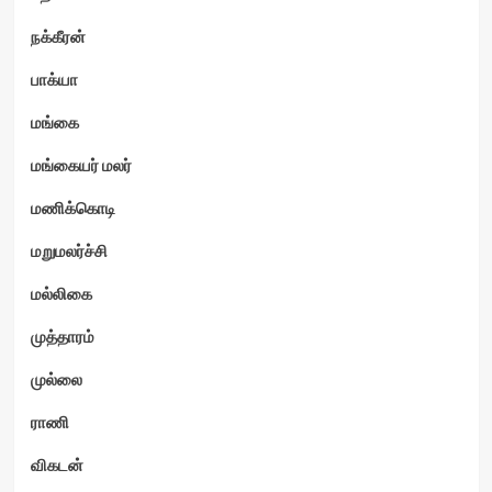
நக்கீரன்
பாக்யா
மங்கை
மங்கையர் மலர்
மணிக்கொடி
மறுமலர்ச்சி
மல்லிகை
முத்தாரம்
முல்லை
ராணி
விகடன்