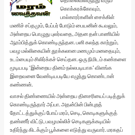
தொலைவிலிருந்து வரும்
கொக்கரக்கோவும்,
பால்காரர்களின் சைக்கிள்
மணிச் சப்தமும், பேப்பர் போடும் பையனின் கூவலும்,
அன்றைய பொழுது புலர்வதை, அதன தன் பாணியில்
ஆரம்பித்துக் கொண்டிருந்தன. பனி கலந்த காற்றும்,
பவழ மல்லிகையின் தூக்கலான மணமும் மனதையும்,
உடம்பையும் சிலிர்க்கச் செய்தன. ஒரு நிமிடம் கண்களை
மூடியபடி ‘இன்றைய தினம் நல்லபடியாக’ விளங்க
இறைவனை வேண்டியபடியே எழுந்து கொண்டான்
கண்ணன்.
வாசல் திண்ணையில் அன்றைய தினசரியைப் படித்துக்
கொண்டிருந்தார் அப்பா. அதன்பின் பின்புறத்
தோட்டத்துக்குப் போய் மரம், செடி, கொடிகளுக்குத்
தண்ணீர் விட்டு, பவழமல்லிச் செடிகளுக்கடியில்
உதிர்ந்து கிடக்கும் பூக்களை எடுத்து வருவார். மரகதப்