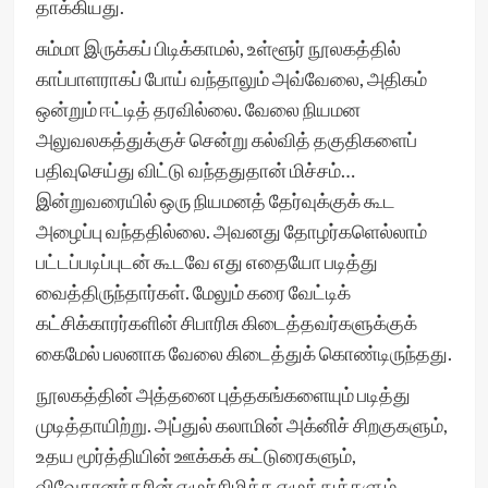
தாக்கியது.
சும்மா இருக்கப் பிடிக்காமல், உள்ளூர் நூலகத்தில்
காப்பாளராகப் போய் வந்தாலும் அவ்வேலை, அதிகம்
ஒன்றும் ஈட்டித் தரவில்லை. வேலை நியமன
அலுவலகத்துக்குச் சென்று கல்வித் தகுதிகளைப்
பதிவுசெய்து விட்டு வந்ததுதான் மிச்சம்…
இன்றுவரையில் ஒரு நியமனத் தேர்வுக்குக் கூட
அழைப்பு வந்ததில்லை. அவனது தோழர்களெல்லாம்
பட்டப்படிப்புடன் கூடவே எது எதையோ படித்து
வைத்திருந்தார்கள். மேலும் கரை வேட்டிக்
கட்சிக்காரர்களின் சிபாரிசு கிடைத்தவர்களுக்குக்
கைமேல் பலனாக வேலை கிடைத்துக் கொண்டிருந்தது.
நூலகத்தின் அத்தனை புத்தகங்களையும் படித்து
முடித்தாயிற்று. அப்துல் கலாமின் அக்னிச் சிறகுகளும்,
உதய மூர்த்தியின் ஊக்கக் கட்டுரைகளும்,
விவேகானந்தரின் எழுச்சிமிக்க எழுத்துக்களும்