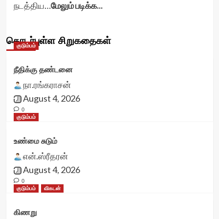
நடத்திய…
மேலும் படிக்க...
தொடர்புள்ள சிறுகதைகள்
குடும்பம்
நீதிக்கு தண்டனை
நா.ரங்கராசன்
August 4, 2026
0
குடும்பம்
உண்மை சுடும்
என்.ஸ்ரீதரன்
August 4, 2026
0
குடும்பம்
விகடன்
கிணறு