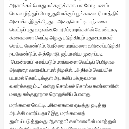
அரசாங்கம் பொது மக்களுக்காக, பல கோடி பணம்
செலவழித்துப் பொழுதுபோக்குப் பூங்காவை ரியாத்தில்
அமைக்க இருக்கிறது… அதையொட்டி…புற்களை
வெட்டிப் புது வடிவங்களோடும்; மரங்களின் வேண்டாத
கிளைகளை வெட்டி அழகு படுத்தியும் புதுமையாகச்
செய்ய வேண்டும். பேரீச்சை மரங்களை வரிசைப்படுத்தி
நடவேண்டும். அத்தோடு, ஜப்பானிய முறைப்படி
‘பொன்சாய்’ எனப்படும் மரங்களை வெட்டிப் பெரிதாக
அவற்றை வளரவிடாமல் நிழலில்…அதிகம் வெய்யில்
படாமல் தொட்டிக்குள் அடக்கிப் பக்குவமாக
வளர்க்கணும்…” என்று சொல்லச் சொல்ல கண்ணனின்
மனது சுக்குநூறாக நொறுங்கிப் போனது.
மரங்களை வெட்டி…கிளைகளை ஒடித்து ஓடித்து
அடக்கி வளர்ப்பதா? இது மரங்களைத்
துன்பப்படுத்துவது ஆகாதா? கண்ணனின் மனத்துள்