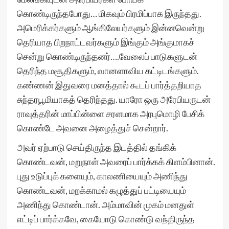
கொண்டிருந்தபோது… மிகவும் பிரமிப்பாக இருந்தது.
அமெரிக்கர்களும் ஆங்கிலேயர்களும் இன்னவென்று
தெரியாத பிறநாட்டவர்களும் இங்கும் அங்குமாகச்
சென்று கொண்டிருந்தனர்….வேலைப் பாடுகளுடன்
தெரிந்த மசூதிகளும், வானளாவிய கட்டிடங்களும்.
கண்ணன் இதுவரை மனத்தால் கூடப் பார்த்தறியாத
சுந்தரபூமியாகத் தெரிந்தது. யாரோ ஒரு அரேபியருடன்
ராவுத்தரின் மாப்பின்ளை சரளமாக அரபுமொழி பேசிக்
கொண்டே அவனை அழைத்துச் சென்றார்.
அவர் ஏற்பாடு செய்திருந்த இடத்தில் தங்கிக்
கொண்டவன், மறுநாள் அவரைப் பார்க்கக் கிளம்பினான்.
புது உடுப்புக் களையும், காலணியையும் அணிந்து
கொண்டவன், மறக்காமல் கழுத்துப் பட்டியையும்
அணிந்து கொண்டான். அம்மாவின் முகம் மனதுள்
எட்டிப் பார்க்கவே, கையோடு கொண்டு வந்திருந்த