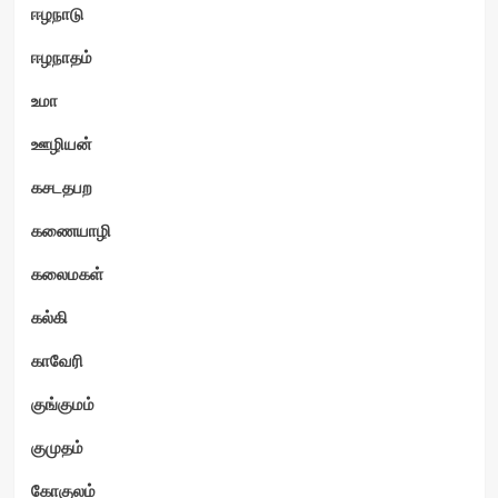
ஈழநாடு
ஈழநாதம்
உமா
ஊழியன்
கசடதபற
கணையாழி
கலைமகள்
கல்கி
காவேரி
குங்குமம்
குமுதம்
கோகுலம்