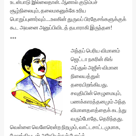
உடன்பாடு இல்லைதான். ஆனால் குடும்பச்
சூழ்நிலையும், தலைமகனுக்கே உரிய
பொறுப்புணர்வும்….உலகின் துருவப் பிரதேசங்களுக்குக்
கூட அவனை அனுப்பிவிடத் தயாராகி இருந்தன!
***
அந்தப் பெரிய விமானம்
ஜெட்டா நகரின் கிங்
அப்துல் அஜீஸ் விமான
நிலையத்துள்
தரையிறங்கியது.
சவுதியின் செழுமையும்,
பணக்காரத்தனமும் அந்த
விமானதளத்தைக் கடந்து
வரும்போதே, தெரிந்தது.
வெள்ளை வெளேரென்ற நிறமும், வாட்டசாட்டமுமாக,
மேலங்கியுடன் அரேபியர்கள் போய்க்