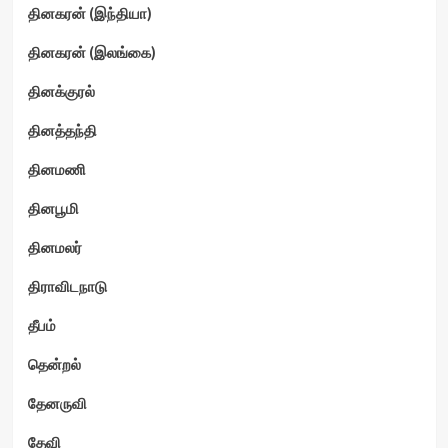
தினகரன் (இந்தியா)
தினகரன் (இலங்கை)
தினக்குரல்
தினத்தந்தி
தினமணி
தினபூமி
தினமலர்
திராவிடநாடு
தீபம்
தென்றல்
தேனருவி
தேவி