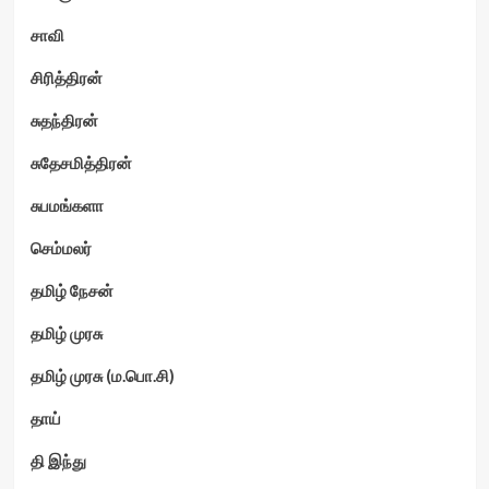
சாவி
சிரித்திரன்
சுதந்திரன்
சுதேசமித்திரன்
சுபமங்களா
செம்மலர்
தமிழ் நேசன்
தமிழ் முரசு
தமிழ் முரசு (ம.பொ.சி)
தாய்
தி இந்து