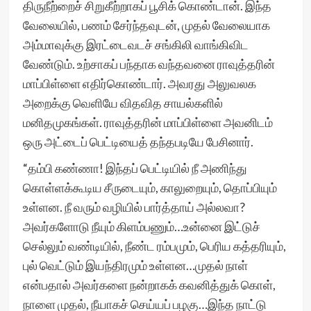
திருநீற்றைச் சிறுகீற்றாகப் பூசிக் கொண்டான். இந்த
வேலையில், பணம் சேர்ந்தவுடன், முதல் வேலையாக
அம்மாவுக்கு இரட்டைவடச் சங்கிலி வாங்கிவிட
வேண்டும். உற்சாகப் பந்தாக வந்தவனை ராவுத்தரின்
மாப்பிள்ளை எதிர்கொண்டார். அவரது அலுவலக
அறைக்கு வெளியே விதவித சாயல்களில்
மனிதமுகங்கள். ராவுத்தரின் மாப்பிள்ளை அவனிடம்
ஒரு அட்டைப் பெட்டியைத் தந்தபடியே பேசினார்.
“தம்பி கண்ணா! இந்தப் பெட்டியில் நீ அணிந்து
கொள்ளக்கூடிய சீருடையும், காலுறையும், தொப்பியும்
உள்ளன. நீ வரும் வழியில் பார்த்தாய் அல்லவா?
அவர்களோடு நீயும் கிளம்பணும்…உன்னை இட்டுச்
செல்லும் வண்டியில், நீண்ட ரம்பமும், பெரிய கத்தரியும்,
புல் வெட்டும் இயந்திரமும் உள்ளன…முதல் நாள்
என்பதால் அவர்களை நன்றாகக் கவனித்துக் கொள்,
நாளை முதல், நீயாகச் செய்யப் பழகு…இந்த நாட்டு