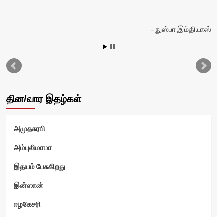
நுஸ்பா இம்தியாஸ்
தின/வார இதழ்கள்
அமுதசுரபி
அம்புலிமாமா
இதயம் பேசுகிறது
இன்ஸான்
ஈழகேசரி