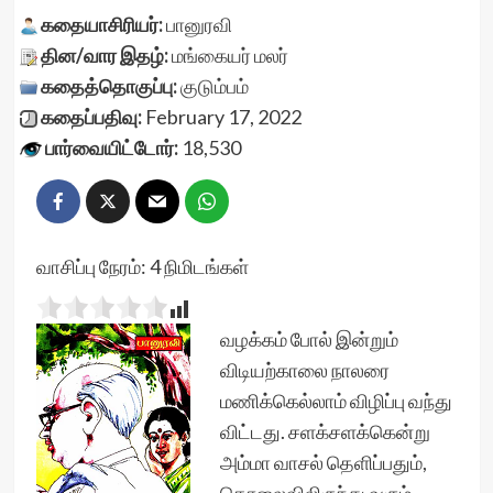
கதையாசிரியர்:
பானுரவி
தின/வார இதழ்:
மங்கையர் மலர்
கதைத்தொகுப்பு:
குடும்பம்
கதைப்பதிவு:
February 17, 2022
பார்வையிட்டோர்:
18,530
வாசிப்பு நேரம்:
4
நிமிடங்கள்
வழக்கம் போல் இன்றும்
விடியற்காலை நாலரை
மணிக்கெல்லாம் விழிப்பு வந்து
விட்டது. சளக்சளக்கென்று
அம்மா வாசல் தெளிப்பதும்,