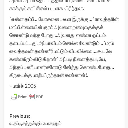
அவன் அப்பா தோட்டத்தில் பயிர்களை ‘கண்’ணாக
காக்கும் காட்சிகள் படமாக விரிந்தன.
“என்ன தம்பி…யோசனை பலமா இருக்கு…” ராவுத்தரின்
மாப்பிள்ளையின் குரல் அவனை நனவுலகுக்குக்
கொண்டு வந்த போது…அவனது எண்ண ஓட்டம்
தடைப்பட்டது. அப்பாவிடம் சொல்ல வேண்டும்… ‘மரம்
வைத்தவன் தண்ணீர் மட்டும் விடவில்லை….கூடவே
கண்ணீரும் விடுகிறான்’. அப்படி நினைத்தபடியே,
அந்தப் பணியாளர்களோடு சேர்ந்து கொண்டபோது…
சீருடைக்கு மாறியிருந்தான் கண்ணன்!.
– மார்ச் 2005
Post
Previous:
தைப்பூசத்துக்குப் போகணும்
navigation