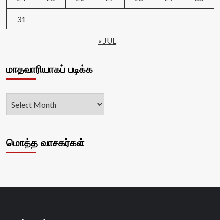
31
« JUL
மாதவாரியாகப் படிக்க
மொத்த வாசகர்கள்