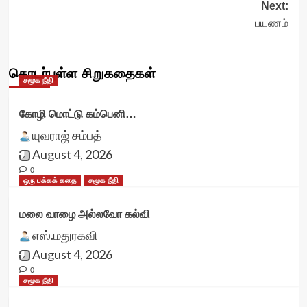
Next:
பயணம்
தொடர்புள்ள சிறுகதைகள்
சமூக நீதி
கோழி மொட்டு கம்பெனி…
யுவராஜ் சம்பத்
August 4, 2026
0
ஒரு பக்கக் கதை
சமூக நீதி
மலை வாழை அல்லவோ கல்வி
எஸ்.மதுரகவி
August 4, 2026
0
சமூக நீதி