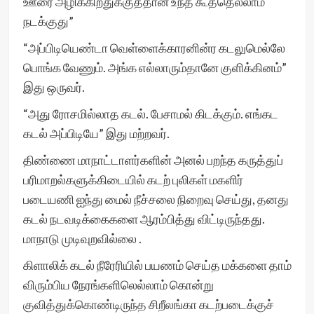
ஊரை அழிக்கிறதுக்குத்தான் உந்த கூத்தெல்லாம்
நடக்குது”
“அப்பிடியெண்டா வெள்ளைக்காரனின்ர கடலுமெல்லே
பொங்க வேணும். அங்க எல்லாரும்தானே குளிக்கினம்”
இது ஒருவர்.
“அது ரோசமில்லாத கடல். பேசாமல் கிடக்கும். எங்கட
கடல் அப்பிடியே” இது மற்றவர்.
திண்ணை மாநாட்டாளர்களின் அனல் பறந்த கருத்துப்
பரிமாறல்களுக்கிடையில் கடற் புலிகள் மகளிர்
படையணி ஐந்து மைல் நீச்சலை நிறைவு செய்து, தனது
கடல் நடவடிக்கைகளை ஆரம்பித்து விட்டிருந்தது.
மாநாடு முடிவுறவில்லை .
கிளாலிக் கடல் நீரேரியில் பயணம் செய்த மக்களை தாம்
விரும்பிய நேரங்களிலெல்லாம் கொன்று
குவித்துக்கொண்டிருந்த சிறீலங்கா கடற்படைக்குச்