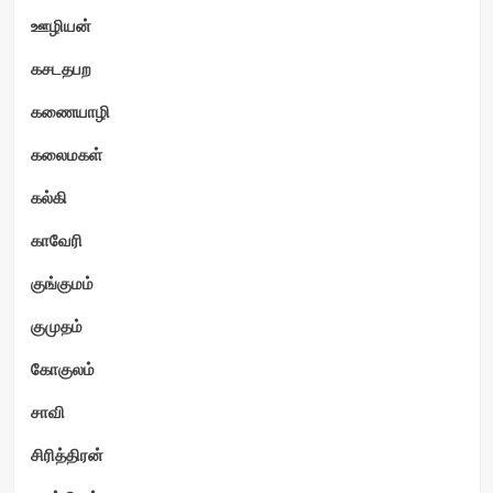
ஊழியன்
கசடதபற
கணையாழி
கலைமகள்
கல்கி
காவேரி
குங்குமம்
குமுதம்
கோகுலம்
சாவி
சிரித்திரன்