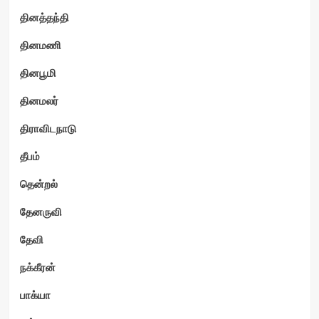
தினத்தந்தி
தினமணி
தினபூமி
தினமலர்
திராவிடநாடு
தீபம்
தென்றல்
தேனருவி
தேவி
நக்கீரன்
பாக்யா