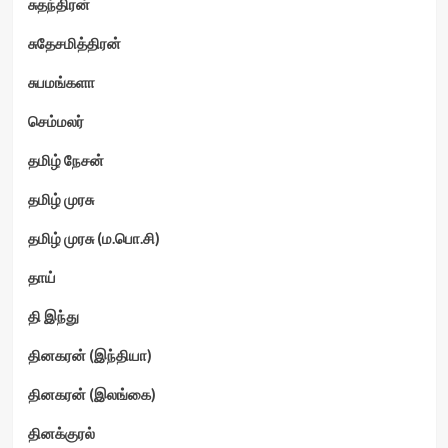
சுதந்திரன்
சுதேசமித்திரன்
சுபமங்களா
செம்மலர்
தமிழ் நேசன்
தமிழ் முரசு
தமிழ் முரசு (ம.பொ.சி)
தாய்
தி இந்து
தினகரன் (இந்தியா)
தினகரன் (இலங்கை)
தினக்குரல்