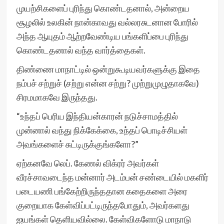
முயற்சிகளைப் புரிந்து கொண்டதனால், அன்றைய
சூழலில் உலகின் நான்காவது வல்லரசுடனான போரில்
அந்த ஆயுதம் ஆற்றவேண்டிய பங்களிப்பை புரிந்து
கொண்டதனால் வந்த வார்த்தைகள்.
திண்ணை மாநாட்டில் ஒன்றுகூடியவர்களுக்கு இதை
நம்பச் சற்றுச் (சற்று என்ன சற்று? முற்றுமுழுதாகவே)
சிரமமாகவே இருந்தது.
“உந்தப் பெரிய இந்தியன்காரன் நடுச்சாமத்தில்
முன்னால் வந்து நிக்கேக்கை, உந்தப் பொடிச்சியள்
அவங்களைச் சுட்டிருக்குங்களோ?”
ஏற்கனவே லெப். கேணல் விக்ரர் அவர்கள்
வீரச்சாவடைந்த மன்னார் அடம்பன் சண்டையில் மகளிர்
படையணி பங்கேற்றிருந்ததான கதைகளை அரை
குறையாக கேள்விப்பட்டிருந்தபோதும், அவர்களது
ஐயங்கள் தெளியவில்லை. கேள்விகளோடு மாநாடு