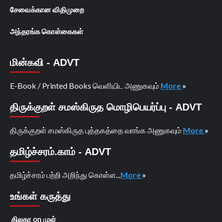
சேவைக்கான விதிமுறை
அந்தரங்க கொள்கைகள்
மின்கவி - ADVT
E-Book / Printed Books வெளியிட அணுகவும்
More
»
திருக்குறள் சமஸ்கிருத மொழிபெயர்ப்பு - ADVT
திருக்குறள் சமஸ்கிருத புத்தகத்தை வாங்க அணுகவும்
More
»
தமிழ்ச்சரம்.காம் - ADVT
தமிழ்ச்சரம் பற்றி அறிந்து கொள்ள...
More
»
உங்கள் கருத்து
திலகா
on
முள்