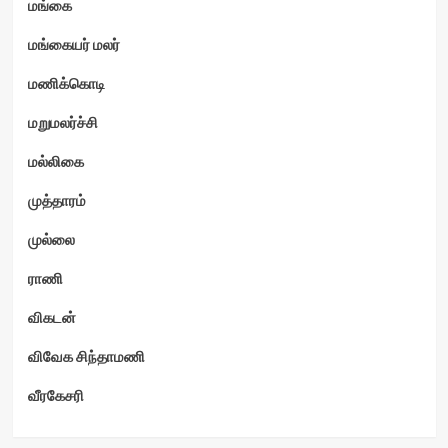
மங்கை
மங்கையர் மலர்
மணிக்கொடி
மறுமலர்ச்சி
மல்லிகை
முத்தாரம்
முல்லை
ராணி
விகடன்
விவேக சிந்தாமணி
வீரகேசரி