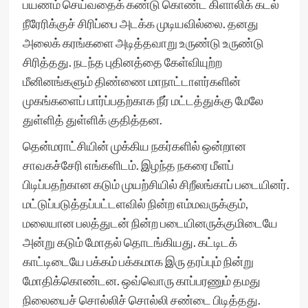
பயணம் செய்வதைக் கண்டு கொண்ட கிளாலிக் கடல்
நீரேரிக்குச் சிரிப்பை அடக்க முடியவில்லை. தனது
அலைக் கரங்களை அடித்தவாறு உருண்டு உருண்டு
சிரித்தது. நடந்த புதினத்தை கேள்வியுற்ற
மீனினங்களும் திண்ணை மாநாட்டாளர்களின்
முகங்களைப் பார்ப்பதற்காக நீர் மட்டத்துக்கு மேலே
துள்ளித் துள்ளிக் குதித்தன.
தென்மராட்சியின் முக்கிய நகர்களில் ஒன்றான
சாவகச்சேரி எங்களிடம். இழந்த நகரை மீளப்
பிடிப்பதற்கான கடும் முயற்சியில் சிறீலங்காப் படையினர்.
மட்டுப்படுத்தப்பட்டளவில் நின்ற எம்மவருக்கும்,
மலையான பலத்துடன் நின்ற படையினருக்குமிடையே
அன்று கடும் மோதல் தொடங்கியது. கட்டிடக்
காட்டிடையே பக்கம் பக்கமாக இரு தரப்பும் நின்று
மோதிக்கொண்டன. ஒவ்வொரு காப்பரணும் தமது
நிலையைச் சொல்லிச் சொல்லி சண்டை பிடித்தது.