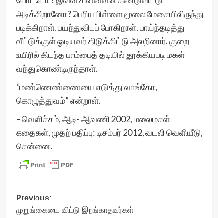
பொட்டோ ? இவன் சின்னவன் கண்டுவிட்டு
அடிக்கிறானோ? பெரிய பிள்ளை மூலை மேசையிலிருந்து
படிக்கிறாள். பயந்துவிடப் போகிறாள். பாய்ந்தடித்து
வீட்டுக்குள் ஓடியவர் திடுக்கிட்டு அலறினார். குறை
உயிரில் கிடந்த பாம்பைத் தடியில் தூக்கியபடி மகள்
வந்துகொண்டிருந்தாள்.
“மண்ணெண்ணையை எடுத்து வாங்கோ,
கொழுத்துவம்” என்றாள்.
– வெளிச்சம், ஆடி- ஆவணி 2002, மலைமகள்
கதைகள், முதற் பதிப்பு: டிசம்பர் 2012, வடலி வெளியீடு,
சென்னை.
Post
Previous:
முறுங்கையை விட்டு இறங்காதவர்கள்
navigation