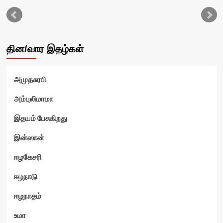
தின/வார இதழ்கள்
அமுதசுரபி
அம்புலிமாமா
இதயம் பேசுகிறது
ம்
இன்ஸான்
ஈழகேசரி
ஈழநாடு
ஈழநாதம்
உமா