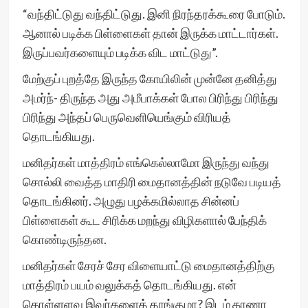
“வந்திட்டுது வந்திட்டுது. இனி நிரந்தரக்கூரை போடும்.
ஆனால் படிக்க பிள்ளைகள் தான் இருக்க மாட்டார்கள்.
இருப்பவர்களையும் படிக்க விட மாட்டுது”.
மேற்குப் புறத்தே இருந்த கோயிலின் முன்னே தனித்து
அமர்ந்- திருந்த அது அமீபாக்கள் போல பிரிந்து பிரிந்து
பிரிந்து அந்தப் பெருவெளியெங்கும் விரியத்
தொடங்கியது.
மனிதர்கள் மாத்திரம் எங்கெல்லாமோ இருந்து வந்து
சொல்லி வைத்த மாதிரி மைதானத்தின் நடுவே படியத்
தொடங்கினர். அழுது பழக்கமில்லாத சின்னப்
பிள்ளைகள் கூட சிரிக்க மறந்து விழிகளால் பேந்திக்
கொண்டிருந்தன.
மனிதர்கள் சேரச் சேர விளையாட்டு மைதானத்திற்கு
மாத்திரம் பயம் வலுக்கத் தொடங்கியது. என்
கொள்ளளவு இவர்களைத் தாங்குமா? இடம் காணா