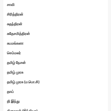
சாவி
சிரித்திரன்
சுதந்திரன்
சுதேசமித்திரன்
சுபமங்களா
செம்மலர்
தமிழ் நேசன்
தமிழ் முரசு
தமிழ் முரசு (ம.பொ.சி)
தாய்
தி இந்து
தினகரன் (இந்தியா)