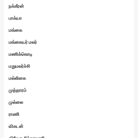
நக்கீரன்
பாக்யா
மங்கை
மங்கையர் மலர்
மணிக்கொடி
மறுமலர்ச்சி
மல்லிகை
முத்தாரம்
முல்லை
ராணி
விகடன்
விவேக சிந்தாமணி