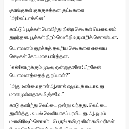
குரங்குகள் குசுகுசுத்தன குட்டிகளை
“அலேட்டாக்கின”
காட்டுப் பூக்கள் பொலிந்து நின்ற செடிகள் யௌவனம்
துறந்தன. பூக்கள் நிறம் வெளிறி உருமாறிக் கொண்டன.
யௌவனம் துறக்கத் தவறிய செடிகளை ஏனைய
செடிகள் கோபமாக பார்த்தன.
“எல்லோருக்கும் முடிவு ஒன்றுதானே! பிறகேன்
யௌவனத்தைத் துறப்பான்?”
“அது உண்மை தான் ஆனால் எலும்புக் கூடாவது
மானமுள்ளதாக மிஞ்சுமே!”
காடு தளர்ந்து வெட்டை ஒன்று வந்தது. வெட்டை
துளிர்த்து, வயல் வெளியாகப் பரவியது. ஆழமும்
மனவிரிவும் கொண்ட பெருங் கவிஞனின் கவிவரிகள்