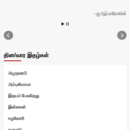
ஐ.ஆர்.கரோலின்
வி
தின/வார இதழ்கள்
அமுதசுரபி
அம்புலிமாமா
இதயம் பேசுகிறது
இன்ஸான்
ஈழகேசரி
ஈழநாடு