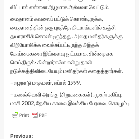
விட்டால் என்னை ஆழமாக அல்லவா வெட்டும்.
மைதானம் கவலைப் பட்டுக் கொண்டிருக்க,
மைதானத்தின் ஒரு புறத்தே கிடாரங்களில் கஞ்சி
தயாராகிக் கொண்டிருந்தது. அதை மனிதர்களுக்கு
விநியோகிக்க வைக்கப்பட்டிருந்த அந்தக்
கோப்பைகளை இவ்வளவு நுட்பமாக, சின்னதாக
செய்திருக்- கின்றார்களே என்று தான்
நடுக்கத்தினிடையேயும் மனிதர்கள் கதைத்தார்கள்.
– ஈழநாடு மாதமலர், ஏப்ரல் 1999.
– மணல்வெளி அரங்கு (சிறுகதைகள்), முதற் பதிப்பு:
மாசி 2002, தேசிய காலை இலக்கிய பேரவை, கொழும்பு.
Post
Previous: