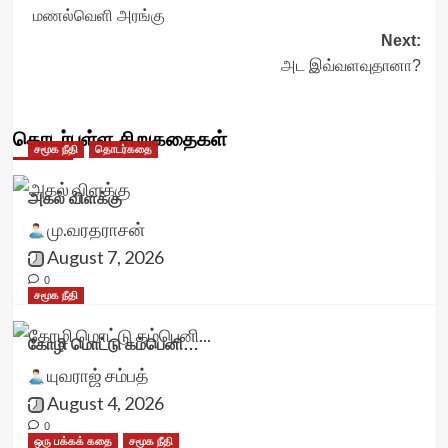
மணல்வெளி அரங்கு
navigation
Next:
அட இவ்வளவுதானா?
தொடர்புள்ள சிறுகதைகள்
சமூக நீதி
தொடர்கதை
அகல் விளக்கு
மு.வரதராசன்
August 7, 2026
0
சமூக நீதி
கோழி மொட்டு கம்பெனி…
யுவராஜ் சம்பத்
August 4, 2026
0
ஒரு பக்கக் கதை
சமூக நீதி