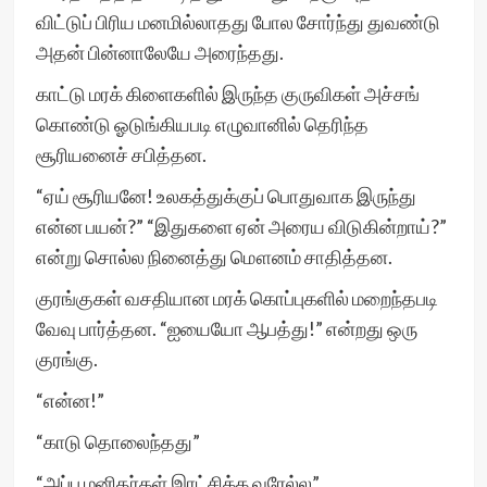
விட்டுப் பிரிய மனமில்லாதது போல சோர்ந்து துவண்டு
அதன் பின்னாலேயே அரைந்தது.
காட்டு மரக் கிளைகளில் இருந்த குருவிகள் அச்சங்
கொண்டு ஓடுங்கியபடி எழுவானில் தெரிந்த
சூரியனைச் சபித்தன.
“ஏய் சூரியனே! உலகத்துக்குப் பொதுவாக இருந்து
என்ன பயன்?” “இதுகளை ஏன் அரைய விடுகின்றாய்?”
என்று சொல்ல நினைத்து மௌனம் சாதித்தன.
குரங்குகள் வசதியான மரக் கொப்புகளில் மறைந்தபடி
வேவு பார்த்தன. “ஐயையோ ஆபத்து!” என்றது ஒரு
குரங்கு.
“என்ன!”
“காடு தொலைந்தது”
“அப்ப மனிதர்கள் இரட்சிக்க வரேல்ல”