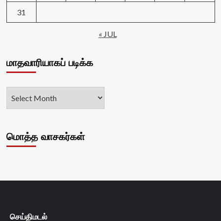
31
« JUL
மாதவாரியாகப் படிக்க
மொத்த வாசகர்கள்
செய்திமடல்