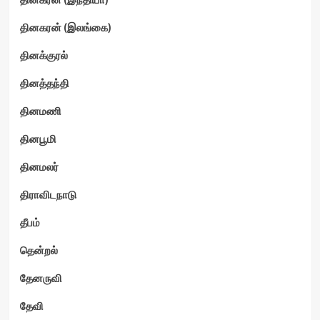
தினகரன் (இலங்கை)
தினக்குரல்
தினத்தந்தி
தினமணி
தினபூமி
தினமலர்
திராவிடநாடு
தீபம்
தென்றல்
தேனருவி
தேவி