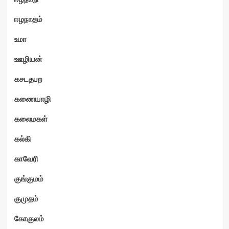
ஈழநாதம்
உமா
ஊழியன்
கசடதபற
கணையாழி
கலைமகள்
கல்கி
காவேரி
குங்குமம்
குமுதம்
கோகுலம்