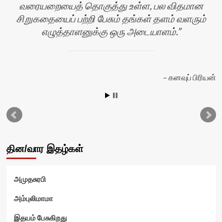
வரையறையைத் தொகுத்து உள்ள, பல விதமான
பி
சிறுகதையைப் பற்றி பேசும் தங்கள் தளம் வளரும்
எழுத்தாளனுக்கு ஒரு அடையாளம்.
கனவுப் பிரியன்
தின/வார இதழ்கள்
அமுதசுரபி
அம்புலிமாமா
இதயம் பேசுகிறது