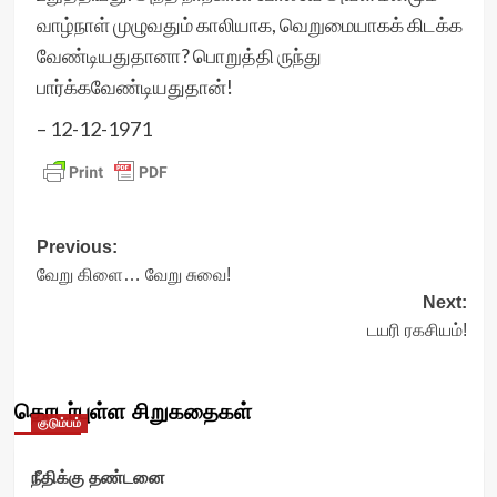
வாழ்நாள் முழுவதும் காலியாக, வெறுமையாகக் கிடக்க
வேண்டியதுதானா? பொறுத்தி ருந்து
பார்க்கவேண்டியதுதான்!
– 12-12-1971
Post
Previous:
வேறு கிளை… வேறு சுவை!
navigation
Next:
டயரி ரகசியம்!
தொடர்புள்ள சிறுகதைகள்
குடும்பம்
நீதிக்கு தண்டனை