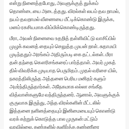
என்று நினைத்தபோது, அவளுக்குத் துக்கம்
தொண்டையை அடைத்தது. விரல்கள் லயம் தவ றாமல்,
நயம் தவறாமல் வீணையை மீட்டிக்கொண்டு இருக்க,
மனம் ரகசியமாக விம்மிக்கொண்டிருந்தது.
மீரா, அவன் நினைவை உதறித் தள்ளிவிட்டு வாசிப்பில்
முழுக் கவனத் தையும் செலுத்த முயன் றாள். சுதாமயி
முடிந்ததும் அரங்கம் அதிரும்படி கை தட்டல்கள். மீரா
தன் தந்தை கௌரிசங்கரைப் பார்த்தாள். அவர் முகத்
தில் விவரிக்க முடியாத பெருமிதம். முதல் வரிசை யில்,
நகரத்திலிருந்த அத்தனை பெரிய மனிதர் களும்
அமர்ந்திருந்தார்கள். அநேகமாக எல்லா சங்கீத
வித்வான்களுமே வந்திருந்தனர். ஆனால், அவளுக்குக்
குருவாக இருந்து, அந்த விரல்களின் மீட்டலில்
இத்தனை நளினத்தையும் இனிமையையும் கொண்டு
வரக் கற்றுக் கொடுத்த பால முருகன் மட்டும்
வரவில்லை. கண்களில் துளிர்த்த கண்ணீரை