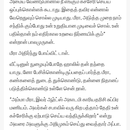
அமைய வேண்டுமானால் நீ எங்கும் கச்சேரி செய்ய
ஒப்புக்கொள்ளக் கூடாது. இதைத் தவிர என்னால்
வேறெதுவும் சொல்ல முடியாது. மீரா, அடுத்த முறை நாம்
சந்திக் கும்போது உன் உறுதியான முடிவைச் சொல். உன்
பதில்தான் நம் எதிர்கால உறவை நிர்ணயிக் கும்”
என்றான் பாலமுருகன்.
மீரா அதிர்ந்து போய்விட் டாள்.
வீட்டினுள் நுழையும்போதே ஹாலில் தன் தந்தை
யாருடனோ பேசிக்கொண்டிருப்பதைப் பார்த்த மீரா,
கண்களைத் துடைத் துக்கொண்டு, தன்னை நிதானப்
படுத்திக்கொண்டு உள்ளே சென் றாள்.
”அம்மா மீரா, இவர் ஆர்ட்ஸ் அகாடமி காரியதரிசி சுப்பிர
மணியம். அவர்கள் சபாவில் வரு கிற பத்தாம் தேதி உன்
கச்சேரிக்கு ஏற்பாடு செய்ய வந்திருக்கிறார்” என்று
அவரை அவளுக்கு அறிமுகம் செய்து வைத்தார் அப்பா.