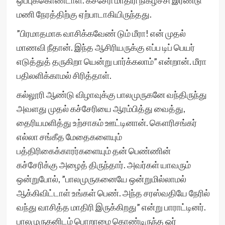
ஒப்புக்கொண்டாள். கச்சேரி மாதிரி நிகழ்ச்சி இரண்டு
மணி நேரத்திற்கு ஏற்பாடாகியிருந்தது.
”பிரமாதமாக வாசிக்கவேண் டும் மீரா! என் முதல்
மாணவி நீதான். இந்த ஆசிரியருக்கு எப்ப டிப் பெயர்
எடுத்துத் தருகிறா யென்று பார்க்கலாம்” என்றான். மீரா
பதிலளிக்காமல் சிரித்தாள்.
கல்லூரி ஆண்டு விழாவுக்கு பாலமுருகனே வந்திருந்து
அவளது முதல் கச்சேரியை ஆரம்பித்து வைத்து,
தைரியமளித்து உற்சாகம் ஊட்டினான். கௌரிசங்கர்
எல்லா சங்கீத மேதைகளையும்
பத்திரிகைக்காரர்களையும் தன் பெண்ணின்
கச்சேரிக்கு அழைத் திருந்தார். அவர்கள் யாவரும்
ஒன்றுபோல், ”பாலமுருகனையே ஒன்றுமில்லாமல்
ஆக்கிவிட்டாள் உங்கள் பெண். அந்த சரஸ்வதியே நேரில்
வந்து வாசித்த மாதிரி இருக்கிறது” என்று பாராட்டினர்.
பாலமுருகனிடம் பொறாமை கொண்டிருந்த ஓர்