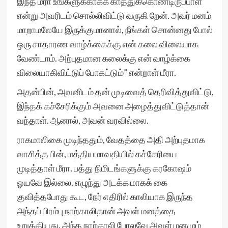
இந்த மீரா உங்களுக்காகக் காத்துக்கொண்டிருப்பாள்’
என்று அவரிடம் சொல்லிவிட்டு வருகி றேன். அவர் மனம்
மாறாமலேயே இருக்குமானால், நீங்கள் சொன்னது போல்
ஒரு சாதாரண வாழ்க்கைக்கு என் கலை விலையாக
வேண்டாம். அற்புதமான கலைக்கு என் வாழ்க்கை
விலையாகிவிட்டுப் போகட்டும்” என்றாள் மீரா.
அதன்பின், அவனிடம் தன் முடிவைத் தெரிவித்துவிட்டு,
இந்தக் கச்சேரிக்கும் அவனை அழைத்துவிட்டுத்தான்
வந்தாள். ஆனால், அவன் வரவில்லை.
ராகமாலிகை முடிந்ததும், வேதத்தை அதி அற்புதமாக
வாசித்த பின், மத்தியமாவதியில் கச்சேரியை
முடித்தாள் மீரா. பத்து நிமிடங்களுக்கு கரகோஷம்
ஓயவே இல்லை. எழுந்து அடக்க மாகக் கை
குவித்தபோது கூட, நேர் எதிரில் காலியாக இருந்த
அந்தப் பிரம்பு நாற்காலிதான் அவள் மனத்தை
உறுத்தியது. அந்த நாற்காலி போலவே அவள் மனமும்