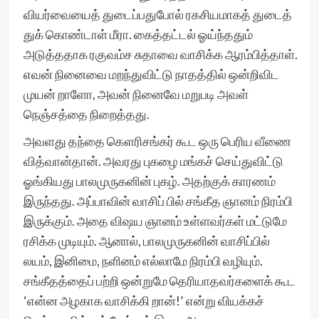
வியர்வையைத் துடைப்பதுபோல் ரகசியமாகத் துடைத்
துக் கொண்டாள் மீரா. கைத்தட்டல் ஓய்ந்ததும்
அடுத்ததாக ரகுவம்ச சுதாவை வாசிக்க ஆரம்பித்தாள்.
எவன் நினைவை மறந்துவிட்டு நாதத்தில் ஒன்றிவிட
முயன் றாளோ, அவன் நினைவே மறுபடி அவள்
நெஞ்சத்தை நிறைத்தது.
அவளது தந்தை கௌரிசங்கர் கூட ஒரு பெரிய வீணை
வித்வான்தான். அவரது புகழை மங்கச் செய்துவிட்டு
ஓங்கியது பாலமுருகனின் புகழ். அதற்குக் காரணம்
இருந்தது. அப்பாவின் வாசிப் பில் சங்கீத ஞானம் நிரம்பி
இருக்கும். அதை விஷய ஞானம் உள்ளவர்கள் மட்டுமே
ரசிக்க முடியும். ஆனால், பாலமுருகனின் வாசிப்பில்
லயம், இனிமை, நளினம் எல்லாமே நிரம்பி வழியும்.
சங்கீதத்தைப் பற்றி ஒன்றுமே தெரியாதவர்களைக் கூட
‘என்ன அழகாக வாசிக்கி றான்!’ என்று வியக்கச்