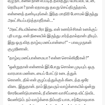
ஏழு நாட்களில் நான் எப்படித் தவித்துப் போய்விட்டேன்,
தெரியுமா? நான் ஏதாவது தவறு செய்திருந்தால்,
என்னைத் தண்டியுங்கள். இந்த மாதிரி பேசாமல் இருந்து
அலட்சியப்படுத்தாதீர்கள்…”
”அலட்சியமில்லை மீரா இது. என் உணர்ச்சிகள் உனக்குப்
புரி யாது. என் நிலையில் இருந்து பார்த்தால்தான் புரியும்.
இது ஒரு வித தாழ்வு மனப்பான்மை!” – பாலமுருகன்
குமுறினான்.
”தாழ்வு மனப்பான்மையா? என்ன சொல்கிறீர்கள்?”
”ஒன்றுதான் என்னால் இப்போது சொல்ல முடியும். ஒரு
வாரமாக மண்டையைப் போட்டு உடைத்துக்
கொண்டதில் என் குழப்பத்துக்குக் கிடைத்த ஒரே
விடை இதுதான். நாம் இருவரும் வாழ்க்கையில் ஒன்று
சேரவேண்டுமானால், நீ வீணை வாசிப்பதை விட்டுவிட
வேண்டும். நம் வாழ்க்கை நிம்மதி யாக, சந்தோஷமாக