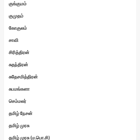
குங்குமம்
குமுதம்
கோகுலம்
சாவி
சிரித்திரன்
சுதந்திரன்
சுதேசமித்திரன்
சுபமங்களா
செம்மலர்
தமிழ் நேசன்
தமிழ் முரசு
தமிழ் முரசு (ம.பொ.சி)