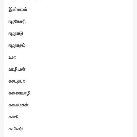
இன்ஸான்
ஈழகேசரி
ஈழநாடு
ஈழநாதம்
உமா
ஊழியன்
கசடதபற
கணையாழி
கலைமகள்
கல்கி
காவேரி