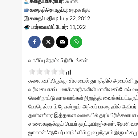
கதையாசிரியர்:
யோகி
கதைத்தொகுப்பு:
சமூக நீதி
கதைப்பதிவு:
July 22, 2012
பார்வையிட்டோர்:
11,022
வாசிப்பு நேரம்:
5
நிமிடங்கள்
தலைநகரிலிருந்து சில மைல் தூரத்தில் அமைந்திரு
வரிசையாகப் பணக்காரர்களின் மாளிகைப்போல் வடிவி
வெளிநாட்டு வாகனங்கள் நிறுத்தி வைக்கப்பட்டிருப
போதெல்லாம் தோன்றும். அந்தப் பாதையில் ஆயேர் ப
தண்ணீரை இத்தனை வகையில் தரம் பிரிக்கலாமா என்
சாலைகளுக்குப் பெயர் சூட்டியிருந்தனர். தேனி வ
ஜாலான் ‘ஆயேர் மாடு’ வில் நுழைந்தால் இருபக்க