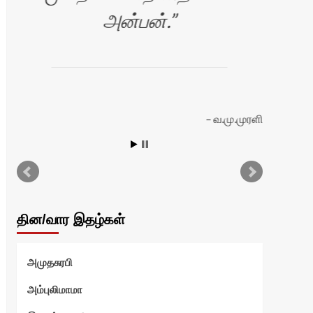
அன்பன்.
வ.மு.முரளி
ியா
தின/வார இதழ்கள்
அமுதசுரபி
அம்புலிமாமா