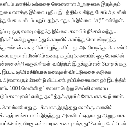
ங்களிடம் மனதில் உள்ளதை சொன்னாள் ஆறுதலாக இருக்கும்
ுமை எனக்கு இல்லை. புதிய இடத்தில் வலிந்து பேசும் அவளின்
 பேசுபவளிடம் மறுப்பதற்கு எதுவும் இல்லை. “சரி” என்றேன்.
்படி ஒரு கனவு வந்ததே இல்லை. கனவில் நீங்கள் வந்து…
றீர்கள்’ என்று ஓடிவந்து கொடியில் காய்ந்து கொண்டிருந்த
து உங்கள் காலடியில் விழுந்து விட்டது. அலறியடித்து கொண்டு
. மறுநாள் மீண்டும் கனவு. கருப்பு சேலையில் ஒரு சேவலின்
சுற்றி வருகிறீர்கள். வயிற்றில் இருக்கும் என் 3 மாதக் கரு
. இப்படி உதிரி உதிரியாக கனவுகள் விரட்டுவதை தடுக்க
ன். அனைவரும் மிரண்டு விட்டனர். நம்பிக்கையான ஓர் இடத்தில்
களாம். 1001 வெள்ளி தட்சணை பெற்று செய்வி னையை
ீண்டும் கனவுகள்” என்று தனித்தக் குரலில் சோகமாக கூறினாள்.
தை சொன்னபோது தயக்கமாக இருந்தது எனக்கு. கனவில்
க்க தர்மசங்கடமாய் இருந்தது. அவளிடம் ஏதாவது ஆறுதலாக
கியம் செய்த பிறகு எவ்வாறான கனவு வந்தது”? என்று கேட்டேன்.