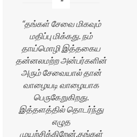
தங்கள் சேவை மிகவும்
மதிப்பு மிக்கது. நம்
தாய்மொழி இத்தகைய
மனந
தன்னலமற்ற அன்பர்களின்
ஏற்
அரும் சேவையால் தான்
இது
வாழையடி வாழையாக
பெருகேறுகிறது.
இத்தளத்தில் தொடர்ந்து
எழுத
முயற்சிக்கிறேன்.தங்கள்