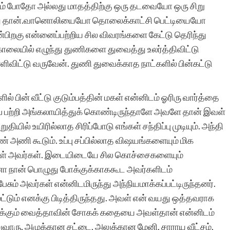
்கும் போதோ அல்லது மாதத்திற்கு ஒரு தடவையோ ஒரு சிறு
ு தான்.வானொலியையோ தொலைக்காட்சி பெட்டியையோ
பிறகு என்னைப்பற்றிய சில விவரங்களை கேட்டு தெரிந்து
உலகில் அற்புதங்கள்
ாலையில் எழுந்து துணிகளை துவைத்து உலர்த்திவிட்டு
எப்போதாவதுதான் நிகழும்.
ளிவிட்டு வருவேன். துணி துவைக்காத நாட்களில் பின்கட்டு
அப்படியோர் அற்புதம்
ல் பின் வீட்டு குடும்பத்தின் மகள் என்னிடம் ஓரிரு வார்த்தை
இப்போது
ைப் பற்றி அங்கலாயித்துக் கொண்டிருந்தாளே அவளே தான் இவள்
நிகழ்ந்திருக்கிறது,
யில் உயிரில்லாத சிரிப்போடு எங்கள் சந்திப்பு முடியும். அந்தி
சிறுகதைகள்
பெண் அணி கூடும். உப்பு சப்பில்லாத விஷயங்களையும் மிக
ார்கள் அவர்கள். இடையிடையே சில கொச்சைகளையும்
இணையதளம்
ஏனோ நான் பொழுது போக்குக்காககூட அவர்களிடம்
மூலமாக.அத்தனை
ம் அவர்கள் என்னிடமிருந்து அந்நியமாக்கப்பட்டிருந்தனர்.
மட்டும் எனக்கு பிடித்திருந்தது. அவள் என் வயது ஒத்தவராக
படைப்பாளர்களின்
டுக்கும் வைத்தாவின் சோகக் கதையை அவள்தான் என்னிடம்
படைப்புகளையும் ஒரே
லுவாரு, அழுக்கான சட்டை, அலுக்கான மேனி, சாராய வீட்சம்,