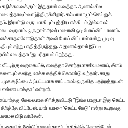
் சுழிக்கவைக்கும்; இதுதான் வைத்தா. ஆனால் சில
இடத்தில் பார்க்கும்
வைத்தாவும் வாழ்ந்திருக்கிறார். கல்யாணமும் செய்துக்
வாய்ப்பை
்தம். இரண்டு வருடமாகியும் புத்திர பாக்கியம் இல்லாமல்
உருவாக்கியமைக்கு
டை வருமாம். ஒரு நாள் அவர் மனைவி ஓடி போய்விட் டாளாம்.
்ளக்காதலனோடுதான் அவள் போய் விட்டாள் என்று முடிவு
வாழ்த்தும் நன்றியும்.
ியும் சற்று பாதித்திருந்தது. அதனால்தான் இப்படி
ல் வைத்தாமீது பரிதாபம் பிறந்தது.
் வீட்டிற்கு வருகையில், வைத்தா சொந்தமாகவே மலாய், சீனம்
ையும் கலந்து உரக்க கத்திக் கொண்டு வந்தார். காது
க சுழிப்பை அப்பட்டமாக காட்டாமல் ஒரு வித பதற்றத்துடன்
எஸ்.அர்ஷ
என்னா பாக்குர” என்றார்.
்பார்த்து கேவலமாக சிரித்துவிட்டு “இங்க பாருடா இது கெட்ட
சிரித்தே விட்டேன். யார், யாரை ‘கெட்ட கேடு’ என்று கூறுவது
ாமல் வீடு வந்தேன்.
்புகையில் மீண்டும் வைத்தாவிடம் சிக்கிக் கொண்டேன்.