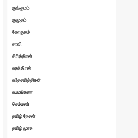
குங்குமம்
குமுதம்
கோகுலம்
சாவி
சிரித்திரன்
சுதந்திரன்
சுதேசமித்திரன்
சுபமங்களா
செம்மலர்
தமிழ் நேசன்
தமிழ் முரசு