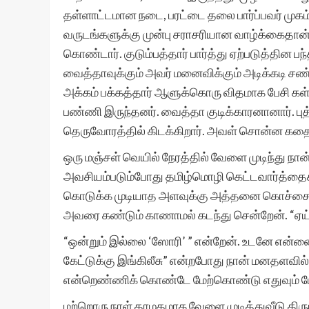
தள்ளாட்டமான நடை, பரட்டை தலை பார்ப்பவர் முகம
வருடங்களுக்கு முன்பு சராசரியான வாழ்க்கைதான் 
கொண்டார். குடும்பத்தார் பார்த்து ஏற்படுத்தின பந
வைத்தாவுக்கும் அவர் மனைவிக்கும் அடிக்கடி சண்
அக்கம் பக்கத்தார் ஆளுக்கொரு விதமாக பேசி கள
பண்ணி இருந்தனர். வைத்தா குடிக்காரனானார். புத்த
தெருவோரத்தில் கிடக்கிறார். அவள் சொன்ன கதையி
ஒரு மஞ்சள் வெயில் நேரத்தில் வேளை முடிந்து நான
அவசியம்படும்போது தமிழ்மொழி கெட்டவார்த்தைகள
கொடுக்க முடியாத அளவுக்கு அத்தனை கொச்சை. மு
அவரை கண்டும் காணாமல் கடந்து சென்றேன். “ஏய் 
“ஒன்றும் இல்லை ‘ஸோரி’ ” என்றேன். உடனே என்னைப
கேட்டுக்கு இங்கிலீசு” என்றபோது நான் மனதளவில் 
என்றெண்ணிக் கொண்டே மேற்கொண்டு எதுவும் பேச
மற்றொரு நாள் தாமதமாக வேளை முடித்துவீடு திரும