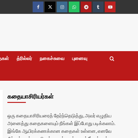
Facebook
Twitter
Instagram
Whatsapp
Telegram
Tumblr
YouTube
தைகள்
த்ரில்லர்
நகைச்சுவை
புனைவு
கதையாசிரியர்கள்
ஒரு கதையாசிரியரைத் தேர்ந்தெடுத்து, அவர் எழுதிய
அனைத்து கதைகளையும் நீங்கள் இப்போது படிக்கலாம்.
இங்கே ஆயிரக்கணக்கான கதைகள் உள்ளன, எனவே