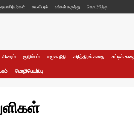
யாசிரியர்கள்
சுயவிபரம்
உங்கள் கருத்து
தொடர்பிற்கு
கிரைம்
குடும்பம்
சமூக நீதி
சரித்திரக் கதை
சுட்டிக் க
டகம்
மொழிபெயர்ப்பு
ுளிகள்