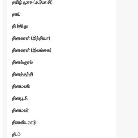
தமிழ் முரசு (ம.பொ.சி)
தாய்
தி இந்து
தினகரன் (இந்தியா)
தினகரன் (இலங்கை)
தினக்குரல்
தினத்தந்தி
தினமணி
தினபூமி
தினமலர்
திராவிடநாடு
தீபம்