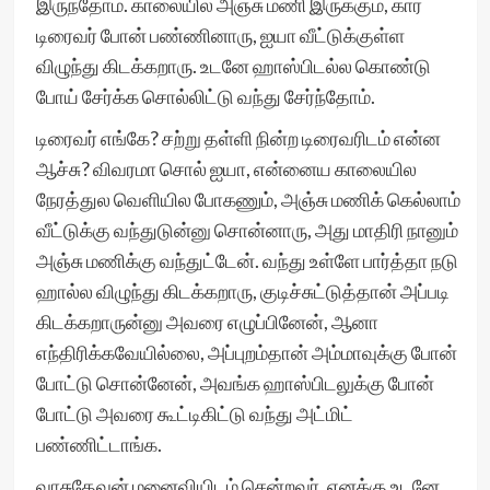
இருந்தோம். காலையில அஞ்சு மணி இருக்கும், கார்
டிரைவர் போன் பண்ணினாரு, ஐயா வீட்டுக்குள்ள
விழுந்து கிடக்கறாரு. உடனே ஹாஸ்பிடல்ல கொண்டு
போய் சேர்க்க சொல்லிட்டு வந்து சேர்ந்தோம்.
டிரைவர் எங்கே? சற்று தள்ளி நின்ற டிரைவரிடம் என்ன
ஆச்சு? விவரமா சொல் ஐயா, என்னைய காலையில
நேரத்துல வெளியில போகணும், அஞ்சு மணிக் கெல்லாம்
வீட்டுக்கு வந்துடுன்னு சொன்னாரு, அது மாதிரி நானும்
அஞ்சு மணிக்கு வந்துட்டேன். வந்து உள்ளே பார்த்தா நடு
ஹால்ல விழுந்து கிடக்கறாரு, குடிச்சுட்டுத்தான் அப்படி
கிடக்கறாருன்னு அவரை எழுப்பினேன், ஆனா
எந்திரிக்கவேயில்லை, அப்புறம்தான் அம்மாவுக்கு போன்
போட்டு சொன்னேன், அவங்க ஹாஸ்பிடலுக்கு போன்
போட்டு அவரை கூட்டிகிட்டு வந்து அட்மிட்
பண்ணிட்டாங்க.
வாசுதேவன் மனைவியிடம் சென்றவர், எனக்கு உடனே