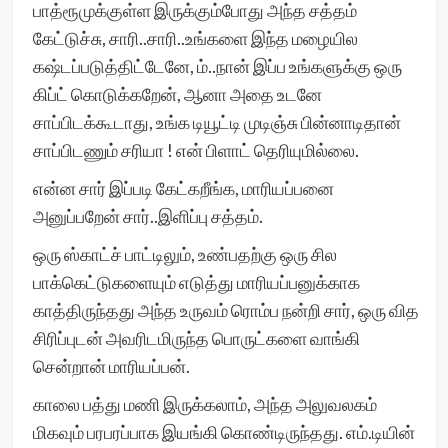
பாத்ரூமுக்குள்ள இருக்கும்போது அந்த சத்தம்
கேட்டுச்சு, சாரி..சாரி..உங்களை இந்த மழையில
கஷ்டப்படுத்திட்டேனே, ம்..நான் இப்ப உங்களுக்கு ஒரு
கிப்ட் கொடுக்கறேன், ஆனா அதை உடனே
சாப்பிடக்கூடாது, உங்க டியூட்டி முடிஞ்சு பின்னாடிதான்
சாப்பிடணும் சரியா ! என் பிளாட் தெரியுமில்லை.
என்ன சார் இப்படி கேட்கறீங்க, மாரியப்பனை
அனுப்பறேன் சார்..இளிப்பு சத்தம்.
ஒரு ஸ்காட்ச் பாட்டிலும், உண்பதற்கு ஒரு சில
பாக்கெட்டுகளையும் எடுத்து மாரியப்பனுக்காக
காத்திருந்தது அந்த உருவம் ரொம்ப நன்றி சார், ஒரு வித
சிரிப்புடன் அவரிடமிருந்த பொருட்களை வாங்கி
சென்றான் மாரியப்பன்.
காலை பத்து மணி இருக்கலாம், அந்த அலுவலகம்
மிகவும் பரபரப்பாக இயங்கி கொண்டிருந்தது. எம்.டியின்