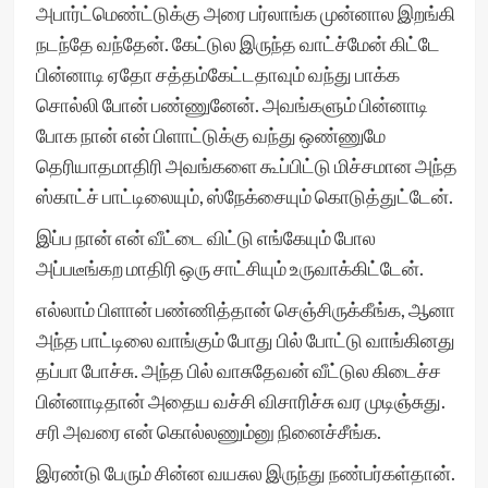
அபார்ட்மெண்ட்டுக்கு அரை பர்லாங்க முன்னால இறங்கி
நடந்தே வந்தேன். கேட்டுல இருந்த வாட்ச்மேன் கிட்டே
பின்னாடி ஏதோ சத்தம்கேட்டதாவும் வந்து பாக்க
சொல்லி போன் பண்ணுனேன். அவங்களும் பின்னாடி
போக நான் என் பிளாட்டுக்கு வந்து ஒண்ணுமே
தெரியாதமாதிரி அவங்களை கூப்பிட்டு மிச்சமான அந்த
ஸ்காட்ச் பாட்டிலையும், ஸ்நேக்சையும் கொடுத்துட்டேன்.
இப்ப நான் என் வீட்டை விட்டு எங்கேயும் போல
அப்படீங்கற மாதிரி ஒரு சாட்சியும் உருவாக்கிட்டேன்.
எல்லாம் பிளான் பண்ணித்தான் செஞ்சிருக்கீங்க, ஆனா
அந்த பாட்டிலை வாங்கும் போது பில் போட்டு வாங்கினது
தப்பா போச்சு. அந்த பில் வாசுதேவன் வீட்டுல கிடைச்ச
பின்னாடிதான் அதைய வச்சி விசாரிச்சு வர முடிஞ்சுது.
சரி அவரை என் கொல்லணும்னு நினைச்சீங்க.
இரண்டு பேரும் சின்ன வயசுல இருந்து நண்பர்கள்தான்.