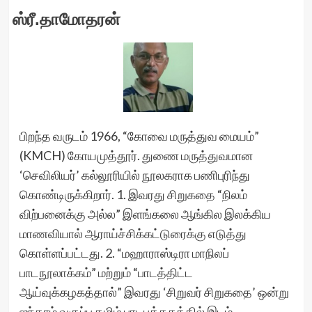
ஸ்ரீ.தாமோதரன்
பிறந்த வருடம் 1966, “கோவை மருத்துவ மையம்”
(KMCH) கோயமுத்தூர். துணை மருத்துவமான
‘செவிலியர்’ கல்லூரியில் நூலகராக பணிபுரிந்து
கொண்டிருக்கிறார். 1. இவரது சிறுகதை “நிலம்
விற்பனைக்கு அல்ல” இளங்கலை ஆங்கில இலக்கிய
மாணவியால் ஆராய்ச்சிக்கட்டுரைக்கு எடுத்து
கொள்ளப்பட்டது. 2. “மஹாராஸ்டிரா மாநிலப்
பாடநூலாக்கம்” மற்றும் “பாடத்திட்ட
ஆய்வுக்கழகத்தால்” இவரது ‘சிறுவர் சிறுகதை’ ஒன்று
ஐந்தாம் வகுப்பு தமிழ் பாடபுத்தகத்தில் இடம்