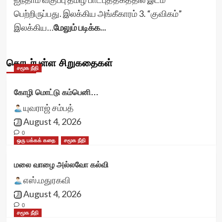
பெற்றிருப்பது. இலக்கிய அங்கீகாரம் 3. “குவிகம்”
இலக்கிய…
மேலும் படிக்க...
தொடர்புள்ள சிறுகதைகள்
சமூக நீதி
கோழி மொட்டு கம்பெனி…
யுவராஜ் சம்பத்
August 4, 2026
0
ஒரு பக்கக் கதை
சமூக நீதி
மலை வாழை அல்லவோ கல்வி
எஸ்.மதுரகவி
August 4, 2026
0
சமூக நீதி