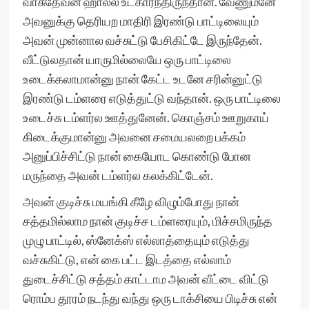
வாசுதேவன் ஹால்ல உட்கார்ந்திருந்தான். வேணும்னே
அவனுக்கு தெரியற மாதிரி இரண்டு பாட்டிலையும்
அவன் முன்னால வச்சுட்டு பேசிகிட்டே இருந்தேன்.
வீட்டுலதான் யாருமில்லையே ஒரு பாட்டிலை
உடைக்கலாமான்னு நான் கேட்ட உடனே சரின்னுட்டு
இரண்டு டம்ளரை எடுத்துட்டு வந்தான். ஒரு பாட்டிலை
உடைச்சு டம்ளர்ல ஊத்துனேன். கொஞ்சம் ஊறுகாய்
கிடைக்குமான்னு அவனை சமையலறை பக்கம்
அனுப்பிச்சிட்டு நான் கையோட கொண்டு போன
மருந்தை அவன் டம்ளர்ல கலக்கிட்டேன்.
அவன் குடிச்சு மயங்கி கீழே விழும்போது நான்
சத்தமில்லாம நான் குடிச்ச டம்ளரையும், மிச்சமிருந்த
முழு பாட்டில், ஸ்னேக்ஸ் எல்லாத்தையும் எடுத்து
வச்சுகிட்டு, என் கை பட்ட இடத்தை எல்லாம்
துடைச்சிட்டு சத்தம் காட்டாம அவன் வீட்டை விட்டு
ரொம்ப தூரம் நடந்து வந்து ஒரு டாக்சியை பிடிச்சு என்