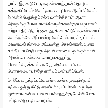
நாங்க இரண்டு பேரும் ஒண்ணாத்தான் தொழில்
கத்துகிட்டோம். சொந்தமா தொழிலை ஆரம்பிச்சோம்.
இரண்டு பேருக்கும் நல்ல வளர்ச்சிதான், ஆனா
அவனுக்கு போன மாசம் கோடிக்கணக்குல வருமானம்
வர்ற மாதிரி ஆர்டர் ஒண்ணு கிடைச்சிடுச்சு, என்னையும்
சேர்த்துக்கோ அப்படீன்னு கேட்டேன். மறுத்துட்டான்.
அவனவன் திறமை, அப்படீன்னு சொன்னான். ஆனா
சத்தியமா தெரியாது அவன் என் பையனுக்குத்தான்
அவன் பொண்ணை கொடுக்கணும்னு
நினைச்சிருக்கான்னு, அது தெரியாம வீணா
பொறாமையால இந்த காரியம் பண்ணிட்டேன்.
ம்..இப்ப வருத்தப்பட்டு என்ன பண்ன முடியும்? நான்
தப்பை ஒத்து கிட்டு சரண்டர் ஆயிடறேன். அதுக்கு
முன்னாடி என் பையனை பாக்கறதுக்கு டெல்லி போக
மட்டும் அனுமதி கொடுங்க