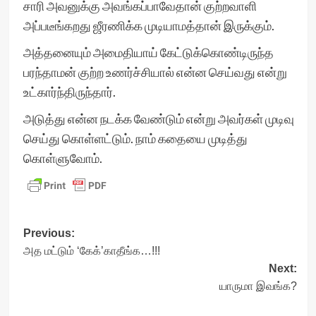
சாரி அவனுக்கு அவங்கப்பாவேதான் குற்றவாளி
அப்படீங்கறது ஜீரணிக்க முடியாமத்தான் இருக்கும்.
அத்தனையும் அமைதியாய் கேட்டுக்கொண்டிருந்த
பரந்தாமன் குற்ற உணர்ச்சியால் என்ன செய்வது என்று
உட்கார்ந்திருந்தார்.
அடுத்து என்ன நடக்க வேண்டும் என்று அவர்கள் முடிவு
செய்து கொள்ளட்டும். நாம் கதையை முடித்து
கொள்ளுவோம்.
Post
Previous:
அத மட்டும் ‘கேக்’காதீங்க…!!!
navigation
Next:
யாருமா இவங்க?