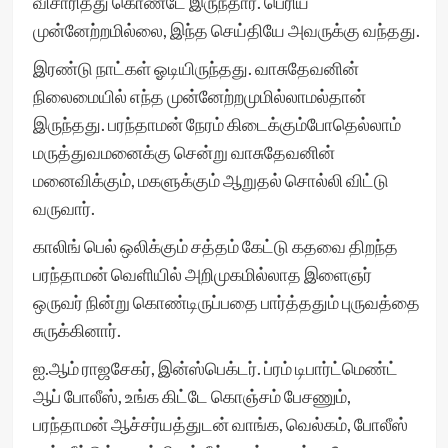
விசாரித்து கொண்டே இருந்தார். பெரிய
முன்னேற்றமில்லை, இந்த செய்தியே அவருக்கு வந்தது.
இரண்டு நாட்கள் ஓடியிருந்தது. வாசுதேவனின்
நிலைமையில் எந்த முன்னேற்றமுமில்லாமல்தான்
இருந்தது. பரந்தாமன் நேரம் கிடைக்கும்போதெல்லாம்
மருத்துவமனைக்கு சென்று வாசுதேவனின்
மனைவிக்கும், மகளுக்கும் ஆறுதல் சொல்லி விட்டு
வருவார்.
காலிங் பெல் ஒலிக்கும் சத்தம் கேட்டு கதவை திறந்த
பரந்தாமன் வெளியில் அறிமுகமில்லாத இளைஞர்
ஒருவர் நின்று கொண்டிருப்பதை பார்த்ததும் புருவத்தை
சுருக்கினார்.
ஐ.ஆம் ராஜசேகர், இன்ஸ்பெக்டர். ப்ரம் டிபார்ட்மெண்ட்
ஆப் போலீஸ், உங்க கிட்டே கொஞ்சம் பேசணும்,
பரந்தாமன் ஆச்சர்யத்துடன் வாங்க, வெல்கம், போலீஸ்