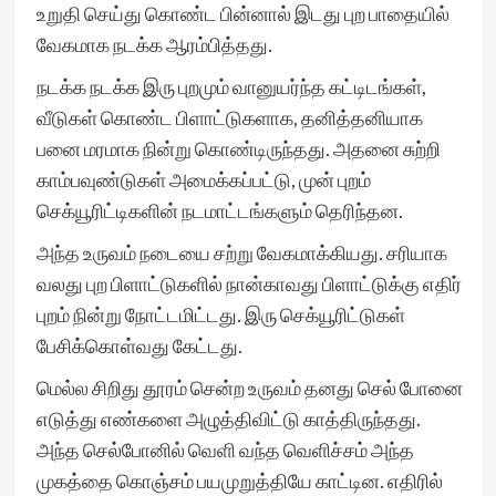
உறுதி செய்து கொண்ட பின்னால் இடது புற பாதையில்
வேகமாக நடக்க ஆரம்பித்தது.
நடக்க நடக்க இரு புறமும் வானுயர்ந்த கட்டிடங்கள்,
வீடுகள் கொண்ட பிளாட்டுகளாக, தனித்தனியாக
பனை மரமாக நின்று கொண்டிருந்தது. அதனை சுற்றி
காம்பவுண்டுகள் அமைக்கப்பட்டு, முன் புறம்
செக்யூரிட்டிகளின் நடமாட்டங்களும் தெரிந்தன.
அந்த உருவம் நடையை சற்று வேகமாக்கியது. சரியாக
வலது புற பிளாட்டுகளில் நான்காவது பிளாட்டுக்கு எதிர்
புறம் நின்று நோட்டமிட்டது. இரு செக்யூரிட்டுகள்
பேசிக்கொள்வது கேட்டது.
மெல்ல சிறிது தூரம் சென்ற உருவம் தனது செல் போனை
எடுத்து எண்களை அழுத்திவிட்டு காத்திருந்தது.
அந்த செல்போனில் வெளி வந்த வெளிச்சம் அந்த
முகத்தை கொஞ்சம் பயமுறுத்தியே காட்டின. எதிரில்