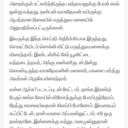
அறைக்குள் உட்கார்ந்திருந்த பரந்தாமனுக்கு போன் கால்
ஒன்று வந்தது, நண்பன் வாசுதேவன் உயிருக்கு
ஆபத்தான நிலையில் மருத்துவ மனையில்
அனுமதிக்கப்பட்டிருக்கான்.
இவருக்கு இந்த செய்தி அதிர்ச்சியாக இருந்தது,
செகரட்ரியிடம் சொல்லி விட்டு மருத்துவமனைக்கு
விரைந்தார். இண்டன்சிவ் கேர் யூனிட்டை
வந்தடைந்தவர், அங்கு கண்ணீருடன் நின்று
கொண்டிருந்த வாசுதேவனின் மனைவி, மகளை பார்த்து
அவர்கள் அருகே விரைந்தார்.
என்ன ஆச்சு? படபடப்புடன் கேட்டார். நாங்க இரண்டு
பேரும் ஊர்ல கோயில் விசேசத்துக்கு போயிருந்தோம்,
நேத்து காலையிலதான் கிளம்பி போனோம். இவரையும்
கூப்பிட்டேன், நான் வரலை அப்படீன்னுட்டார். சரி ஒரு
நாள்தானே, இன்னைக்கு வந்துடாலாமுன்னுதான்