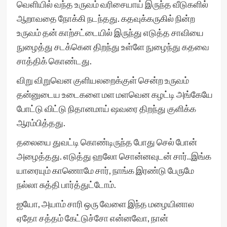
வெளியில் வந்த உருவம் வரிசையாய் இருந்த வீடுகளில்
ஆறாவதை நோக்கி நடந்தது. கதவுக்கருகில் நின்ற
உருவம் தன் காற்சட்டையில் இருந்து எடுத்த சாவியை
நுழைத்து சடக்கென திறந்து உள்ளே நுழைந்து கதவை
சாத்திக் கொண்டது.
விறு விறுவென குளியலறைக்குள் சென்ற உருவம்
தன்னுடைய உடைகளை மள மளவென கழட்டி அங்கேயே
போட்டு விட்டு நிதானமாய் ஷவரை திறந்து குளிக்க
ஆரம்பித்தது.
தலையை துவட்டி கொண்டிருந்த போது செல் போன்
அழைத்தது. எடுத்து ஹலோ சொன்னவுடன் சார்..இங்க
யாரையும் காணொமே சார், நாங்க இரண்டு பேருமே
நல்லா சுத்தி பார்த்துட்டோம்.
ஐயோ, அயாம் சாரி ஒரு வேளை இந்த மழையினால
ஏதோ சத்தம் கேட்டுச்சோ என்னவோ, நான்