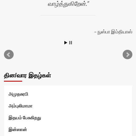
வாழ்த்துகிறேன்.
நுஸ்பா இம்தியாஸ்
தின/வார இதழ்கள்
அமுதசுரபி
அம்புலிமாமா
இதயம் பேசுகிறது
இன்ஸான்