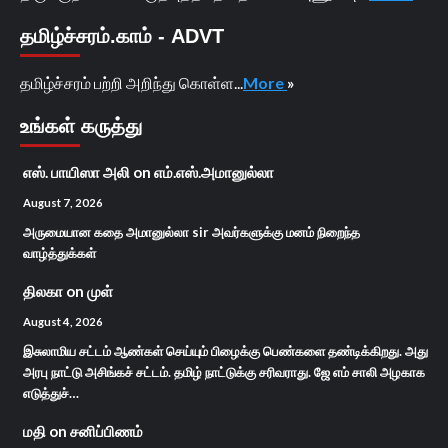
தமிழ்ச்சரம்.காம் - ADVT
தமிழ்ச்சரம் பற்றி அறிந்து கொள்ள...
More
»
உங்கள் கருத்து
எஸ். பாயிஸா அலி
on
எம்.எஸ்.அமானுல்லா
August 7, 2026
அருமையான கதை அமானுல்லா sir அவர்களுக்கு மனம் நிறைந்த
வாழ்த்துக்கள்
திலகா
on
முள்
August 4, 2026
இசுலாமிய சட்டம் ஆண்கள் செய்யும் பிழைக்கு பெண்களை தண்டிக்கிறது. அது
அரபு நாட்டு அசிங்கச் சட்டம். தமிழ் நாட்டுக்கு சரிவராது. ஜே எம் சாலி அழகாக
எடுத்துச்…
மதி
on
சனிப்பிணம்