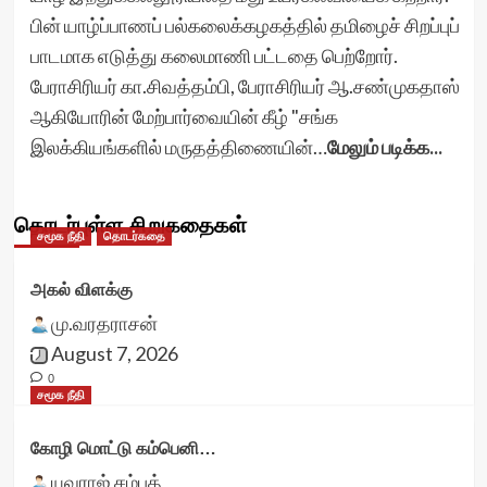
பின் யாழ்ப்பாணப் பல்கலைக்கழகத்தில் தமிழைச் சிறப்புப்
பாடமாக எடுத்து கலைமாணி பட்டதை பெற்றோர்.
பேராசிரியர் கா.சிவத்தம்பி, பேராசிரியர் ஆ.சண்முகதாஸ்
ஆகியோரின் மேற்பார்வையின் கீழ் "சங்க
இலக்கியங்களில் மருதத்திணையின்…
மேலும் படிக்க...
தொடர்புள்ள சிறுகதைகள்
சமூக நீதி
தொடர்கதை
அகல் விளக்கு
மு.வரதராசன்
August 7, 2026
0
சமூக நீதி
கோழி மொட்டு கம்பெனி…
யுவராஜ் சம்பத்