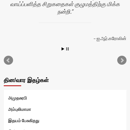
வாய்ப்பளித்த சிறுகதைகள் குழுமத்திற்கு மிக்க
நன்றி.
ன்
ஐ.ஆர்.கரோலின்
தின/வார இதழ்கள்
அமுதசுரபி
அம்புலிமாமா
இதயம் பேசுகிறது