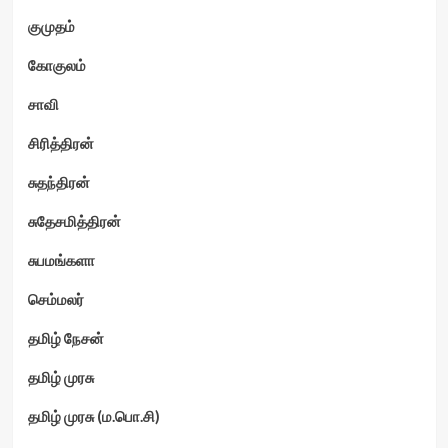
குமுதம்
கோகுலம்
சாவி
சிரித்திரன்
சுதந்திரன்
சுதேசமித்திரன்
சுபமங்களா
செம்மலர்
தமிழ் நேசன்
தமிழ் முரசு
தமிழ் முரசு (ம.பொ.சி)