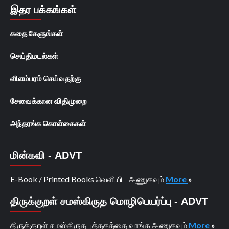
இதர பக்கங்கள்
கதை கேளுங்கள்
செய்திமடல்கள்
விளம்பரம் செய்வதற்கு
சேவைக்கான விதிமுறை
அந்தரங்க கொள்கைகள்
மின்கவி - ADVT
E-Book / Printed Books வெளியிட அணுகவும்
More
»
திருக்குறள் சமஸ்கிருத மொழிபெயர்ப்பு - ADVT
திருக்குறள் சமஸ்கிருத புத்தகத்தை வாங்க அணுகவும்
More
»