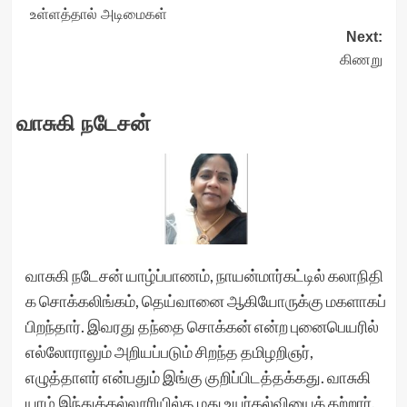
உள்ளத்தால் அடிமைகள்
navigation
Next:
கிணறு
வாசுகி நடேசன்
வாசுகி நடேசன் யாழ்ப்பாணம், நாயன்மார்கட்டில் கலாநிதி
க சொக்கலிங்கம், தெய்வானை ஆகியோருக்கு மகளாகப்
பிறந்தார். இவரது தந்தை சொக்கன் என்ற புனைபெயரில்
எல்லோராலும் அறியப்படும் சிறந்த தமிழறிஞர்,
எழுத்தாளர் என்பதும் இங்கு குறிப்பிடத்தக்கது. வாசுகி
யாழ் இந்துக்கல்லூரியில்த மது உயர்கல்வியைக் கற்றார்.