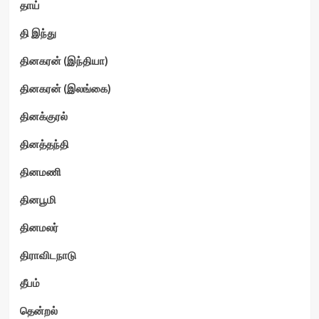
தாய்
தி இந்து
தினகரன் (இந்தியா)
தினகரன் (இலங்கை)
தினக்குரல்
தினத்தந்தி
தினமணி
தினபூமி
தினமலர்
திராவிடநாடு
தீபம்
தென்றல்