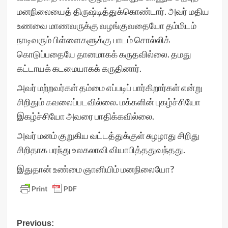
மனநிலையைத் திருஷ்டித்துக்கொண்டார். அவர் மதிய
உணவை மாணவருக்கு வழங்குவதையோ தம்மிடம்
நாடிவரும் பிள்ளைகளுக்கு பாடம் சொல்லிக்
கொடுப்பதையே தானமாகக் கருதவில்லை. தமது
கட்டாயக் கடமையாகக் கருதினார்.
அவர் மற்றவர்கள் தம்மை எப்படிப் பார்கிறார்கள் என்று
சிறிதும் கவலைப்படவில்லை. மக்களின் புகழ்ச்சியோ
இகழ்ச்சியோ அவரை பாதிக்கவில்லை.
அவர் மனம் குறுகிய வட்டத்துக்குள் சுழழாது சிறிது
சிறிதாக பரந்து உலகலாவி வியாபித்ததுவந்தது.
இதுதான் உண்மை ஞானியிம் மனநிலையோ?
Post
Previous: