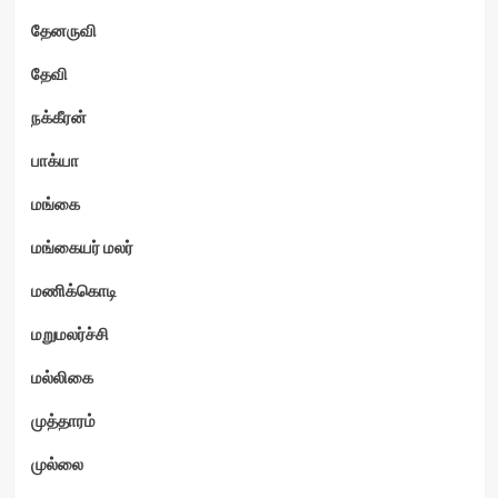
தேனருவி
தேவி
நக்கீரன்
பாக்யா
மங்கை
மங்கையர் மலர்
மணிக்கொடி
மறுமலர்ச்சி
மல்லிகை
முத்தாரம்
முல்லை