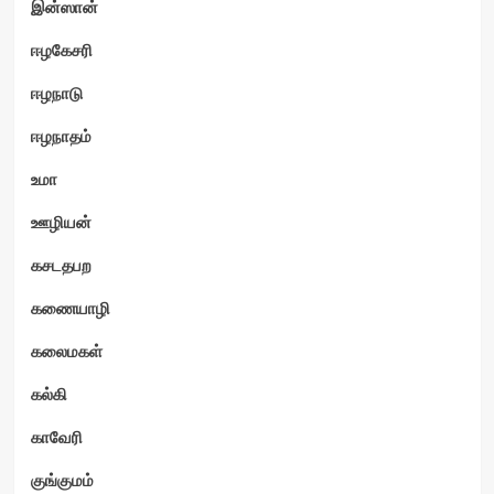
இன்ஸான்
ஈழகேசரி
ஈழநாடு
ஈழநாதம்
உமா
ஊழியன்
கசடதபற
கணையாழி
கலைமகள்
கல்கி
காவேரி
குங்குமம்