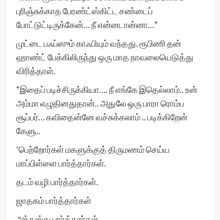
புரிஞ்சுக்காத பேரண்ட்ஸ்கிட்ட சண்டைப்
போட்டுட்டிருக்கேன்… நீ என்னடான்னா…”
முட்டை பஃப்ஸும் காஃபியும் வந்தது. ரூபிணி தன்
ஹாண்ட் பேக்கிலிருந்து ஒரு மாத நாவலையெடுத்து
விரித்தாள்.
“இதைப் படிச்சிருக்கியா…. நீ எங்கே இதெல்லாம்.. உன்
அம்மா எழுதினதுதான்.. அதுலே ஒரு பாரா ரொம்ப
சூப்பர்… கவிதைன்னே வச்சுக்கலாம் .. படிக்கிறேன்
கேளு..
‘பெற்றோர்கள் மகளுக்குத் திருமணம் செய்ய
மாப்பிள்ளை பார்த்தார்கள்.
தடம் வழி பார்த்தார்கள்.
ஜாதகம் பார்த்தார்கள்
அந்தஸ்து பார்த்தார்கள்