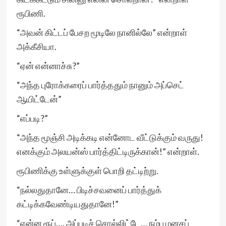
ரூபிணி.
“அவன் கிட்டப் பேசற மூடிலே நானில்லே” என்றாள்
அக்கீசியா.
“ஏன் என்னாச்சு?”
“அந்த புரோக்கரைப் பார்த்ததும் நானும் அப்செட்
ஆயிட்டேன்”
“எப்படி?”
“அந்த மூஞ்சி அடிக்கடி என்னோட வீட்டுக்கும் வருது!
எனக்கும் அலயன்ஸ் பார்த்திட்டிருக்கான்!” என்றாள்.
ரூபிணிக்கு உள்ளுக்குள் பொறி தட்டிற்று.
“நல்லதுதானே… பிடிச்சவனைப் பார்த்துக்
கட்டிக்கவேண்டியதுதானே!”
“என்ன ரூப்…. அப்படிச் சொல்லிட்டே… நம்ப மனசப்