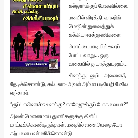
கல்லூரிக்குப் போகவில்லை.
மனசில் விரக்தி. வாஷிங்
மெஷின் துவைத்துக்
கக்கிய ஈரத்துணிகளை
மொட்டைமாடியில் உலரப்
போட்டவாறு… ஒரு
வகையில் துயரத்துடனும்…
சினத்துடனும்… அவளைத்
தேடிக்கொண்டு, கல்பனா- அவள் அம்மா படியேறி மேலே
வந்தாள்.
“ரூப்! என்னாச்சு உனக்கு? காலேஜுக்குப் போகலையா?”
அவள் மௌனமாய் துணிகளுக்கு கிளிப்
மாட்டிக்கொண்டிருந்தாள். மனதில் எதையெதையோ
கற்பனை பண்ணிக்கொண்டு.