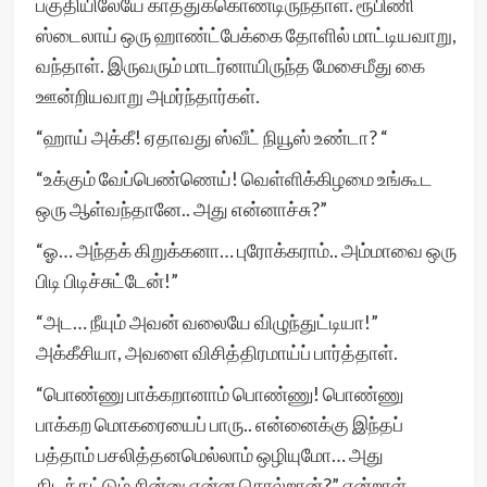
பகுதியிலேயே காத்துக்கொண்டிருந்தாள். ரூபிணி
ஸ்டைலாய் ஒரு ஹாண்ட்பேக்கை தோளில் மாட்டியவாறு,
வந்தாள். இருவரும் மாடர்னாயிருந்த மேசைமீது கை
ஊன்றியவாறு அமர்ந்தார்கள்.
“ஹாய் அக்கீ! ஏதாவது ஸ்வீட் நியூஸ் உண்டா? “
“உக்கும் வேப்பெண்ணெய்! வெள்ளிக்கிழமை உங்கூட
ஒரு ஆள்வந்தானே.. அது என்னாச்சு?”
“ஓ… அந்தக் கிறுக்கனா… புரோக்கராம்.. அம்மாவை ஒரு
பிடி பிடிச்சுட்டேன்!”
“அட… நீயும் அவன் வலையே விழுந்துட்டியா!”
அக்கீசியா, அவளை விசித்திரமாய்ப் பார்த்தாள்.
“பொண்ணு பாக்கறானாம் பொண்ணு! பொண்ணு
பாக்கற மொகரையைப் பாரு.. என்னைக்கு இந்தப்
பத்தாம் பசலித்தனமெல்லாம் ஒழியுமோ… அது
கிடக்கட்டும் சின்னு என்ன சொல்றான்?” என்றாள்