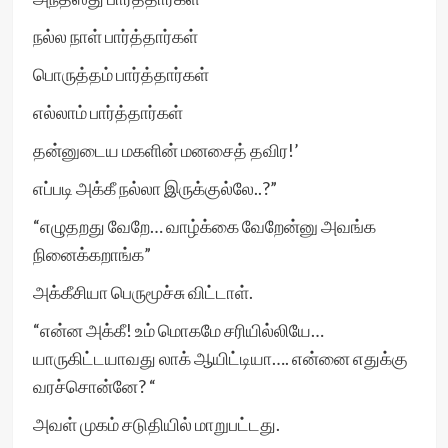
நல்ல நாள் பார்த்தார்கள்
பொருத்தம் பார்த்தார்கள்
எல்லாம் பார்த்தார்கள்
தன்னுடைய மகளின் மனசைத் தவிர!’
எப்படி அக்கீ நல்லா இருக்குல்லே..?”
“எழுதறது வேறே… வாழ்க்கை வேறேன்னு அவங்க
நினைக்கறாங்க”
அக்கீசியா பெருமூச்சு விட்டாள்.
“என்ன அக்கீ! உம் மொகமே சரியில்லியே…
யாருகிட்டயாவது லாக் ஆயிட்டியா…. என்னை எதுக்கு
வரச்சொன்னே? “
அவள் முகம் சடுதியில் மாறுபட்டது.