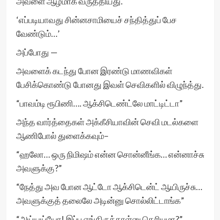
அவளை ஆழமாக வருத்தியது.
‘எப்படியாவது சின்னசாமியைச் சந்தித்துப் பேச
வேண்டும்…’
அப்போது —
அவளைக் கடந்து போன இரண்டு மாணவிகள்
பேசிக்கொண்டு போனது இவள் செவிகளில் விழுந்த்து.
“பாவம்டி ரூபிணி…. ஆக்சிடெண்ட்லே மாட்டிட்டா”
அந்த வார்த்தைகள் அக்கீசியாவின் செவி மடல்களை
ஆணிபோல் துளைக்கவும்–
“ஹலோ… ஒரு நிமிஷம் என்ன சொன்னீங்க… என்னாச்சு
அவளுக்கு?”
“நேத்து அவ போன ஆட்டோ ஆக்சிடென்ட் ஆயிருச்சு…
அவளுக்குத் தலைலே அடின்னு சொல்லிட்டாங்க”
“அய்யய்யோ! இப்ப எங்கிருக்காள்னு தெரியுமா?”