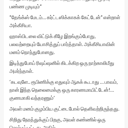
பண்ண முடியும்”
“தேங்க்ஸ் மேடம்… கர்ட்டஸிக்காகக் கேட்டேன்” என்றாள்
அக்கீசியா.
ஹாஸ்பிடலை விட்டுக் கீழே இறங்கும்போது,
பலவற்றையும் யோசித்துப் பார்த்தாள். அக்கீசியாவின்
மனம் நொந்துபோனது.
இடிந்துபோய் ரிஷப்ஷனில் கிடக்கிற ஒரு நாற்காலிமீது
அமர்ந்தாள்.
‘கடவுளே.. ரூபிணிக்கு எதுவும் ஆகக் கூடாது … பாவம்,
நான் இந்த நெலைமைக்கு ஒரு காரணமாயிட்டேன்!…
குணமாகி வந்தரணும்’
அவள் மனம் குழம்பிய குட்டைபோல் தெளிவற்றிருந்தது.
சிறிது நேரத்துக்குப் பிறகு, அவள் கண்ணில் ஒரு
ஷெல்ஃப் பட்டது. அதில்