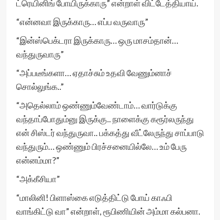
ட்ரெயினிங் போயிருக்காரு” என்றாள் விட்டேத்தியாய்.
“என்னவா இருக்காரு… எப்ப வருவாரு”
“இன்ஸ்பெக்டரா இருக்காரு… ஒரு மாசம்தான்…
வந்துருவாரு”
“அப்படீங்களா… ஏதாச்சும் உதவி வேணும்னாச்
சொல்லுங்க..”
“அதெல்லாம் ஒண்ணும்வேண்டாம்… வார்டுக்கு
வந்தாப்போதும்னு இருக்கு.. நாளைக்கு கரூர்லருந்து
என் சிஸ்டர் வந்துருவா.. பக்கத்து வீட்லேருந்து சாப்பாடு
வந்துரும்… ஒண்ணும் பிரச்சனையில்லே… உம் பேரு
என்னம்மா?”
“அக்கீசியா”
“மாலினி! பிளாஸ்கை எடுத்திட்டு போய் காஃபி
வாங்கிட்டு வா” என்றாள், ரூபிணியின் அம்மா கல்பனா.