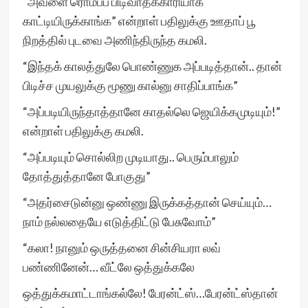
“அவளை ரொம்பப் பிடிவாதக்காரியாக்
காட்டியிருக்காங்க” என்றாள் பதிலுக்கு ஊதாப் பூ
நிறத்தில் புடவை அணிந்திருந்த கமலி.
“இந்தக் காலத்துலே பொண்ணுக அப்படித்தான்.. தான்
பிடிச்ச முயலுக்கு மூணு கால்னு சாதிப்பாங்க”
“அப்படியிருந்தாத்தானே காதல்லெ ஜெயிக்கமுடியும்!”
என்றாள் பதிலுக்கு கமலி.
“அப்படியும் சொல்லிற முடியாது.. பெரும்பாலும்
தோத்துத்தானே போகுது”
“அதர்சைடுன்னு ஒண்ணு இருக்கத்தான் செய்யும்…
நாம் நல்லதையே எடுத்திட்டு பேசுவோம்”
“கலா! நானும் ஒருத்தனை சின்சியரா லவ்
பண்ணினேன்… வீட்லே ஒத்துக்கலே
ஒத்துக்கமாட்டாங்கல்லே! பேரன்ட்ஸ்…பேரன்ட்ஸ்தான்