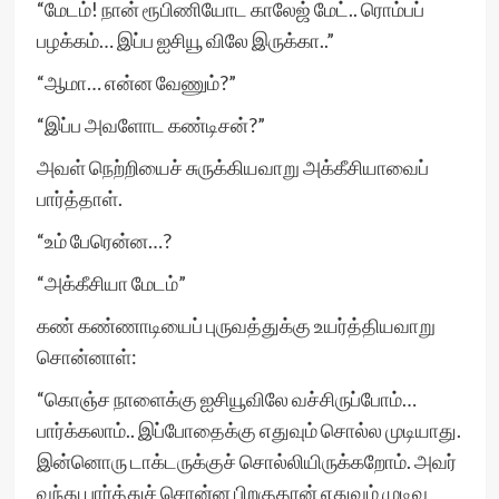
“மேடம்! நான் ரூபிணியோட காலேஜ் மேட்.. ரொம்பப்
பழக்கம்… இப்ப ஐசியூ விலே இருக்கா..”
“ஆமா… என்ன வேணும்?”
“இப்ப அவளோட கண்டிசன்?”
அவள் நெற்றியைச் சுருக்கியவாறு அக்கீசியாவைப்
பார்த்தாள்.
“உம் பேரென்ன…?
“அக்கீசியா மேடம்”
கண் கண்ணாடியைப் புருவத்துக்கு உயர்த்தியவாறு
சொன்னாள்:
“கொஞ்ச நாளைக்கு ஐசியூவிலே வச்சிருப்போம்…
பார்க்கலாம்.. இப்போதைக்கு எதுவும் சொல்ல முடியாது.
இன்னொரு டாக்டருக்குச் சொல்லியிருக்கறோம். அவர்
வந்து பார்த்துச் சொன்ன பிறகுதான் எதுவும் முடிவு