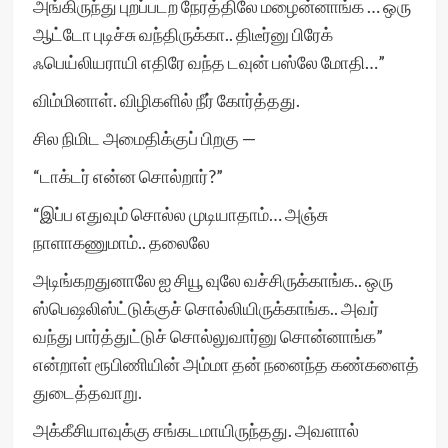
அங்கிருந்து புறப்படற நேரத்திலே மழைன்னாங்க … ஒரு
ஆட்டோ புடிச்சு வந்திருக்கா.. திடீர்னு பிரேக்
ஃபெய்லியராயி எதிரே வந்த டவுன் பஸ்லே மோதி…”
விம்மினாள். விழிகளில் நீர் கோர்த்தது.
சில நிமிட அமைதிக்குப் பிறகு —
“டாக்டர் என்ன சொல்றார்?”
“இப்ப எதுவும் சொல்ல முடியாதாம்… அஞ்சு
நாளாகணுமாம்.. தலைலே
அடிங்கறதுனாலே ஐ சியூ வுலே வச்சிருக்காங்க.. ஒரு
ஸ்பெஷலிஸ்ட்டுக்குச் சொல்லியிருக்காங்க.. அவர்
வந்து பார்த்துட்டுச் சொல்லுவார்னு சொன்னாங்க”
என்றாள் ரூபிணியின் அம்மா தன் நனைந்த கண்களைத்
துடைத்தவாறு.
அக்கீசியாவுக்கு சங்கடமாயிருந்தது. அவளால்