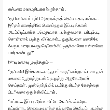
கல்பனா அமைதியாக இருந்தாள் .
‘ரூபிணியைப் பற்றி அவளுக்குத் தெரியாதா, என்ன…
இந்தக் காலத்திலே பொண்ணுக இப்படித்தான்
அடம்பிடிப்பாங்க… மெதுவாக… பக்குவமாக.. புரியும்படி
சொன்னால் படிந்து விடுவாள்… ஒருவேளை, மனசிலே
வேறுயாரையாவது நெனெச்சிட்டிருக்காளோ என்னவோ
யார் கண்டது?’
இரவு உணவு முடிந்ததும் —
“ரூபிணி! இங்க வா…வந்து உட்காரு” என்று கல்பனா தன்
மகளை ஆதுரத்துடன் அழைத்து அருகே அமரச்
செய்தாள் . முன் நெற்றியில் படர்ந்துகிடந்த கேசத்தை
பிடரிவரை ஒதுக்கிவிட்டாள் .
“ஏம்மா… இப்படி அம்மாகிட்டே கோபிச்சுக்கறே..
நம்மளோட நெலமை உனக்கு நல்லாவே தெரியும்… நமக்கு