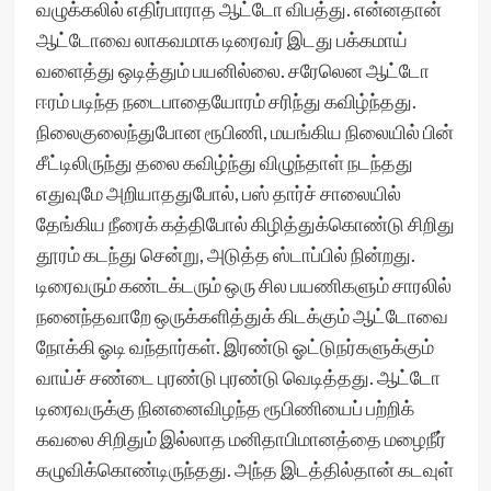
வழுக்கலில் எதிர்பாராத ஆட்டோ விபத்து. என்னதான்
ஆட்டோவை லாகவமாக டிரைவர் இடது பக்கமாய்
வளைத்து ஒடித்தும் பயனில்லை. சரேலென ஆட்டோ
ஈரம் படிந்த நடைபாதையோரம் சரிந்து கவிழ்ந்தது.
நிலைகுலைந்துபோன ரூபிணி, மயங்கிய நிலையில் பின்
சீட்டிலிருந்து தலை கவிழ்ந்து விழுந்தாள் நடந்தது
எதுவுமே அறியாததுபோல், பஸ் தார்ச் சாலையில்
தேங்கிய நீரைக் கத்திபோல் கிழித்துக்கொண்டு சிறிது
தூரம் கடந்து சென்று, அடுத்த ஸ்டாப்பில் நின்றது.
டிரைவரும் கண்டக்டரும் ஒரு சில பயணிகளும் சாரலில்
நனைந்தவாறே ஒருக்களித்துக் கிடக்கும் ஆட்டோவை
நோக்கி ஓடி வந்தார்கள். இரண்டு ஓட்டுநர்களுக்கும்
வாய்ச் சண்டை புரண்டு புரண்டு வெடித்தது. ஆட்டோ
டிரைவருக்கு நினனைவிழந்த ரூபிணியைப் பற்றிக்
கவலை சிறிதும் இல்லாத மனிதாபிமானத்தை மழைநீர்
கழுவிக்கொண்டிருந்தது. அந்த இடத்தில்தான் கடவுள்