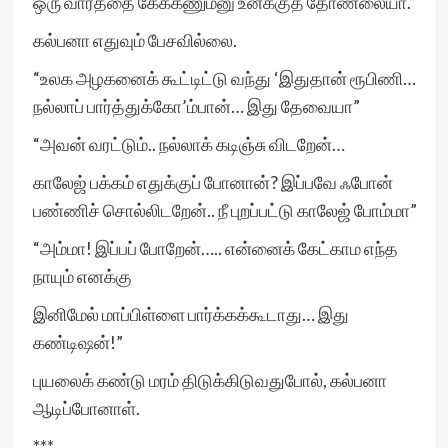
ஒரு வார்த்தை கேக்கணும்னு உனக்குத் தோணலையா.”
கல்பனா எதுவும் பேசவில்லை.
“உலக அழகனைக் கூட்டிட்டு வந்து ‘இதுதான் ரூபிணி…
நல்லாப் பார்த்துக்கோ’ம்பான்… இது தேவையா”
“அவன் வரட்டும்.. நல்லாக் கடிஞ்சு விடறேன்…
காலேஜ் பக்கம் எதுக்குப் போனான்? இப்பவே ஃபோன்
பண்ணிச் சொல்லிடறேன்.. நீ புறப்பட்டு காலேஜ் போம்மா”
“அம்மா! இப்பப் போறேன்….. என்னைக் கேட்காம எந்த
நாயும் எனக்கு
இனிமேல் மாப்பிள்ளை பார்க்கக்கூடாது… இது
கண்டிஷன்!”
புயலைக் கண்டு மரம் திடுக்கிடுவதுபோல், கல்பனா
ஆடிப்போனாள்.
***