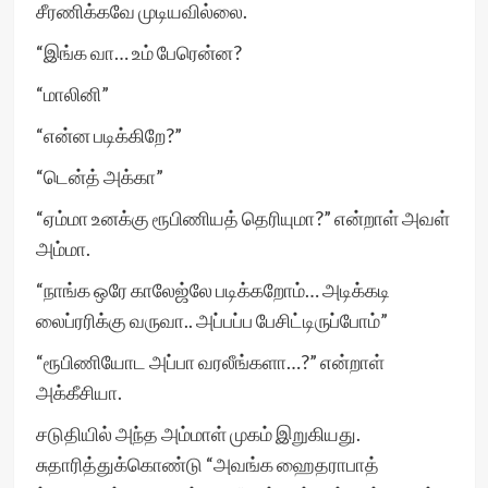
சீரணிக்கவே முடியவில்லை.
“இங்க வா… உம் பேரென்ன?
“மாலினி”
“என்ன படிக்கிறே?”
“டென்த் அக்கா”
“ஏம்மா உனக்கு ரூபிணியத் தெரியுமா?” என்றாள் அவள்
அம்மா.
“நாங்க ஒரே காலேஜ்லே படிக்கறோம்… அடிக்கடி
லைப்ரரிக்கு வருவா.. அப்பப்ப பேசிட்டிருப்போம்”
“ரூபிணியோட அப்பா வரலீங்களா…?” என்றாள்
அக்கீசியா.
சடுதியில் அந்த அம்மாள் முகம் இறுகியது.
சுதாரித்துக்கொண்டு “அவங்க ஹைதராபாத்