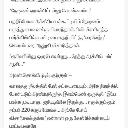
“நேஷனல் ஹாஸ்பிட்டல்னு சொன்னாங்க”
பதறிப்போன அக்கீசியா ஸ்கூட்டியில் நேஷனல்
மருத்துவமனைக்கு விரைந்தாள். பின்பக்கமிருந்த
பார்க்கிங்கில் வண்டியை உதறி விட்டு, ‘வரவேற்பு’
கௌன்டரை அணுகி விசாரித்தாள்.
“ரூபிணின்னு ஒரு பொண்ணு… நேத்து ஆக்சிடென்ட்
ஆகி…”
அவள் சொல்லிமுடிப்பதற்குள் —
வானத்து நீலத்தில் மேல் சட்டையையும், அதே நிறத்தில்
பேண்ட்டும் அணிந்திருந்த இளம்பெண் ஒருத்தி “இப்ப
பாக்க முடியாது.. ஐசியூவிலே இருக்கு… எதுக்கும் ரூம்
நம்பர் 220 க்குப் போங்க… அங்கே போய்
விசாரிச்சுக்குங்க” என்றாள் ஒரு கேஸ் ரிக்கார்டைப்
புரட்டியவாறே