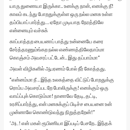
யாரு துணையா இருக்கா.. உனக்கு நான், எனக்கு நீ!
காலம் கடந்து போறதுக்குள்ள ஒரு நல்ல மனசு உள்ள
தம்பியாப் பார்த்து… ஏதோ முடியாத நேரத்திலே
என்னையும் வச்சுக்
காப்பாத்தற பையனாப் பாத்து உன்னையே கரை
சேர்த்தரணும்ங்கற நல்ல எண்ணத்திலேதாம்மா
கொஞ்சம் அவசரப் பட்டேன்.. இது தப்பாம்மா”
அவள் விழிகளில் ஆபரணம் போல் நீர் கோத்தது.
“என்னம்மா நீ .. இந்த உலகத்தை விட்டுப் போறதுக்கு
ரொம்ப அவசரப்படறே போலிருக்கு! எனக்கும் ஒரு
வாய்ப்புக் கொடும்மா! நானாவே தேடி, தட்டி,
உரசிப்பார்த்து, என் மனசுக்குப் பிடிச்ச பையனை உன்
முன்னாலே கொண்டுவந்து நிறுத்தறேன்!”
‘அட! என் மகள் ரூபிணியா இப்படிப் பேசறே.. இந்தக்