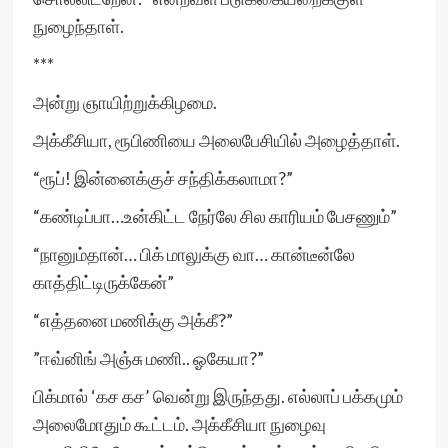
நுழைந்தாள்.
***
அன்று ஞாயிற்றுக்கிழமை.
அக்கீசியா, ரூபிணியை அலைபேசியில் அழைத்தாள்.
“ரூப்! இன்னைக்குச் சந்திக்கலாமா?”
“கண்டிப்பா…உன்கிட்ட நேர்லே சில காரியம் பேசணும்”
“நானும்தான்… பிக் மாலுக்கு வா… கான்டீன்லே
காத்திட்டிருக்கேன்”
“எத்தனை மணிக்கு அக்கீ?”
”ஈவ்னிங் அஞ்சு மணி.. ஓகேயா?”
பிக்மால் ‘கச கச’ வென்று இருந்தது. எல்லாப் பக்கமும்
அலைமோதும் கூட்டம். அக்கீசியா நுழைவு