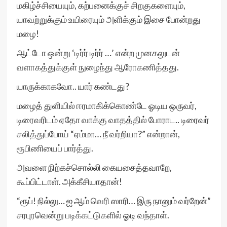
மகிழ்ச்சியையும், கற்பனைக்குச் சிறகுகளையும்,
யாவற்றுக்கும் உயிரையும் அளிக்கும் இசை போன்றது
மழை!
ஆட்டோ ஒன்று ‘டிர்ர் டிர்ர் …’ என்ற முனகலுடன்
வளாகத்துக்குள் நுழைந்து ஆரோகணித்தது.
யாருக்காகவோ.. யார் கண்டது?
மழைத் துளியில் ஈரமாகிக்கொண்டே ஓடிய ஒருவர்,
டிரைவரிடம் ஏதோ வாக்கு வாதத்தில் போராட.. டிரைவர்
சலித்துப்போய் “ஏம்மா… நீ வர்றியா?” என்றான்,
ரூபிணியைப் பார்த்து.
அவளை நிற்கச்சொல்லி கையசைத்தவாறே,
கூப்பிட்டாள். அக்கீசியாதான்!
“ரூப்! நில்லு… ஐ ஆம் வெரி ஸாரி… இரு நானும் வர்றேன்”
சரபுரவென்று படிக்கட்டுகளில் ஓடி வந்தாள்.