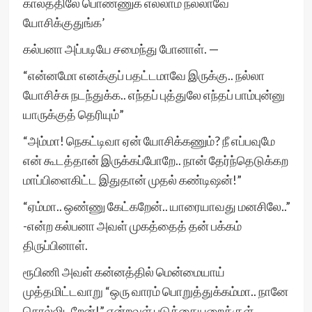
காலத்திலே பொண்ணுக எல்லாம் நல்லாவே
யோசிக்குதுங்க’
கல்பனா அப்படியே சமைந்து போனாள். —
“என்னமோ எனக்குப் பதட்டமாவே இருக்கு.. நல்லா
யோசிச்சு நடந்துக்க.. எந்தப் புத்துலே எந்தப் பாம்புன்னு
யாருக்குத் தெரியும்”
“அம்மா! நெகட்டிவா ஏன் யோசிக்கணும்? நீ எப்பவுமே
என் கூடத்தான் இருக்கப்போறே.. நான் தேர்ந்தெடுக்கற
மாப்பிளைகிட்ட இதுதான் முதல் கண்டிஷன்!”
“ஏம்மா.. ஒண்ணு கேட்கறேன்.. யாரையாவது மனசிலே..”
-என்ற கல்பனா அவள் முகத்தைத் தன் பக்கம்
திருப்பினாள்.
ரூபிணி அவள் கன்னத்தில் மென்மையாய்
முத்தமிட்டவாறு “ஒரு வாரம் பொறுத்துக்கம்மா.. நானே
சொல்லிடறேன்!” என்றவள் படுக்கையறைக்குள்