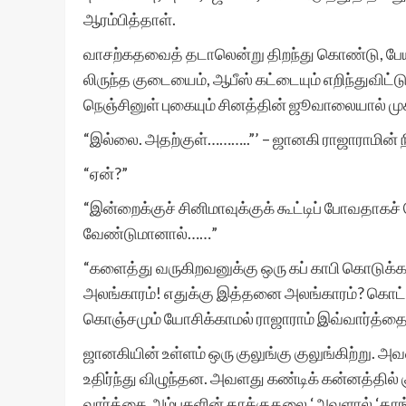
ஆரம்பித்தாள்.
வாசற்கதவைத் தடாலென்று திறந்து கொண்டு, பேய்
லிருந்த குடையைம், ஆபீஸ் கட்டையும் எறிந்துவிட்
நெஞ்சினுள் புகையும் சினத்தின் ஜூவாலையால் முக
“இல்லை. அதற்குள்………..”’ – ஜானகி ராஜாராமின் 
“ஏன்?”
“இன்றைக்குச் சினிமாவுக்குக் கூட்டிப் போவதாகச்
வேண்டுமானால்……”
“களைத்து வருகிறவனுக்கு ஒரு கப் காபி கொடுக
அலங்காரம்! எதுக்கு இத்தனை அலங்காரம்? கொட்ட
கொஞ்சமும் யோசிக்காமல் ராஜாராம் இவ்வார்த்த
ஜானகியின் உள்ளம் ஒரு குலுங்கு குலுங்கிற்று. அ
உதிர்ந்து விழுந்தன. அவளது கண்டிக் கன்னத்தில் க
வார்த்தை அம்புகளின் தாக்குதலை ‘அவளால் ‘தாங்க