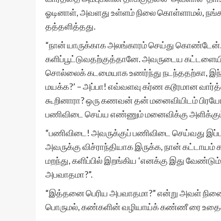
ஓடினாள், அவளது உள்ளம் நிலை கொள்ளாமல், நங்க
தத்தளித்தது.
“நான் யாருக்காக அலங்காரம் செய்து கொண்டே
களிப்பூட்டுவதற்குத்தானே. அவருடைய கட்டளையி
சொல்லைக் கடமையாக உணர்ந்து நடந்ததற்கா, இந
மயக்க?’ – அப்பா! எவ்வளவு கர்ண கடூரமான வார
கூறினாரா? ஒரு கணவன் தன் மனைவியிடம் பிரய
பணிவிடை செய்ய எண்ணும் மனைவிக்கு அளிக்கு
“பணிவிடை! அவருக்குப் பணிவிடை செய்வது இப்படி
அவருக்கு விச்ராந்தியாக இருக்க, நான் கட்டாயம
மறந்து, களிப்பில் இறங்கிய ‘எனக்கு இது வேண்டு
அபவாதமா?”.
“இத்தனை பெரிய அபவாதமா?” என்று அவள் நினைக
பொருமல், கண்களின் வழியாய்க் கண்ணீ ரை உதைத