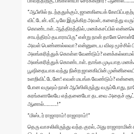
பாவத்திற்கு, பங்காளியா சேர்க்கிறார்? ஆனால்…….
“ஆபீஸில் நடந்ததுக்கும், ஜானகியைக் கோபிப்பதற்
விட்டேன். வீட்டிலே இருக்கிற அவள், களைத்து வர
கொண்டாள். ஆத்திரத்தில், மனக்கசப்பில் என்னவ
சாயந்திரம் தயாராயிரு” என்று நான் தானே சொன்ன
அவள் பெண்ணல்லவா? என்னுடைய விஷ மூச்சில் பி
அலங்கரித்துக் கொள்ள வேண்டும்? எனக்கல்லாமல்,
அலங்கரித்துக் கொண்டாள். தாங்க முடியாத மனக்
பூஷிதையாக வந்து நின்ற ஜானகியின் முன்னிலையி
உளறிவிட்டேனே! எவன் மயங்க வேண்டும்? என்னைத் 
போன வருஷம் நான் ஆபீஸிலிருந்து வரும்போது, ந
கரங்களாலேயே எத்தனையோ தடவை அதைச் சூட்ட 
ஆனால்……….!”
“மிஸ்டர் ராஜாராம்! ராஜாராம்!”
தெரு வாசலிலிருந்து வந்த குரல், அது ராஜாராமின் ச