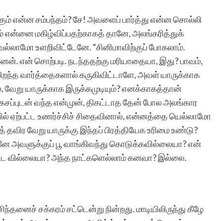
.
கும் என்ன சம்பந்தம்? சே! அவளைப் பார்த்து என்ன சொல்லி
ும் என்னை மகிழ்விப்பதற்காகத் தானே, அலங்கரித்துக்
ெல்லாமோ உளறிவிட்டேனே. “சினிமாவிற்குப் போகலாம்.
ேன். என் சொற்படி. நடந்ததற்கு மரியாதையா, இது? பாவம்,
றந்த வார்த்தைகளால் கருகிவிட்டாளே, அவள் யாருக்காக
 வேறு யாருக்காக இருக்கமுடியும்? எனக்காகத்தான்
கசப்புடன் வந்த என்முன், திகட்டாத தேன் போல அலங்கார
ல் ஏற்பட்ட உணர்ச்சிச் சிதைவினால், என்னத்தை யெல்லாமோ
தவிர வேறு யாருக்கு இந்தப் பிரத்தியேக உரிமை உண்டு?
ானே அவளுக்குப் பூ வாங்கிவந்து கொடுக்கவில்லையா? என்
வில்லையா? அந்த நாட்களெல்லாம் கனவா? இல்லை.
ிந்தனைச் சக்கரம் சட்டென்று நின்றது. மாடியிலிருந்து கீழே