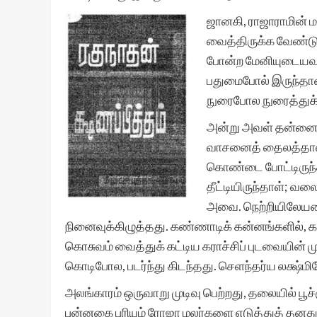
ஜானகி, ராஜாராமின்
வைத்திருக்க வேண்டும
போன்ற மேனியுடையவள்.
பதுமைபோல் இருந்தாள
நுரைபோல நுரைத்துக
அன்று அவள் தன்னை அ
வாசனைத் தைலத்தால் 
கொண்டை போட்டிருந்தா
தீட்டியிருந்தாள்; வ
அவை. நெற்றியிலேயமை
நினைவுக்கிழுத்தது. கண்ணாடிக் கன்னங்களில், கம்
கொசுவம் வைத்துக் கட்டிய கராச்சிப் புடவையின் மு
கொடிபோல, படர்ந்து கிடந்தது. செளந்தர்ய லக்ஷ்
அலங்காரம் ஒருவாறு முடிவு பெற்றது, தலையில் பூச
புன்னகை புரியும் ரோஜா மலர்களை எடுத்துத் 