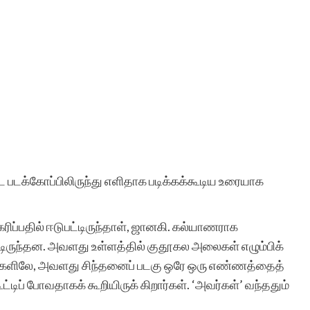
 படக்கோப்பிலிருந்து எளிதாக படிக்கக்கூடிய உரையாக
ப்பதில் ஈடுபட்டிருந்தாள், ஜானகி. கல்யாணராக
ுந்தன. அவளது உள்ளத்தில் குதூகல அலைகள் எழும்பிக்
களிலே, அவளது சிந்தனைப் படகு ஒரே ஒரு எண்ணத்தைத்
ூட்டிப் போவதாகக் கூறியிருக் கிறார்கள். ‘அவர்கள்’ வந்ததும்