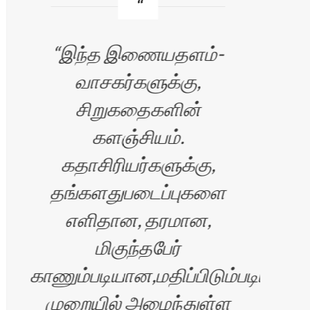
இந்த இணையதளம்-
வாசகர்களுக்கு,
சிறுகதைகளின்
த
களஞ்சியம்.
கதாசிரியர்களுக்கு,
தங்களதுபடைப்புகளை
ச
எளிதான, தரமான,
மிகுந்தபேர்
எழு
காணும்படியான,மதிப்பிடும்படியான
முறையில் அமைந்துள்ள
ப