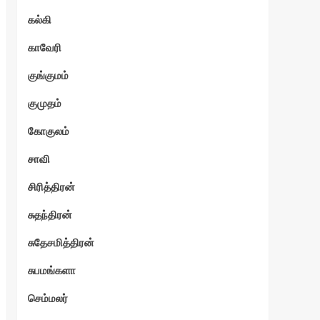
கல்கி
காவேரி
குங்குமம்
குமுதம்
கோகுலம்
சாவி
சிரித்திரன்
சுதந்திரன்
சுதேசமித்திரன்
சுபமங்களா
செம்மலர்