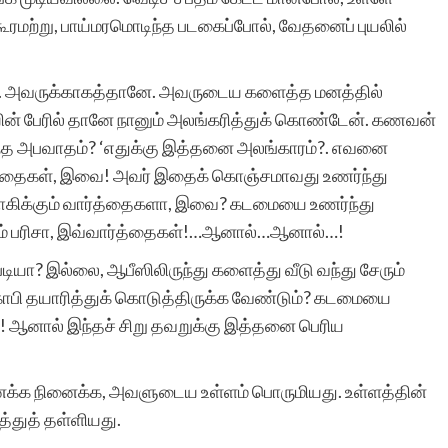
கேள்விப்பட்டிருக்கின்றேன்.
ூரமற்று, பாய்மரமொடிந்த படகைப்போல், வேதனைப் புயலில்
பார்த்ததில்லை. ஆனால்
ன். அவருக்காகத்தானே. அவருடைய களைத்த மனத்தில்
சிறுகதைகள்
ன் பேரில் தானே நானும் அலங்கரித்துக் கொண்டேன். கணவன்
இணையத்தளம்…அப்பப்பா!
்த அபவாதம்? ‘எதுக்கு இத்தனை அலங்காரம்?. எவனை
்த்தைகள், இவை! அவர் இதைக் கொஞ்சமாவது உணர்ந்து
அள்ள அள்ள குறையாத –
ோகிக்கும் வார்த்தைகளா, இவை? கடமையை உணர்ந்து
குறைவில்லாத –
ம் பரிசா, இவ்வார்த்தைகள்!…ஆனால்…ஆனால்…!
நிகரில்லாத ஜீவநதி.
யா? இல்லை, ஆபீஸிலிருந்து களைத்து வீடு வந்து சேரும்
் காபி தயாரித்துக் கொடுத்திருக்க வேண்டும்? கடமையை
உங்களை இதயம்
ம்! ஆனால் இந்தச் சிறு தவறுக்கு இத்தனை பெரிய
பிரமிப்போடு
பாராட்டுகின்றது.
்க நினைக்க, அவளுடைய உள்ளம் பொருமியது. உள்ளத்தின்
்துத் தள்ளியது.