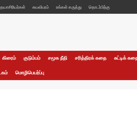
யாசிரியர்கள்
சுயவிபரம்
உங்கள் கருத்து
தொடர்பிற்கு
கிரைம்
குடும்பம்
சமூக நீதி
சரித்திரக் கதை
சுட்டிக் க
டகம்
மொழிபெயர்ப்பு