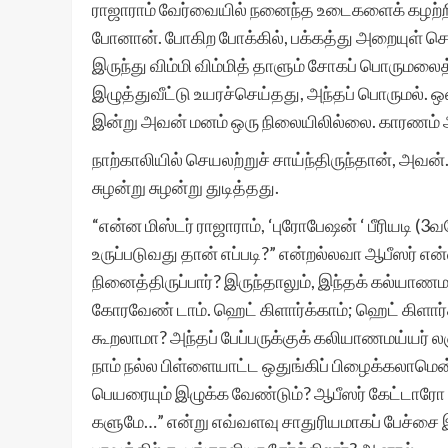
ராஜாராம் வேர்வையில் நனைந்த உடைகளைக் கழற்றி, ஸ
போனான். போகிற போக்கில், பக்கத்து அறையுள் ச
இருந்து விம்மி விம்மித் தாளும் சோகப் பொரும
இழுத்துவீட்டு உயரச்செய்தது, அந்தப் பொருமல். ஒ
இன்று அவன் மனம் ஒரு நிலையிலில்லை. காரணம் ஆப
நாற்காலியில் செயலற்றுச் சாய்ந்திருந்தான், அ
சுழன்று சுழன்று துடித்தது.
“என்ன மிஸ்டர் ராஜாராம், ‘புரோபேஷன் ‘ பீரியடி (
உருப்படுவது தான் எப்படி?” என்றல்லவா ஆபீஸர் என
நினைத்திருப்பார்? இருந்தாலும், இந்தக் கல்யாணம
கோரவேண் டாம். ஹெட் கிளார்க்காம்; ஹெட் கிளார்
கூறலாமா? அந்தப் பேப்பருக்குக் கலியாணமய்யர் ல
நாம் நல்ல பிள்ளையாட்ட ஒதுங்கிப் பிழைக்கலாமென
பெயரையும் இழுக்க வேண்டும்? ஆபீஸர் கேட்டாரோ 
களுமே…” என்று எவ்வளவு சாதுரியமாகப் பேச்சை இழ