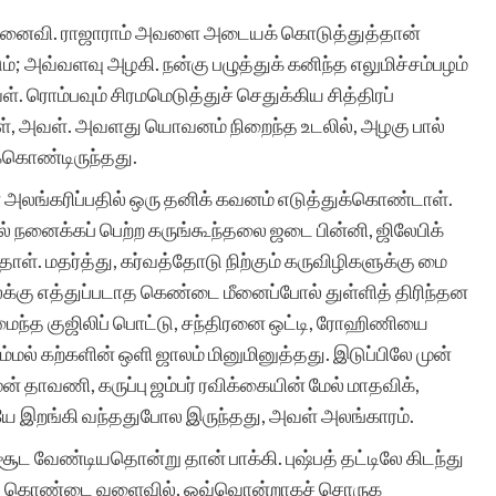
 மனைவி. ராஜாராம் அவளை அடையக் கொடுத்துத்தான்
்; அவ்வளவு அழகி. நன்கு பழுத்துக் கனிந்த எலுமிச்சம்பழம்
 ரொம்பவும் சிரமமெடுத்துச் செதுக்கிய சித்திரப்
், அவள். அவளது யொவனம் நிறைந்த உடலில், அழகு பால்
்கொண்டிருந்தது.
லங்கரிப்பதில் ஒரு தனிக் கவனம் எடுத்துக்கொண்டாள்.
நனைக்கப் பெற்ற கருங்கூந்தலை ஜடை பின்னி, ஜிலேபிக்
ள். மதர்த்து, கர்வத்தோடு நிற்கும் கருவிழிகளுக்கு மை
லைக்கு எத்துப்படாத கெண்டை மீனைப்போல் துள்ளித் திரிந்தன
ந்த குஜிலிப் பொட்டு, சந்திரனை ஒட்டி, ரோஹிணியை
மல் கற்களின் ஒளி ஜாலம் மினுமினுத்தது. இடுப்பிலே முன்
ன் தாவணி, கருப்பு ஜம்பர் ரவிக்கையின் மேல் மாதவிக்,
மியே இறங்கி வந்ததுபோல இருந்தது, அவள் அலங்காரம்.
்சூட வேண்டியதொன்று தான் பாக்கி. புஷ்பத் தட்டிலே கிடந்து
தனது கொண்டை வளைவில், ஒவ்வொன்றாகச் சொருக