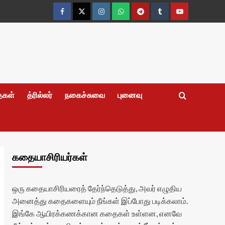
Facebook
Twitter
Instagram
Whatsapp
Telegram
Tumblr
YouTube
தைகள்
த்ரில்லர்
நகைச்சுவை
புனைவு
கதையாசிரியர்கள்
ஒரு கதையாசிரியரைத் தேர்ந்தெடுத்து, அவர் எழுதிய
அனைத்து கதைகளையும் நீங்கள் இப்போது படிக்கலாம்.
இங்கே ஆயிரக்கணக்கான கதைகள் உள்ளன, எனவே