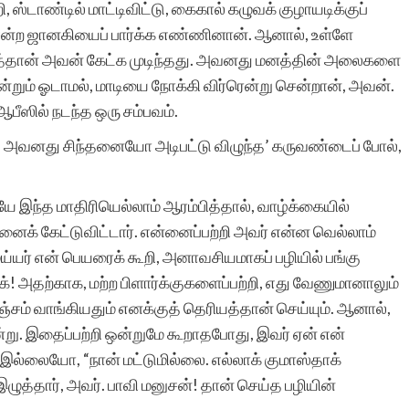
்டாண்டில் மாட்டிவிட்டு, கைகால் கழுவக் குழாயடிக்குப்
ென்ற ஜானகியைப் பார்க்க எண்ணினான். ஆனால், உள்ளே
லைத்தான் அவன் கேட்க முடிந்தது. அவனது மனத்தின் அலைகளை
எஸ்.ஜெகதீ
ன்றும் ஓடாமல், மாடியை நோக்கி விர்ரென்று சென்றான், அவன்.
ீஸில் நடந்த ஒரு சம்பவம்.
வன். அவனது சிந்தனையோ அடிபட்டு விழுந்த’ கருவண்டைப் போல்,
3வயே இந்த மாதிரியெல்லாம் ஆரம்பித்தால், வாழ்க்கையில்
்னைக் கேட்டுவிட்டார். என்னைப்பற்றி அவர் என்ன வெல்லாம்
ய்யர் என் பெயரைக் கூறி, அனாவசியமாகப் பழியில் பங்கு
க்! அதற்காக, மற்ற பிளார்க்குகளைப்பற்றி, எது வேணுமானாலும்
ஞ்சம் வாங்கியதும் எனக்குத் தெரியத்தான் செய்யும். ஆனால்,
்று. இதைப்பற்றி ஒன்றுமே கூறாதபோது, இவர் ஏன் என்
இல்லையோ, “நான் மட்டுமில்லை. எல்லாக் குமாஸ்தாக்
ுத்தார், அவர். பாவி மனுசன்! தான் செய்த பழியின்