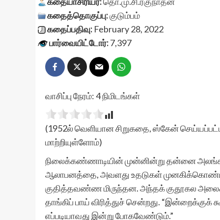
கதையாசிரியர்:
தொ.மு.சி.ரகுநாதன்
கதைத்தொகுப்பு:
குடும்பம்
கதைப்பதிவு:
February 28, 2022
பார்வையிட்டோர்:
7,397
வாசிப்பு நேரம்:
4
நிமிடங்கள்
(1952ல் வெளியான சிறுகதை, ஸ்கேன் செய்யப்பட்ட
மாற்றியுள்ளோம்)
நிலைக்கண்ணாடியின் முன்னின்று தன்னை அலங்கரி
ஆலாபனத்தை, அவளது உதடுகள் முனகிக்கொண்டிர
குதித்தவண்ண மிருந்தன. அந்தக் குதூகல அலை
தாங்கிப் பாய் விரித்துச் சென்றது. “இன்றைக்குக் க
எப்படியாவது இன்று போகவேண்டும்.”