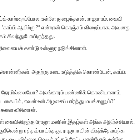
க் காற்றைப்போல, உள்ளே நுழைந்தான், ராஜாராம். கையி
மதிப்புக்குரியவருக்கு,
டு ‘காப்பி ஆயிற்று?” என்றான் கொஞ்சம் விறைப்பாக. அவனது
உங்கள் உயர்ந்த ஒப்பற்ற
ம் சிவந்துபோயிருந்தது.
பணியினை மனதார
நிலையைக் கண்டு உள்ளூர நடுங்கினாள்.
போற்றுகின்றேன். இதயம்
 சொன்னீர்கள். அதற்கு உடை உடுத்திக் கொண்டேன், காப்பி
நிறைந்து
வாழ்த்துகின்றேன். எனது
்க நேரமில்லையோ? அலங்காரம் பண்ணிக் கொண்டாளாம்,
சிறுகதையை
 கையில், எவன் உன் அழகைப் பார்த்து மயங்கணும்?”
ைகளை வீசினான்.
பதிவேற்றியமைக்கு மிக்க
வள் கையிலிருந்த ரோஜா மலரின் இதழ்கள் அங்க அதிர்ச்சியால்,
மிக்க நன்றிகள். அமுதசுரபி
ுபீலென்று ரத்தம் பாய்ந்தது. ராஜாராயின் விஷ்ந்தோய்ந்த
–
 முடியவில்லை. வெடிச் சப்தம் கேட்ட மான்போல், உள்ளே