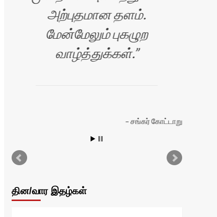
அற்புதமான தளம்.
கொள
மேன்மேலும் புகழுற
தொ
வாழ்த்துக்கள்.
சங்கர் கோட்டாறு
பட
தின/வார இதழ்கள்