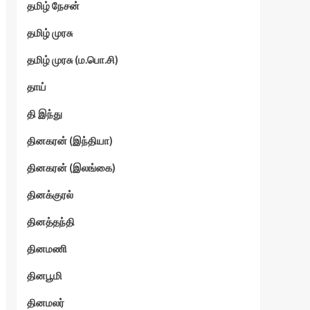
தமிழ் நேசன்
தமிழ் முரசு
தமிழ் முரசு (ம.பொ.சி)
தாய்
தி இந்து
தினகரன் (இந்தியா)
தினகரன் (இலங்கை)
தினக்குரல்
தினத்தந்தி
தினமணி
தினபூமி
தினமலர்