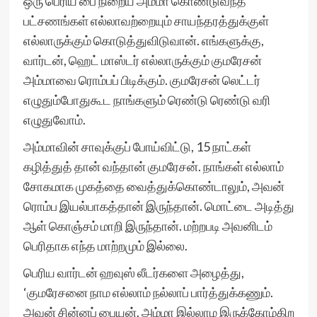
ஒரு பெரிய பை நிறைய அம்மா கொண்டுவந்த
பட்சணங்கள் எல்லாவற்றையும் சாயந்தரத்துக்குள்
எல்லாருக்கும் கொடுத்துவிடுவான். எங்களுக்கு,
வார்டன், ஹெட் மாஸ்டர் எல்லாருக்கும் குமரேசன்
அம்மாவை ரொம்பப் பிடிக்கும். குமரேசன் லெட்டர்
எழுதும்போதுகூட நாங்களும் ரெண்டு ரெண்டு வரி
எழுதுவோம்.
அம்மாவின் சாவுக்குப் போய்விட்டு, 15 நாட்கள்
கழித்துத் தான் வந்தான் குமரேசன். நாங்கள் எல்லாம்
சோகமாக முகத்தை வைத்துக்கொண்டாலும், அவன்
ரொம்ப இயல்பாகத்தான் இருந்தான். மொட்டை அடித்து
ஆள் கொஞ்சம் மாறி இருந்தான். மற்றபடி அவனிடம்
பெரிதாக எந்த மாற்றமும் இல்லை.
பெரிய வார்டன் ஹவுஸ் லீடர்களை அழைத்து,
‘குமரேசனை நாம எல்லாம் நல்லாப் பார்த்துக்கணும்.
அவன் சின்னப் பையன். அம்மா இல்லாம இருக்கோம்கிற