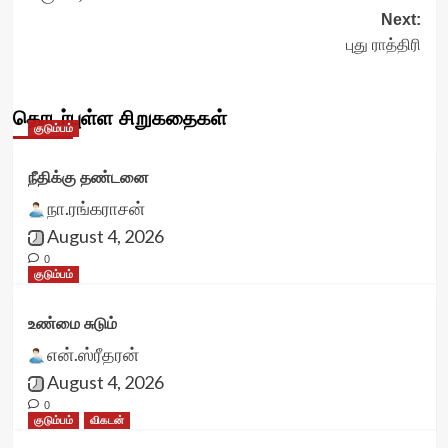
navigation
Next:
புது ராத்திரி
தொடர்புள்ள சிறுகதைகள்
குடும்பம்
நீதிக்கு தண்டனை
நா.ரங்கராசன்
August 4, 2026
0
குடும்பம்
உண்மை சுடும்
என்.ஸ்ரீதரன்
August 4, 2026
0
குடும்பம்
விகடன்