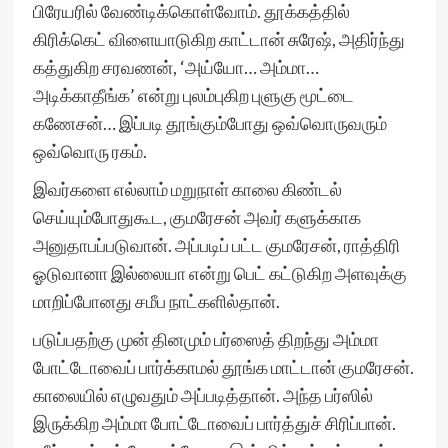
பிரேயரில் வேண்டிக்கொள்வோம். தூக்கத்தில்
கிரிக்கெட் விளையாடுகிற காட்டான் சுரேஷ், அதிர்ந்து
கத்துகிற சரவணன், ‘அய்யோ… அம்மா…
அடிக்காதீங்க’ என்று புலம்புகிற புளுகு மூட்டை
கணேசன்… இப்படி தூங்கும்போது ஒவ்வொருவரும்
ஒவ்வொரு ரகம்.
இவர்களை எல்லாம் மறுநாள் காலை கிண்டல்
செய்யும்போதுகூட, குமரேசன் அவர் களுக்காக
அனுதாபப்படுவான். அப்படிப் பட்ட குமரேசன், ராத்திரி
ஓடுவானா இல்லையா என்று பெட் கட்டுகிற அளவுக்கு
மாறிப்போனது சமீப நாட்களில்தான்.
படுப்பதற்கு முன் தினமும் பர்ஸைத் திறந்து அம்மா
போட்டோவைப் பார்க்காமல் தூங்க மாட்டான் குமரேசன்.
காலையில் எழுவதும் அப்படித்தான். அந்த பர்ஸில்
இருக்கிற அம்மா போட்டோவைப் பார்த்துச் சிரிப்பான்.