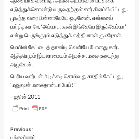
ஆசையாக வரைந்த அவன் அம்மாவின் படத்தை
எடுத்துக்கொண்டு வருவதற்குள் கார் கிளம்பிவிட்டது.
முடிந்த வரை பின்னாலேயே ஓடினேன். என்னைப்
பார்த்தவாறே, ‘அம்மா… நான் இங்கேயே இருக்கேம்மா’
என்று பெருங்குரல் எடுத்துக் கத்தினான் குமரேசன்.
மெயின் கேட்டைத் தாண்டி வெளியே போனது கார்.
ஆத்திரமும் இயலாமையும் அழுத்த, மனசு உடைந்து
அழுதேன்.
பெரிய வார்டன் அடிக்கடி சொல்வது காதில் கேட்டது,
‘மனுஷன் மனசுதான்டா பேய்!’
– ஜூன் 2011
Post
Previous:
பஞ்சவர்ணம்