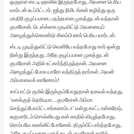
ஒருநாள் ஸ்டடி ஹாலில் இருந்தபோது, அவனை பெரிய
வார்டன் கூப்பிட்டார். ஐந்து நிமிடங்கள் கழித்து ஒரு
மாதிரி குழப்பமான, பதற்றமான முகத்துடன் வந்தான்
குமரேசன். டெஸ்க்கை மூடிவிட்டு அவனையும்
அழைத்துக்கொண்டு கிளம்பி னார் பெரிய வார்டன்.
ஸ்டடி முடித்துவிட்டு வெளியே வந்தபோது கார் ஒன்று
நின்று இருந்தது. அதே குழப்பமான முகத்துடன்
குமரேசன் அதில் உட்கார்ந்திருந்தான். அவனை
அழைத்துப் போக யாரோ வந்திருந் தார்கள். அவன்
அம்மாவைக் காணோம்!
சாப்பாட்டு ரூமில் இருக்கும்போதுதான் தகவல் வந்தது.
‘உனக்குத் தெரியுமா… குமரேசன் அம்மா
செத்துப்போயிட்டாங்களாம்டா’ என்று காட்டான்சுரேஷ்,
சுகுமாரிடம் சொல்லியது என் காதில் விழுந்தபோது,
ரொம்பவே கலங்கிப் போனேன். திரும்பிப் பார்த்தபோது,
அதே குழப்பமான முகத்துடன் குமரேசன் காரில்