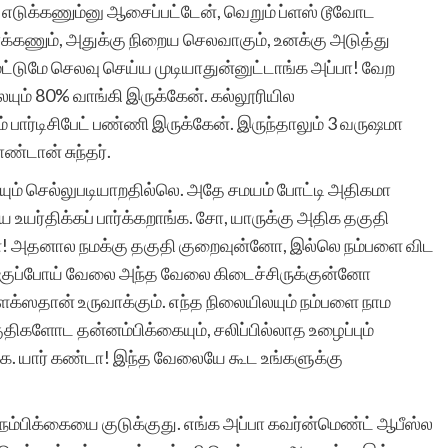
ூப் எடுக்கணும்னு ஆசைப்பட்டேன், வெறும் ப்ளஸ் டூவோட
ர்க்கணும், அதுக்கு நிறைய செலவாகும், உனக்கு அடுத்து
்டுமே செலவு செய்ய முடியாதுன்னுட்டாங்க அப்பா! வேற
சிறுகதை என்னும்
ுலயும் 80% வாங்கி இருக்கேன். கல்லூரியில
அற்புதமான கலை
ும் பார்டிசிபேட் பண்ணி இருக்கேன். இருந்தாலும் 3 வருஷமா
்டான் சுந்தர்.
வடிவத்திற்கு உயிர்
ுலயும் செல்லுபடியாறதில்லெ. அதே சமயம் போட்டி அதிகமா
கொடுத்து அறிவியல்,
ர்திக்கப் பார்க்கறாங்க. சோ, யாருக்கு அதிக தகுதி
குடும்பம், க்ரைம் என்று
! அதனால நமக்கு தகுதி குறைவுன்னோ, இல்லெ நம்பளை விட
பலதரப்பட்ட
்குப்போய் வேலை அந்த வேலை கிடைச்சிருக்குன்னோ
்ஸதான் உருவாக்கும். எந்த நிலையிலயும் நம்பளை நாம
கதைகளை எழுதவும்
ிகளோட தன்னம்பிக்கையும், சலிப்பில்லாத உழைப்பும்
படிக்கவும் ஊக்குவித்து
தீங்க. யார் கண்டா! இந்த வேலையே கூட உங்களுக்கு
வரும் சிறுகதைகள்.காம்
 நம்பிக்கையை குடுக்குது. எங்க அப்பா கவர்ன்மெண்ட் ஆபீஸ்ல
தளத்தின் செயல்பாடு