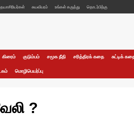
யாசிரியர்கள்
சுயவிபரம்
உங்கள் கருத்து
தொடர்பிற்கு
கிரைம்
குடும்பம்
சமூக நீதி
சரித்திரக் கதை
சுட்டிக் க
டகம்
மொழிபெயர்ப்பு
வேலி ?