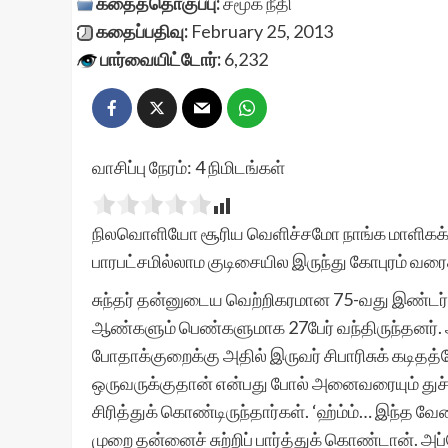
கதைத்தொகுப்பு:
சமூக நீதி
கதைப்பதிவு:
February 25, 2013
பார்வையிட்டோர்:
6,232
வாசிப்பு நேரம்:
4
நிமிடங்கள்
நிலவொளியோ சூரிய வெளிச்சமோ நாங்க மாளிகக்க
பாரபட்சமில்லாம குடிசையில இருந்து கோபுரம் வரைக்
சுந்தர் தன்னுடைய வெற்றிகரமான 75-வது இண்டர்வ்
ஆண்களும் பெண்களுமாக 27பேர் வந்திருந்தனர். அ
போதாக்குறைக்கு அதில் இருவர் சிபாரிசுக் கடித
ஒருவருக்குதான் என்பது போல் அனைவரையும் துச்ச
சிரித்துக் கொண்டிருந்தார்கள். ‘ஹ்ம்ம்… இந்த வேல
முறை தன்னைச் சுற்றிப் பார்த்துக் கொண்டான