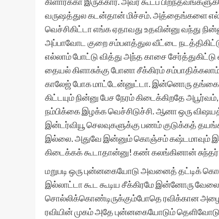
கிளார்க்கா இருக்கார். அவர் கூடப் பிறந்தவங்
வருஷத்துல கடன்தான் மிச்சம். அத்தைங்களை எல்ல
வெச்சிகிட்டா எங்க ஏதாவது உதவின்னு வந்து நின்
அப்பாவோட குறை சம்பளத்துல வீட்டை நடத்திகிட்
எல்லாம் போட்டு வித்து அந்த காசை சேர்த்துகிட்டு
தையல் கிளாசுக்கு போனா சீக்கிரம் சம்பாதிக்கலாம்
காலேஜ் போக மாட்டேன்னுட்டா. இன்னொரு தங்கை இ
கிட்டயும் நின்னு பேச நேரம் கிடைக்கிறதே அபூர்வ
நம்பிக்கை இழக்க வெச்சிடுச்சி. ஆனா ஒரு விஷ
இன்டர்வியூ செலவுகளுக்கு பணம் குடுக்கத் த
இல்லை. அதுவே இன்னும் கொஞ்சம் கஷ்டமாவும் இரு
கிடைக்கக் கூடாதான்னு! கண் கலங்கினான் சுந்தர்
மறுபடி ஒரு புன்னகையோடு அவனைத் தட்டிக் கொடு
இல்லாட்டா கூட கூடிய சீக்கிரமே இன்னோரு வேலை
சொல்லிக்கொண்டிருக்கும்போதெ ரவிக்கான அழைப்ப
ரவியின் முகம் அதே புன்னகையோடும் தெளிவோடும் 