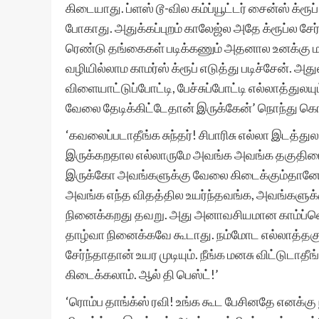
கிடையாது. ப்ளஸ் டூ-வில கம்ப்யூட்டர் சைன்ஸ் க்ர
போகாது. அதுக்கப்புறம் காலேஜ்ல அதே க்ரூப்ல சே
ரெண்டு தங்கைகள் படிக்கணும் அதனால உனக்கு மட
வழியில்லாம காமர்ஸ் க்ரூப் எடுத்து படிச்சேன். அத
விளையாட்டுப்போட்டி, பேச்சுப்போட்டி எல்லாத்துலய
வேலை தேடிக்கிட்டேதான் இருக்கேன்’ நொந்து கொண
‘கவலைப்படாதீங்க சுந்தர்! சிபாரிசு எல்லா இடத்த
இருக்கறதால எல்லாருமே அவங்க அவங்க தகுதியை உய
இருக்கோ அவங்களுக்கு வேலை கிடைக்கும்தானே
அவங்க எந்த விதத்தில உயர்ந்தவங்க, அவங்களுக
நினைக்கறது தவறு. அது அனாவசியமான காம்ப்ளெக
தாழ்வா நினைக்கவே கூடாது. நம்மோட எல்லாத்தகுத
சேர்ந்தாதான் உயர முடியும். நீங்க மனசு விட்டுடா
கிடைக்கலாம். ஆல் தி பெஸ்ட்!’
‘ரொம்ப தாங்க்ஸ் ரவி! உங்க கூட பேசினதே எனக்கு