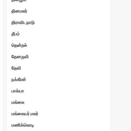
தினமலர்
திராவிடநாடு
தீபம்
தென்றல்
தேனருவி
தேவி
நக்கீரன்
பாக்யா
மங்கை
மங்கையர் மலர்
மணிக்கொடி