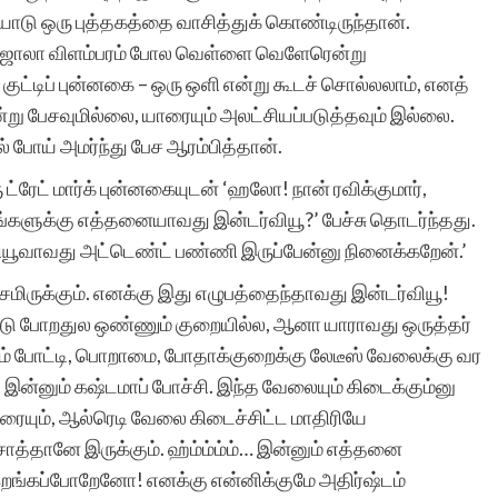
தியோடு ஒரு புத்தகத்தை வாசித்துக் கொண்டிருந்தான்.
, உஜாலா விளம்பரம் போல வெள்ளை வெளேரென்று
 குட்டிப் புன்னகை – ஒரு ஒளி என்று கூடச் சொல்லலாம், எனத்
று பேசவுமில்லை, யாரையும் அலட்சியப்படுத்தவும் இல்லை.
் போய் அமர்ந்து பேச ஆரம்பித்தான்.
ு ட்ரேட் மார்க் புன்னகையுடன் ‘ஹலோ! நான் ரவிக்குமார்,
 உங்களுக்கு எத்தனையாவது இன்டர்வியூ?’ பேச்சு தொடர்ந்தது.
்வியூவாவது அட்டெண்ட் பண்ணி இருப்பேன்னு நினைக்கறேன்.’
ிச்சமிருக்கும். எனக்கு இது எழுபத்தைந்தாவது இன்டர்வியூ!
ட்டு போறதுல ஒண்ணும் குறையில்ல, ஆனா யாராவது ஒருத்தர்
ும் போட்டி, பொறாமை, போதாக்குறைக்கு லேடீஸ் வேலைக்கு வர
இன்னும் கஷ்டமாப் போச்சி. இந்த வேலையும் கிடைக்கும்னு
ரையும், ஆல்ரெடி வேலை கிடைச்சிட்ட மாதிரியே
ாத்தானே இருக்கும். ஹ்ம்ம்ம்ம்… இன்னும் எத்தனை
இறங்கப்போறேனோ! எனக்கு என்னிக்குமே அதிர்ஷ்டம்