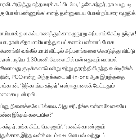
வி. அடுத்து சுந்தரைக் கூப்பிடவே, ‘ஓகே சுந்தர், நாம மறுபடி
க்கு போன் பண்ணுங்க’ எனத் தன்னுடைய போன் நம்பரை எழுதிக்
ீல் மாமியாத்துல கல்யாணத்துக்காக ஐநூறு அப்பளம் கேட்டிருந்தா!
ுப்பா, நான் சீதா மாமியாத்துல பட்சணம் பண்ணப் போக
ணங்கி வக்கீல் மாமி வீட்டில் அப்பளங்களை கொடுத்து விட்டு
ந்தான். மதிய 1.30 மணி வேளையில் பஸ் எதுவும் வராமல்
ஜூஸாவது குடிக்கலாமென்று சற்று தூரத்திலிருந்த கூல்டிரிங்க்
ஷின், PCO என்று அந்தக்கடை all-in-one ஆக இருந்ததை
்தான். ‘இந்தாங்க சுந்தர்’ என்ற குரலைக் கேட்டதும்
புன்னகையுடன் ரவி!
ப்போம்னு நினைக்கவேயில்லை. அது சரி, நீங்க என்ன வேலையே
ு என்ன இந்தக் கடையில?’
சுந்தர், உங்க கிட்ட பேசணும்’. ‘எனக்கொண்ணும்
துக்காக இந்த லன்ச் டைம்ல உடனெ பஸ் வந்துடப்