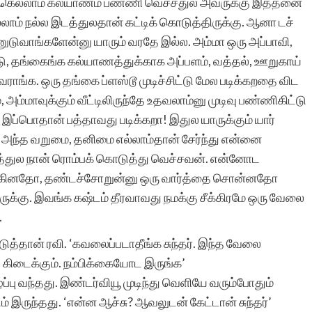
களுக்கெல்லாம் கல்யாணம் பண்ணி வெச்சதுல அவருக்கு இத்தனை
மிகுந்த பாராட்டுக்குரியது.
ாம் நல்ல இடத்துலதான் கட்டிக் கொடுத்திருக்கு. ஆனா டச்
னுடுவாங்களேன்னு யாரும் வரதே இல்ல. அம்மா ஒரு அப்பாவி,
டு, தங்கைங்க கல்யாணத்துக்காக அப்பளம், வத்தல், ஊறுகாய்
 வராங்க. ஒரு தங்கை ப்ளஸ்டூ முடிச்சிட்டு மேல படிக்கறதை விட
, அம்மாவுக்கும் வீட்டிலிருந்தே உதவலாம்னு முடிவு பண்ணிகிட்டு
ப்பொதான் பத்தாவது படிக்கறா! இதுல யாருக்கும் யார்
நஞ்சப்பன் ஈர
ம், அந்த வறுமை, தனிமை எல்லாம்தான் சேர்ந்து என்னை
யத்துல நான் ரொம்பக் கொடுத்து வெச்சவன். என்னோட
யங்கினதோ, தண்டச்சோறுன்னு ஒரு வார்த்தை சொன்னதோ
க்கு. இவங்க கஷ்டம் தீரவாவது நமக்கு சீக்கிரமே ஒரு வேலை
.
த்தான் ரவி. ‘கவலைப்படாதீங்க சுந்தர். இந்த வேலை
 கிடைக்கும். நம்பிக்கையோட இருங்க’
ு வந்தது. இண்டர்வியூ முடிந்து வெளியே வரும்போதும்
இருந்தது. ‘என்ன ஆச்சு? ஆவலுடன் கேட்டான் சுந்தர்’