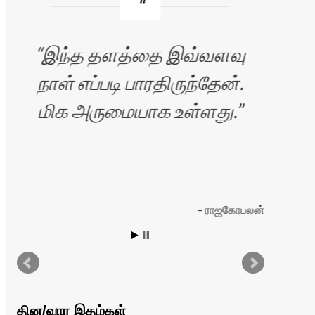
இந்த தளத்தை இவ்வளவு
நாள் எப்படி பாரதிருந்தேன்.
மிக அருமையாக உள்ளது.
தள
ராஜகோபலன்
இயங
இருக
தின/வார இதழ்கள்