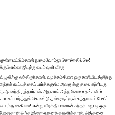
ுள்ள மட்டும்தான் நுழைவோம்னு சொல்றதில்லெ!
கும் எல்லா இடத்துலயும் ஒளி வீசுது.
யூவிற்கு வந்திருந்தான். வழக்கம் போல ஒரு காலியிடத்திற்கு
ந்தக் கூட்டத்தைப் பார்த்ததுமே அவனுக்கு தலை சுற்றியது.
த்தோடு வந்திருந்தார்கள். அதனால் அந்த வேலை தங்களில்
மாகப் பார்த்துக் கொண்டு தங்களுக்குள் சத்தமாகப் பேசிச்
ையும் நமக்கில்ல!’என்று விரக்தியானான் சுந்தர். மறுபடி ஒரு
். அப்போதுதான் அந்த இளைஞனைக் கவனித்தான். அத்தனை