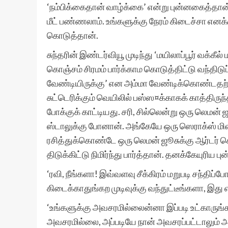
‘நம்பிக்கைதான் வாழ்க்கை’ என்று புன்னகைத்தான் ர
மீட் பண்ணலாம். உங்களுக்கு நேரம் கிடைச்சா என
கொடுத்தான்.
சுந்தரின் இண்டர்வியூ முடிந்து ‘மயிலாப்பூர் வக்க
கொஞ்சம் சிரமம் பார்க்காம கொடுத்திட்டு வந்திட
வேண்டியிருக்கு’ என அம்மா வேண்டிக்கொண்டதற்கி
சுட்டெரிக்கும் வெயிலில் பஸ்ஸ¤க்காகக் காத்திரு
போக்குக் காட்டியது. சரி, சில்லென்று ஒரு லெமன் 
ஸ்டாலுக்கு போனான். அங்கேயே ஒரு ஸெராக்ஸ் மி
ரசித்துக்கொண்டே ஒரு லெமன் ஜூசுக்கு ஆர்டர் செய
திடுக்கிட்டு நிமிர்ந்து பார்த்தான். தனக்கேயுரிய 
‘ரவி, நீங்களா! இவ்வளவு சீக்கிரம் மறுபடி சந்தி
கிடைக்காதுங்கற முடிவுக்கு வந்துட்டீங்களா, இத
‘உங்களுக்கு அவசரமில்லைன்னா இப்படி உட்காருங்க 
அவசரமில்லை, அப்படியே நான் அவசரப்பட்டாலும் அ