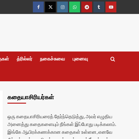
Facebook
Twitter
Instagram
Whatsapp
Telegram
Tumblr
YouTube
தைகள்
த்ரில்லர்
நகைச்சுவை
புனைவு
கதையாசிரியர்கள்
ஒரு கதையாசிரியரைத் தேர்ந்தெடுத்து, அவர் எழுதிய
அனைத்து கதைகளையும் நீங்கள் இப்போது படிக்கலாம்.
இங்கே ஆயிரக்கணக்கான கதைகள் உள்ளன, எனவே