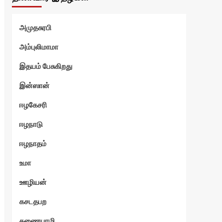
அமுதசுரபி
அம்புலிமாமா
இதயம் பேசுகிறது
ோடு
இன்ஸான்
ஈழகேசரி
ஈழநாடு
ஈழநாதம்
உமா
ஊழியன்
கசடதபற
கணையாழி