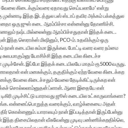
் வேலை கிடைக்கும்வரை ஏதாவது செய்யலாமே’ என்று
ுன்னாடி இந்த இடத்துல பஸ் ஸ்டாப் தவிர அக்கம் பக்கத்துல
்னதா ஒரு ஜுஸ் கடை ஆரம்பிச்சா என்னன்னு தோணிச்சி.
ாலும் நஷ்டமில்லைன்னு ஆரம்பிச்சதுதான் இந்தக் கடை.
ன் இந்த ஸெராக்ஸ் மிஷினும், PCO-ம். உதவிக்கும் ஒரு
நான் கடையில சும்மா இருக்கல. போட்டி வளர வளர நம்மை
ு சுலபமாகும்னு யோசிச்சி இந்த கடையில கிடைச்ச
ோமா முடிச்சேன். இப்போ இந்தக் கடையிலயே மாதம் ரூ5000 வருது.
தான் என் மனசுக்கும், தகுதிக்கும் ஏற்ற வேலை கிடைக்கற
னக்கு வேலை கிடைச்சதும் வேலை தேடிக்கிட்டிருக்கற என்
ுக்கச் சொல்லலாம்னுதன் ப்ளான். ஆனா இதையே என்
டிகிரி முடிச்சிட்டு யாராவது ஜூஸ் கடையில உட்காருவாங்களா?
ங்க. என்னைப்பொறுத்த வரைக்கும், வாழ்க்கையை அதன்
ர் கொள்ளணும். யாராலயும் நான் இப்படித்தான் இருப்பேன்னு
ான் இந்த திசையிலதான் வீசுவேன்னு முடிவு பண்ணிக்கறதில்லெ,
வெளிச்சமோ நாங்க மாளிகக்குள்ள மட்டும்தான் நுழைவோம்னு