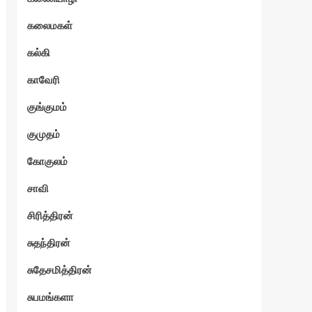
கலைமகள்
கல்கி
காவேரி
குங்குமம்
குமுதம்
கோகுலம்
சாவி
சிரித்திரன்
சுதந்திரன்
சுதேசமித்திரன்
சுபமங்களா