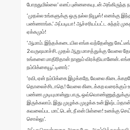
போறதுமில்லை’ எனப் புன்னகையுடன் அங்கிருந்த நாற்
‘முதல்ல உங்களுக்கு ஒரு நல்ல நியூஸ்! எனக்கு இ
பண்ணாங்க.’ அப்படியா! ஆச்சரியப்பட்ட சுந்தர் 
ஏக்கமும்!
‘ஆமாம். இந்தக்கடையில எங்க வந்தேன்னு கேட்டீங
2 வருஷமாச்சி. முதல் ஆறு மாசத்துக்கு வேலை 
உங்களை மாதிரிதான் நானும் விரக்தியானேன். எங்
நம்பிக்கையூட்டினார்.’
‘ரவி, ஏன் நம்பிக்கை இழக்கறே, வேலை கிடைக்கற
தொலைச்சிடாதெ! வேலை கிடைக்கற வரைக்கும் உன
பண்ண முடியுமான்னு பாரு, ஒவ்வொண்ணுத்துக்கும
இருக்கலாம். இது முழுக்க முழுக்க உன் இஷ்டம்த
கவலைப்பட மாட்டென், நீ என் பிள்ளை! உனக்கு செய
சொல்லு’.
அப்பா சொன்னதை அசை போட ஆரம்பித்தான் ரவி. ‘