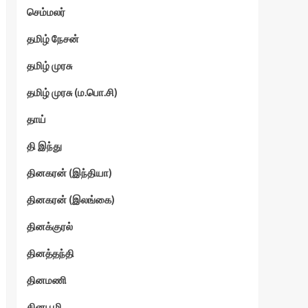
செம்மலர்
தமிழ் நேசன்
தமிழ் முரசு
தமிழ் முரசு (ம.பொ.சி)
தாய்
தி இந்து
தினகரன் (இந்தியா)
தினகரன் (இலங்கை)
தினக்குரல்
தினத்தந்தி
தினமணி
தினபூமி