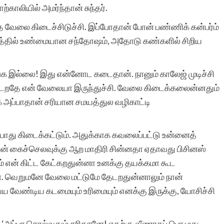
காலியில் அமர்ந்தான் சுந்தர்.
ந்த வேலை கிடைச்சிடுச்சி. இப்போதான் போன் பண்ணிக் கன்பர்ம்
முகத்தில் உண்மையான சந்தோஷம், அதோடு கண்களில் சிறிய
்க இல்லை! இது என்னோட கடைதான். நானும் காலேஜ் முடிச்சி
தேடறதே என் வேலையா இருந்துச்சி. வேலை கிடைக்கலைன்னதும்
க அப்பாதான் சரியான சமயத்துல வழிகாட்டி
போது கிடைக்கட்டும். அதுக்காக கவலைப்பட்டு உன்னைத்
் கைச்செலவுக்கு ஆற மாதிரி சின்னதா ஏதாவது பிசினஸ்
் என் கிட்ட கேட்கறதுன்னா உனக்கு தயக்கமா கூட
ான். வெறுமனே வேலை மட்டுமே தேடறதுன்னாலும் நான்
்ய வேண்டிய கடமையும் உரிமையும் எனக்கு இருக்கு, யோசிச்சி
அப்பா சொல்வதும் சரிதானே! எதற்கு வீணாகப் பொழுது