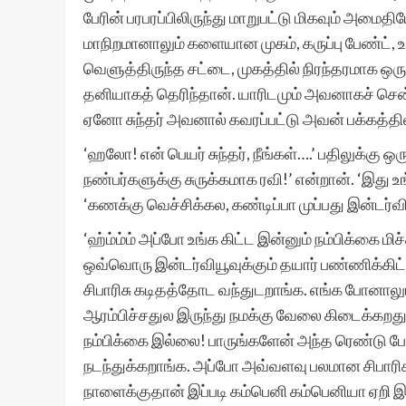
பேரின் பரபரப்பிலிருந்து மாறுபட்டு மிகவும் அமை
மாநிறமானாலும் களையான முகம், கருப்பு பேண்ட்
வெளுத்திருந்த சட்டை, முகத்தில் நிரந்தரமாக ஒரு
தனியாகத் தெரிந்தான். யாரிடமும் அவனாகச் சென்
ஏனோ சுந்தர் அவனால் கவரப்பட்டு அவன் பக்கத்தில
‘ஹலோ! என் பெயர் சுந்தர், நீங்கள்….’ பதிலுக்கு ஒர
நண்பர்களுக்கு சுருக்கமாக ரவி!’ என்றான். ‘இது
‘கணக்கு வெச்சிக்கல, கண்டிப்பா முப்பது இன்டர
‘ஹ்ம்ம்ம் அப்போ உங்க கிட்ட இன்னும் நம்பிக்கை ம
ஒவ்வொரு இன்டர்வியூவுக்கும் தயார் பண்ணிக்கி
சிபாரிசு கடிதத்தோட வந்துடறாங்க. எங்க போனால
ஆரம்பிச்சதுல இருந்து நமக்கு வேலை கிடைக்கறது 
நம்பிக்கை இல்லை! பாருங்களேன் அந்த ரெண்டு பே
நடந்துக்கறாங்க. அப்போ அவ்வளவு பலமான சிபாரிச
நாளைக்குதான் இப்படி கம்பெனி கம்பெனியா ஏறி 