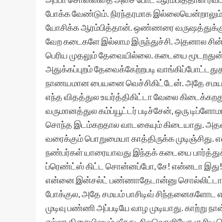
போக்க வேண்டும். நிரந்தரமாக இல்லையென்றாலும
யோசிக்க ஆரம்பித்தான். ஒண்ணரை வருஷத்துக்கு ம
வேற கடைகளே இல்லாம இருந்துச்சி. அதனால சின
பெரிய முதலும் தேவையில்லை. கடையை மூடறதுன்ன
அதுக்கப்புறம் தேவைக்கேற்றபடி வாங்கிப்போட்டதுத
நாணயமான பையனை வெச்சிகிட்டேன். அதே சமயம் 
எந்த விதத்துல உயர்த்திகிட்டா வேலை கிடைக்கறத
வருமானத்துல கம்ப்யூட்டர் படிச்சேன், ஒரு டிப்ள
சொந்த இடம்கறதால வாடகையும் கிடையாது. அதனால
வரைக்கும் பொறுமையா காத்திருக்க முடிஞ்சிது. எ
நண்பர்கள் யாரையாவது இந்தக் கடையை பார்த்த
ப்ரெண்ட்ஸ் கிட்ட சொன்னப்போ, சே! என்னடா இது! 
என்னை இன்சல்ட் பண்ணாதேடான்னு சொல்லிட்டா
போக்குல, அதே சமயம் பாசிடிவ் சிந்தனைகளோட எதி
முடிவு பண்ணி அப்படியே வாழ முடியாது. காற்று ந
எல்லா திசையிலயும் வீசுது. நிலவொளியோ சூரிய 