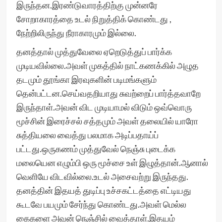
இருந்தன.இரண்டுவாரத்திற்கு முன்னரே
சோறாகாரத்தை உடல் நிறுத்திக் கொண்டது ,
நேற்றிலிருந்து நீராகாரமும் இல்லை.
தனத்தால் முத்துவேலை ஏறெடுத்துப் பார்க்க
முடியவில்லை.அவள் முகத்தில் நாட்கணக்கில் அழுத‌
தடமும் தூங்கா இரவுகளின் படிமங்களும்
தென்பட்டன.செய்வதறியாது சுவற்றைப் பார்த்தவாறே
இருந்தாள்.அவன் விட முடியாமல் விடும் ஒவ்வொரு
மூச்சின் இரைச்சல் சத்தமும் அவள் தலையில் யாரோ
சுத்தியலை வைத்து பலமாக அடிப்பதாய்ப்
பட்டது.ஒருகணம் முத்துவேல்‌ நெஞ்சு புடைக்க‌
மலையென‌ எழும்பி ஒரு மூச்சை உள் இழுத்தான்‌.ஆனால்
வெளியே விடவில்லை.உடல் அசைவற்று இருந்தது.
தனத்தின் இதயத் துடிப்பு உச்சகட்டத்தை எட்டியது
கூடவே பயமும் சேர்ந்து கொண்டது.அவள் மெல்ல
கைகளை அவன் நெஞ்சில் வைத்தாள்.இதயம்