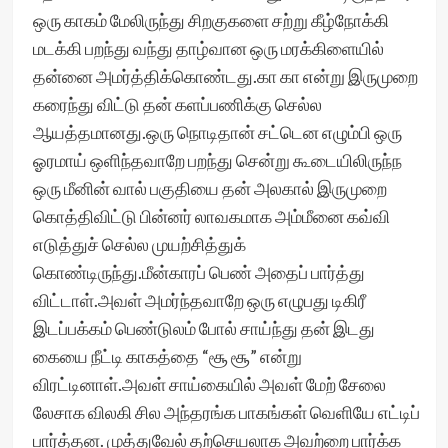
ஒரு காகம் மேலிருந்து சிறகுகளை சற்று கீழ்நோக்கி
மடக்கி பறந்து வந்து தாழ்வான ஒரு மரக்கிளையில்
தன்னை அமர்த்திக்கொண்டது.கா கா என்று இருமுறை
கரைந்து விட்டு தன் களப்பணிக்கு செல்ல
ஆயத்தமானது.ஒரு நொடிதான் சட்டென எழும்பி ஒரு
ஓரமாய் ஒளிந்தவாறே பறந்து சென்று கூடையிலிருந்ந
ஒரு மீனின் வால் பகுதியை தன் அலகால் இருமுறை
கொத்திவிட்டு பின்னர் லாவகமாக அம்மீனை கவ்வி
எடுத்துச் செல்ல முயற்சித்துக்
கொண்டிருந்து.மீன்காரப் பெண் அதைப் பார்த்து
விட்டாள்.அவள் அமர்ந்தவாறே ‌ஒரு எழுபது டிகிரீ
இடப்பக்கம் பெண்டுலம் போல் சாய்ந்து தன் இடது
கையை நீட்டி காகத்தை “சூ சூ” என்று
விரட்டினாள்.அவள் சாய்கையில் அவள் மேற் சேலை
லேசாக விலகி சில அந்தரங்க பாகங்கள் ‌வெளியே எட்டிப்
பார்த்தன. முத்துவேல் தற்செயலாக அவற்றை பார்க்க