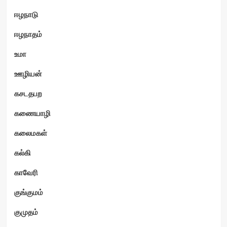
ஈழநாடு
ஈழநாதம்
உமா
ஊழியன்
கசடதபற
கணையாழி
கலைமகள்
கல்கி
காவேரி
குங்குமம்
குமுதம்