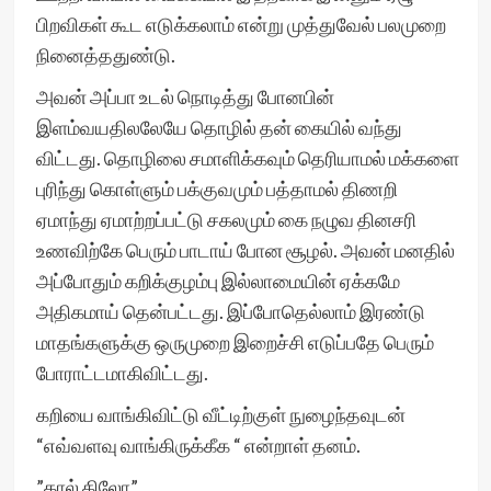
பிறவிகள் கூட எடுக்கலாம் என்று முத்துவேல் பலமுறை‌
நினைத்ததுண்டு.
அவன்‌ அப்பா உடல் நொடித்து போனபின்
இளம்வயதிலலேயே தொழில் தன் கையில் வந்து
விட்டது. தொழிலை சமாளிக்கவும் தெரியாமல் மக்களை
புரிந்து கொள்ளும் பக்குவமும் பத்தாமல் திணறி
ஏமாந்து ஏமாற்றப்பட்டு சகலமும் கை நழுவ தினசரி
உணவிற்கே பெரும் பாடாய் போன சூழல். அவன் மனதில்
அப்போதும் கறிக்குழம்பு இல்லாமையின் ஏக்கமே
அதிகமாய்‌ தென்பட்டது. இப்போதெல்லாம் இரண்டு
மாதங்களுக்கு ஒருமுறை இறைச்சி எடுப்பதே பெரும்
போராட்டமாகிவிட்டது.
கறியை வாங்கிவிட்டு வீட்டிற்குள் நுழைந்தவுடன்
“எவ்வளவு வாங்கிருக்கீக “ என்றாள் தனம்.
”கால் கிலோ”