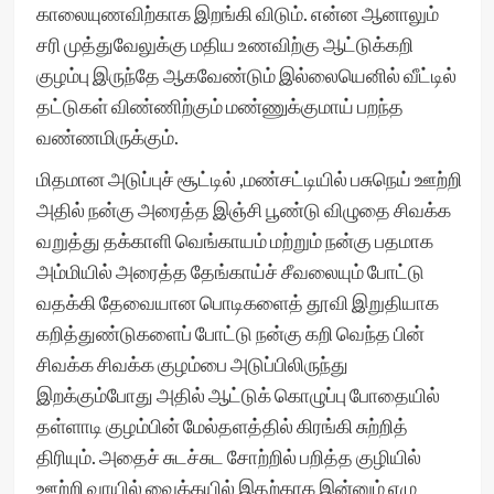
காலையுணவிற்காக இறங்கி விடும். என்ன ஆனாலும்
சரி முத்துவேலுக்கு மதிய உணவிற்கு ஆட்டுக்கறி
குழம்பு இருந்தே ஆகவேண்டும் இல்லையெனில் வீட்டில்
தட்டுகள் விண்ணிற்கும் மண்ணுக்குமாய் பறந்த
வண்ணமிருக்கும்.
மிதமான அடுப்புச் சூட்டில் ,மண்சட்டியில் பசுநெய் ஊற்றி
அதில் நன்கு அரைத்த இஞ்சி பூண்டு விழுதை சிவக்க
வறுத்து தக்காளி வெங்காயம் மற்றும் நன்கு பதமாக
அம்மியில் அரைத்த தேங்காய்ச் சீவலையும்‌ போட்டு
வதக்கி தேவையான பொடிகளைத் தூவி இறுதியாக‌
கறித்துண்டுகளைப் போட்டு நன்கு கறி வெந்த பின்
சிவக்க சிவக்க குழம்பை அடுப்பிலிருந்து
இறக்கும்போது அதில் ஆட்டுக் கொழுப்பு போதையில்
தள்ளாடி குழம்பின்‌ மேல்தளத்தில் கிரங்கி சுற்றித்
திரியும். அதைச் சுடச்சுட சோற்றில் பறித்த குழியில்
ஊற்றி வாயில் வைக்கயில் இதற்காக இன்னும் ஏழு