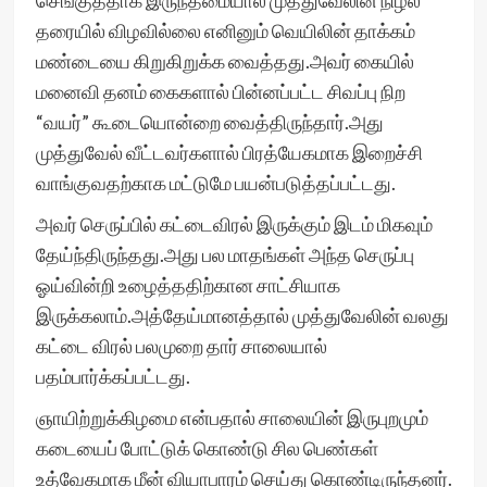
செங்குத்தாக இருந்தமையால் முத்துவேலின் நிழல்
தரையில் விழவில்லை எனினும் வெயிலின் தாக்கம்
மண்டையை கிறுகிறுக்க வைத்தது.அவர் கையில்
மனைவி தனம் கைகளால் பின்னப்பட்ட சிவப்பு நிற
“வயர்” கூடையொன்றை வைத்திருந்தார்.அது
முத்துவேல்‌ வீட்டவர்களால் பிரத்யேகமாக இறைச்சி
வாங்குவதற்காக மட்டுமே பயன்படுத்தப்பட்டது.
அவர் செருப்பில் கட்டைவிரல் இருக்கும் இடம் மிகவும்
தேய்ந்திருந்தது.அது பல மாதங்கள் அந்த செருப்பு
ஓய்வின்றி உழைத்ததிற்கான சாட்சியாக
இருக்கலாம்.அத்தேய்மானத்தால் முத்துவேலின் வலது
கட்டை விரல் பலமுறை தார் சாலையால்
பதம்பார்க்கப்பட்டது.
ஞாயிற்றுக்கிழமை என்பதால் சாலையின் இருபுறமும்
கடையைப் போட்டுக் கொண்டு சில பெண்கள்
உத்வேகமாக மீன் வியாபாரம் செய்து கொண்டிருந்தனர்.