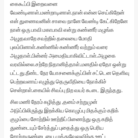
கைகூப்பி இறைவனை
வேண்டினாள்.மண்றாடினாள்.நான் என்ன செய்கிறேன்
என் துணைவனின் சாவை நானே வேண்டி கேட்கிறேனே
நான் ஒரு பாவி மகாபாவி என்று கண்ணீர் மழுங்க
அழுதவாறே சவற்றில் தலையை மோதி
புலம்பினாள்.கண்ணில் கண்ணீர் வற்றும் வரை
அழுதாள்.பின்னர் அமைதியாகிவிட்டாள்.அழுகை
வரவில்லை.சற்றே நிதானித்தாள்.மனதில் ஏதோ ஒன்று
பட்டது.நீண்ட நேர யோசனைக்குப்பின் சட்டென தெளிவு
பெற்றவளாய் எழுந்து தெருவீதியை நோக்கிச்
சென்றாள்.கையில் சிவப்பு நிற வயர் கூடை இருந்தது.
சில மணி நேரம் கழித்து ,தனம் சற்றுமுன்
அடுப்பிலிருந்து இறக்கிய கொழுப்பு மிதக்கும் கறிக்
குழம்பை சோற்றில் ஊற்றிப் பிணைந்து ஒரு கறித்
துண்டையும் சேர்த்துப் புதைத்து ஒரு பெரிய
சோற்றுருண்டையை முத்துவேலுவிற்கு ஊட்ட