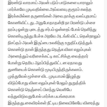
இரண்டு வாரமாய் அவன் படும் பாடுகளை யாராலும்
பார்க்கவே முடிவதில்லை.அவ்வளவு குரூரம் கலந்த
இரக்கமில்லா தருணங்கள் அவை.நாக்கு வலப்புறமாய்
கோணிவிட்டது. அதுபோதாதன்றி நா பிரண்டு பச்சை
நரம்பு ஒன்று புடைத்து சர்பம் ஒன்றைப் போல் நெளிந்து
கொண்டிருந்து.பேச்சு அறவே அடங்கி விட்டதென்றாலும்
நிசப்தம் அவன் இருப்பை உலகிற்கு உறுதிப்படுத்துக்‌
கொண்டு தான் இருந்தது.நெஞ்சு விலா எலும்புகள்
அனைத்தும் வரிசைக்கட்டி காட்சிக்கு வைத்தார்
போன்று தெரிய‌ ஆரம்பித்துவிட்டன ஏதாவது
துணியைக் கொண்டு மூடியிருந்திருக்கலாம்.
முத்துவேல் மூச்சை விட முடியாமல் இழுத்து
விடும்போது விலா எலும்புகள் மேலும் துறுத்திக்
கொண்டு நெஞ்சைப் பிளந்து வெளியே
வந்துவிடுவதுபோல் பார்க்க பயங்கரமாக
இருந்தது.கைவிரல்கள் நீட்டிய நிலையிலேயே விரைத்து