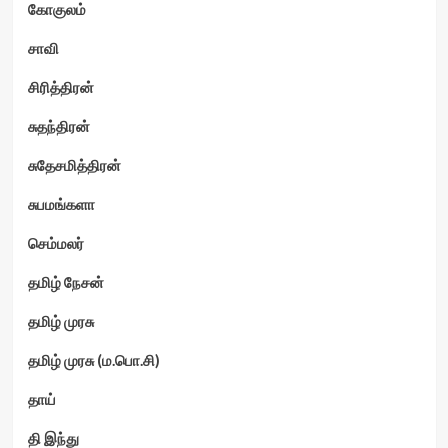
கோகுலம்
சாவி
சிரித்திரன்
சுதந்திரன்
சுதேசமித்திரன்
சுபமங்களா
செம்மலர்
தமிழ் நேசன்
தமிழ் முரசு
தமிழ் முரசு (ம.பொ.சி)
தாய்
தி இந்து