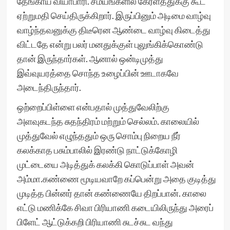
தேங்காய் வியாபாரி. சமயங்களில் கேரளத்துக்கு கூட
ஏற்றுமதி செய்திருக்கிறார். இருப்பினும்‌ அடிமை வாழ்வு
வாழ்ந்தவனுக்கு திடீரென ஆண்டை வாழ்வு கிடைத்து
விட்டதே என்று பலர் மனதுக்குள் புலுங்கிக்கொண்டு
தான் இருந்தார்கள். ஆனால் ஒன்டிமுத்து‌
இவ்வுயரத்தை சொந்த உழைப்பின்‌ ஊடாகவே
அடைந்திருந்தார்.
ஒற்றைப்‌பிள்ளை என்பதால் முத்துவேலிற்கு
அளவுகடந்த சுதந்திரம் மற்றும் செல்லம். காலையில்
முத்துவேல் எழுந்ததும் ஒரு சொம்பு நிறைய நீர்
கலக்காத பசும்பாலில் இரண்டு நாட்டுக்கோழி
முட்டையை அடித்துக் கலக்கி கொடுப்பாள்‌ அவன்‌
அம்மா.கண்ணை மூடியவாறே கப்பென்று அதை குடித்து
முடித்த பின்னர் தான் கண்ணையே திறப்பான். காலை
எட்டு மணிக்கே சிவா பிரியாணி கடையிலிருந்து அரைப்
பிளேட் ஆட்டுக்கறி பிரியாணி சுடச்சுட வந்து