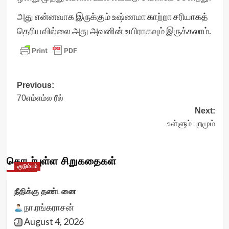
அது என்னவாக இருக்கும் உஷ்ணமா காற்றா சரியாகத்
தெரியவில்லை ‌அது அவனின் உயிராகவும் இருக்கலாம்.
Post
Previous:
70எம்எம்ல ரீல்
navigation
Next:
உள்ளும் புறமும்
தொடர்புள்ள சிறுகதைகள்
குடும்பம்
நீதிக்கு தண்டனை
நா.ரங்கராசன்
August 4, 2026