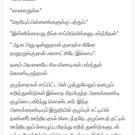
“காணாதுங்க”
“தெரியும்.பிள்ளைங்களுக்கு பத்தும்.”
“இன்னிக்காவது நீங்க சாப்பிடுவிங்கனு பார்த்தேன்”
“ ஆமா‌ அது ஒன்னுதான் குறைச்ச கிலோ
நானூறுங்குறான் மனசாட்சியே இல்லாம”.
தனம் அவனையே சில வினாடிகள் பார்த்துக்
கொண்டிருந்தாள்.
குழந்தைகள் சாப்பிட்ட பின் முத்துவேலும் தனமும்
கறித்துண்டுகள் இல்லாத மீதமிருந்த அரைக்கரண்டி
குழம்பை பகிர்ந்து கொண்டனர். இந்த‌
அரைக்கரண்டியும் இறுதியில் குழம்புச் சட்டியில்
தண்ணீர் ஊற்றியதால் கிடைத்ததே. குழம்பைத் தட்டில்
ஊற்றியதும் கொழுப்பு மிதந்து கறித் துண்டுகளுடன்