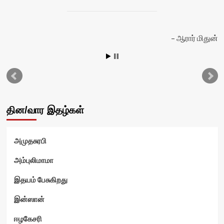
ன்
ஆரார் மிதுன்
தின/வார இதழ்கள்
அமுதசுரபி
அம்புலிமாமா
இதயம் பேசுகிறது
இன்ஸான்
ஈழகேசரி