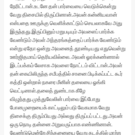
நேரிட்டான்.உடனே தன் பார்வையை வெடுக்கென்று
வேறு திசையில் திருப்பினான்.அவன் கன்னியவான்
என்பதை ஊருக்கு வெளிக்காட்டும் செயலாகவே அது
இருந்தது.இருப்பினும் மறுபடியும் அவளைப் பார்க்க
வேண்டும் அவள்‌ அந்தரங்கத்தைப் பார்க்க வேண்டும்
என்று ஏதோ ஒன்று அவனைத் தூண்டியது எதுவென்று
ஊர்ஜிதமாய் தெரியவில்லை. அவன் ஓரக்கண்ணால்
இடப்பக்கம் லேசாக அவளை நோட்டம் விட்டான்.அவள்
தன் கையிலிருந்த சமீபத்தில் சானை பிடிக்கப்பட்ட கூர்
கத்தி ஒன்றால் நகரை மீனின் தலையை ஓங்கி
வெட்டினாள்.தலைத் துண்டாக கீழே
விழுந்தது.முத்துவேலின்‌ பார்வை இப்போது
போனமுறையைக் காட்டிலும் படு வேகமாக வேறு
திசைக்கு திரும்பியது அல்லது திருப்பப் பட்டது.அவன்
ஒரு நொடி தன்னை அறுவருப்பாக எண்ணினான்.
வேண்டுமென்றே சிந்தனையை வேறு தடத்தில் மாற்ற