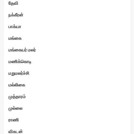
தேவி
நக்கீரன்
பாக்யா
மங்கை
மங்கையர் மலர்
மணிக்கொடி
மறுமலர்ச்சி
மல்லிகை
முத்தாரம்
முல்லை
ராணி
விகடன்