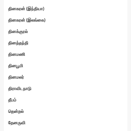
தினகரன் (இந்தியா)
தினகரன் (இலங்கை)
தினக்குரல்
தினத்தந்தி
தினமணி
தினபூமி
தினமலர்
திராவிடநாடு
தீபம்
தென்றல்
தேனருவி