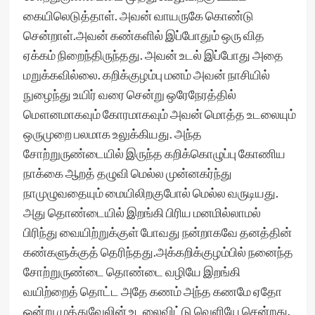
கையிலெடுத்தாள். அவன் வாயருகே கொண்டு
சென்றாள்.அவன் கண்களில் இப்போதும் ஒரு வித
ஏக்கம் நிறைந்திருந்தது. அவன் உடல் இப்போது அதை
மறுக்கவில்லை. கறிக்குழம்பு மனம் அவன் நாசியில்
நுழைந்து உயிர் வரை சென்று ஒரேநேரத்தில்
மௌனமாகவும் கோரமாகவும் அவன் மொத்த உடலையும்
ஒருமுறை பலமாக உலுக்கியது. அந்த
சோற்றுருண்டையில் இருந்த கறிக்கொழுப்பு கோணிய‌
நாக்கை ஆறத் தழுவி மெல்ல முன்னகர்ந்து
நாமுழுவதையும் மையிலிறகுபோல் மெல்ல வருடியது.
அது தொண்டையில் இறங்கி பிரிய மனமில்லாமல்
பிரிந்து வையிற்றுக்குள் போவது நன்றாகவே தனத்தின்
கண்களுக்குத் தெரிந்தது.அக்கறிக்குழம்பில் நனைந்த
சோற்றுருண்டை தொண்டை வழியே இறங்கி
வயிற்றைத் தொட்ட அதே கணம் அந்த கணமே ஏதோ
ஒன்று முத்துவேலின் உடலைவிட்டு வெளியே சென்றது.