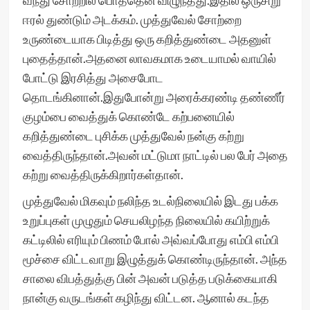
வந்து சோற்றில் பொத்தென விழுந்தது.இதில் ஒரு‌சிறு
ஈரல்‌ துண்டும் அடக்கம். முத்துவேல் சோற்றை
உருண்டையாக பிடித்து ஒரு கறித்துண்டை அதனுள்
புதைத்தான்.அதனை லாவகமாக உடையாமல் வாயில்
போட்டு இரசித்து அசைபோட
தொடங்கினான்.இதுபோன்று அரைக்கரண்டி தண்ணீர்
குழம்பை வைத்துக் கொண்டே கற்பனையில்
கறித்துண்டை புசிக்க முத்துவேல்‌ நன்கு கற்று
வைத்திருந்தான்.அவன் மட்டுமா நாட்டில் பல பேர் அதை
கற்று வைத்திருக்கிறார்கள்தான்.
முத்துவேல் மிகவும் நலிந்த உடல்நிலையில் இடது பக்க
உறுப்புகள் முழுதும் செயலிழந்த நிலையில் கயிற்றுக்
கட்டிலில் எரியும் பிணம் போல் அவ்வப்போது எம்பி எம்பி
மூச்சை விட்டவாறு இழுத்துக் கொண்டிருந்தான். அந்த
சாலை விபத்துத்கு‌ பின்‌ அவன் படுத்த படுக்கையாகி
நான்கு வருடங்கள் கழிந்து விட்டன. ஆனால் கடந்த