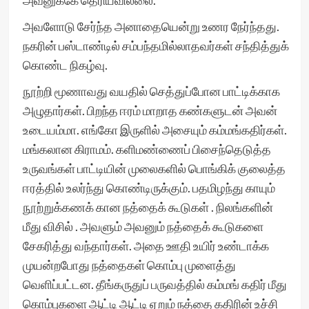
அவனுக்கே தெரியவில்லை.
அவளோடு சேர்ந்த அனாதையென்று உணர நேர்ந்தது.
நகரின் பஸ்டாண்டில் சம்பந்தமில்லாதவர்கள் சந்தித்துக்
கொண்ட நிகழ்வு.
நூற்றி மூணாவது வயதில் செத்துப்போன பாட்டிக்காக
அழுதார்கள். பிறந்த ஈரம் மாறாத கண்களுடன் அவன்
உடையம்மா. எங்கோ இருளில் அசையும் கம்மங்கதிர்கள்.
மங்கலான கிராமம். களிமண்ணைப் பிசைந்தெடுத்த
உருவங்கள் பாட்டியின் முலைகளில் பொங்கிக் குலைத்த
ஈரத்தில் உலர்ந்து கொண்டிருக்கும். பதமிழந்து காயும்
நூற்றுக்கணக் கான நத்தைக் கூடுகள் . நிலங்களின்
மீது விசில் . அவளும் அவனும் நத்தைக் கூடுகளை
சேகரித்து வந்தார்கள். அதை ஊதி உயிர் உண்டாக்க
முயன்றபோது நத்தைகள் கொம்பு முளைத்து
வெளிப்பட்டன. தீங்கருதுப் பருவத்தில் கம்மங் கதிர் மீது
கொம்புகளை ஆட்டி ஆட்டி ஏறும் நத்தை கதிரின் உச்சி