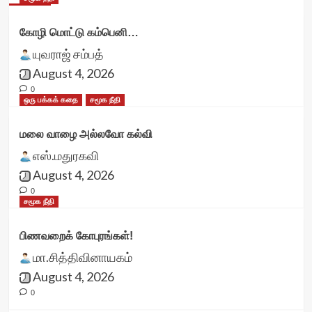
கோழி மொட்டு கம்பெனி…
யுவராஜ் சம்பத்
August 4, 2026
0
ஒரு பக்கக் கதை
சமூக நீதி
மலை வாழை அல்லவோ கல்வி
எஸ்.மதுரகவி
August 4, 2026
0
சமூக நீதி
பிணவறைக் கோபுரங்கள்!
மா.சித்திவினாயகம்
August 4, 2026
0