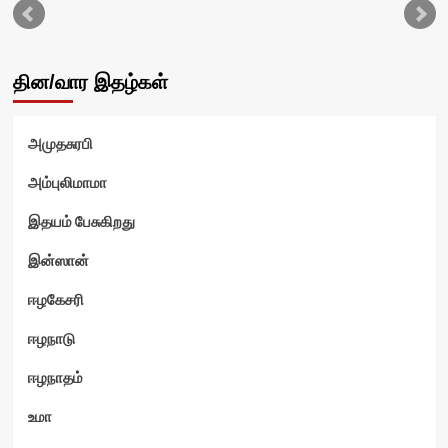
தின/வார இதழ்கள்
அமுதசுரபி
அம்புலிமாமா
இதயம் பேசுகிறது
இன்ஸான்
ஈழகேசரி
ஈழநாடு
ஈழநாதம்
உமா