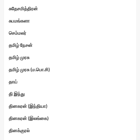
சுதேசமித்திரன்
சுபமங்களா
செம்மலர்
தமிழ் நேசன்
தமிழ் முரசு
தமிழ் முரசு (ம.பொ.சி)
தாய்
தி இந்து
தினகரன் (இந்தியா)
தினகரன் (இலங்கை)
தினக்குரல்