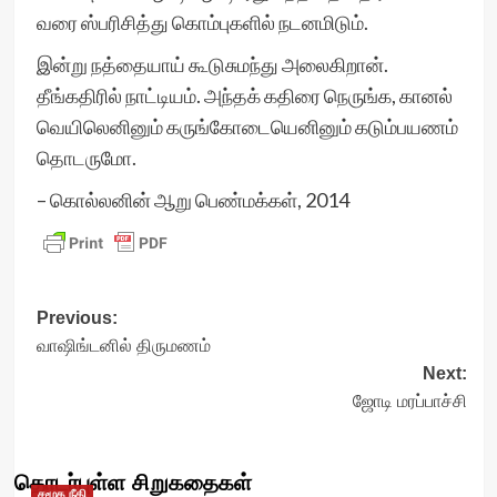
வரை ஸ்பரிசித்து கொம்புகளில் நடனமிடும்.
இன்று நத்தையாய் கூடுசுமந்து அலைகிறான்.
தீங்கதிரில் நாட்டியம். அந்தக் கதிரை நெருங்க, கானல்
வெயிலெனினும் கருங்கோடையெனினும் கடும்பயணம்
தொடருமோ.
– கொல்லனின் ஆறு பெண்மக்கள், 2014
Post
Previous:
வாஷிங்டனில் திருமணம்
navigation
Next:
ஜோடி மரப்பாச்சி
தொடர்புள்ள சிறுகதைகள்
சமூக நீதி