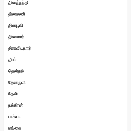
தினத்தந்தி
தினமணி
தினபூமி
தினமலர்
திராவிடநாடு
தீபம்
தென்றல்
தேனருவி
தேவி
நக்கீரன்
பாக்யா
மங்கை