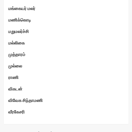
மங்கையர் மலர்
மணிக்கொடி
மறுமலர்ச்சி
மல்லிகை
முத்தாரம்
முல்லை
ராணி
விகடன்
விவேக சிந்தாமணி
வீரகேசரி