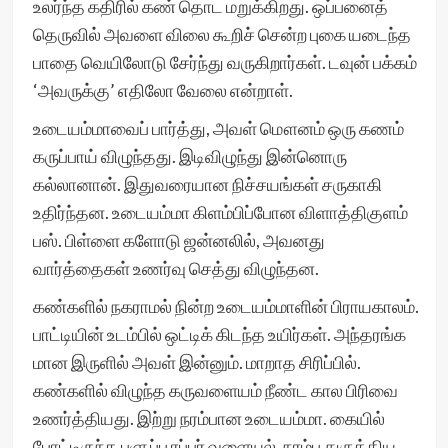
உலர்ந்த கதிரில் கண் தொட மறுக்கிறது. ஒப்பனைத்
தெருவில் அவளை விலை கூறிச் சென்ற புகை யடைந்த
பாதை வெயிலோடு சேர்ந்து வருகிறார்கள். டவுன் பக்கம்
‘அவருக்கு’ எதிலோ வேலை என்றாள்.
உடையம்மாவைப் பார்த்து, அவள் மௌனம் ஒரு கணம்
கருப்பாய் விழுந்தது. இடிவிழுந்து இன்னொரு
கல்லானான். இதுவரையான நிச்சயங்கள் சருகாகி
உதிர்ந்தன. உடையம்மா கிளம்பிப்போன விளாத்திகுளம்
பஸ். பிள்ளை களோடு ஜன்னலில், அவனது
வார்த்தைகள் உணர்வு செத்து விழுந்தன.
கண்களில் நகராமல் நின்ற உடையம்மாளின் பிராயகாலம்.
பாட்டியின் உடம்பில் ஒட்டிக் கிடந்த உயிர்கள். அந்தரங்க
மான இருளில் அவள் இன்னும். மாறாத சிரிப்பில்.
கண்களில் விழுந்த கருவளையம் நீண்ட கால பிரிவை
உணர்த்தியது. இற்று நரம்பான உடையம்மா. கையில்
போட்டிருந்த பளுப்பு ரப்பர் வளையல். நரம்பு துருத்திய