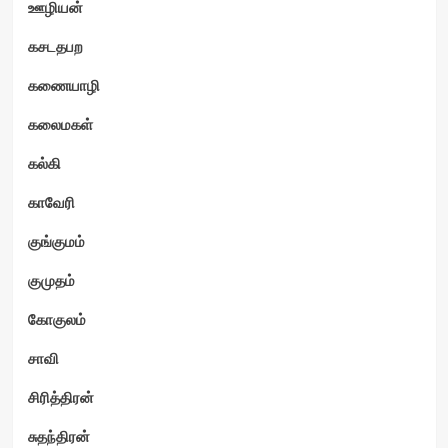
ஊழியன்
கசடதபற
கணையாழி
கலைமகள்
கல்கி
காவேரி
குங்குமம்
குமுதம்
கோகுலம்
சாவி
சிரித்திரன்
சுதந்திரன்