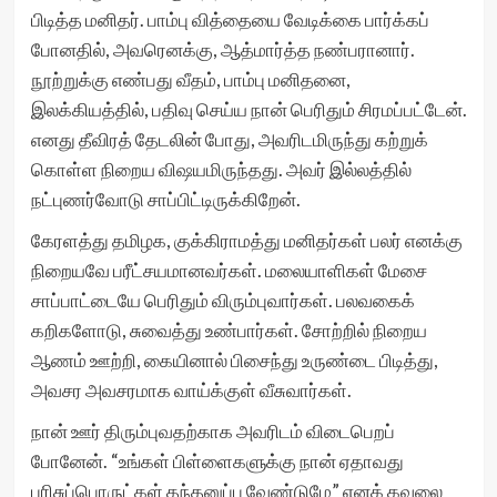
பிடித்த மனிதர். பாம்பு வித்தையை வேடிக்கை பார்க்கப்
போனதில், அவரெனக்கு, ஆத்மார்த்த நண்பரானார்.
நூற்றுக்கு எண்பது வீதம், பாம்பு மனிதனை,
இலக்கியத்தில், பதிவு செய்ய நான் பெரிதும் சிரமப்பட்டேன்.
எனது தீவிரத் தேடலின் போது, அவரிடமிருந்து கற்றுக்
கொள்ள நிறைய விஷயமிருந்தது. அவர் இல்லத்தில்
நட்புணர்வோடு சாப்பிட்டிருக்கிறேன்.
கேரளத்து தமிழக, குக்கிராமத்து மனிதர்கள் பலர் எனக்கு
நிறையவே பரீட்சயமானவர்கள். மலையாளிகள் மேசை
சாப்பாட்டையே பெரிதும் விரும்புவார்கள். பலவகைக்
கறிகளோடு, சுவைத்து உண்பார்கள். சோற்றில் நிறைய
ஆணம் ஊற்றி, கையினால் பிசைந்து உருண்டை பிடித்து,
அவசர அவசரமாக வாய்க்குள் வீசுவார்கள்.
நான் ஊர் திரும்புவதற்காக அவரிடம் விடைபெறப்
போனேன். “உங்கள் பிள்ளைகளுக்கு நான் ஏதாவது
பரிசுப்பொருட்கள் தந்தனுப்ப வேண்டுமே” எனக் கவலை