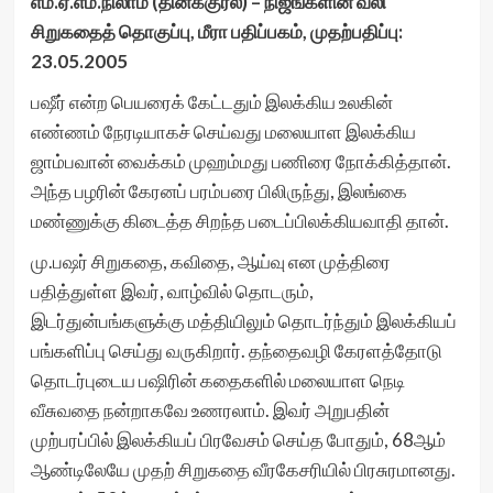
எம்.ஏ.எம்.நிலாம் (தினக்குரல்) – நிஜங்களின் வலி
சிறுகதைத் தொகுப்பு, மீரா பதிப்பகம், முதற்பதிப்பு:
23.05.2005
பஷீர் என்ற பெயரைக் கேட்டதும் இலக்கிய உலகின்
எண்ணம் நேரடியாகச் செய்வது மலையாள இலக்கிய
ஜாம்பவான் வைக்கம் முஹம்மது பணிரை நோக்கித்தான்.
அந்த பழரின் கேரனப் பரம்பரை பிலிருந்து, இலங்கை
மண்ணுக்கு கிடைத்த சிறந்த படைப்பிலக்கியவாதி தான்.
மு.பஷர் சிறுகதை, கவிதை, ஆய்வு என முத்திரை
பதித்துள்ள இவர், வாழ்வில் தொடரும்,
இடர்துன்பங்களுக்கு மத்தியிலும் தொடர்ந்தும் இலக்கியப்
பங்களிப்பு செய்து வருகிறார். தந்தைவழி கேரளத்தோடு
தொடர்புடைய பஷிரின் கதைகளில் மலையாள நெடி
வீசுவதை நன்றாகவே உணரலாம். இவர் அறுபதின்
முற்பரப்பில் இலக்கியப் பிரவேசம் செய்த போதும், 68ஆம்
ஆண்டிலேயே முதற் சிறுகதை வீரகேசரியில் பிரசுரமானது.