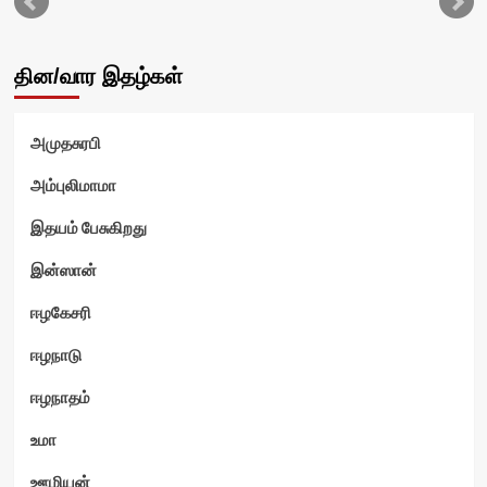
ஸ்
தின/வார இதழ்கள்
அமுதசுரபி
அம்புலிமாமா
இதயம் பேசுகிறது
இன்ஸான்
ஈழகேசரி
ஈழநாடு
ஈழநாதம்
உமா
ஊழியன்