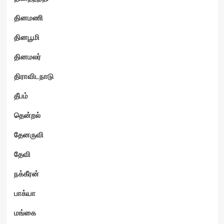
தினமணி
தினபூமி
தினமலர்
திராவிடநாடு
தீபம்
தென்றல்
தேனருவி
தேவி
நக்கீரன்
பாக்யா
மங்கை