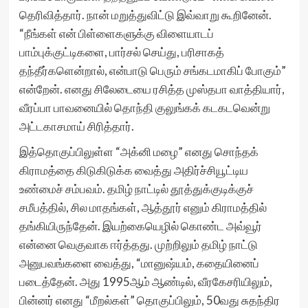
தெரிவித்தார். நான் மறுத்துவிட்டு இவ்வாறு கூறினேன்.
“நீங்கள் என் பிள்ளைகளுக்கு விளையாடப்
பாம்புக்குட்டிகளை, பார்சல் செய்து, பரிசாகத்
தந்தீர்களென்றால், என்பாடு பெரும் சங்கடமாகிப் போகும்”
என்றேன். எனது சிலேடையை ரசித்த முஸ்தபா வாத்தியார்,
வீரப்பா பாவனையில் தொந்தி குலுங்கக் கடகடவென்று
அட்டகாசமாய் சிரித்தார்.
இத்தொகுப்பிலுள்ள “அக்னி மழை” எனது சொந்தக்
கிராமத்தை கிடுகிடுக்க வைத்து அதிர்ச்சியூட்டிய
உண்மைச் சம்பவம். தமிழ் நாட்டில் தூத்துக்குடிக்குச்
சமீபத்தில், சில மாதங்கள், ஆத்தூர் எனும் கிராமத்தில்
தங்கியிருந்தேன். இயற்கையெழில் கொண்ட அவ்வூர்
என்னை வெகுவாக ஈர்த்தது. முற்றிலும் தமிழ் நாட்டு
அனுபவங்களை வைத்து, “மானுஷ்யம், கதையினைப்
படைத்தேன். அது 1995ஆம் ஆண்டில், வீரகேசரியிலும்,
பின்னர் எனது “மீறல்கள்” தொகுப்பிலும், 50வது சுதந்திர