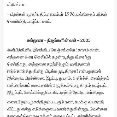
ஸ்ரீலங்கா.
– மீறல்கள், முதற்பதிப்பு: நவம்பர் 1996, மல்லிகைப் பந்தல்
வெளியீடு, யாழ்ப்பாணம்.
என்னுரை
–
நிஜங்களின் வலி – 2005
அன்பிற்கினிய இலக்கிய நெஞ்சங்களே! காலம் தான்,
எத்தனை அசுர கெதியில் சுழன்றடித்து விரைந்து
செல்கிறது. அத்தனை சுழற்சிக்கும், மனிதனால்
ஈடுகொடுத்து நின்று பிடிக்க முடிகிறதா? என்பதுதான்
இன்றைய பிரச்சினை. இழப்பு, துயரம், அதிர்ச்சி, அனர்த்தம்
என்றெல்லாம் சுமைகளின் அழுத்தம் பெருகி, நம் வாழ்வும்,
இருப்பும், கேள்விக்குறியாகி, பதற்றத்தோடு நகர்கிறது.
தலையிலும், முகத்திலும், படரும் நரை, நமக்கு வயதாகி
விட்டது என்று சமிக்ஞையை உணர்த்துகின்றது. வெள்ளை
நரை ஒவ்வொருவருக்கும் அகவயப்பட்ட எச்சரிக்கைச்