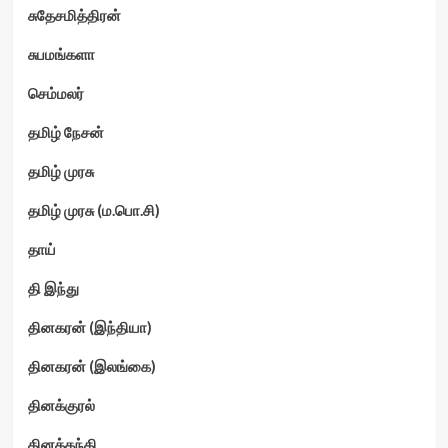
சுதேசமித்திரன்
சுபமங்களா
செம்மலர்
தமிழ் நேசன்
தமிழ் முரசு
தமிழ் முரசு (ம.பொ.சி)
தாய்
தி இந்து
தினகரன் (இந்தியா)
தினகரன் (இலங்கை)
தினக்குரல்
தினத்தந்தி