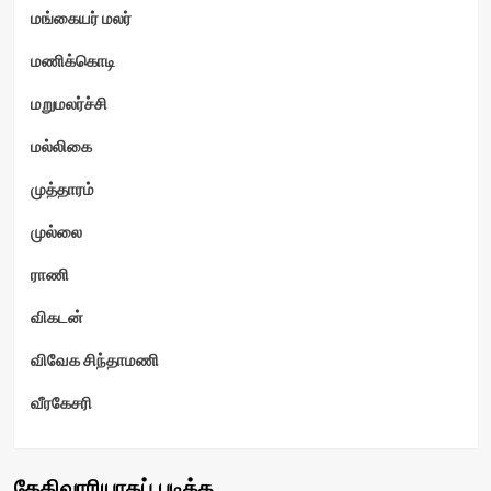
மங்கையர் மலர்
மணிக்கொடி
மறுமலர்ச்சி
மல்லிகை
முத்தாரம்
முல்லை
ராணி
விகடன்
விவேக சிந்தாமணி
வீரகேசரி
தேதிவாரியாகப் படிக்க