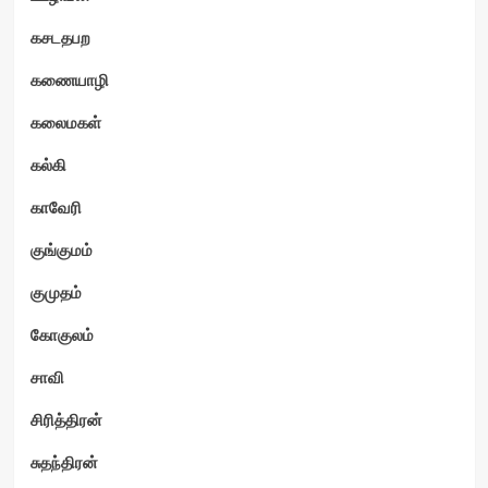
கசடதபற
கணையாழி
கலைமகள்
கல்கி
காவேரி
குங்குமம்
குமுதம்
கோகுலம்
சாவி
சிரித்திரன்
சுதந்திரன்