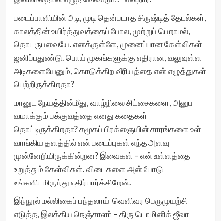
படைப்பாளியின் அடி, முடி தென்படாத சிருஷ்டித் தேடல்கள்,
காலத்தின் உயிர்த்துவத்தைப் போல, முற்றுப் பெறாமல்,
தொடருபவையே. எனக்குள்ளே, முனைப்பான கேள்விகள்
ஜனிப்பதுண்டு. பொய் முகங்களுக்கு எதிரான, வலுவுள்ள
அடிகளையேனும், கொடுக்கிற வீரியத்தை என் எழுத்துகள்
பெற்றிருக்கிறதா?
மானுட நேயத்தின்மீது, வாழ்நிலை சிட்சைகளை, அனுப
வமாக்கும் பக்குவத்தை எனது கதைகள்
தொட்டிருக்கிறதா? சமூகப் பிரக்ஞையின் சாரங்களை உள்
வாங்கிய தளத்தில் என் படைப்புகள் எந்த அளவு
முன்னேறியிருக்கின்றன? இவைகள் – என் உள்ளத்தை
உறுத்தும் கேள்விகள். விடைகளை அன் போடு
உங்களிடமிருந்து எதிர்பார்க்கிறேன்.
இந்நூல் மல்லிகைப் பந்தலாய், வெளிவர பெருமுயற்சி
எடுத்த, இலக்கிய நெஞ்சாளர் – திரு டொமினிக் ஜீவா