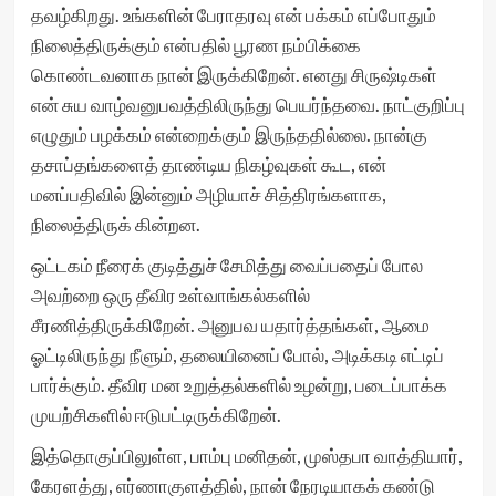
தவழ்கிறது. உங்களின் பேராதரவு என் பக்கம் எப்போதும்
நிலைத்திருக்கும் என்பதில் பூரண நம்பிக்கை
கொண்டவனாக நான் இருக்கிறேன். எனது சிருஷ்டிகள்
என் சுய வாழ்வனுபவத்திலிருந்து பெயர்ந்தவை. நாட்குறிப்பு
எழுதும் பழக்கம் என்றைக்கும் இருந்ததில்லை. நான்கு
தசாப்தங்களைத் தாண்டிய நிகழ்வுகள் கூட, என்
மனப்பதிவில் இன்னும் அழியாச் சித்திரங்களாக,
நிலைத்திருக் கின்றன.
ஒட்டகம் நீரைக் குடித்துச் சேமித்து வைப்பதைப் போல
அவற்றை ஒரு தீவிர உள்வாங்கல்களில்
சீரணித்திருக்கிறேன். அனுபவ யதார்த்தங்கள், ஆமை
ஓட்டிலிருந்து நீளும், தலையினைப் போல், அடிக்கடி எட்டிப்
பார்க்கும். தீவிர மன உறுத்தல்களில் உழன்று, படைப்பாக்க
முயற்சிகளில் ஈடுபட்டிருக்கிறேன்.
இத்தொகுப்பிலுள்ள, பாம்பு மனிதன், முஸ்தபா வாத்தியார்,
கேரளத்து, எர்ணாகுளத்தில், நான் நேரடியாகக் கண்டு