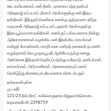
ஊடகவியலாளர், என் நீண்ட நாளைய உற்ற நண்பர்
அல்ஹாஜ் எம்.ஏ.எம். நிலாம் அவர்களுக்கு என் இதய
நன்றிகள். இந்நூல் வெளிவர எனக்கு ஒத்தாசை புரிந்த
மருமகன் அல்ஹாஜ் எம்.டி.எம்.புஹாரி அவர்களுக்கு
இதயபூர்வமான நன்றிகள். எனக்குப் பக்கபலமாக நின்று,
ஆலோசனைகள் வழங்கிய என் இலக்கிய சகாக்கள்
கவிஞர் மேமன்கவி, பாரதி கலா மன்றத் தலைவர் த.மணி,
எழுத்தாளர் லெ.முருகபூபதி ஆகியோருக்கு எனது
அன்பினை இத்தால் தெரியப்படுத்து வதோடு, நண்பர்கள்,
வாசகர்கள், அபிமானிகள், அனைவரையும் மனம்
நெகிழ்ந்து நினைவு கூறியவனாக விடைபெறும்
தங்களன்புள்ள
மு.பஷீர்
121/23 நிவ் ரோட் கல்லொளுவை மினுவாங்கொடை
தொலைபேசி: 2298759