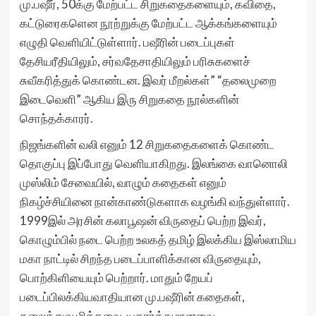
மு.பஷீர், 50க்கு மேற்பட்ட சிறுகதைகளையும், கவிதை,
கட்டுரைகளென நூற்றுக்கு மேற்பட்ட ஆக்கங்களையும்
எழுதி வெளியிட்டுள்ளார். பஷீரின் படைப்புகள்
தேசியரீதியிலும், சர்வதேசாதியிலும் பரிசுகளைச்
சுவீகரித்துக் கொண்டன. இவர் மீறல்கள்” “தலைமுறை
இடைவெளி” ஆகிய இரு சிறுகதை நூல்களின்
சொந்தக்காரர்.
நிஜங்களின் வலி எனும் 12 சிறுகதைகளைக் கொண்ட
தொகுப்பு இப்போது வெளியாகிறது. இலங்கை வானொலி
முஸ்லிம் சேவையில், வாழும் கதைகள் எனும்
நிகழ்ச்சியினை நான்காண்டுகளாக வழங்கி வந்துள்ளார்.
1999இல் அரசின் கலாபூஷன் விருதைப் பெற்ற இவர்,
கொழும்பில் நடை பெற்ற உலகத் தமிழ் இலக்கிய இஸ்லாமிய
மகா நாட்டில் சிறந்த படைப்பாளிக்கான விருதையும்,
பொற்கிளியையும் பெற்றார். மாதும் றேயப்
படைப்பிலக்கியவாதியான மு.பஷீரின் கதைகள்,
கலைத்துவ மிக்கவை, யதார்த்தமானவை.