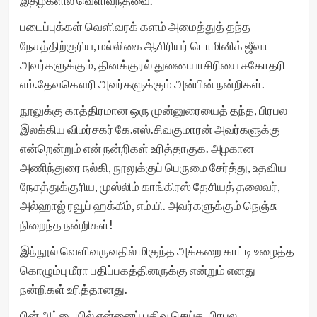
இதழ்களில் வெளிவந்தவை.
படைப்புக்கள் வெளிவரக் களம் அமைத்துத் தந்த
நேசத்திற்குரிய, மல்லிகை ஆசிரியர் டொமினிக் ஜீவா
அவர்களுக்கும், தினக்குரல் துணையாசிரியை சகோதரி
எம்.தேவகௌரி அவர்களுக்கும் அன்பின் நன்றிகள்.
நூலுக்கு காத்திரமான ஒரு முன்னுரையைத் தந்த, பிரபல
இலக்கிய விமர்சகர் கே.எஸ்.சிவகுமாரன் அவர்களுக்கு
என்றென்றும் என் நன்றிகள் உரித்தாகுக. அழகான
அணிந்துரை நல்கி, நூலுக்குப் பெருமை சேர்த்து, உதவிய
நேசத்துக்குரிய, முஸ்லிம் காங்கிரஸ் தேசியத் தலைவர்,
அல்ஹாஜ் ரவூப் ஹக்கீம், எம்.பி. அவர்களுக்கும் நெஞ்சு
நிறைந்த நன்றிகள்!
இந்நூல் வெளிவருவதில் மிகுந்த அக்கறை காட்டி உழைத்த
கொழும்பு மீரா பதிப்பகத்தினருக்கு என்றும் எனது
நன்றிகள் உரித்தானது.
பின் அட்டையில் என்னைப் பதிவு செய்த, பிரபல