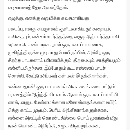
வடிகாலைத் தேடி அலைந்தேன்.
எழுத்து, எனக்கு வலுமிக்க கவசமாகியது!
படைப்பு, எனது சுயஞானக் குளியலாகியது! கதையும்,
கவிதையும், என் உள்ளார்த்தத்தை வருடி ஆத்மார்த்தமாகி
உரிமை கொண்டாடின. நான் ஒரு படைப்பாளனாக,
முகிழ்ந்தி ருக்க முடியாது போயிருப்பின், அன்றே ஒரு
சிறந்த பாடகனாய் பரிணமிக்கும், திறமையும், சாத்தியமும்
என்னிடமிருந்தன. இப்போதும் கூட என்னைப் பாடச்
சொல்லி, கேட்டு ரசிப்பவர் கள் பலர் இருக்கிறார்கள்.
உண்மைதான்! ஒரு பாடகனால், சில கணங்களை மட்டும்
பரவசத்தில் ஆழ்த்தி விடலாம். ஆனால் ஒரு படைப்பாளியி
னால், மானுட மேன்மைக்கான மகோன்னதங்களை உயிர்ப்
பித்து காட்ட முடியும். பெரிய அங்கீகாரங்களுக்காக,
என்னை அலட்டிக் கொண்டதில்லை. பொய் முகங்கள் மீது
நான் கொண்ட அதிர்ப்தி, சமூக விடியலுக்கான,