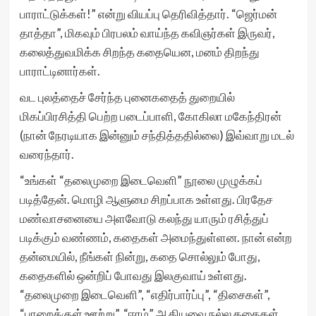
பாராட்டுக்கள்!” என்று வியப்பு தெரிவித்தார். “ஜெர்மன்
தாத்தா”, மிகவும் பிரபலம் வாய்ந்த கவிஞர்கள் இருவர்,
கலைத்துவமிக்க சிறந்த கதையென, மனம் திறந்து
பாராட்டினார்கள்.
வட புலத்தைச் சேர்ந்த புனைகதைத் துறையில்
மிகப்பிரசித்தி பெற்ற படைப்பாளி, கோகிலா மகேந்திரன்
(நான் நேரடியாக இன்னும் சந்தித்ததில்லை) இவ்வாறு மடல்
வரைந்தார்.
“உங்கள் “தலைமுறை இடைவெளி” நூலை முழுக்கப்
படித்தேன். மொழி ஆளுமை சிறப்பாக உள்ளது. பிரதேச
மண்வாசனையை அளவோடு கலந்து யாரும் ரசித்துப்
படிக்கும் வண்ணம், கதைகள் அமைந்துள்ளன. நான் என்ற
தன்மையில், நீங்கள் நின்று, கதை சொல்லும் போது,
கதைகளில் ஒன்றிப் போவது இலகுவாய் உள்ளது.
“தலைமுறை இடைவெளி”, “எதிர்பார்ப்பு”, “திசைகள்”,
“பாறைக்குள் ஊற்று”, “ஈரம்” ஆகியவை நல்ல கதைகள்.