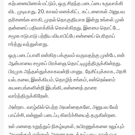
கற்பனையினால் மட்டும், ஒரு சிறந்த படைப்பை உருவாக்கி
விட முடியாது. 20. காலம் எனக்கிட்ட கட்டளைகள் அனுபவ
தரிசனங்க ளாகி, முதல் தொகுதியாக இன்று உங்கள் முன்
தன்னைப் பதிவாக்கிக் கொள்கிறது. இளமை தொட்டே,
சமூக ஈடுபாடு பற்றிய வியாபிப்பே என்னைப் பெரிதாய்
ஈர்த்து வந்துள்ளது.
ஒரு படைப்பாளி என்கிற பக்குவம் வருவதற்கு முன்பே, என்
ஆன்மாவை சமூகப் பிரக்ஞை தொட்டிழுத்திருக்கின்றது.
பிரமுக அந்தஸ்துக்காகவன்றி மானுட நேசிப்புக்காக, அரசி
யல், கலை, இலக்கியம், தொழிற் சங்கம், என்றெல்லாம்
சுயலாபங்களின்றி இயங்கி, என்னைத் தாரை
வார்த்திருக்கிறேன்.
அன்றாட வாழ்வில் பெற்ற அவஸ்தைகளே, அனுபவ வேர்
பாய்ச்சி, என்னுள் படைப்பு கிளர்ச்சியைத் தருகின்றன.
உள் மனதை உறுத்தும் நிகழ்வுகள், உயிரணுக்களை உலுப்பும்
அவலங்கள் என்னுள் அணை உடைத்துப் பாய, நான் ஒரு