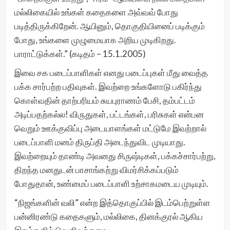
மல்லிகையில் உங்கள் கதைகளை அவ்வவ் போது
படித்திருக்கிறேன். ஆயினும், தொகுதியினைப் படிக்கும்
போது, உங்களை முழுமையாக அறிய முடிகிறது.
பாராட்டுக்கள்.” (கடிதம் – 15.1.2005)
இவை சக படைப்பாளிகள் எனது படைப்புகள் மீது வைத்த
பக்க சார்பற்ற பதிவுகள். இவற்றை உங்களோடு பகிர்ந்து
கொள்வதின் தாற்பரியம் சுயபுராணம் பேசி, தம்பட்டம்
அடிப்பதற்கல்ல! விருதுகள், பட்டங்கள், பரிசுகள் என்பன
வெறும் ஊக்குவிப்பு அடையாளங்கள் மட்டுமே இவற்றால்
படைப்பாளி மனம் திருப்தி அடைந்துவிட முடியாது.
இவற்றையும் தாண்டி அவனது சிருஷ்டிகள், பக்கச்சார்பற்று,
திறந்த மனதுடன் பாசாங்கற்று விமர்சிக்கப்படும்
போதுதான், உண்மைப் படைப்பாளி உற்சாகமடைய முடியும்.
“நிஜங்களின் வலி” என்ற இத்தொகுப்பில் இடம்பெற்றுள்ள
பன்னிரண்டு கதைகளும், மல்லிகை, தினக்குரல் ஆகிய