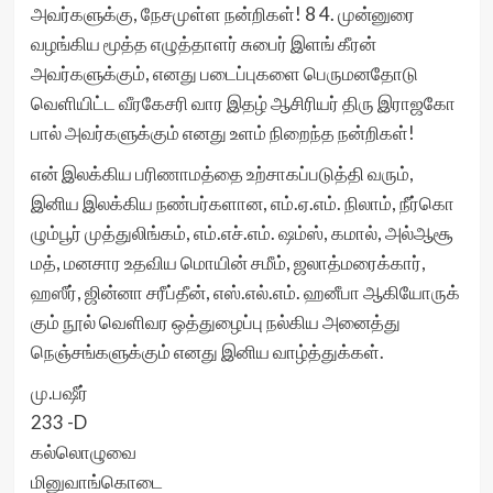
அவர்களுக்கு, நேசமுள்ள நன்றிகள்! 8 4. முன்னுரை
வழங்கிய மூத்த எழுத்தாளர் சுபைர் இளங் கீரன்
அவர்களுக்கும், எனது படைப்புகளை பெருமனதோடு
வெளியிட்ட வீரகேசரி வார இதழ் ஆசிரியர் திரு இராஜகோ
பால் அவர்களுக்கும் எனது உளம் நிறைந்த நன்றிகள்!
என் இலக்கிய பரிணாமத்தை உற்சாகப்படுத்தி வரும்,
இனிய இலக்கிய நண்பர்களான, எம்.ஏ.எம். நிலாம், நீர்கொ
ழும்பூர் முத்துலிங்கம், எம்.எச்.எம். ஷம்ஸ், கமால், அல்ஆசூ
மத், மனசார உதவிய மொயின் சமீம், ஜலாத்மரைக்கார்,
ஹஸீர், ஜின்னா சரீப்தீன், எஸ்.எல்.எம். ஹனீபா ஆகியோருக்
கும் நூல் வெளிவர ஒத்துழைப்பு நல்கிய அனைத்து
நெஞ்சங்களுக்கும் எனது இனிய வாழ்த்துக்கள்.
மு.பஷீர்
233 -D
கல்லொழுவை
மினுவாங்கொடை