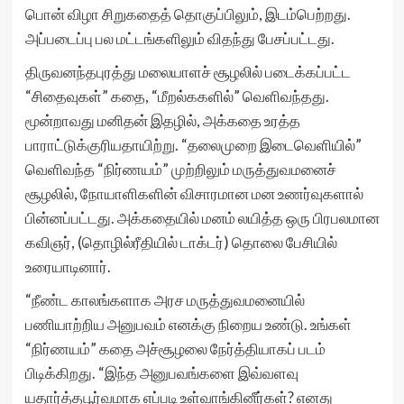
பொன் விழா சிறுகதைத் தொகுப்பிலும், இடம்பெற்றது.
அப்படைப்பு பல மட்டங்களிலும் விதந்து பேசப்பட்டது.
திருவனந்தபுரத்து மலையாளச் சூழலில் படைக்கப்பட்ட
“சிதைவுகள்” கதை, “மீறல்ககளில்” வெளிவந்தது.
மூன்றாவது மனிதன் இதழில், அக்கதை உரத்த
பாராட்டுக்குரியதாயிற்று. “தலைமுறை இடைவெளியில்”
வெளிவந்த “நிர்ணயம்” முற்றிலும் மருத்துவமனைச்
சூழலில், நோயாளிகளின் விசாரமான மன உணர்வுகளால்
பின்னப்பட்டது. அக்கதையில் மனம் லயித்த ஒரு பிரபலமான
கவிஞர், (தொழில்ரீதியில் டாக்டர்) தொலை பேசியில்
உரையாடினார்.
“நீண்ட காலங்களாக அரச மருத்துவமனையில்
பணியாற்றிய அனுபவம் எனக்கு நிறைய உண்டு. உங்கள்
“நிர்ணயம்” கதை அச்சூழலை நேர்த்தியாகப் படம்
பிடிக்கிறது. “இந்த அனுபவங்களை இவ்வளவு
யதார்த்தபூர்வமாக எப்படி உள்வாங்கினீர்கள்? எனது