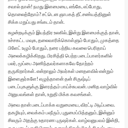
சவால் தான்! நமது இளமையை, எங்கே, எப்போது,
தொலைத்தோம்? சட்டென ஞாபகத் தீட்சண்யத்தினுள்
சிக்க மறுப்பது சங்கடம் தான்.
சுழன்றடிக்கும் இயந்திர உலகில், இன்று இளமைக்குத் தான்,
உச்சகட்ட மவுசு, தலைவாரிக்கொள்ளும் போதும், முகத்தை
பிளேட் உழும் போதும், நரை பற்றிய கவலை பெரிதாய்
அலைக்கழிக்கிறது. பிரசித்தி பெற்ற படைப்பாளர்களில்
பலர், மூப்பை அணிந்தவர்களாகவே தோற்றம்
தருகிறார்கள். என்றாலும் அவர்கள் மனதளவில் என்றும்
இளைஞர்களே! எழுத்தாளன் தன் சிருஷ்டிப்
படைப்புகளுக்கு இளரத்தம் பாய்ச்சுபவன். மனித வாழ்வில்
அனுபவங்கள் தான், உறுதி மிக்க கவசங்கள்.
அவை தான் படைப்பாக்க வறுமையை, விரட்டி அடிப்பவை.
தகழியும், வைக்கம் பஷீரும், புதுமைப்பித்தனும், இன்னும்
சிலரும் அதற்கு உதாரண புருஷர்கள். வாழ்வனுபவம் இன்றி,
ஒரு படைப்பாளியினால், கலைத்திறன் மிகக் சிருஷ்டியை