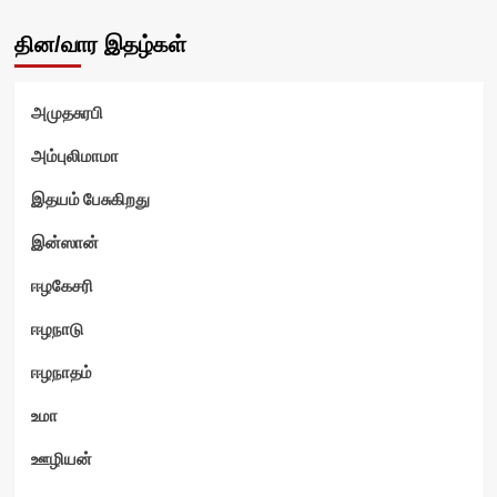
தின/வார இதழ்கள்
அமுதசுரபி
அம்புலிமாமா
இதயம் பேசுகிறது
இன்ஸான்
ஈழகேசரி
ஈழநாடு
ஈழநாதம்
உமா
ஊழியன்