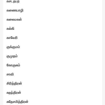
கசடதபற
கணையாழி
கலைமகள்
கல்கி
காவேரி
குங்குமம்
குமுதம்
கோகுலம்
சாவி
சிரித்திரன்
சுதந்திரன்
சுதேசமித்திரன்