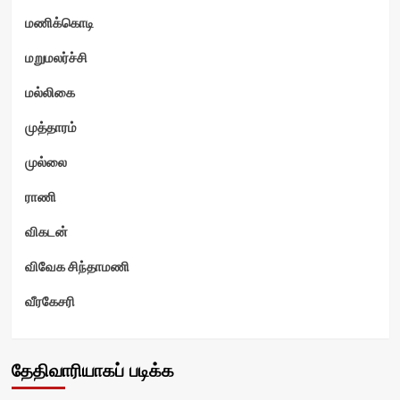
மணிக்கொடி
மறுமலர்ச்சி
மல்லிகை
முத்தாரம்
முல்லை
ராணி
விகடன்
விவேக சிந்தாமணி
வீரகேசரி
தேதிவாரியாகப் படிக்க