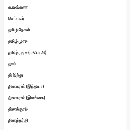
சுபமங்களா
செம்மலர்
தமிழ் நேசன்
தமிழ் முரசு
தமிழ் முரசு (ம.பொ.சி)
தாய்
தி இந்து
தினகரன் (இந்தியா)
தினகரன் (இலங்கை)
தினக்குரல்
தினத்தந்தி