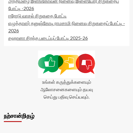
அந்திமழை இளங்கோவன் நினைவு இளையோர் சிறுகதைப்
போட்டி -2026
ஈரோடு வாசல் சிறுகதை போட்டி
எழுத்தாளர் தனுஷ்கோடி ராமசாமி நினைவு சிறுகதைப் போட்டி -
2026
சஹானா சிறந்த படைப்புப் போட்டி 2025-26
உங்கள் கருத்துக்களையும்
ஆலோசனைகளையும் தயவு
செய்து பதிவு செய்யவும்.
நற்சான்றிதழ்