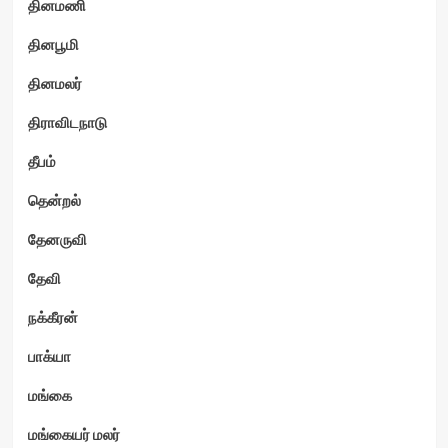
தினமணி
தினபூமி
தினமலர்
திராவிடநாடு
தீபம்
தென்றல்
தேனருவி
தேவி
நக்கீரன்
பாக்யா
மங்கை
மங்கையர் மலர்