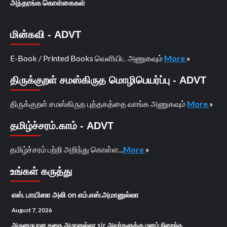
அந்தரங்க கொள்கைகள்
மின்கவி - ADVT
E-Book / Printed Books வெளியிட அணுகவும்
More
»
திருக்குறள் சமஸ்கிருத மொழிபெயர்ப்பு - ADVT
திருக்குறள் சமஸ்கிருத புத்தகத்தை வாங்க அணுகவும்
More
»
தமிழ்ச்சரம்.காம் - ADVT
தமிழ்ச்சரம் பற்றி அறிந்து கொள்ள...
More
»
உங்கள் கருத்து
எஸ். பாயிஸா அலி
on
எம்.எஸ்.அமானுல்லா
August 7, 2026
அருமையான கதை அமானுல்லா sir அவர்களுக்கு மனம் நிறைந்த