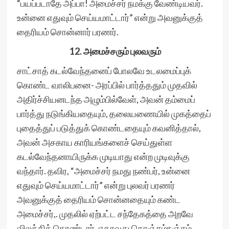
“பயப்படாதே அப்பா! அமைச்சர் நமக்கு வேண்டியவர்.
உன்னை எதுவும் செய்யமாட்டார்” என்று அவனுக்குத்
தைரியம் சொன்னார் பரணர்.
12. அமைச்சரும் புலவரும்
சாட்சாத் கடல்வேந்தனைப் போலவே உடலமைப்புக்
கொண்ட வாலிபனை- அரப்பில் பார்த்ததும் முதவில்
அதிர்ச்சியனடந்த அழும்பில்வேள், அவன் தம்மைப்
பார்த்து நடுங்கியதையும், தலையணையில் முகத்தைப்
புதைத்துப் படுத்துக் கொண்டதையும் கவனித்தால்,
அவன் அசகாய காரியங்களைச் செய்துள்ள
கடல்வேந்தனாயிருக்க முடியாது என்ற முடிவுக்கு
வந்தார். தவிர, “அமைச்சர் நமது நண்பர், உன்னை
எதுவும் செய்யமாட்டார்” என்று புலவர் பரணர்
அவனுக்குத் தைரியம் சொன்னதையும் கண்ட
அமைச்சர்,. முதலில் ஏற்பட்ட சந்தேகத்தை அறவே
விலக்கிக் கொண்டார். ஏதாவது கொஞ்சம்நஞ்சம்