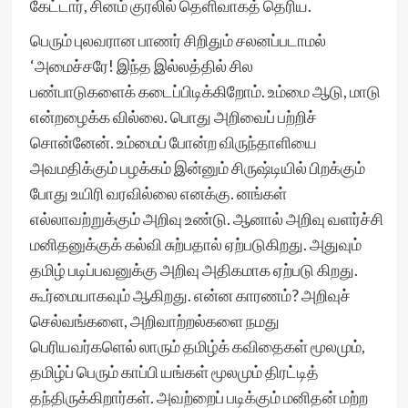
கேட்டார், சினம் குரலில் தெளிவாகத் தெரிய.
பெரும் புலவரான பாணர் சிறிதும் சலனப்படாமல்
‘அமைச்சரே! இந்த இல்லத்தில் சில
பண்பாடுகளைக் கடைப்பிடிக்கிறோம். உம்மை ஆடு, மாடு
என்றழைக்க வில்லை. பொது அறிவைப் பற்றிச்
சொன்னேன். உம்மைப் போன்ற விருந்தாளியை
அவமதிக்கும் பழக்கம் இன்னும் சிருஷ்டியில் பிறக்கும்
போது உயிரி வரவில்லை எனக்கு. னங்கள்
எல்லாவற்றுக்கும் அறிவு உண்டு. ஆனால் அறிவு வளர்ச்சி
மனிதனுக்குக் கல்வி சுற்பதால் ஏற்படுகிறது. அதுவும்
தமிழ் படிப்பவனுக்கு அறிவு அதிகமாக ஏற்படு கிறது.
கூர்மையாகவும் ஆகிறது. என்ன காரணம்? அறிவுச்
செல்வங்களை, அறிவாற்றல்களை நமது
பெரியவர்களெல் லாரும் தமிழ்க் கவிதைகள் மூலமும்,
தமிழ்ப் பெரும் காப்பி யங்கள் மூலமும் திரட்டித்
தந்திருக்கிறார்கள். அவற்றைப் படிக்கும் மனிதன் மற்ற