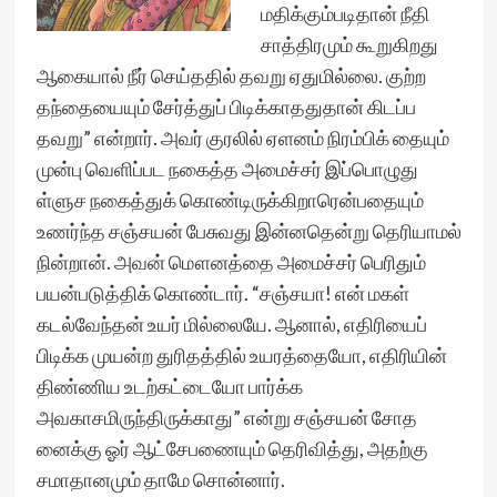
மதிக்கும்படிதான் நீதி
சாத்திரமும் கூறுகிறது
ஆகையால் நீர் செய்ததில் தவறு ஏதுமில்லை. குற்ற
தந்தையையும் சேர்த்துப் பிடிக்காததுதான் கிடப்ப
தவறு” என்றார். அவர் குரலில் ஏளனம் நிரம்பிக் தையும்
முன்பு வெளிப்பட நகைத்த அமைச்சர் இப்பொழுது
ள்ளுச நகைத்துக் கொண்டிருக்கிறாரென்பதையும்
உணர்ந்த சஞ்சயன் பேசுவது இன்னதென்று தெரியாமல்
நின்றான். அவன் மௌனத்தை அமைச்சர் பெரிதும்
பயன்படுத்திக் கொண்டார். “சஞ்சயா! என் மகள்
கடல்வேந்தன் உயர் மில்லையே. ஆனால், எதிரியைப்
பிடிக்க முயன்ற துரிதத்தில் உயரத்தையோ, எதிரியின்
திண்ணிய உடற்கட்டையோ பார்க்க
அவகாசமிருந்திருக்காது” என்று சஞ்சயன் சோத
னைக்கு ஓர் ஆட்சேபணையும் தெரிவித்து, அதற்கு
சமாதானமும் தாமே சொன்னார்.