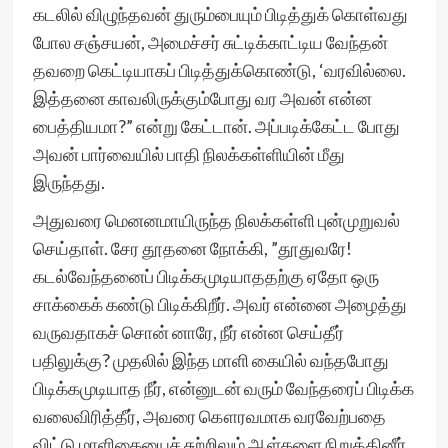
கடலில் விழுந்தவன் துரும்பையும் பிடித்துக் கொள்வது
போல சஞ்சயன், அமைச்சர் சுட்டிக்காட்டிய வேந்தன்
தவறை கெட்டியாகப் பிடித்துக்கொண்டு, ‘வரவில்லை.
இத்தனை காவலிருக்கும்போது வர அவன் என்ன
பைத்தியமா?” என்று கேட்டான். அப்படிக்கேட்ட போது
அவன் பார்வையில் பாதி நிலக்கள்ளியின் மீது
இருந்தது.
அதுவரை மெனனமாயிருந்த நிலக்கள்ளி புன்முறுவல்
செய்தாள். சேர தூதனை நோக்கி, ”தூதுவரே!
கடல்வேந்தனைப் பிடிக்கமுடியாததற்கு ஏதோ ஒரு
சாக்கைக் கண்டு பிடிக்கிறீர். அவர் என்னை அழைத்து
வருவதாகச் சொன் னாரே, நீர் என்ன செய்தீர்
பதிலுக்கு? முதலில் இந்த மாளி கையில் வந்தபோது
பிடிக்கமுடியாத நீர், என்னுடன் வரும் வேந்தரைப் பிடிக்க
வலைவிரித்தீர், அவரை கௌரவமாக வரவேற்பதை
விட்டு மாளிகையைச் சுற்றிலும் ஆள்களை நிறுத்தினீர்.