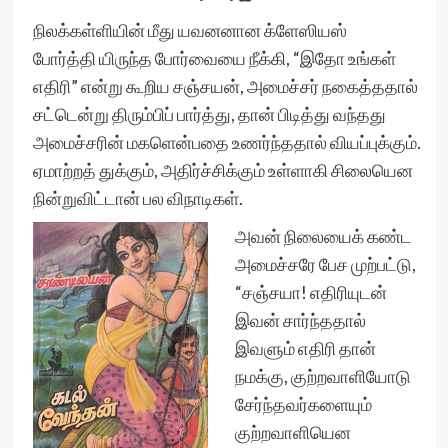
நிலக்கள்ளியின் மீது யவனனான க்ளேஸியஸ்
போர்த்தி யிருந்த போர்வையை நீக்கி, “இதோ உங்கள்
எதிரி” என்று கூறிய சஞ்சயன், அமைச்சர் நகைத்ததால்
சட்டென்று திரும்பிப் பார்த்து, தான் பிடித்து வந்தது
அமைச்சரின் மகளென்பதை உணர்ந்ததால் வியப்புக்கும்.
ஏமாற்றத் துக்கும், அதிர்ச்சிக்கும் உள்ளாகி சிலையென
நின்றுவிட்டான் பல விநாடிகள்.
அவன் நிலையைக் கண்ட
அமைச்சரே பேச முற்பட்டு,
“சஞ்சயா! எதிரியுடன்
இவன் சார்ந்ததால்
இவளும் எதிரி தான்
நமக்கு, குற்றவாளியோடு
சேர்ந்தவர்களையும்
குற்றவாளியென