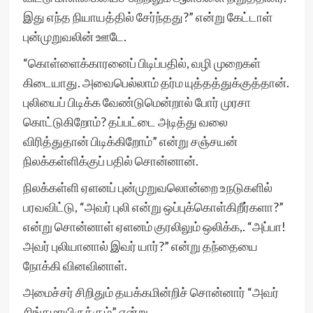
இது எந்த நியாயத்தில் சேர்ந்தது?” என்று கேட்டாள்
புன்முறுவலின் ஊடே.
“கொள்ளைக்காரனைப் பிடிப்பதில், வழி முறைகள்
கிடையாது. அவைபெல்லாம் தர்ம யுத்தத்துக்குத்தான்.
புலியைப் பிடிக்க வேண்டுமென்றால் போர் முரசா
கொட்டுகிறோம்? தப்பட்டை அடித்து வலை
விரித்துதான் பிடிக்கிறோம்” என்று சஞ்சயன்
நிலக்கள்ளிக்குப் பதில் சொன்னான்.
நிலக்கள்ளி ஏளனப் புன்முறுவலொன்றை உநடுகளில்
பரவவிட்டு, “அவர் புலி என்று ஒப்புக்கொள்கிறீர்களா?”
என்று சொன்னாள் ஏளனம் குரலிலும் ஒலிக்க,. “அப்பா!
அவர் புலியானால் இவர் யார்?” என்று தந்தையை
நோக்கி வினவினாள்.
அமைச்சர் சிறிதும் தயக்கமின்றிச் சொன்னார் “அவர்
சிங்கமாயிருக்கும்” என்று.