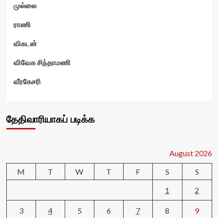
முல்லை
ராணி
விகடன்
விவேக சிந்தாமணி
வீரகேசரி
தேதிவாரியாகப் படிக்க
August 2026
M
T
W
T
F
S
S
1
2
3
4
5
6
7
8
9