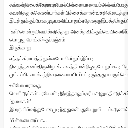
தங்கள்நிலைக்கேற்றாற்போல்பிள்ளையாரையும்அவ்வப்போத
கவனித்துக்கொண்டார்கள்.பிச்சைக்காரன்வசதிகிடைத்து
இடத்துக்குப்போகமுடியாவிட்டாலும்ஏதோஒருஇடத்திற்குப்
‘சுள்’ளென்றுவெயில்எரித்தது.அனல்தகிக்கும்வெயிலைஇப்
பொழுதுபோக்கிற்குப்பஞ்சம்
இருக்காது.
எந்தக்கிராமத்திலுள்ளகோவிலிலும் இப்படி
நிறைந்தசனம்திருவிழாக்காலத்திலன்றிஒருபோதும்கூடியிர
முட்கம்பிகளால்சுற்றிவரவளையமிடப்பட்டிருந்தது.யாரும்
உள்ளேயாராவது
வெளிஆட்கள்வரவேண்டிஇருந்தாலும்,உரியஅனுமதிஎடுக்கப்
‘தலைகள்’
இலகுவில்வந்துபோகமுடிந்ததுஎன்பதுவேறுவிடயம்.ஆனால்,ப
“பிள்ளையாரப்பா…