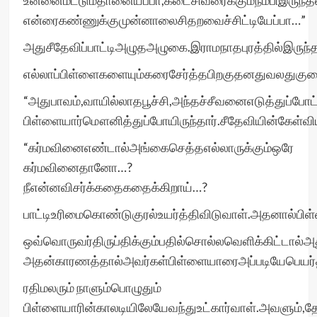
உன்னைமட்டும்தானையப்பா,கடைசிவரைக்கும்நம்பிஇருந்
என்ரைகண்ணுக்குமுன்னாலைசிதறவைச்சிட்டியேப்பா…”
அதுசீதேவிப்பாட்டிஅழுதஅழுகை.இராமநாதபுரத்தில்இருந்த
எல்லாப்பிள்ளைகளையும்கரைசேர்த்தபிறகுதனதுவலதுகுற
“அதுபாவம்,வாயில்லாதபூச்சி,அந்தச்சீவனைஎடுத்துப்போட்
பிள்ளையார்மௌனித்துப்போயிருந்தார்.சீதேவியின்கேள்வ
“கர்மவினைஎண்டால்அங்கைசெத்தஎல்லாருக்கும்ஒரே
கர்மவினைதானோ…?
நீஎன்னவிசர்க்கதைகதைக்கிறாய்…?
பாட்டிஉரிமைகொண்டுகுரல்உயர்த்திவிடுவாள்.அதனால்பிள
ஒவ்வொருவர்திருப்திக்கும்பதில்சொல்லவெளிக்கிட்டால்
அதன்காரணத்தால்அவர்கள்பிள்ளையாரைஅப்படியேபெயர்த்த
ரதிமலரும் நாளும்பொழுதும்
பிள்ளையாரின்காலடியிலேயேவந்துஉட்கார்வாள்.அவளும்,தே