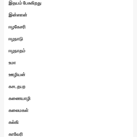
இதயம் பேசுகிறது
இன்ஸான்
ஈழகேசரி
ஈழநாடு
ஈழநாதம்
உமா
ஊழியன்
கசடதபற
கணையாழி
கலைமகள்
கல்கி
காவேரி