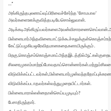
…”
அங்கிருந்தபுலனாய்வுப்பிரிவைச்சேர்ந்த ‘சோமபால’
அவர்களைஊக்குவித்தபடியேசொல்லுவான்.
அடிக்கடிஅங்கிருப்பவர்களைஅவன்விசாரணைசெய்வான்.அ
பிள்ளையார்அந்தவிளையாட்டுக்கூச்சலுக்குள்கொஞ்சம்உற்
கேட்டுப்பழகியஒரேவிதமானகதைகளாயிருக்கும் .
பிறகு,கொஞ்சம்கொஞ்சமாய்அந்தஇடத்தில்ஆட்கள்குறைய
சிலரைமுகாம்மாற்றப்போவதாய்சொன்னார்கள்.மற்றும்சில
விடுவிக்கப்பட்டவர்கள்,பிள்ளையார்முன்வந்ததோப்புக்கர
விடுவிக்கப்படாதவர்கள்வந்துமுறையிட்டார்கள்.
பிள்ளையாரால்என்னதான்செய்யமுடியும்?
பேசாதிருந்தார்.