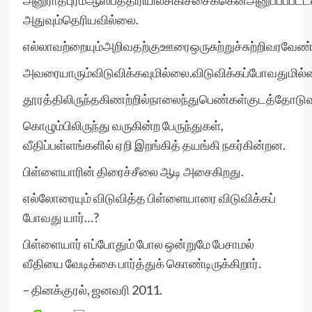
அனுராதபுரம்ஆஸ்பத்திரியில்சிகிச்சைக்கெனஅனுப்பப்பட்ட
அதுவும்தெரியவில்லை.
எல்லாவற்றையும்அறிவதற்குஊரைஒருசுற்றுச்சுற்றிவரவேண்ட
அவரையாரும்விடுவிக்கவுமில்லை.விடுவிக்கப்போவதுமில்
தூரத்திலிருந்தகிணற்றில்நாலைந்துபெண்கள்குடத்தோடு
கொழும்பிலிருந்து வருகின்ற பேருந்துகள்,
வீதிப்பள்ளங்களில் ஏறி இறங்கித் தயங்கி நகர்கின்றன.
பிள்ளையாரின் திரைச்சீலை ஆடி அசைகிறது.
எல்லோரையும் விடுவித்த பிள்ளையாரை விடுவிக்கப்
போவது யார்…?
பிள்ளையார் எப்போதும் போல ஒன்றுமே பேசாமல்
வீதியை வேடிக்கை பார்த்துக் கொண்டிருக்கிறார்.
– தினக்குரல், ஜனவரி 2011.