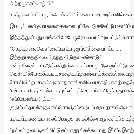
அந்தமுகாம்வாழ்வில்
உபத்திரவப்பட்டாலும்அவர்கள்பிள்ளையாரைமறக்கவில்லை.
இப்படிப்பலவிதமானகதைகளையும்கேட்டுக்கேட்டு,மனநிம்
இந்தத்துன்பதுயரங்களிலேயேஒரேயடியாய்அடிபட்டுப்போகா
“கெதியிலைவெளிலைபோடோணும்பிள்ளையாரப்பா…
இந்தநரகத்திலையிருந்துவிடுதலைகொடு”
என்றுவேண்டாதஆட்கள்இல்லை.எல்லாரதுஆவலும்விடுதல
வெளியில்போகக்கூடியசாத்தியம்தான்வாய்க்கவில்லை.மதி
கோயிலில்நடக்கும்அன்னதானங்களில்மரக்கறிவாசத்தையேஅ
‘மச்சமாமிசத்’தின்வாசமும்எட்டத்தொடங்கியிருந்தது.ப
‘சுப்பிரமணியஅய்யர்’
குடும்பம்தான்அதனால்கொஞ்சம்கஷ்டப்படுவதாகபிள்ளையார
மதியம்தாண்டிமாலைப்பொழுதானால்இளைஞர்கள்பந்தடித்த
“நல்லம்,நல்லம்,சாப்பிட்டுசும்மாதூங்கக்கூடாது.இப்பி