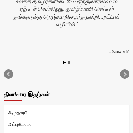
உலகத் தமிழர்களிடையே புரிந்துணர்வையும்
ஏற்படச் செய்கிறது. தமிழ்ப்பணி செய்யும்
தங்களுக்கு நெஞ்சம நிறைந்த நன்றி…நட்பின்
வழியில்.
ழி
சோலச்சி
தின/வார இதழ்கள்
அமுதசுரபி
அம்புலிமாமா