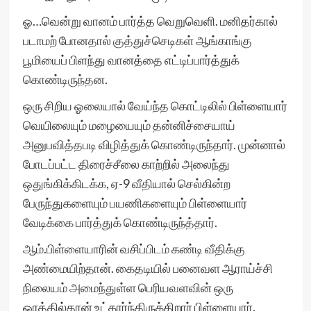
ஓ…வென்று வானம் பார்த்த வெறுவெளி. மனிதர்கால்
படாமற் போனதால் குத்துச்செடிகள் ஆங்காங்கு
பூமியைப் பிளந்து வானத்தை எட்டிப்பார்த்துக்
கொண்டிருந்தன.
ஒரு சிறிய ஓலையால் வேய்ந்த கொட்டிலில் பிள்ளையார்
வெயிலையும் மழையையும் தன்னிச்சையாய்
அனுபவித்தபடி விழித்துக் கொண்டிருந்தார். முன்னால்
போடப்பட்ட திரைச்சீலை காற்றில் அலைந்து
ஒதுங்கிக்கிடக்க, ஏ-9 வீதியால் செல்கின்ற
பேருந்துகளையும் பயணிகளையும் பிள்ளையார்
வேடிக்கை பார்த்துக் கொண்டிருந்த்தார்.
ஆம்.பிள்ளையாரின் வசிப்பிடம் கண்டி வீதிக்கு
அண்மையிற்தான். கைதடியில் பனைவள ஆராய்ச்சி
நிலையம் அமைந்துள்ள பெரியவளவின் ஒரு
ஓரத்தில்தான் உட்கார்ந்திருக்கிறார் பிள்ளையார்.