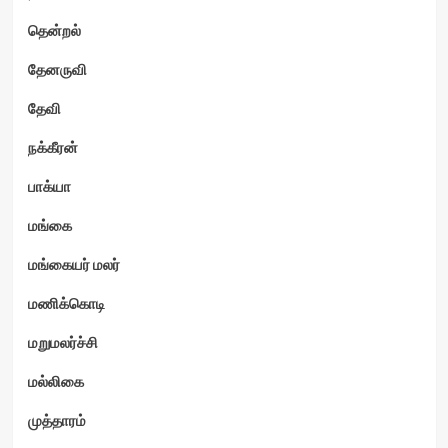
தென்றல்
தேனருவி
தேவி
நக்கீரன்
பாக்யா
மங்கை
மங்கையர் மலர்
மணிக்கொடி
மறுமலர்ச்சி
மல்லிகை
முத்தாரம்