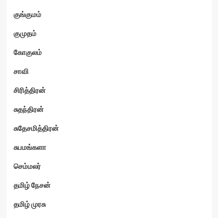
குங்குமம்
குமுதம்
கோகுலம்
சாவி
சிரித்திரன்
சுதந்திரன்
சுதேசமித்திரன்
சுபமங்களா
செம்மலர்
தமிழ் நேசன்
தமிழ் முரசு