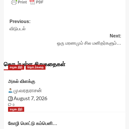
Post
Previous:
விடுபடல்
navigation
Next:
ஒரு மரணமும் சில மனிதர்களும்…
தொடர்புள்ள சிறுகதைகள்
சமூக நீதி
தொடர்கதை
அகல் விளக்கு
மு.வரதராசன்
August 7, 2026
0
சமூக நீதி
கோழி மொட்டு கம்பெனி…