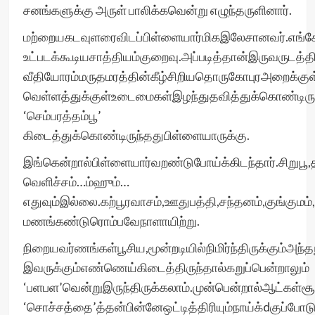
சனங்களுக்கு அருள் பாலிக்கவென்று எழுந்தருளினார்.
மற்றையகடவுளரைவிடப்பிள்ளையார்மிகஇலேசானவர்.எங்கேயாவ
உட்படக்கூடியசாத்தியம்குறைவு.அப்படித்தான்இருவருடத்
வீதியோரம்மருதமரத்தின்கீழ்சிறியதொருகோபுரஅறைக்குள்அர
வெள்ளத்துக்குள்உடைமைகள்இழந்துதவித்துக்கொண்டிருந்
‘செம்பரத்தம்பூ’
கிடைத்துக்கொண்டிருந்ததுபிள்ளையாருக்கு.
இங்கென்றால்பிள்ளையார்வறண்டுபோய்க்கிடந்தார்.சிறுபூ,
வெளிச்சம்…ம்ஹும்…
எதுவும்இல்லை.கற்பூரவாசம்,ஊதுபத்தி,சந்தனம்,குங்கும
மணங்கண்டுரொம்பவேநாளாயிற்று.
நிறையவர்ணங்கள்பூசிய,மூன்றடியில்நிமிர்ந்திருக்கும்அந
இவருக்கும்எண்ணெய்கிடைத்திருந்தால்கறுப்பென்றாலும்
‘பளபள’வென்றுஇருந்திருக்கலாம்.முன்பென்றால்ஆட்கள்ச
‘சொச்சத்தை’த்தன்பின்னேஒட்டித்திரியும்நாய்க்dகுப்போ