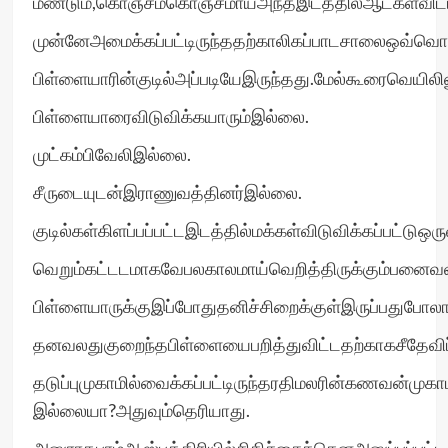
மீண்டும்,கொஞ்சம்கொஞ்சமாய்அந்தஇடத்தில்ஆட்கள்விடப்ப
முன்னேஅமைக்கப்பட்டிருந்ததற்காலிகப்பாடசாலைஒவ்வொருக
பிள்ளையாரின்குடில்அப்படியேஇருந்தது.மேல்கூரைவெயிலி
பிள்ளையாரைவிடுவிக்கயாரும்இல்லை.
முட்கம்பிவேலிஇல்லை.
சீருடையுடன்இராணுவத்தினர்இல்லை.
குடில்கள்கிளப்பப்பட்டஇடத்தில்மக்கள்விடுவிக்கப்பட்ட
வெறும்கட்டடமாகவேபலகாலமாய்வெறித்திருக்கும்பனைவள
பிள்ளையாருக்குஇப்போதுதனிச்சிறைக்குள்இருப்பதுபோல
தனவலதுகுறைந்தபிள்ளையைபறித்துவிட்டதற்காகசீதேவிப
தடுப்புமுகாமில்வைக்கப்பட்டிருந்தரதிமலரின்கணவன்முகாமி
இல்லையா?அதுவும்தெரியாது.