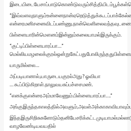
இடையிடையேசாப்பாடுகொண்டுவரும்சித்தியிடம்பூக்கள்கொ
“இவ்வளவுநாளும்உன்னைநான்ஏறெடுத்துக்கூடப்பாக்கேல்ல
என்ரைமனிசனைவிடப்பண்ணு.நான்வெளிலைவந்தவுடனைஉனக
பிள்ளையாரின்மௌனம்இன்னும்கலையாமல்இருக்கும்.
“குட்டிப்பிள்ளையாரப்பா…”
மெல்லியமழலைக்குரல்ஒன்றுகேட்பதுபோலிருந்ததுபிள்ளைய
யாருமில்லை…
அப்படியானால்,யாருடையகுரல்அது? ஓவியா
… கூப்பிடுகிறாள்.நாலுவயசுப்பச்சைமண்.
“எனக்குஎன்ரைஅம்மாவேணும்.பிள்ளையாரப்பா….”
அங்குஇருந்தகாலத்தில்அவளும்,அவள்அக்காகாவியாவும்மனத
இந்தஇருசிறிசுகளோடும்தனியேசரிக்கட்டமுடியாமல்மல்லாடும்
வாழவேண்டியவயதில்