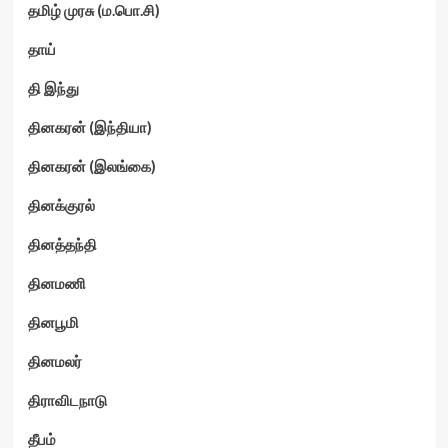
தமிழ் முரசு (ம.பொ.சி)
தாய்
தி இந்து
தினகரன் (இந்தியா)
தினகரன் (இலங்கை)
தினக்குரல்
தினத்தந்தி
தினமணி
தினபூமி
தினமலர்
திராவிடநாடு
தீபம்