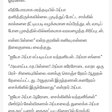
ஓடினேன்.
வீதியோரமாக மரத்தடியில் அப்பா
தனித்திருக்கவில்லை. முடித்துப் போட்ட சாக்கில்
கால்களை நீட்டியபடி வழக்கமான கம்பீரத்துடன், வாடிப்
போன முகத்தில் வில்லங்கமாக வரவழைத்த சிரிப்புடன்.
என்ன பிள்ளை” என்ற குரலின் கனிவு என்னை
நிலைகுலைய வைத்தது.
“ஐயோ அப்பா எப்படியப்பா வந்தனியள். அம்மா எங்கை”
“அவசரப்படாத பிள்ளை! அம்மா சுரேசோடை வாறா .ஒரு
பிரச்- சினையுமில்லை. எனக்கு கொஞ்ச நேரம் ஆறுதல்
தேவைப்பட்டது. அதுதான் இருந்தனான்.கனநேரம்
சைக்கிளில் இருக்கேலாது” என்றார் அப்பா.
“ஐயோ அப்பா ஆரோடை சைக்கிளில் வந்தனீங்கள்”
மீண்டும் கேள்விகளால் அப்பாவைத் துளைக்க அப்பா
கை காட்டினார். கைகாட்டிய திசையில் நிறுத்தி