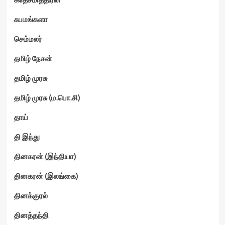
சுபமங்களா
செம்மலர்
தமிழ் நேசன்
தமிழ் முரசு
தமிழ் முரசு (ம.பொ.சி)
தாய்
தி இந்து
தினகரன் (இந்தியா)
தினகரன் (இலங்கை)
தினக்குரல்
தினத்தந்தி