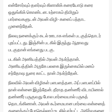
என்சோர்வும் தளர்வும் கிளாலிக் கரையோடு கரை
ஒதுங்கிக் கொண்டன. உற்சாகம் திமிறும்
பார்வைகளுடன் அவன் விழி- களைப் பந்தாட
முனைந்தேன்.
நிலவு நனைக்கும் கடல் ஊடாக எங்கள் படகுத்தொடர்
புறப்பட்டது. இஞ்சின் படகில் இருந்து ஆறாவது
படகுதான் எங்களது படகு.
படகின் அணியத்தில் அவன் அமர்ந்தான்.
அணியத்தின் அருகே பலகை இருக்கையில் மனம்
சந்தோஷ நுரை காட்ட நான் அமர்ந்தேன்.
நிலவில் அவன் விழிகள் பளபளத்தன. அப் பளபளப்பில்
நான் என்னை இழந்தேன். தீராத தண்ணீர் விடாயினால்
தண்ணீர் பருகுவது போல பார்வையால் பருகத்
தொடங்கினான். அவன் கூர்மையான பார்வை என்னைத்
துளைக்கும் போதெல்லாம் உடலில் ஏற்பட்ட அதிர்வுகளை