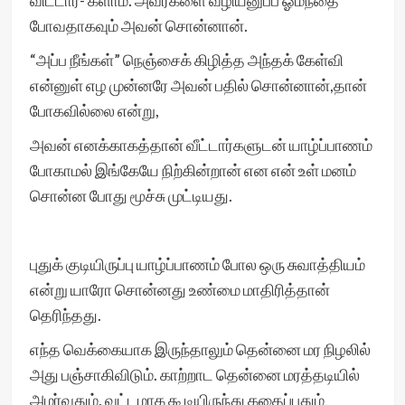
விட்டார்- களாம். அவர்களை வழியனுப்ப ஓமந்தை
போவதாகவும் அவன் சொன்னான்.
“அப்ப நீங்கள்” நெஞ்சைக் கிழித்த அந்தக் கேள்வி
என்னுள் எழ முன்னரே அவன் பதில் சொன்னான்,தான்
போகவில்லை என்று,
அவன் எனக்காகத்தான் வீட்டார்களுடன் யாழ்ப்பாணம்
போகாமல் இங்கேயே நிற்கின்றான் என என் உள் மனம்
சொன்ன போது மூச்சு முட்டியது.
புதுக் குடியிருப்பு யாழ்ப்பாணம் போல ஒரு சுவாத்தியம்
என்று யாரோ சொன்னது உண்மை மாதிரித்தான்
தெரிந்தது.
எந்த வெக்கையாக இருந்தாலும் தென்னை மர நிழலில்
அது பஞ்சாகிவிடும். காற்றாட தென்னை மரத்தடியில்
அமர்வதும், வட்டமாக கூடியிருந்து கதைப்பதும்