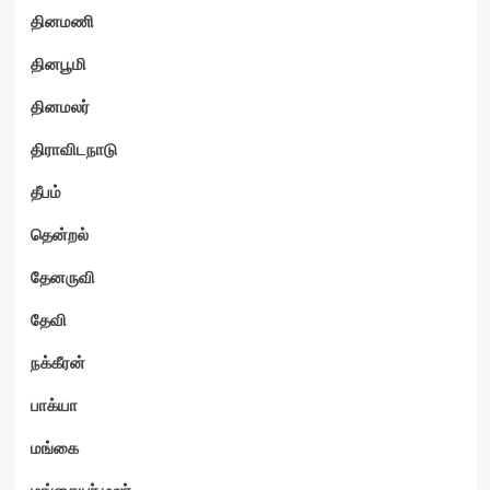
தினமணி
தினபூமி
தினமலர்
திராவிடநாடு
தீபம்
தென்றல்
தேனருவி
தேவி
நக்கீரன்
பாக்யா
மங்கை
மங்கையர் மலர்