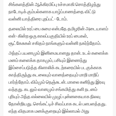
சிங்களத்தின் ஆக்கிரமிப்பு உச்சமாகி சொத்திழந்து
நாடோடிக் கும்பல்களாக யாழ்ப்பாணத்தை விட்டு
வன்னி யாத்திரை புறப்பட்- டோம்.
தலையில் உரப் பை சுமை என்பதே தமிழரின் அடையாளம்
என்- கின்ற ஒரு காலப்பகுதியில் உரப் பைகள்,
சூட்கேசுகள் சகிதம் நாங்களும் வன்னி நகர்ந்தோம்.
அந்தப் பயணமும் இனிமையானது தான். உடல் களைக்க
மனம் களைக்க தாகமும், பசியும் இணைந்து
இம்சைப்படுத்த கிளாலிக் கடற்கரையில் படகுக்காக
காத்திருந்து கடலையும் வானத்தையும் மாறி மாறிப்
பார்த்தோம். விம்மும் நெஞ்சுடன். மாலை கனிந்து இரவு
வந்தது. கடலும் வானமும் சங்கமித்து களி நடனம்
புரியும் அந்த எல்லையில் முழுப் புன்னகையாக நிலவு
தோன்றியது. செங்கட்டிச் சிவப்பாக கடல் பளபளத்தது.
எந்த விதமாக மனக்குறையும் இல்லாமல் அது