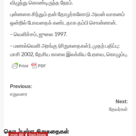
விழுந்து கொண்டிருந்த நேரம்.
புன்னகை சிந்தும் தன் தோழர்களோடு அவன் வாகனம்
ஒன்றில் போவதைக் கண்டதாக தம்பி சொன்னான்.
– வெளிச்சம், ஜுலை 1997.
– மணல்வெளி அரங்கு (சிறுகதைகள்), முதற் பதிப்பு:
மாசி 2002, தேசிய காலை இலக்கிய பேரவை, கொழும்பு.
Post
Previous:
எதுவரை
navigation
Next:
தேவர்கள்
தொடர்புள்ள சிறுகதைகள்
சமூக நீதி
தொடர்கதை