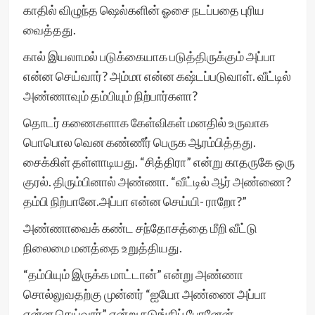
காதில் விழுந்த ஷெல்களின் ஓசை நடப்பதை புரிய
வைத்தது.
கால் இயலாமல் படுக்கையாக படுத்திருக்கும் அப்பா
என்ன செய்வார்? அம்மா என்ன கஷ்டப்படுவாள். வீட்டில்
அண்ணாவும் தம்பியும் நிற்பார்களா?
தொடர் கணைகளாக கேள்விகள் மனதில் உருவாக
பொபொல வென கண்ணீர் பெருக ஆரம்பித்தது.
சைக்கிள் தள்ளாடியது. “சித்திரா” என்று காதருகே ஒரு
குரல். திரும்பினால் அண்ணா. “வீட்டில் ஆர் அண்ணை?
தம்பி நிற்பானே.அப்பா என்ன செய்யி- ராறோ?”
அண்ணாவைக் கண்ட சந்தோசத்தை மீறி வீட்டு
நிலைமை மனத்தை உறுத்தியது.
“தம்பியும் இருக்க மாட்டான்” என்று அண்ணா
சொல்லுவதற்கு முன்னர் “ஐயோ அண்ணை அப்பா
என்ன செய்வார்” என்று நடுங்கிப் போனேன்.