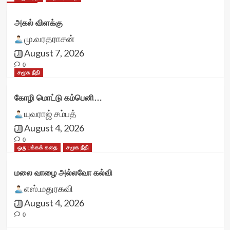
அகல் விளக்கு
மு.வரதராசன்
August 7, 2026
0
சமூக நீதி
கோழி மொட்டு கம்பெனி…
யுவராஜ் சம்பத்
August 4, 2026
0
ஒரு பக்கக் கதை
சமூக நீதி
மலை வாழை அல்லவோ கல்வி
எஸ்.மதுரகவி
August 4, 2026
0