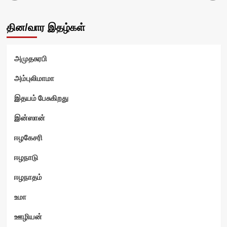
தின/வார இதழ்கள்
அமுதசுரபி
அம்புலிமாமா
இதயம் பேசுகிறது
இன்ஸான்
ஈழகேசரி
ஈழநாடு
ஈழநாதம்
உமா
ஊழியன்