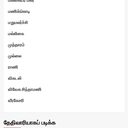
மணிக்கொடி
மறுமலர்ச்சி
மல்லிகை
முத்தாரம்
முல்லை
ராணி
விகடன்
விவேக சிந்தாமணி
வீரகேசரி
தேதிவாரியாகப் படிக்க