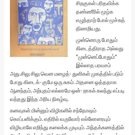
சிறகுகள் பரிதவிக்க
தண்ணீரில் மூழ்க
எழுந்தாற் போல் மூச்சுத்
திணறியது.
முன்னொரு போதும்
கிடைத்திராத அல்லது
“முன்னெப்போதும்”
இல்லாத பரவசம்
அது.சிலு சிலு வென மழைத்- துளிகள் முகத்தில் படும்
போது கிடைக்- குமே ஒரு சுகம். அதனை ஒத்ததாக
ஆனந்தம், அற்புதம் எல்லாமே ஒன்- றாகக் கலந்து எப்படி
வந்தது இந்த அரிய நிகழ்வு.
கனவுகள் மின்னும் விழிகளில் சந்தோஷம்
கொப்பளிக்கும். எதிரில் வருவோர் எல்லோரையும்
விழியாலே எறிந்து கலைக்க முடியும். அந்தக்கணத்தில்