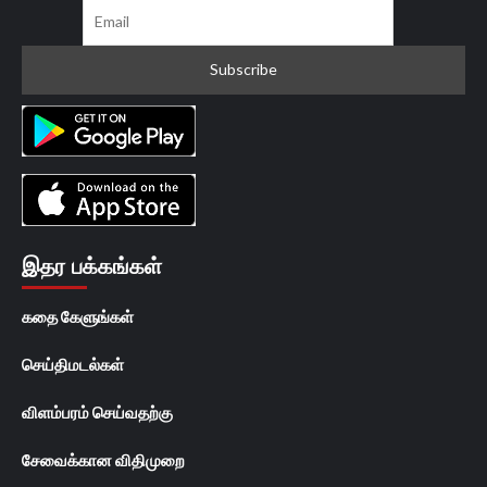
இதர பக்கங்கள்
கதை கேளுங்கள்
செய்திமடல்கள்
விளம்பரம் செய்வதற்கு
சேவைக்கான விதிமுறை