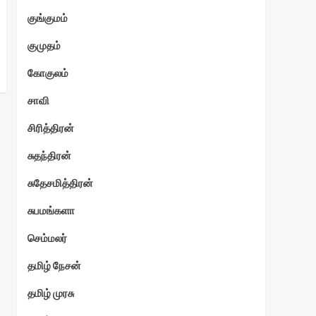
குங்குமம்
குமுதம்
கோகுலம்
சாவி
சிரித்திரன்
சுதந்திரன்
சுதேசமித்திரன்
சுபமங்களா
செம்மலர்
தமிழ் நேசன்
தமிழ் முரசு