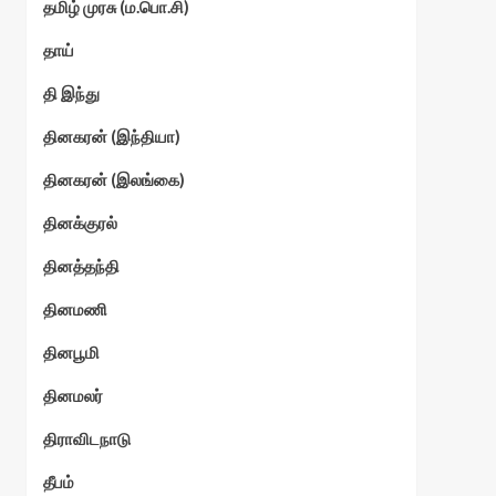
தமிழ் முரசு (ம.பொ.சி)
தாய்
தி இந்து
தினகரன் (இந்தியா)
தினகரன் (இலங்கை)
தினக்குரல்
தினத்தந்தி
தினமணி
தினபூமி
தினமலர்
திராவிடநாடு
தீபம்