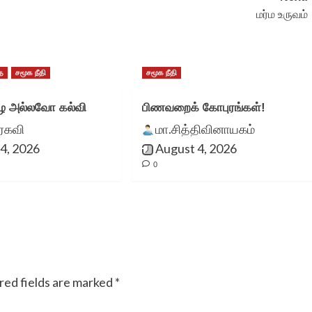
இடத்தில் பார்க்கும்
மர்ம உருவம்
வாய்ப்பை
உருவாக்கியமைக்கு
ை
சமூக நீதி
சமூக நீதி
வாழ்த்தும் நன்றியும்.
 அல்லவோ கல்வி
பிணவறைக் கோபுரங்கள்!
ுரகவி
மா.சித்திவினாயகம்
4, 2026
August 4, 2026
0
எஸ்.அர்ஷ
red fields are marked
*