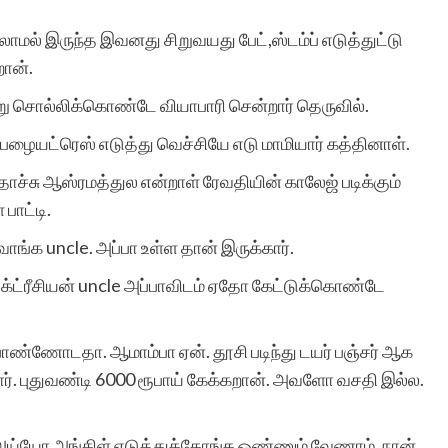
ல் இருந்த இவனது சிறுவயது பேட்,ஸ்டம்ப் எடுத்துட்டு
றான்.
்று சொல்லிக்கொண்டே வியாபாரி சென்றார் தெருவில்.
ழையட்ரெஸ் எடுத்து வெச்சியே எடு மாமியார் கத்தினாள்.
தாச்சு ஆஸ்ரமத்துல என்றாள் ரேவதியின் காலேஜ் படிக்கும்
பாட்டி.
 வாங்க uncle. அப்பா உள்ள தான் இருக்கார்.
க்ட்ரீசியன் uncle அப்பாவிடம் ஏதோ கேட்டுக்கொண்டே
ொண்ணோடதா. ஆமாம்பா ஏன். தூசி படிந்து டயர் பஞ்சர் ஆக
டார். புதுவண்டி 6000 ரூபாய் கேக்கறான். அவளோ வசதி இல்ல.
.. அய்யோ அங்கிள் எடுத்துக்கோங்க ஒண்ணும் வேணாம். நான்