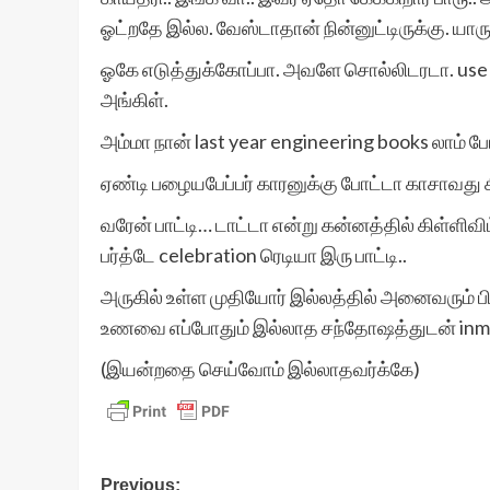
ஓட்றதே இல்ல. வேஸ்டாதான் நின்னுட்டிருக்கு. யார
ஓகே எடுத்துக்கோப்பா. அவளே சொல்லிடரடா. use ஆன
அங்கிள்.
அம்மா நான் last year engineering books லாம் போ
ஏண்டி பழையபேப்பர் காரனுக்கு போட்டா காசாவது கி
வரேன் பாட்டி… டாட்டா என்று கன்னத்தில் கிள்ளி
பர்த்டே celebration ரெடியா இரு பாட்டி..
அருகில் உள்ள முதியோர் இல்லத்தில் அனைவரும் 
உணவை எப்போதும் இல்லாத சந்தோஷத்துடன் inma
(இயன்றதை செய்வோம் இல்லாதவர்க்கே)
Post
Previous: