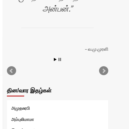
அன்பன்.
வ.மு.முரளி
ியா
தின/வார இதழ்கள்
அமுதசுரபி
அம்புலிமாமா