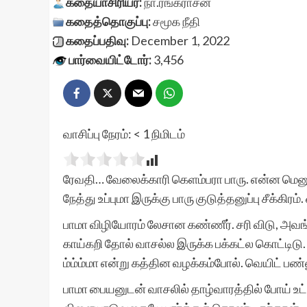
கதையாசிரியர்:
நா.ரங்கராசன்
கதைத்தொகுப்பு:
சமூக நீதி
கதைப்பதிவு:
December 1, 2022
பார்வையிட்டோர்:
3,456
வாசிப்பு நேரம்:
< 1
நிமிடம்
ரேவதி… வேலைக்காரி கெளம்பரா பாரு. என்ன மெனு
நேத்து உப்புமா இருக்கு பாரு குடுத்தனுப்பு சீக்கிர
பாமா விழியோரம் லேசான கண்ணீர். சரி விடு, அவங்க 
காய்கறி தோல் வாசல்ல இருக்க பக்கட்ல கொட்டிடு.
ம்ம்ம்மா என்று கத்தின வழக்கம்போல். வெயிட் பண்ண
பாமா பையனுடன் வாசலில் தாழ்வாரத்தில் போய் உட்