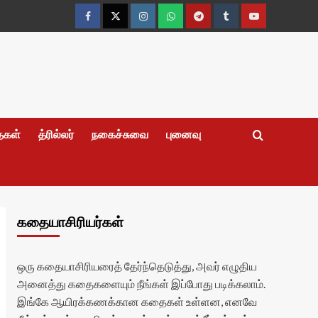
Facebook
Twitter
Instagram
Whatsapp
Telegram
Tumblr
YouTube
தைகள்
த்ரில்லர்
நகைச்சுவை
புனைவு
கதையாசிரியர்கள்
ஒரு கதையாசிரியரைத் தேர்ந்தெடுத்து, அவர் எழுதிய
அனைத்து கதைகளையும் நீங்கள் இப்போது படிக்கலாம்.
இங்கே ஆயிரக்கணக்கான கதைகள் உள்ளன, எனவே