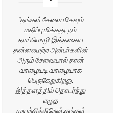
தங்கள் சேவை மிகவும்
மதிப்பு மிக்கது. நம்
தாய்மொழி இத்தகைய
மனந
தன்னலமற்ற அன்பர்களின்
ஏற்
அரும் சேவையால் தான்
இது
வாழையடி வாழையாக
பெருகேறுகிறது.
இத்தளத்தில் தொடர்ந்து
எழுத
முயற்சிக்கிறேன்.தங்கள்