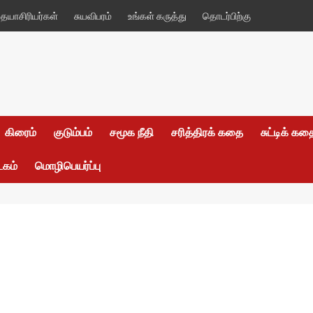
யாசிரியர்கள்
சுயவிபரம்
உங்கள் கருத்து
தொடர்பிற்கு
கிரைம்
குடும்பம்
சமூக நீதி
சரித்திரக் கதை
சுட்டிக் க
டகம்
மொழிபெயர்ப்பு