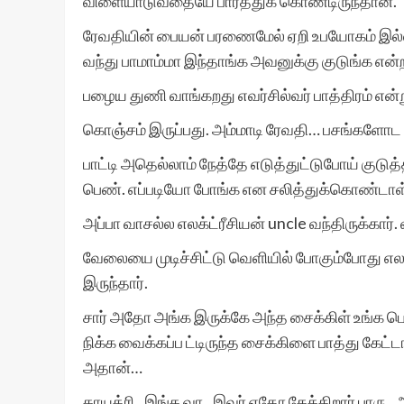
விளையாடுவதையே பார்த்துக் கொண்டிருந்தான்.
ரேவதியின் பையன் பரணைமேல் ஏறி உபயோகம் இல்லாம
வந்து பாமாம்மா இந்தாங்க அவனுக்கு குடுங்க என்
பழைய துணி வாங்கறது எவர்சில்வர் பாத்திரம் என
கொஞ்சம் இருப்பது. அம்மாடி ரேவதி… பசங்களோட ப
பாட்டி அதெல்லாம் நேத்தே எடுத்துட்டுபோய் குடுத்
பெண். எப்படியோ போங்க என சலித்துக்கொண்டாள் 
அப்பா வாசல்ல எலக்ட்ரீசியன் uncle வந்திருக்கார்.
வேலையை முடிச்சிட்டு வெளியில் போகும்போது எல
இருந்தார்.
சார் அதோ அங்க இருக்கே அந்த சைக்கிள் உங்க ப
நிக்க வைக்கப்ப ட்டிருந்த சைக்கிளை பாத்து கேட்
அதான்…
காயத்ரி.. இங்க வா.. இவர் ஏதோ கேக்கிறார் பாரு