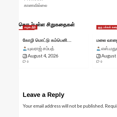
காணவில்லை
navigation
தொடர்புள்ள சிறுகதைகள்
சமூக நீதி
ஒரு பக்கக் கத
கோழி மொட்டு கம்பெனி…
மலை வாழை
யுவராஜ் சம்பத்
எஸ்.மத
August 4, 2026
August 
0
0
Leave a Reply
Your email address will not be published.
Requi