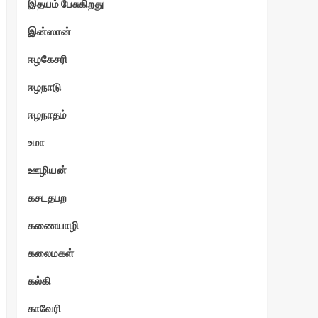
இதயம் பேசுகிறது
இன்ஸான்
ஈழகேசரி
ஈழநாடு
ஈழநாதம்
உமா
ஊழியன்
கசடதபற
கணையாழி
கலைமகள்
கல்கி
காவேரி