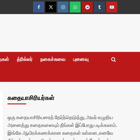
Facebook
Twitter
Instagram
Whatsapp
Telegram
Tumblr
YouTube
தைகள்
த்ரில்லர்
நகைச்சுவை
புனைவு
கதையாசிரியர்கள்
ஒரு கதையாசிரியரைத் தேர்ந்தெடுத்து, அவர் எழுதிய
அனைத்து கதைகளையும் நீங்கள் இப்போது படிக்கலாம்.
இங்கே ஆயிரக்கணக்கான கதைகள் உள்ளன, எனவே