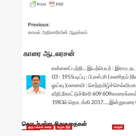
Post
Previous:
காவல் அதிகாரியின் ஆதங்கம்
navigation
காரை ஆடலரசன்
என்னைப் பற்றி... இயற்பெயர் : இராம. 
03 - 1955படிப்பு : பி.எஸ்.சி ( கணிதம் 
ஓய்வு )மனைவி : செந்தமிழ்ச்செல்விமகன்க
வீதி,கோட்டுச்சேரி 609 609காரைக்கால
1983ல் தொடங்கி 2017.....இன்றுவரை 
தொடர்புள்ள சிறுகதைகள்
ஒரு பக்கக் கதை
சமூக நீதி
காதல்