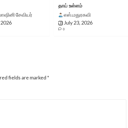
எழுத்தாற்றலை உலகறியச்
தாய் உள்ளம்
லோஷினி சேவியர்
எஸ்.மதுரகவி
செய்யும் இந்த
, 2026
July 23, 2026
இணைத்தளத்திற்கு எனது
0
நன்றியையும்,
பாராட்டுக்களையும்
தெரிவித்துக்
கொள்கின்றேன்.
red fields are marked
*
மாலினி அரவிந்