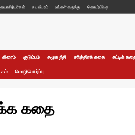
யாசிரியர்கள்
சுயவிபரம்
உங்கள் கருத்து
தொடர்பிற்கு
கிரைம்
குடும்பம்
சமூக நீதி
சரித்திரக் கதை
சுட்டிக் க
டகம்
மொழிபெயர்ப்பு
பக்க கதை