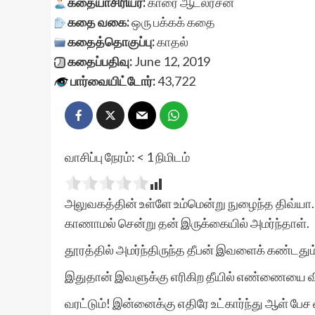
கதையாசிரியர்:
காரை ஆடலரசன்
கதை வகை:
ஒரு பக்கக் கதை
கதைத்தொகுப்பு:
காதல்
கதைப்பதிவு:
June 12, 2019
பார்வையிட்டோர்:
43,722
வாசிப்பு நேரம்:
< 1
நிமிடம்
அலுவகத்தின் உள்ளே உம்மென்று நுழைந்த திவ்யா
காணாமல் சென்று தன் இருக்கையில் அமர்ந்தாள்.
தூரத்தில் அமர்ந்திருந்த தீபன் இவளைக் கண்டதும
இதுதான் இவளுக்கு எரிகிற தீயில் எண்ணையை வி
வரட்டும்! இன்னைக்கு எதிரே உட்கார்ந்து ஆள் பே