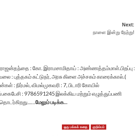
போன்ற பாரபட்சமற்ற
பணியைச் செய்யவில்லை
Next:
என்பதை துணிந்து குறிப்பிட
நாளை இன்று நேற்று!
என்னால் முடிகின்றது.
எனக்குச் சர்வதேச
வாசகர்கள் பலரை
நடராஜன்தந்தை : கோ. இராமசாமிதாய் : அண்ணத்தம்மாள்.பிறப்பு :
)வேலை : புத்தகம் கட்டுநர், அரசு கிளை அச்சகம் காரைக்கால்.(
அறிமுகமாக்கி வைத்தது
ள் : நிர்மல், விமல்முகவரி : 7, பிடாரி கோயில்
மட்டுமல்ல, புலம்பெயர்ந்த
்.கைபேசி : 9786591245 இலக்கிய மற்றும் எழுத்துப்பணி
தொடர்கிறது...…
மேலும் படிக்க...
பெண் எழுத்தாளர்களின்
எழுத்துக்களுக்கு
மதிப்பளித்து அவர்களின்
ஒரு பக்கக் கதை
குடும்பம்