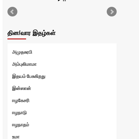
தின/வார இதழ்கள்
அமுதசுரபி
அம்புலிமாமா
இதயம் பேசுகிறது
இன்ஸான்
ஈழகேசரி
ஈழநாடு
ஈழநாதம்
உமா
தன்