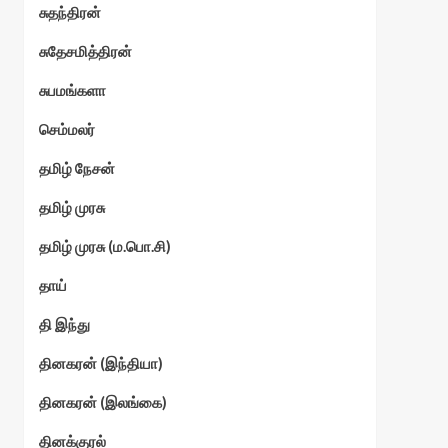
சுதந்திரன்
சுதேசமித்திரன்
சுபமங்களா
செம்மலர்
தமிழ் நேசன்
தமிழ் முரசு
தமிழ் முரசு (ம.பொ.சி)
தாய்
தி இந்து
தினகரன் (இந்தியா)
தினகரன் (இலங்கை)
தினக்குரல்