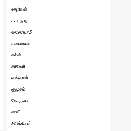
ஊழியன்
கசடதபற
கணையாழி
கலைமகள்
கல்கி
காவேரி
குங்குமம்
குமுதம்
கோகுலம்
சாவி
சிரித்திரன்