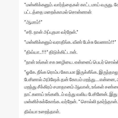
“மன்னிக்கனும். வார்த்தைகள் காட்டமாய் வருது. 
பட்டத்தை மறைக்காமல் சொன்னான்
“ஆமாம்!”
“சரி. நான் அப்புறமா வர்றேன்.”
“மன்னிக்கனும் வராதீங்க. வீண் பேச்சு வேணாம்!!”
“திவ்யா..!!!” திடுக்கிட்டான்.
“நான் உங்கள் சக ஊழியை. என்னைப் பெயர் சொல்ல
“ஓகே. நீங்க ரொம்ப கோபமா இருக்கீங்க. இருந்தால
பேசினால் அபிஷேக் தன் கோபம் மறந்து… என்னை, 
மறந்து சீக்கிரம் சமாதானம் ஆவான், உங்கள் சண்ட
நாட்களாய் உங்களிடம் வந்து வலிய பேசினேன். இது உங
மன்னிச்சுக்கோங்க. வர்றேன். ” சொல்லி நகர்ந்தான்
திவ்யா உறைந்தாள்.