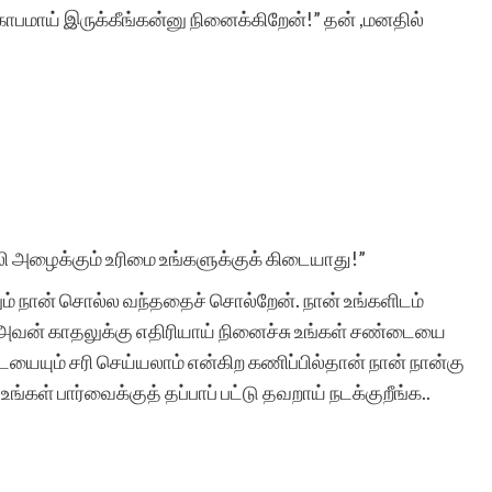
கோபமாய் இருக்கீங்கன்னு நினைக்கிறேன்!” தன் ,மனதில்
சிறுகதைகள். கொம் என்ற
இந்த
இணையத்தளம்
உலகத்
தமிழ் இலக்கிய
ி அழைக்கும் உரிமை உங்களுக்குக் கிடையாது!”
வளர்ச்சிக்கு
மிகப்பெரிய
ும் நான் சொல்ல வந்ததைச் சொல்றேன். நான் உங்களிடம்
அவன் காதலுக்கு எதிரியாய் நினைச்சு உங்கள் சண்டையை
தொண்டாற்றி வருகின்றது
ையையும் சரி செய்யலாம் என்கிற கணிப்பில்தான் நான் நான்கு
என்றால் மிகையாகாது.
்கள் பார்வைக்குத் தப்பாப் பட்டு தவறாய் நடக்குறீங்க..
.
வேறு எந்த ஒரு
இணையத்தளமும் இது