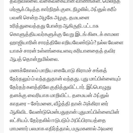
தவறவில்லை. வகைவகையான வாணங்கள். மெலிந்த
மர்சூக் பிடித்த கார்நிறக் குடைநிழலில், அப்துல் கரீம்
பவனி சென்ற அழகே அழகு. தமயனை
உரித்துவைத்தது போன்ற ஆகிருதி. பட்டாசு
கொளுத்தியவர்களுக்கு வேறு இடங் கிடைக் காமலா
ஹாஜியாரின் சாரத்திலே எறியவேண்டும்? நல்ல வேளை
யாகச் சாரன் உள்ளங்கையளவு கரியானதைத் தவிர
ஆபத் தொன்றுமில்லை.
மணக்கோலம் மாறிய கையோடு கிராமச் சங்கத்
தேர்தலும் ம் வந்ததுதான் வந்தது. புது மாப்பிள்ளையும்
தேர்தற் களத்திலே குதித்துவிட்டார். இப்பொழுது
தனக்கு வைரியாக மாறிவிட்ட தமையன் அப்துல்
காதரை – சேர்மனை, வீழ்த்தி தான் அக்கிரா னர்
ஆகிவிட வேண்டுமென்பதுதான் புதுமாப்பிள்ளையின்
லட்சியம். தேர்தலில் ஈடுபடும் அபிப்பிராயத்தை
மாமனார் பலமாக எதிர்த்தால், மருமகனால் அவரை