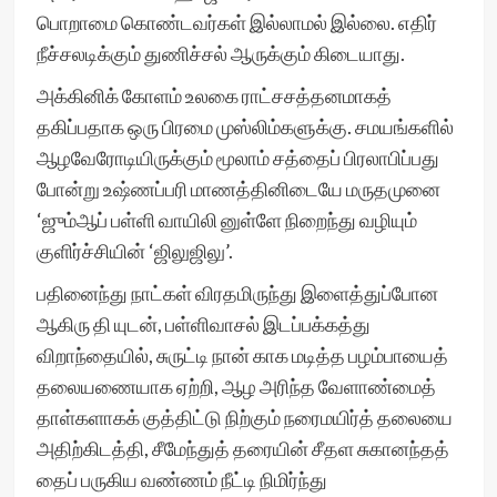
பொறாமை கொண்டவர்கள் இல்லாமல் இல்லை. எதிர்
நீச்சலடிக்கும் துணிச்சல் ஆருக்கும் கிடையாது.
அக்கினிக் கோளம் உலகை ராட்சசத்தனமாகத்
தகிப்பதாக ஒரு பிரமை முஸ்லிம்களுக்கு. சமயங்களில்
ஆழவேரோடியிருக்கும் மூலாம் சத்தைப் பிரலாபிப்பது
போன்று உஷ்ணப்பரி மாணத்தினிடையே மருதமுனை
‘ஜும்ஆப் பள்ளி வாயிலி னுள்ளே நிறைந்து வழியும்
குளிர்ச்சியின் ‘ஜிலுஜிலு’.
பதினைந்து நாட்கள் விரதமிருந்து இளைத்துப்போன
ஆகிரு தி யுடன், பள்ளிவாசல் இடப்பக்கத்து
விறாந்தையில், சுருட்டி நான் காக மடித்த பழம்பாயைத்
தலையணையாக ஏற்றி, ஆழ அரிந்த வேளாண்மைத்
தாள்களாகக் குத்திட்டு நிற்கும் நரைமயிர்த் தலையை
அதிற்கிடத்தி, சீமேந்துத் தரையின் சீதள சுகானந்தத்
தைப் பருகிய வண்ணம் நீட்டி நிமிர்ந்து