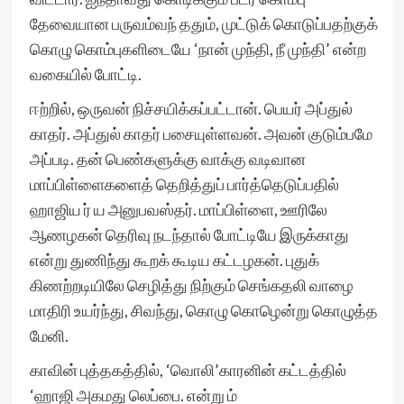
தேவையான பருவம்வந் ததும், முட்டுக் கொடுப்பதற்குக்
கொழு கொம்புகளிடையே ‘நான் முந்தி, நீ முந்தி’ என்ற
வகையில் போட்டி.
ஈற்றில், ஒருவன் நிச்சயிக்கப்பட்டான். பெயர் அப்துல்
காதர். அப்துல் காதர் பசையுள்ளவன். அவன் குடும்பமே
அப்படி. தன் பெண்களுக்கு வாக்கு வடிவான
மாப்பிள்ளைகளைத் தெறித்துப் பார்த்தெடுப்பதில்
ஹாஜிய ர் ய அனுபவஸ்தர். மாப்பிள்ளை, ஊரிலே
ஆணழகன் தெரிவு நடந்தால் போட்டியே இருக்காது
என்று துணிந்து கூறக் கூடிய கட்டழகன். புதுக்
கிணற்றடியிலே செழித்து நிற்கும் செங்கதலி வாழை
மாதிரி உயர்ந்து, சிவந்து, கொழு கொழென்று கொழுத்த
மேனி.
காவின் புத்தகத்தில், ‘வொலி’காரனின் கட்டத்தில்
‘ஹாஜி அகமது லெப்பை. என்று ம்