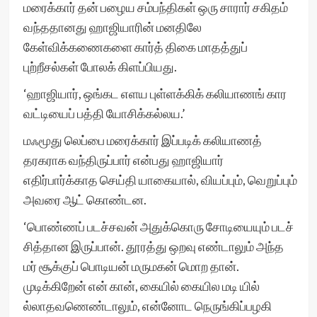
மரைக்கார் தன் பழைய சம்பந்திகள் ஒரு சாரார் சகிதம்
வந்ததானது ஹாஜியாரின் மனதிலே
கேள்விக்கணைகளை கார்த் திகை மாதத்துப்
புற்றீசல்கள் போலக் கிளப்பியது.
‘ஹாஜியார், ஒங்கட எளய புள்ளக்கிக் கலியாணங் கார
வட்டியைப் பத்தி யோசிக்கல்லய.’
மஃமூது லெப்பை மரைக்கார் இப்படிக் கலியாணத்
தரகராக வந்திருப்பார் என்பது ஹாஜியார்
எதிர்பார்க்காத செய்தி யாகையால், வியப்பும், வெறுப்பும்
அவரை ஆட் கொண்டன.
‘பொண்ணப் படச்சவன் அதுக்கொரு சோடியையும் படச்
சித்தான இருப்பான். தூரத்து ஒறவு எண்டாலும் அந்த
மர் சூக்குப் பொடியன் மருமகன் மொற தான்.
முடிக்கிறேன் என் கான், கையில் கையில மடி யில்
ல்லாதவணெண்டாலும், என்னோட நெருங்கிப்பழகி