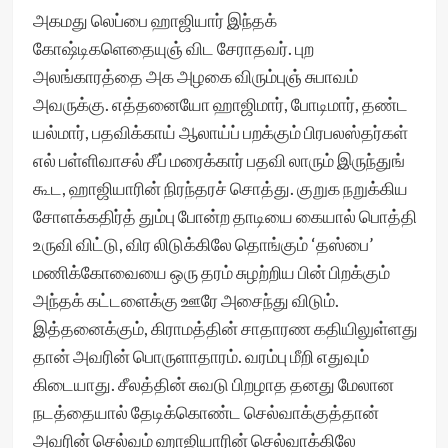
அகமது லெப்பை ஹாஜியார் இந்தக்
கோஷ்டிகளெதையுஞ் விட சேராதவர். புற
அலங்காரத்தை அக அழகை விரும்புஞ் சுபாவம்
அவருக்கு. எத்தனையோ ஹாஜிமார், போடிமார், தண்ட
யல்மார், பதவிக்காய் ஆலாய்ப் பறக்கும் பிரபலஸ்தர்கள்
எல் பள்ளிவாசல் சீப் மரைக்கார் பதவி லாரும் இருந்துங்
கூட, ஹாஜியாரின் நிரந்தரச் சொத்து. குறுக நறுக்கிய
சோளக்கதிர்த் தும்பு போன்ற தாடியை கையால் பொத்தி
உருவி விட்டு, விர லிடுக்கிலே தொங்கும் ‘தஸ்பை’
மணிக்கோவையை ஒரு தரம் சுழற்றிய பின் பிறக்கும்
அந்தக் கட்டளைக்கு ஊரே அசைந்து விடும்.
இத்தனைக்கும், கிராமத்தின் சாதாரண கதியிலுள்ளது
தான் அவரின் பொருளாதாரம். வரம்பு மீறி எதுவும்
கிடையாது. சீலத்தின் சுவடு பிறழாத தனது மேலான
நடத்தையால் தேடிக்கொண்ட செல்வாக்குத்தான்
அவரின் செல்வம் ஹாஜியாரின் செல்வாக்கிலே