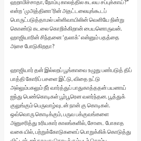
ஹறாமிச்சாதா, நோம்பு காலத்தில கடலய சப்புக்காய்?”
என்ற ‘முஅத்தினா’ரின் அதட்டலையுங்கூடப்
பொருட்படுத்தாமல் பள்ளிவாயிலின் வெளியே நின்று
கொண்டு கடலை கொறிக்கிறான் பையனொருவன்.
ஹாஜியாரின் சிந்தனை ‘தலாக்’ என்னும் பதத்தை
அசை போடுகிறதா?
ஹாஜியார் தன் இல்லறப் பூங்காவை உழுது பண்படுத் திப்
பாத்தி கோரிப் பசளை இட்டு, விதை நட்டு
அல்லும்பகலும் நீர் வார்த்துப் பாதுகாத்ததன் பயனாய்
ஐந்து பெண்கொடிகள் பூர்பூரென வளர்ந்தன. பூத்துக்
குலுங்கும் பெருவாழ்வுடன் நான் கு கொடிகள்.
ஒவ்வொரு கொடிக்கும், பருவ பக்குவங்களை
அனுசரித்து உரியகார் காலங்களில், சோடை போகாத
வகை யில், பற்றுக்கோடுகளைப் பொறுக்கிக் கொடுத்து
விட்டார். ஐந்தாவது கொடிக்கும் படர் கொம்பு