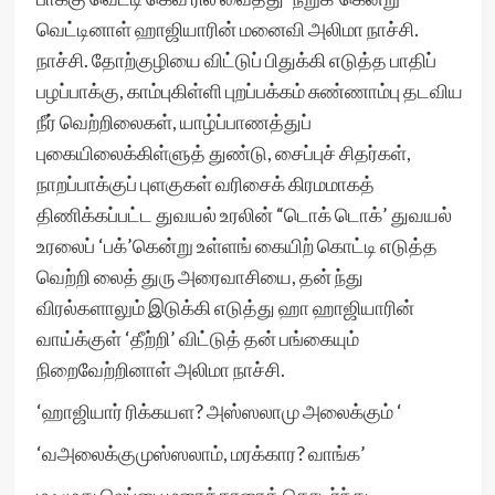
வெட்டினாள் ஹாஜியாரின் மனைவி அலிமா நாச்சி.
நாச்சி. தோற்குழியை விட்டுப் பிதுக்கி எடுத்த பாதிப்
பழப்பாக்கு, காம்புகிள்ளி புறப்பக்கம் சுண்ணாம்பு தடவிய
நீர் வெற்றிலைகள், யாழ்ப்பாணத்துப்
புகையிலைக்கிள்ளுத் துண்டு, சைப்புச் சிதர்கள்,
நாறப்பாக்குப் புளகுகள் வரிசைக் கிரமமாகத்
திணிக்கப்பட்ட துவயல் உரலின் “டொக் டொக்’ துவயல்
உரலைப் ‘பக்’கென்று உள்ளங் கையிற் கொட்டி எடுத்த
வெற்றி லைத் துரு அரைவாசியை, தன் ந்து
விரல்களாலும் இடுக்கி எடுத்து ஹா ஹாஜியாரின்
வாய்க்குள் ‘தீற்றி’ விட்டுத் தன் பங்கையும்
நிறைவேற்றினாள் அலிமா நாச்சி.
‘ஹாஜியார் ரிக்கயள? அஸ்ஸலாமு அலைக்கும் ‘
‘வஅலைக்குமுஸ்ஸலாம், மரக்கார? வாங்க’