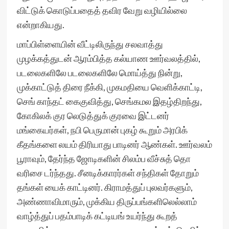
விட்டுக் கொடுப்பதைத் தவிர வேறு வழியில்லை
என்றாகியது.
மாப்பிள்ளையின் வீட்டிலிருந்து சலவாத்து
முழக்கத்துடன் ஆரம்பித்த கல்யாண ஊர்வலத்தில்,
படலைகளிலே படலைகளிலே மொய்த்து நின்று,
முக்காட்டுத் திரை நீக்கி, முகமதியை வெளிக்காட்டி,
செங் காந்தட் கைகுவித்து, செங்கமல இதழ்திறந்து,
கோகிலக் குர லெடுத்துக் குரவை இட்டனர்
மங்கையர்கள், நபி பெருமான் புகழ் கூறும் அரபிக்
கீதங்களை லயம் திரியாது பாடினர் ஆண்கள். ஊர்வலம்
பூராவும், தேர்ந்த ஜோடிகளின் சிலம்ப வீச்சுத் தொ
வரிசை டர்ந்தது. சீனடிக்காரர்கள் சந்திகள் தோறும்
தங்கள் யைக் காட்டினர். கிராமத்துப் புலவர்களும்,
அண்ணாவிமாரும், முக்கிய திருப்பங்களிலெல்லாம்
வாழ்த்துப் பதம்பாடிக் கட்டியங் உயர்ந்து கூறத்