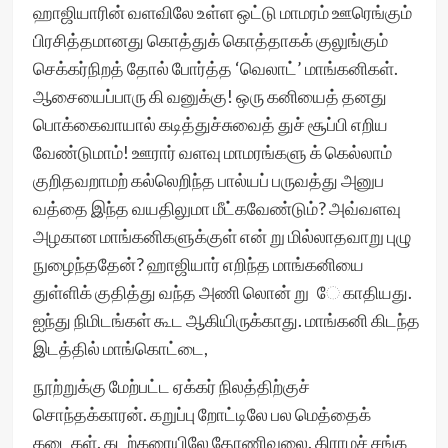
ஹாஜியாரின் வளவிலே உள்ள ஒட்டு மாமரம் ஊரெங்கும்
பிரசித்தமானது கொத்துக் கொத்தாகக் குலுங்கும்
செக்கர்நிறத் தோல் போர்த்த ‘வெலாட்’ மாங்கனிகள்.
ஆசையைப்பாரு கி வனுக்கு! ஒரு கனியைத் தனது
பொக்கைவாயால் கடித்துச்சுவைத் துச் சூப்பி எறிய
வேண்டுமாம்! ஊரார் வளவு மாமரங்களு க் கெல்லாம்
குறிதவறாமற் கல்லெறிந்த பால்யப் பருவத்து அனுப
வத்தை இந்த வயதிலுமா மீட்கவேண்டும்? அவ்வளவு
அழகான மாங்கனிகளுக்குள் என் று மில்லாதவாறு புழு
நுழைந்ததேன்? ஹாஜியார் எறிந்த மாங்கனியை
துள்ளிக் குதித்து வந்த அணி லொன் று ே காதியது.
ஐந்து நிமிடங்கள் கூட ஆகியிருக்காது. மாங்கனி கிடந்த
இடத்தில் மாங்கொட்டை,
நூற்றுக்கு மேற்பட்ட ஏக்கர் நிலத்திற்குச்
சொந்தக்காரன். கறுப்பு றோட்டிலே பல மெத்தைக்
கடைகள். கடற்கரையிலே தோணிவலை. கிராமச் சங்க