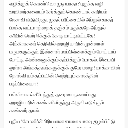
வழிக்குக் கொண்டுவர முடி யாதா? புகுந்த வழி
உறவினர்களையும் சேர்த்துக் கொண்டால் காரியம்
லேசாகி விடுகிறது. முதல் பரீட்சையில் அப்துல் காதர்
பிறந்த வட்டாரத்தைத் தஞ்சம் புகுந்ததே அப்துல்
கரீமின் வெற் றிக்குக் கோடி காட்டிவிட்டதே!
அக்கிராசனர் தெரிவில் ஹாஜி யாரின் முன்னாள்
மருமகருக்கும், இன்னாள் மாப்பிள்ளைக்கும் போட் டாப்
போட்டி. அண்ணனுக்கும் தம்பிக்கும் மோதல். இடையி
லுள்ள அங்கத்தவர்களுக்குக் குபேர மழை! காக்காவின்
தோல்வி யும் தம்பியின் வெற்றியும் காலத்தின்
படிப்பினையா?
பள்ளிவாசல் சீமேந்துத் தரையை நனைப்பது
ஹாஜியாரின் கண்களிலிருந்து அருவி எடுக்கும்
கண்ணீர் தான்.
புதிய ‘சேமனி’ன் பிரியமான காலை உணவு குழல்பிட்டு