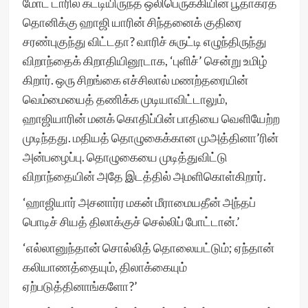
மோட் டாரில் கட்டியிருந்த ஒலிபெருக்கியின் பூதாகரத்
தொனிக்கு ஹாஜி யாரின் சிந்தனைக் குதிரை
சரண்புகுந்து விட்டதா? வாரிச் சுருட்டி எழுந்திருந்து
விறாந்தைக் கிறாதியினூடாக, ‘புளிச்’ சென்று உமிழ்
கிறார். ஒரு சிறங்கை எச்சிலால் மணற்தரையின்
வெம்மையைத் தணிக்க முடியாவிட்டாலும்,
ஹாஜியாரின் மனக் கொதிப்பின் பாதியை வெளியேற்ற
முடிந்தது. மதியத் தொழுகைக்கான முஅத்தினா’ரின்
அன்பழைப்பு. தொழுகையை முடித்துவிட்டு
விறாந்தையின் அதே இடத்தில் அமளிகொள்கிறார்.
‘ஹாஜியார் அசனார்ர மகன் மீராமையதீன் அந்தப்
பொடிச் சியத் திலாக்குச் செல்லிப் போட்டான்.’
‘எல்லானுந்தான் சொல்லித் தொலையட்டும்; ஏந்தான்
கலியாணத்தையும், திலாக்கையும்
ஏற்படுத்தினாங்களோ?’