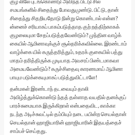
குழ லிலே புடங்கொண்டு அவிந்த பிட்டு சில
சமயங்களில் சிதைந்து போவதுமுண்டு. பிட்டு, தான்
சிதைந்து சிதறியதோடு நின்று கொண்டால் என்ன?
ன்னைச் சரியாகப் பாகம்படுத்தாத குற் றத்திற்காகக்
குழலையுமா சேதப்படுத்தவேண்டும்? முந்தின வாழ்க்
கையில் ஆமினாவுக்குச் சூல்தரிக்கவில்லை. இரண்டாம்
வாழ்க்கை யில் கருத்தரித்தும், உதரக் குகையில் பத்து
மாதம் தரித்திருக்க முடியாத அவசரப் பிண்டமாகவா
அமையவேண்டும்? கருச்சிதைவு காரணமாய் ஆமினா
பாயும படுக்கையுமாகப் படுத்துவிட்டாளே!
தன்மகள் இரண்டாந் தடவையும் தாலி
அவிழ்த்துக்கொண்டு ந்தத் தள்ளாத வயதில் தனக்குப்
பாரச்சுமையாக இருக்கிறாள் என்பதைவிட, காக்கா
நடந்த அடிச்சுவட்டில் தம்பியும் நடை பயின்ற செயல்தான்
செயல்தான் ஹாஜியாரின் ஹாஜியாரின் இதயத்தைச்
சாம்பச் செய்தது.