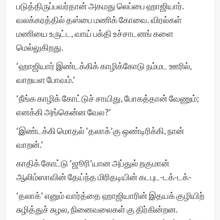
படுத்திருப்பவர்தான் அகமது லெப்பை ஹாஜியார்.
வலக்கரத்தில் தஸ்பை மணிக் கோவை. விரல்கள்
மணியை உருட்ட, வாய் பக்தி உச்சாடனங் களை
மெல்லுகிறது.
‘ஹாஜியார் இண்டக்கிக் காழிக்கோடு நம்மட ஊரில்,
வாறயள போவம்.’
‘நீங்க காழிக் கோட்டுச் சாயிது, போகத்தான் வேணும்;
எனக்கி அங்கென்ன வேல?’
‘இண்டக்கி மொதல் ‘தலாக்’கு ஒண்டிரிக்கி, நான்
வாறன்.’
காதிக் கோட்டு ‘ஜூரி’யான அப்துல் றகுமான்
ஆலிம்ஸாவின் தேய்ந்த மிரிதடியின் கடபுட-டக்-டக்-
‘தலாக்’ எனும் வார்த்தை ஹாஜியாரின் இதயக் குழியிற்
சுழித்துச் சுழல, நினைவலைகள் கு திர்கின்றன.