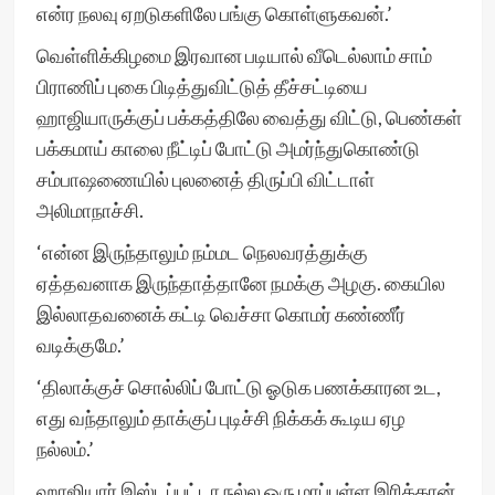
என்ர நலவு ஏறடுகளிலே பங்கு கொள்ளுகவன்.’
வெள்ளிக்கிழமை இரவான படியால் வீடெல்லாம் சாம்
பிராணிப் புகை பிடித்துவிட்டுத் தீச்சட்டியை
ஹாஜியாருக்குப் பக்கத்திலே வைத்து விட்டு, பெண்கள்
பக்கமாய் காலை நீட்டிப் போட்டு அமர்ந்துகொண்டு
சம்பாஷணையில் புலனைத் திருப்பி விட்டாள்
அலிமாநாச்சி.
‘என்ன இருந்தாலும் நம்மட நெலவரத்துக்கு
ஏத்தவனாக இருந்தாத்தானே நமக்கு அழகு. கையில
இல்லாதவனைக் கட்டி வெச்சா கொமர் கண்ணீர்
வடிக்குமே.’
‘திலாக்குச் சொல்லிப் போட்டு ஓடுக பணக்காரன உட,
எது வந்தாலும் தாக்குப் புடிச்சி நிக்கக் கூடிய ஏழ
நல்லம்.’
ஹாஜியார் இஸ்டப்பட்டா நல்ல ஒரு மாப்புள்ள இரிக்கான்,