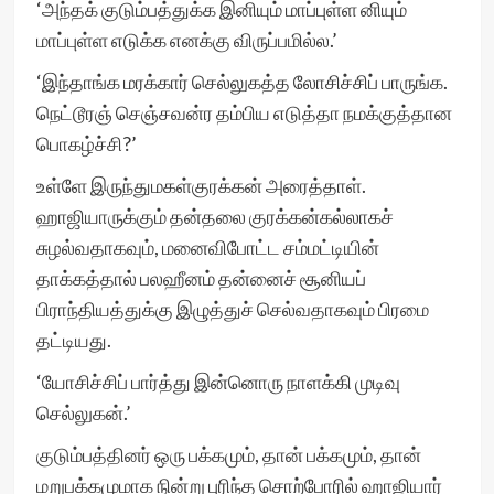
‘அந்தக் குடும்பத்துக்க இனியும் மாப்புள்ள னியும்
மாப்புள்ள எடுக்க எனக்கு விருப்பமில்ல.’
‘இந்தாங்க மரக்கார் செல்லுகத்த லோசிச்சிப் பாருங்க.
நெட்டூரஞ் செஞ்சவன்ர தம்பிய எடுத்தா நமக்குத்தான
பொகழ்ச்சி?’
உள்ளே இருந்துமகள்குரக்கன் அரைத்தாள்.
ஹாஜியாருக்கும் தன்தலை குரக்கன்கல்லாகச்
சுழல்வதாகவும், மனைவிபோட்ட சம்மட்டியின்
தாக்கத்தால் பலஹீனம் தன்னைச் சூனியப்
பிராந்தியத்துக்கு இழுத்துச் செல்வதாகவும் பிரமை
தட்டியது.
‘யோசிச்சிப் பார்த்து இன்னொரு நாளக்கி முடிவு
செல்லுகன்.’
குடும்பத்தினர் ஒரு பக்கமும், தான் பக்கமும், தான்
மறுபக்கமுமாக நின்று புரிந்த சொற்போரில் ஹாஜியார்