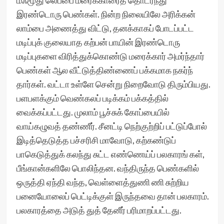
மஃமூது லெப்பை மரைக்காரைத் தொடர்ந்து
இரண்டொரு பெண்கள். நின்ற நிலையிலே அரிக்கன்
லாம்பை அணைத்து விட்டு, தனக்காகப் போடப்பட்ட
மடிப்புக் குலையாத கற்பன் பாயின் இரண்டொரு
மடிப்புகளை விரித்துக்கொண்டு மரைக்கார் அமர்ந்தார்
பெண்கள் ஆல வீட்டுத்திண்ணைப் பக்கமாக நகர்ந்
தார்கள். வட்டா உள்ளே சென்று நிறைவோடு திரும்பியது.
பளபளக்கும் வெண்கலப் படிக்கம் பக்கத்தில்
வைக்கப்பட்டது. முலாம் பூச்சுக் கோப்பையில்
வாய்கழுவத் தண்ணீர். சீனட்டி நெற்குற்றிப் பட்டுப்போல்
இடித்தெடுத்த பச்சரிசி மாவோடு, கற்கண்டுப்
பாகெடுத்துக் கலந்து சுட்ட எண்ணெய்ப் பலகாரங் கள்,
பீங்கான்களிலே பொலிந்தன. வந்திருந்த பெண்களில்
ஒருத்தி ஏந்தி வந்த, வெள்ளைத்துணி ணி சுற்றிய
பனையோலைப் பெட்டிக்குள் இருந்தவை தான் பலகாரம்.
பலகாரத்தை அடுத் துத் தேனீர் பரிமாறப்பட்டது.