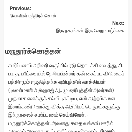
Post
Previous:
நிலாவின் மந்திரச் சொல்
navigation
Next:
இரு நகரங்கள் இரு வேறு வாழ்க்கை
மருதூர்க்கொத்தன்
சமர்ப்பணம் அரிவரி வகுப்பில் ஏடு தொடக்கி வைத்து, சி.
பா. த. பரீட்சையில் தேறியபின்னர் தன் கைப்பட விடு கைப்
பத்திரமும் எழுதித்தந்த ஷரிபுத்தீன் வாத்தியார்
(புலவர்மணி அல்ஹாஜ் ஆ. மு. ஷரிபுத்தீன் அவர்கள்)
முதலாக எனக்குக் கல்வி புகட்டிய, என் ஆற்றல்களை
இனங்கண்டு ஊக்கு வித்த ஆசிரியப் பெருமக்களுக்கு
இந் நூலைச் சமர்ப்பணம் செய்கிறேன். -
மருதூர்க்கொத்தன். அவனது கதை வங்காப் ஊரில்
அவனும் அவனது கூட்டாளிப் பையன்களும்…
மேலும்