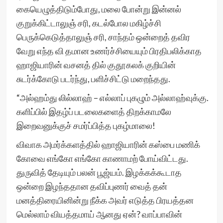
கையெழுத்திடும்போது, மலை போன்று இன்னல்
குறுக்கிட்டாலுஞ் சரி, கடல்போல மகிழ்ச்சி
பெருக்கெடுத்தாலுஞ் சரி, சாந்தம் ஒன்றைத் தவிர
வேறு எந்த வி தமான உணர்ச்சியையும் பிரதிபலிக்காத
ஹாஜியாரின் வசனத் தில் குதூகலக் குறியின்
சுடர்க்கோடு படர்ந்து, பளிச்சிட்டு மறைந்தது.
“அல்ஹம்து லில்லாஹ் – எல்லாப் புகழும் அல்லாஹ்வுக்கு.
களிப்பில் இதழ்ப் படலைகளைத் திறக்காமலே
இறைவனுக்குச் சமர்ப்பித்த புகழ்மாலை!
விவாக அமர்க்களத்தில் ஹாஜியாரின் கஸ்பை மணிக்
கோவை எங்கோ எங்கோ காணாமற் போய்விட்டது.
துருவித் தேடியும் பலன் பூஜ்யம். இழக்கக்கூடாத
ஒன்றை இழந்ததான தவிப்புணர் வைத் தன்
மனத்திரையினின்று நீக்க அவர் எடுத்த பிரயத்தன
மெல்லாம் வியத்தமாய் ஆனது ஏன்? வாப்பாவின்