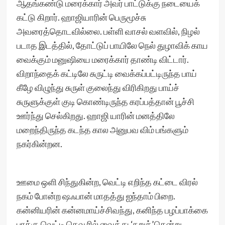
ஆதங்கண்டு மரைக்கார் அவர் பாட்டுக்கு நடையைக்
கட்டு கிறார். ஹாஜியாரின் பெருமூச்சு
அவரைத்தொடவில்லை. பள்ளி வாசல் வளவில், நிழல்
படாத இடத்தில், தோட்டுப் பாயிலே நெல் துழாவிக் காய
வைக்கும் மனுஷியை மரைக்கார் தாண்டி விட்டார்.
விறாந்தைக் கட்டிலே சுருட்டி வைக்கப்பட்டிருந்த பாய்
கீழே விழுந்து சுருள் குலைந்து விரிகிறது பாய்ச்
சுருளுக்குள் குடி கொண்டிருந்த கரப்பத்தான் பூச்சி
ஊர்ந்து செல்கிறது. ஹாஜி யாரின் மனத்திலே
மறைந்திருந்த கடந்த கால அனுபவ விம் பங்களும்
நகர்கின்றன.
ஊமை ஒளி சிந்துகின்ற, வெட்டி எறிந்த கட்டை விரல்
நகம் போன்ற ஷஃபான் மாதத்து ஐந்தாம் பிறை.
கன்னியரின் கன்னமாய்ச்சிவந்து, கனிந்த பழப்பாக்கை
பாக்கு வெட்டி கெவ ரில் வைத்து ‘நறுக்’கென்று