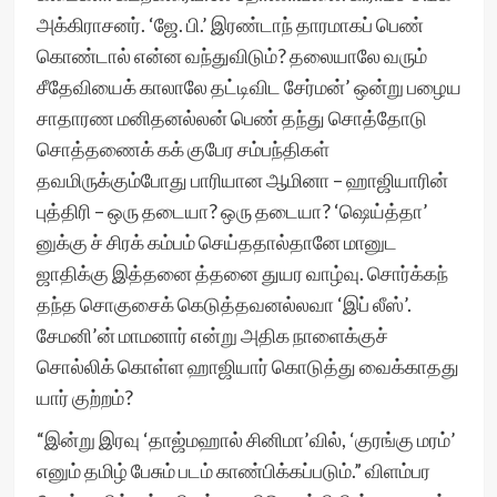
அக்கிராசனர். ‘ஜே. பி.’ இரண்டாந் தாரமாகப் பெண்
கொண்டால் என்ன வந்துவிடும்? தலையாலே வரும்
சீதேவியைக் காலாலே தட்டிவிட சேர்மன்’ ஒன்று பழைய
சாதாரண மனிதனல்லன் பெண் தந்து சொத்தோடு
சொத்தணைக் கக் குபேர சம்பந்திகள்
தவமிருக்கும்போது பாரியான ஆமினா – ஹாஜியாரின்
புத்திரி – ஒரு தடையா? ஒரு தடையா? ‘ஷெய்த்தா’
னுக்கு ச் சிரக் கம்பம் செய்ததால்தானே மானுட
ஜாதிக்கு இத்தனை த்தனை துயர வாழ்வு. சொர்க்கந்
தந்த சொகுசைக் கெடுத்தவனல்லவா ‘இப் லீஸ்’.
சேமனி’ன் மாமனார் என்று அதிக நாளைக்குச்
சொல்லிக் கொள்ள ஹாஜியார் கொடுத்து வைக்காதது
யார் குற்றம்?
“இன்று இரவு ‘தாஜ்மஹால் சினிமா’வில், ‘குரங்கு மரம்’
எனும் தமிழ் பேசும் படம் காண்பிக்கப்படும்.” விளம்பர