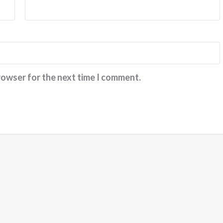
அதற்கு துணை இருப்போர்
அத்துணை பேருக்கும் என்
மனமார்ந்த நன்றிகள் பல.
அவர்கள் இப்பணியில்
rowser for the next time I comment.
மேலும் பல உயர்வுகளையும்,
வெற்றிகளையும் அடைய
ஆண்டவனை
வேண்டுகிறேன். எனது
வாழ்த்துகள்.