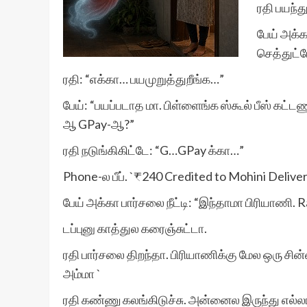
ரதி பயந்த
பேய் அக்க
செத்துட்ட
ரதி: “எக்கா… பயமுறுத்துறீங்க…”
பேய்: “பயப்படாத மா. பிள்ளைங்க ஸ்கூல் பீஸ் கட்ட
ஆ GPay-ஆ?”
ரதி நடுங்கிகிட்டே: “G…GPay க்கா…”
Phone-ல பீப். `₹240 Credited to Mohini Deliver
பேய் அக்கா பார்சலை நீட்டி: “இந்தாமா பிரியாணி. R
டப்புனு காத்துல கரைஞ்சுட்டா.
ரதி பார்சலை திறந்தா. பிரியாணிக்கு மேல ஒரு சின்ன
அம்மா `
ரதி கண்ணு கலங்கிடுச்சு. அன்னைல இருந்து எல்லா 