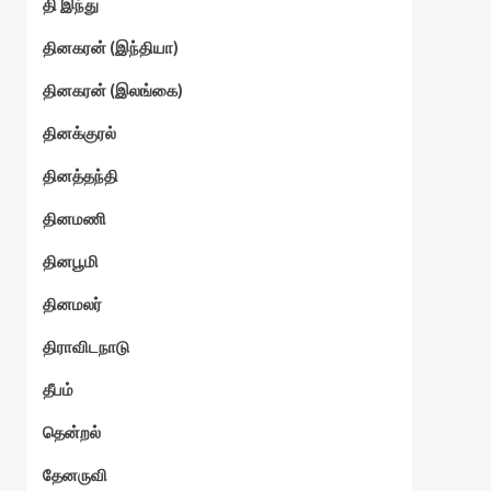
தி இந்து
தினகரன் (இந்தியா)
தினகரன் (இலங்கை)
தினக்குரல்
தினத்தந்தி
தினமணி
தினபூமி
தினமலர்
திராவிடநாடு
தீபம்
தென்றல்
தேனருவி