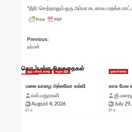
*நீதி: செத்தாலும் ஒரு அம்மா கடமைய மறக்க மாட்டா.
Post
Previous:
தர்மன்
navigation
தொடர்புள்ள சிறுகதைகள்
ஒரு பக்கக் கதை
சமூக நீதி
நகைச்சுவை
மலை வாழை அல்லவோ கல்வி
காசு மேல க
எஸ்.மதுரகவி
ஜி.மறை
August 4, 2026
July 29
0
0