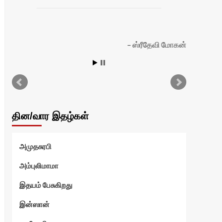
ஸ்ரீதேவி மோகன்
தின/வார இதழ்கள்
அமுதசுரபி
அம்புலிமாமா
இதயம் பேசுகிறது
இன்ஸான்