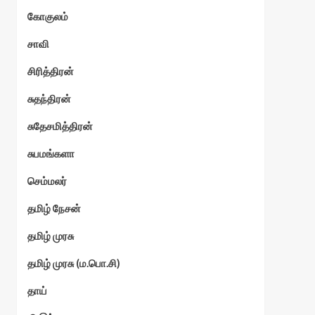
கோகுலம்
ேகம்
சாவி
சிரித்திரன்
சுதந்திரன்
சுதேசமித்திரன்
சுபமங்களா
செம்மலர்
தமிழ் நேசன்
தமிழ் முரசு
தமிழ் முரசு (ம.பொ.சி)
தாய்