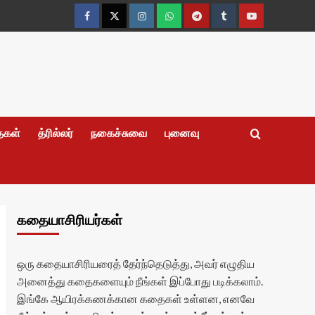
Facebook
Twitter
Instagram
Whatsapp
Telegram
Tumblr
YouTube
தைகள்
த்ரில்லர்
நகைச்சுவை
புனைவு
கதையாசிரியர்கள்
ஒரு கதையாசிரியரைத் தேர்ந்தெடுத்து, அவர் எழுதிய
அனைத்து கதைகளையும் நீங்கள் இப்போது படிக்கலாம்.
இங்கே ஆயிரக்கணக்கான கதைகள் உள்ளன, எனவே