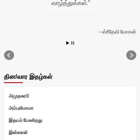
வாழ்த்துக்கள்.
ஸ்ரீதேவி மோகன்
தின/வார இதழ்கள்
அமுதசுரபி
அம்புலிமாமா
இதயம் பேசுகிறது
ம்
இன்ஸான்