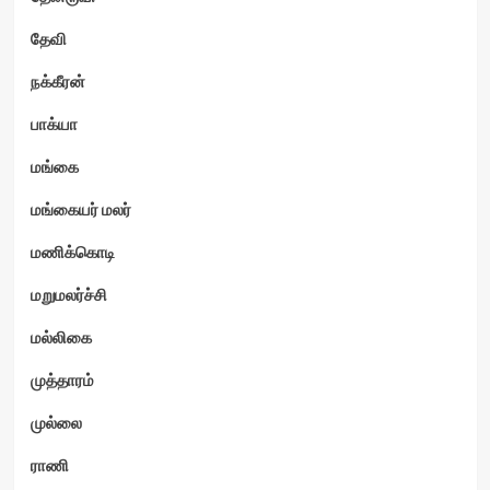
தேவி
நக்கீரன்
பாக்யா
மங்கை
மங்கையர் மலர்
மணிக்கொடி
மறுமலர்ச்சி
மல்லிகை
முத்தாரம்
முல்லை
ராணி