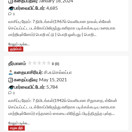
கதைப்பதிவு:
January 18, 2024
<div
பார்வையிட்டோர்:
4,685
class='yasr-
0
stars-
title
வாசிப்பு நேரம்:
7
நிமிடங்கள்
(1967ல் வெளியான நாவல், ஸ்கேன்
yasr-
செய்யப்பட்ட படக்கோப்பிலிருந்து எளிதாக படிக்கக்கூடிய உரையாக
rater-
மாற்றியுள்ளோம்) பொறி எட்டு | பொறி ஒன்பது | பொறி...
stars'
id='yasr-
Read
மேலும் படிக்க...
visitor-
more
குடும்பம்
votes-
about
readonly-
ஆடும்
தீர்மானம்
0 (0)
rater-
தீபம்<div
455b67b1aa6c7'
class="yasr-
கதையாசிரியர்:
சி.சு.செல்லப்பா
data-
vv-
கதைப்பதிவு:
May 15, 2021
rating='0'
stars-
பார்வையிட்டோர்:
5,784
data-
title-
rater-
0
container">
starsize='16'
<div
வாசிப்பு நேரம்:
7
நிமிடங்கள்
(1942ல் வெளியான சிறுகதை, ஸ்கேன்
data-
class='yasr-
செய்யப்பட்ட படக்கோப்பிலிருந்து எளிதாக படிக்கக்கூடிய உரையாக
rater-
stars-
மாற்றியுள்ளோம்) சந்தானம் கையை விரித்துப் பிடித்திருந்த புஸ்த...
postid='46286'
title
data-
yasr-
Read
மேலும் படிக்க...
rater-
rater-
more
சமூக நீதி