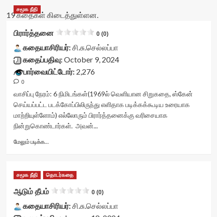
சமூக நீதி
19 கதைகள் கிடைத்துள்ளன.
பிரார்த்தனை
0 (0)
கதையாசிரியர்:
சி.சு.செல்லப்பா
கதைப்பதிவு:
October 9, 2024
பார்வையிட்டோர்:
2,276
0
வாசிப்பு நேரம்:
6
நிமிடங்கள்
(1969ல் வெளியான சிறுகதை, ஸ்கேன்
செய்யப்பட்ட படக்கோப்பிலிருந்து எளிதாக படிக்கக்கூடிய உரையாக
மாற்றியுள்ளோம்) எல்லோரும் பிரார்த்தனைக்கு வரிசையாக
நின்றுகொண்டார்கள். அவன்...
Read
மேலும் படிக்க...
more
about
பிரார்த்தனை<div
சமூக நீதி
தொடர்கதை
class="yasr-
vv-
ஆடும் தீபம்
0 (0)
stars-
கதையாசிரியர்:
title-
சி.சு.செல்லப்பா
container">