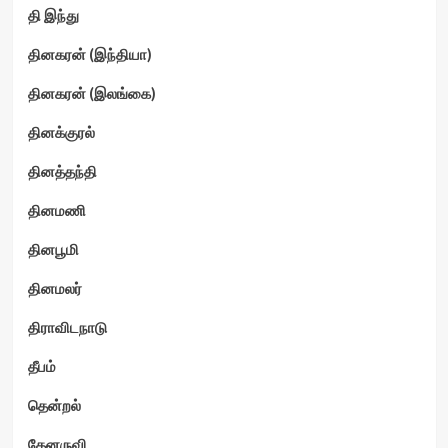
தி இந்து
தினகரன் (இந்தியா)
தினகரன் (இலங்கை)
தினக்குரல்
தினத்தந்தி
தினமணி
தினபூமி
தினமலர்
திராவிடநாடு
தீபம்
தென்றல்
தேனருவி