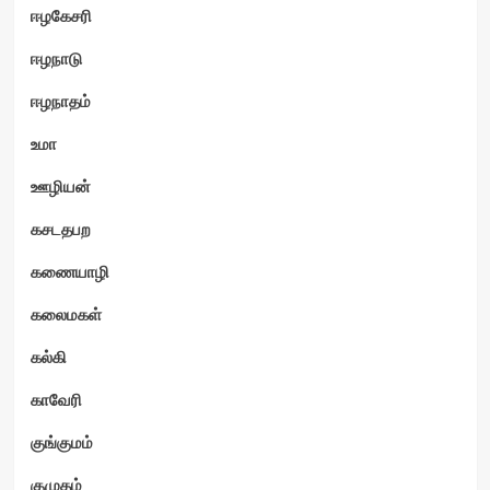
ஈழகேசரி
ஈழநாடு
ஈழநாதம்
உமா
ஊழியன்
கசடதபற
கணையாழி
கலைமகள்
கல்கி
காவேரி
குங்குமம்
குமுதம்