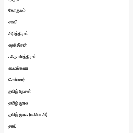
கோகுலம்
சாவி
சிரித்திரன்
சுதந்திரன்
சுதேசமித்திரன்
சுபமங்களா
செம்மலர்
தமிழ் நேசன்
தமிழ் முரசு
தமிழ் முரசு (ம.பொ.சி)
தாய்