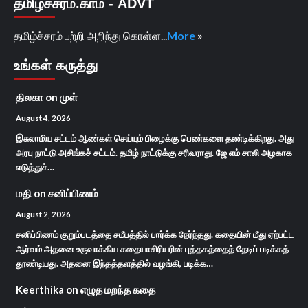
தமிழ்ச்சரம்.காம் - ADVT
தமிழ்ச்சரம் பற்றி அறிந்து கொள்ள...
More
»
உங்கள் கருத்து
திலகா
on
முள்
August 4, 2026
இசுலாமிய சட்டம் ஆண்கள் செய்யும் பிழைக்கு பெண்களை தண்டிக்கிறது. அது
அரபு நாட்டு அசிங்கச் சட்டம். தமிழ் நாட்டுக்கு சரிவராது. ஜே எம் சாலி அழகாக
எடுத்துச்…
மதி
on
சனிப்பிணம்
August 2, 2026
சனிப்பிணம் குறும்படத்தை சமீபத்தில் பார்க்க நேர்ந்தது. கதையின் மீது ஏற்பட்ட
ஆர்வம் அதனை உருவாக்கிய கதையாசிரியரின் புத்தகத்தைத் தேடிப் படிக்கத்
தூண்டியது. அதனை இந்தத்தளத்தில் வழங்கி, படிக்க…
Keerthika
on
எழுத மறந்த கதை