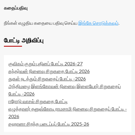
data-
readonly-
readonly-
கதைப்பதிவு
rater-
attribute='true'
ea776641ac57a'
>
data-
நீங்கள் எழுதிய கதையை பதிவு செய்ய
இங்கே சொடுக்கவும்
.
</div>
rating='0'
<span
data-
class='yasr-
rater-
போட்டி அறிவிப்பு
stars-
starsize='16'
title-
data-
average'>0
rater-
(0)
postid='33393'
குவிகம் குறும் புதினப் போட்டி 2026-27
</span>
data-
</div>
rater-
கந்தர்வன் நினைவு சிறுகதை போட்டி 2026
readonly='true'
துகள் நடத்தும் சிறுகதைப் போட்டி -2026
data-
அந்திமழை இளங்கோவன் நினைவு இளையோர் சிறுகதைப்
readonly-
போட்டி -2026
attribute='true'
>
ஈரோடு வாசல் சிறுகதை போட்டி
</div>
எழுத்தாளர் தனுஷ்கோடி ராமசாமி நினைவு சிறுகதைப் போட்டி -
<span
2026
class='yasr-
stars-
சஹானா சிறந்த படைப்புப் போட்டி 2025-26
title-
average'>0