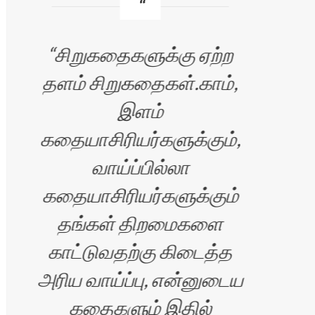
சிறுகதைகளுக்கு ஏற்ற
I
தளம் சிறுகதைகள்.காம்,
Sir
இளம்
p
கதையாசிரியர்களுக்கும்,
por
்
வாய்ப்பில்லா
and
கதையாசிரியர்களுக்கும்
o
தங்கள் திறமைகளை
bud
்
காட்டுவதற்கு கிடைத்த
அரிய வாய்ப்பு, என்னுடைய
p
ு
கதைகளும் இதில்
w