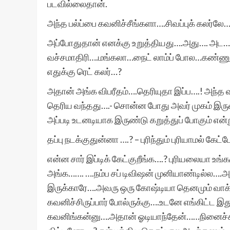
படவில்லைதான்.
அந்த பல்ப்பை கவனிச்சீங்களா….சிவப்புக் கலர்லே…
அப்போதுதான் எனக்கு உறுத்தியது….அது…. அட…ஆம
வச்சமாதிரி….மங்கலா…நைட் லாம்ப் போல…கண்ணுக்
எதுக்கு ரெட் கலர்…?
அதான் அங்க விபரீதம்….தெரியுதா இப்ப….! அந்த வீட
தெரிய வந்தது….- சொன்ன போது அவர் முகம் இருண
அப்படி உடனடியாக இருண்டு கறுத்துப் போகும் என்று
தப்பு நடக்குதுன்னா ….? – புரிந்தும் புரியாமல் கே
என்ன சார் இப்டிக் கேட்குறீங்க….? புரியலையா உங்
அங்க……. ….நம்ப சப் டிவிஷன் முனியாண்டில்ல….அத
இருக்காரே….அவரு ஒரு கோஷ்டியா தெனமும் வாக்
கவனிச்சிருப்பார் போல்ருக்கு….உடனே எங்கிட்ட இத
கவனிங்கன்னு….அதான் ஓடியாந்தேன்……நினைச்சா உ