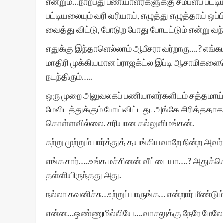
என்றும்…நாற்பது பணியாளர்களுக்கு சம்பளப் பட்டிய
பட்டியலையும் வரி வரியாய், எழுத்து எழுத்தாய் ஒப்பி
வைத்து விட்டு, போடுற போது போடட்டும் என்று வந
எதுக்கு இந்தாளெல்லாம் ஆபீசரா வர்றாரு….? எங
மாதிரி முக்கியமான ப்ராஜக்ட்ல இப்டி ஆசாமிக
நடந்திரும்…..
ஒரு முறை அலுவலகப் பணியாளர்களிடம் சத்தமாய் 
மேலிடத்துக்கும் போய்விட்டது. அங்கே சிரித்ததாக
கொள்ளவில்லை. சரியான கல்லுளிமங்கன்.
சுற்று முற்றும் பார்த்துத் தயங்கியவாறே நின்ற அவ
எங்க சார்…..உங்க மச்சினன் வீட்டையா….? அதுக்கெ
தள்ளியிருந்தது அது.
நல்லா கவனிச்சு…உற்றுப் பாருங்க… என்றார் மீண்டு
என்ன…ஒண்ணுமில்லியே….வாசலுக்கு நேரே மேலே 