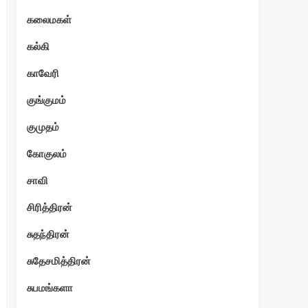
கலைமகள்
கல்கி
காவேரி
குங்குமம்
குமுதம்
கோகுலம்
சாவி
சிரித்திரன்
சுதந்திரன்
சுதேசமித்திரன்
சுபமங்களா