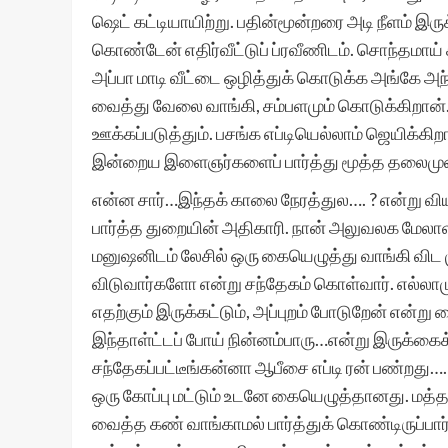
ஷெட் கட்டியாயிற்று. பதின்மூன்றரை அடி நீளம் இருக
கொண்டேன் எதிர்வீட்டுப் ப்ரவீணிடம். சொந்தமாய் க
அப்பா மாடி வீட்டை ஒழித்துக் கொடுக்க அங்கே அந
வைத்து வேலை வாங்கி, சம்பளமும் கொடுக்கிறான்
ஊக்கப்படுத்தும். பசங்க எப்டியெல்லாம் ஜெயிக்கி
இன்றைய இளைஞர்களைப் பார்த்து மூத்த தலைமுறை
என்ன சார்…இந்தக் காலை நேரத்துல…. ? என்று விய
பார்த்த துறையின் அதிகாரி. நான் அலுவலக மேலாள
மனுஷனிடம் லேசில் ஒரு கையெழுத்து வாங்கி விட ம
விடுவார்களோ என்று சந்தேகம் கொள்வார். எல்லாமும
எதற்கும் இருக்கட்டும், அப்புறம் போடுறேன் என்ற
இந்தாள்ட்டப் போய் நின்னம்பாரு…என்று இருக்கைக
சந்தேகப்பட்டீங்கன்னா ஆபீசை எப்டி ரன் பண்றது….?
ஒரு கோப்பு மட்டும் உடனே கையெழுத்தானது. மத்தத
வைத்த கண் வாங்காமல் பார்த்துக் கொண்டிருப்பார்