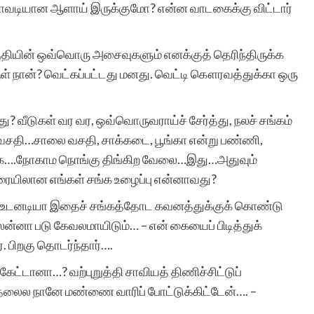
அடாவடியான ஆளாய் இருக்குமோ? என்ன வாடகைக்கு விட்டார்
குதியின் ஒவ்வொரு அசைவுகளும் எனக்குத் தெரிந்திருக்க
 நான்? வெட்கப்பட்டது மனது. வெட்டி கௌரவத்துக்கா ஒரு
வீடுகள் வர வர, ஒவ்வொருவராய்ச் சேர்த்து, நலச் சங்கம்
் வசதி…சாலை வசதி, சாக்கடை, பூங்கா என்று பண்ணி,
க்க….நோகாம நொங்கு திங்கிற வேலை…இது…அதுவும்
ரையிலான எங்கள் சங்க உழைப்பு என்னாவது?
வ்….உடனடியா இதைச் சங்கத்தோட கவனத்துக்குக் கொண்டு
்னா படு கேவலமாயிடும்… – என் கையைப் பிடித்துக்
 பிறகு தொடர்ந்தார்….
ேட்டானா…? வற்புறுத்தி சாவியத் திணிச்சிட்டுப்
் தலைல நானே மண்ணை வாரிப் போட்டுக்கிட்டேன்…. –