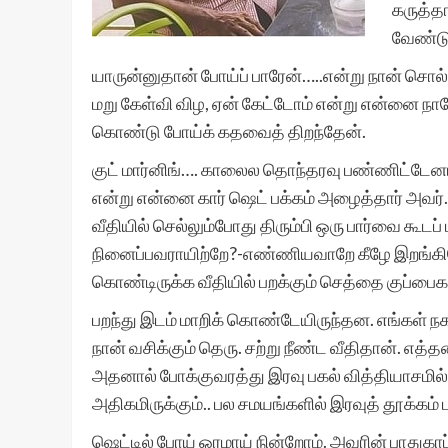
கருத்த
வேண்டு
யாருன்னுதான் போய்ப் பாரேன்…..என்று நான் சொல்
மறு கேள்வி விழ, ஏன் கேட்டோம் என்று என்னை நா
கொண்டு போய்க் கதவைத் திறந்தேன்.
குட் மார்னிங்…. காலைல தொந்தரவு பண்ணிட்டேனா…
என்று என்னை கார் ஷெட் பக்கம் அழைத்தார் அவர்
வீதியில் செல்லும்போது திரும்பி ஒரு பார்வை கூ
நினைப்பவராயிற்றே?-எண்ணியவாறே கீழே இறங்கினேன
கொண்டிருக்க வீதியில் பறக்கும் செத்தை குப்பைகளோட
பறந்து இடம் மாறிக் கொண்டேயிருந்தன. எங்கள் நகர
நான் வசிக்கும் தெரு. சற்று நீண்ட வீதிதான். 
அதனால் போக்குவரத்து இரவு பகல் வித்தியாசமில்ல
அதிகமிருக்கும்.. பல சமயங்களில் இரவுத் தூக்கம் 
ஷெட்டில் போய் ஓரமாய் நின்றோம். அவரின் பாதுகா