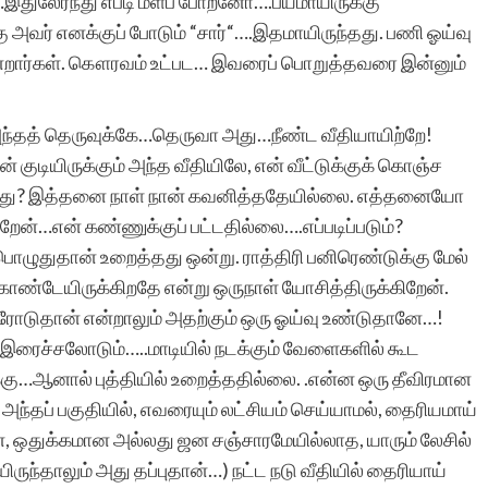
…இதுலேர்ந்து எப்டி மீளப் போறனோ….பயமாயிருக்கு
கு அவர் எனக்குப் போடும் “சார்“….இதமாயிருந்தது. பணி ஓய்வு
கின்றார்கள். கௌரவம் உட்பட… இவரைப் பொறுத்தவரை இன்னும்
் அந்தத் தெருவுக்கே…தெருவா அது…நீண்ட வீதியாயிற்றே!
் குடியிருக்கும் அந்த வீதியிலே, என் வீட்டுக்குக் கொஞ்ச
றது? இத்தனை நாள் நான் கவனித்ததேயில்லை. எத்தனையோ
ேன்…என் கண்ணுக்குப் பட்டதில்லை….எப்படிப்படும்?
ொழுதுதான் உறைத்தது ஒன்று. ராத்திரி பனிரெண்டுக்கு மேல்
 கொண்டேயிருக்கிறதே என்று ஒருநாள் யோசித்திருக்கிறேன்.
் ரோடுதான் என்றாலும் அதற்கும் ஒரு ஓய்வு உண்டுதானே…!
் இரைச்சலோடும்…..மாடியில் நடக்கும் வேளைகளில் கூட
ளக்கு…ஆனால் புத்தியில் உறைத்ததில்லை. .என்ன ஒரு தீவிரமான
தப் பகுதியில், எவரையும் லட்சியம் செய்யாமல், தைரியமாய்
ான, ஒதுக்கமான அல்லது ஜன சஞ்சாரமேயில்லாத, யாரும் லேசில்
ிருந்தாலும் அது தப்புதான்…) நட்ட நடு வீதியில் தைரியாய்