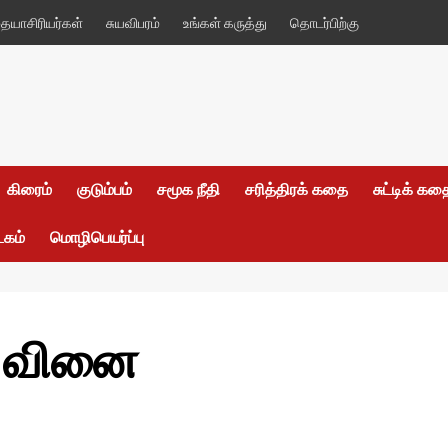
யாசிரியர்கள்
சுயவிபரம்
உங்கள் கருத்து
தொடர்பிற்கு
கிரைம்
குடும்பம்
சமூக நீதி
சரித்திரக் கதை
சுட்டிக் க
டகம்
மொழிபெயர்ப்பு
்த வினை