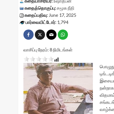
கதையாசிரியர்:
உஷாதீபன்
கதைத்தொகுப்பு:
சமூக நீதி
கதைப்பதிவு:
June 17, 2025
பார்வையிட்டோர்:
1,794
வாசிப்பு நேரம்:
8
நிமிடங்கள்
பொழுது 
டிங்…டி
இசையாய்
நன்றாக 
விதமாய
சங்கடங
வாழ்க்க