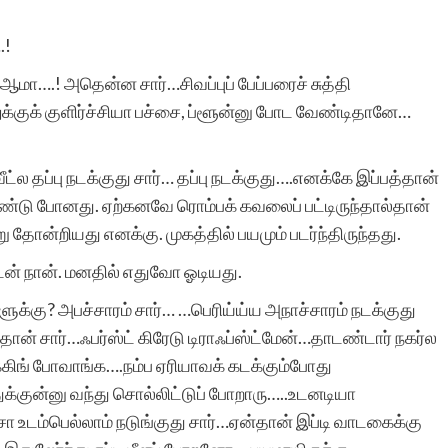
இரா.கலைச்செல
.!
ா….! அதென்ன சார்…சிவப்புப் பேப்பரைச் சுத்தி
குக் குளிர்ச்சியா பச்சை, ப்ளூன்னு போட வேண்டிதானே…
்ல தப்பு நடக்குது சார்… தப்பு நடக்குது….எனக்கே இப்பத்தான்
்டு போனது. ஏற்கனவே ரொம்பக் கவலைப் பட்டிருந்தால்தான்
 தோன்றியது எனக்கு. முகத்தில் பயமும் படர்ந்திருந்தது.
ட்டேன் நான். மனதில் எதுவோ ஓடியது.
களுக்கு? அபச்சாரம் சார்… …பெரிய்ய்ய அநாச்சாரம் நடக்குது
ான் சார்…ஃபர்ஸ்ட் கிரேடு டிராஃப்ஸ்ட்மேன்…தாடண்டார் நகர்ல
கிங் போவாங்க….நம்ப ஏரியாவக் கடக்கும்போது
ுக்குன்னு வந்து சொல்லிட்டுப் போறாரு…..உடனடியா
டம்பெல்லாம் நடுங்குது சார்…ஏன்தான் இப்டி வாடகைக்கு