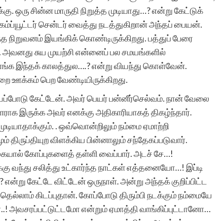
்கு. ஒரு சின்ன மாருதி நிறுத்த முடியாது…? என்று கேட்டுக்
ம்ப்யூட்டர் சென்டர் வைத்து நடத்துகிறான் அந்தப் பையன்.
மிக்க மகிழ்ச்சி. ஒவ்வொரு
்த நிறுவனம் இயங்கிக் கொண்டிருக்கிறது. பத்துப் பேரை
. அவனது சுய முயற்சி என்னைப் பல சமயங்களில்
தடவையும் எனது கதை
றாங்க இந்தக் காலத்துல….? என்று வியந்து கொள்வேன்.
இணையதளத்தில்
 ஊக்கம் பெற வேண்டியிருக்கிறது.
சேர்க்கப்பட்டுள்ளது என்ற
ப்போடு கேட்டேன். அவர் பெயர் பன்னீர்செல்வம். நான் வேலை
ராக இருக்க அவர் எனக்கு அதிகாரியாகத் திகழ்ந்தார்.
செய்தி அறிந்து உண்மையில
ுடியாதாக்கும். . ஒவ்வொன்றிலும் நம்மை ஏமாற்றி
மகிழ்ந்து போகிறேன்.
் திருப்தியுற விளக்கிய பின்னாலும் சந்தேகப்படுவார்.
ு கையால் கோப்புகளைத் தள்ளி வைப்பார். அடச் சே…!
உங்களின் சேவை
்கு வந்து சலித்து உட்கார்ந்த நாட்கள் எத்தனையோ…! இப்டி
அளப்பரியது. உலகெங்கிலும
 என்று கேட்டே விட்டேன் ஒருநாள். அன்று அந்தக் குறிப்பிட்ட
இருக்கும் தமிழர்களால்
ெல்லாம் கிடப்புதான். கோப்போடு திரும்பி நடக்கும் நம்மையே
..! அவசரப்பட்டுட்டமோ என்றும் ஏமாத்தி வாங்கிப்புட்டானோ…
எனது கதை படிக்கப் படுவத