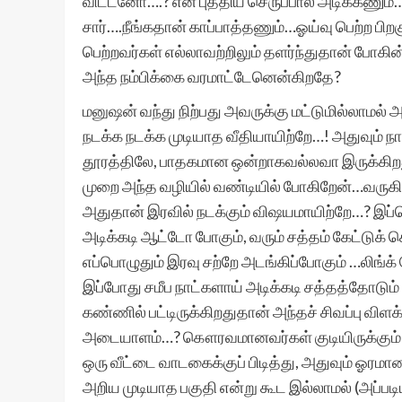
விட்டனோ….? என் புத்திய செருப்பால அடிக்கணும்
சார்….நீங்கதான் காப்பாத்தணும்…ஓய்வு பெற்ற பிற
பெற்றவர்கள் எல்லாவற்றிலும் தளர்ந்துதான் போ
அந்த நம்பிக்கை வரமாட்டேனென்கிறதே?
மனுஷன் வந்து நிற்பது அவருக்கு மட்டுமில்லாமல
நடக்க நடக்க முடியாத வீதியாயிற்றே…! அதுவும் நான
தூரத்திலே, பாதகமான ஒன்றாகவல்லவா இருக்கி
முறை அந்த வழியில் வண்டியில் போகிறேன்…வருகிற
அதுதான் இரவில் நடக்கும் விஷயமாயிற்றே…? இப்ப
அடிக்கடி ஆட்டோ போகும், வரும் சத்தம் கேட்டுக்
எப்பொழுதும் இரவு சற்றே அடங்கிப்போகும் …லிங்க
இப்போது சமீப நாட்களாய் அடிக்கடி சத்தத்தோடும
கண்ணில் பட்டிருக்கிறதுதான் அந்தச் சிவப்பு வி
அடையாளம்…? கௌரவமானவர்கள் குடியிருக்கும் அந்
ஒரு வீட்டை வாடகைக்குப் பிடித்து, அதுவும் ஓரம
அறிய முடியாத பகுதி என்று கூட இல்லாமல் (அப்படிய