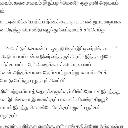
ாகவும், கவனமாகவும் இருப்பதற்கென்றே ஒரு தனி அனுபவம்
ம்.
ல….ஏன் நீங்க போய்ப் பார்க்கக் கூடாதா….? என்று உடனடியாக
னே நொந்து கொண்டு எழுந்து வேட்டியைச் சரி செய்து
?- கேட்டுக் கொண்டே, ஒரு நிமிஷம் இப்டி வர்றீங்களா….?
. அதிசயமாய் என்ன இவர் வந்திருக்கிறார்? இந்த வழியே
டப் பார்க்க மாட்டாரே? அதைக்கூடக் கௌரவமாய்
். அந்தக் காலை நேரம் காற்று சற்று பலமாய் வீசிக்
ு சேர்ந்து புழுதியும் கிளம்பிப்
ின் மற்ற எல்லாத் தெருக்களுக்கும் லிங்க் ரோடாக இருந்தது
எத்தனை இடங்களை இணைக்கும் பாலமாய் விளங்குகிறது?
ாமல் இருந்து கொண்டேயிருக்கும். ஜனப் புழக்கம்
பாழாகும்.
ப்பு உணர்வு புரிந்தது எனக்கு. கார் வாங்குகிறேனோ இல்லையோ,