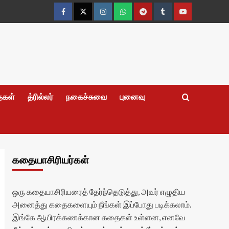
Facebook
Twitter
Instagram
Whatsapp
Telegram
Tumblr
YouTube
தைகள்
த்ரில்லர்
நகைச்சுவை
புனைவு
கதையாசிரியர்கள்
ஒரு கதையாசிரியரைத் தேர்ந்தெடுத்து, அவர் எழுதிய
அனைத்து கதைகளையும் நீங்கள் இப்போது படிக்கலாம்.
இங்கே ஆயிரக்கணக்கான கதைகள் உள்ளன, எனவே