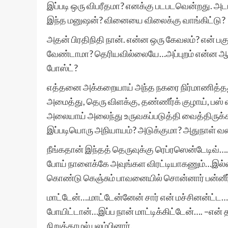
இப்படி ஒரு விபரீதமா? எனக்கு படபடவென்றது. 
இந்த மனுஷன்? வினையை விலைக்கு வாங்கிட்டு?
அதன் பிரதிநிதி நான். என்ன ஒரு கேவலம்? என் ப
வேண்டாமா? தெரியவில்லையே…அப்புறம் என்ன ஆள்
போஸ்ட்?
எத்தனை அக்கறையாய் அந்த நகரை நிர்மாணித்தது? 
அமைத்து, தெரு விளக்கு, தண்ணீர்க் குழாய், பஸ
அலையாய் அலைந்து உருவகப்படுத்தி வைத்திரு
இப்படியொரு அநியாயம்? அடுக்குமா? அதுநாள் வ
நீங்கதான் இந்தத் தெருவுக்கு ரெப்ரஸென்டேடி
போய் நாளைக்கே அவுங்கள விரட்டியாகணும்…இல்லன
கொண்டு கெஞ்சும் பாவனையில் சொன்னார் பன்னீர்.
மாட்டேன்….மாட்டேன்னேன் சார் என் மச்சினன்ட்ட…க
போயிட்டான்…இப்ப நான் மாட்டிக்கிட்டேன்…. –என
நிறுத்தாமல் புலம்பினார்.