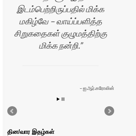
இடம்பெற்றிருப்பதில் மிக்க
மகிழ்வே – வாய்ப்பளித்த
Si
சிறுகதைகள் குழுமத்திற்கு
yo
மிக்க நன்றி.
த
ஐ.ஆர்.கரோலின்
்
தின/வார இதழ்கள்