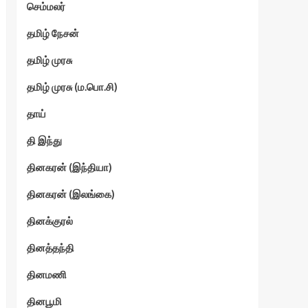
செம்மலர்
தமிழ் நேசன்
தமிழ் முரசு
தமிழ் முரசு (ம.பொ.சி)
தாய்
தி இந்து
தினகரன் (இந்தியா)
தினகரன் (இலங்கை)
தினக்குரல்
தினத்தந்தி
தினமணி
தினபூமி