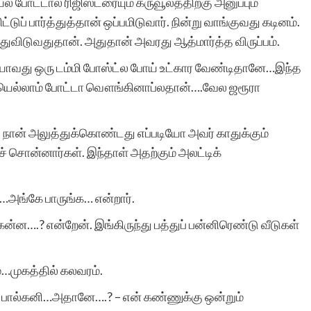
ல் போட்டால் ரிஜிஸ்டரையும் கருவூலத்திற்கு அனுப்பும்
இத்தளத்தின் உதவியால்
ட்டுப் பார்த்துத்தான் ஒப்பமிடுவார். நின்று வாங்குவது கடினம்.
்துவிடுவதுதான். அதுதான் அவரது ஆத்மார்த்த விருப்பம்.
தான். கதைக்கு ஏற்ற
்கயாவது ஒரு டம்மி போஸ்ட்ல போய் உட்கார வேண்டிதானே…இந்த
படத்தினை தேர்வு செய்து
ளையெல்லாம் போட்டா வௌங்கினாப்லதான்….வேல ஜரூரா
வெளியிடுவது தங்களின்
தனி சிறப்பு. மீண்டும்
நான் அலுத்துக்கொண்டது எப்படியோ அவர் காதுக்கும்
ச் சொன்னார்கள். இந்தாள் அதற்கும் அலட்டிக்
ஒருமுறை எனது மனமார்ந்
நன்றியை தெரிவித்துக்
ர்…அங்கே பாருங்க… என்றார்.
கொள்கிறேன். நன்றிகளுடன
ன்ன….? என்றேன். இங்கிருந்து பத்துப் பன்னிரெண்டு வீடுகள்
இரா.கலைச்செல்வி.
ம்…முகத்தில் கலவரம்.
பால்கனி…அதானே….? – என் கண்ணுக்கு ஒன்றும்