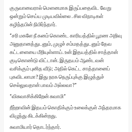
குருவானவரால் மௌனமாக இருப்பதைவிட வேறு
ஒன்றும் செய்ய முடியவில்லை . சில விநாடிகள்
கழிந்தபின் நிமிர்ந்தார்.
“சரி மகளே நீ கனம் கொண்ட காரியத்தில் பூரண அறிவு
அனுதானத்துடனும், முழுச் சம்மதத்துடனும் தேவ
கட்டளையை மீறியுள்ளாய். உன் இதயத்தில் சாத்தான்
குடிகொண்டு விட்டான். இருதயம் ஆண்டவன்
வசிக்கும் புனித வீடு; அதில் கெட்ட சாத்தானைப்
புகவிடலாமா? இது நரக நெருப்புக்கு இழுத்துச்
செல்லுவதான் பாவம் அல்லவா?”
“விசுவாசிக்கிறேன் சுவாமி”
றீற்றாவின் இதயம் கொதிக்கும் உலைக்குள் அந்தரமாக
விழுந்து கிடக்கின்றது.
சுவாமியார் தொடர்ந்தார்.