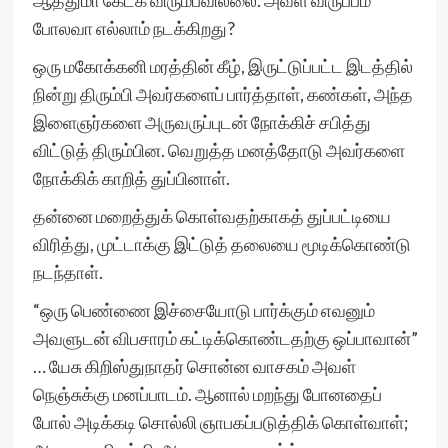
ஆத்துமா கேட்க விரும்பவில்லை. அவள் விருப்பம்
போலவா எல்லாம் நடக்கிறது?
ஒரு மகோக்கனி மரத்தின் கீழ், இருட்டுப்பட்ட இடத்தில்
நின்று திரும்பி அவர்களைப் பார்த்தாள், கண்கள், அந்த
இளைஞர்களை அருவருப்புடன் நோக்கிச் சபித்து
விட்டுத் திரும்பின. வெறுத்த மனத்தோடு அவர்களை
நோக்கிக் காறித் துப்பினாள்.
தன்னை மறைத்துக் கொள்வதற்காகத் துப்பட்டியை
விரித்து, முட்டாக்கு இட்டுத் தலையை மூடிக்கொண்டு
நடந்தாள்.
“ஒரு பெண்ணை இச்சையோடு பார்க்கும் எவனும்
அவளுடன் விபசாரம் கட்டிக்கொண்டதற்கு ஒப்பாவான்”
… யேசு கிறிஸ்துநாதர் சொன்ன வாசகம் அவள்
நெஞ்சுக்கு மனப்பாடம். ஆனால் மறந்து போனதைப்
போல் அடிக்கடி சொல்லி ஞாபகப்படுத்திக் கொள்வாள்;