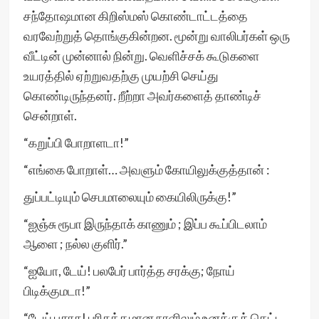
சந்தோஷமான கிறிஸ்மஸ் கொண்டாட்டத்தை
வரவேற்றுத் தொங்குகின்றன. மூன்று வாலிபர்கள் ஒரு
வீட்டின் முன்னால் நின்று. வெளிச்சக் கூடுகளை
உயரத்தில் ஏற்றுவதற்கு முயற்சி செய்து
கொண்டிருந்தனர். றீற்றா அவர்களைத் தாண்டிச்
சென்றாள்.
“கறுப்பி போறாளடா!”
“எங்கை போறாள்… அவளும் கோயிலுக்குத்தான் :
துப்பட்டியும் செபமாலையும் கையிலிருக்கு!”
“ஐஞ்சு ரூபா இருந்தாக் காணும் ; இப்ப கூப்பிடலாம்
ஆளை ; நல்ல குளிர்.”
“ஐயோ, டேய்! பலபேர் பார்த்த சரக்கு; நோய்
பிடிக்குமடா!”
“டேய் பசாசு! பரிசுத்தமான நாளிலும் உனக்குக் கெட்ட