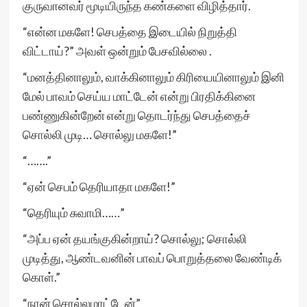
குருவானவர் மூடியிருந்த கண்களை விழித்தார்.
“என்ன மகளே! செபத்தை இடையில் நிறுத்தி
விட்டாய்?” அவள் ஒன்றும் பேசவில்லை .
“மனத்தினாலும், வாக்கினாலும் கிரியையினாலும் இனி
மேல் பாவம் செய்ய மாட்டேன் என்று பிரதிக்கினை
பண்ணுகின்றேன் என்று தொடர்ந்து செபத்தைச்
சொல்லி முடி… சொல்லு மகளே!”
“…….”
“ஏன் செபம் தெரியாதா மகளே!”
“தெரியும் சுவாமி……”
“அப்ப ஏன் தயங்குகின்றாய்? சொல்லு; சொல்லி
முடித்து, ஆண்டவனின் பாவப் பொறுத்தலை வேண்டிக்
கொள்.”
“நான் சொல்லமாட்டேன்”