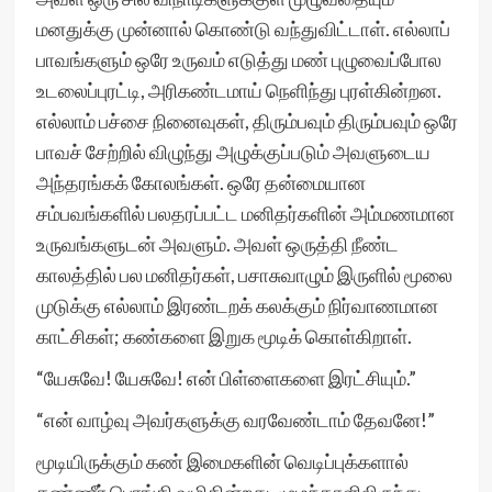
மனதுக்கு முன்னால் கொண்டு வந்துவிட்டாள். எல்லாப்
பாவங்களும் ஒரே உருவம் எடுத்து மண் புழுவைப்போல
உடலைப்புரட்டி, அரிகண்டமாய் நெளிந்து புரள்கின்றன.
எல்லாம் பச்சை நினைவுகள், திரும்பவும் திரும்பவும் ஒரே
பாவச் சேற்றில் விழுந்து அழுக்குப்படும் அவளுடைய
அந்தரங்கக் கோலங்கள். ஒரே தன்மையான
சம்பவங்களில் பலதரப்பட்ட மனிதர்களின் அம்மணமான
உருவங்களுடன் அவளும். அவள் ஒருத்தி நீண்ட
காலத்தில் பல மனிதர்கள், பசாசுவாழும் இருளில் மூலை
முடுக்கு எல்லாம் இரண்டறக் கலக்கும் நிர்வாணமான
காட்சிகள்; கண்களை இறுக மூடிக் கொள்கிறாள்.
“யேசுவே! யேசுவே! என் பிள்ளைகளை இரட்சியும்.”
“என் வாழ்வு அவர்களுக்கு வரவேண்டாம் தேவனே!”
மூடியிருக்கும் கண் இமைகளின் வெடிப்புக்களால்