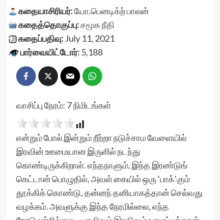
கதையாசிரியர்:
யோ.பெனடிக்ற் பாலன்
கதைத்தொகுப்பு:
சமூக நீதி
கதைப்பதிவு:
July 11, 2021
பார்வையிட்டோர்:
5,188
வாசிப்பு நேரம்:
7
நிமிடங்கள்
என்றும் போல் இன்றும் றீற்றா நடுச்சாம வேளையில்
இரவின் ஊமையான இருளில் நடந்து
கொண்டிருக்கிறாள். எந்தநாளும், இந்த இரண்டுங்
கெட்டான் பொழுதில், அவள் கையில் ஒரு ‘பாக்’கும்
தூக்கிக் கொண்டு, தன்னந் தனியாகத்தான் செல்வது
வழக்கம். அவளுக்கு இந்த நேரமில்லை, எந்த