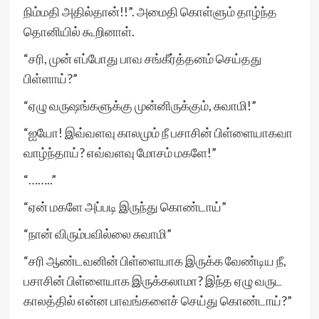
நிம்மதி அதில்தான்!!”. அமைதி கொள்ளும் தாழ்ந்த
தொனியில் கூறினாள்.
“சரி, முன் எப்போது பாவ சங்கீர்த்தனம் செய்தது
பிள்ளாய்?”
“ஏழு வருஷங்களுக்கு முன்னிருக்கும், சுவாமி!”
“ஐயோ! இவ்வளவு காலமும் நீ பசாசின் பிள்ளையாகவா
வாழ்ந்தாய்? எவ்வளவு மோசம் மகளே!”
“……..”
“ஏன் மகளே அப்படி இருந்து கொண்டாய்”
“நான் விரும்பவில்லை சுவாமி”
“சரி ஆண்டவனின் பிள்ளையாக இருக்க வேண்டிய நீ,
பசாசின் பிள்ளையாக இருக்கலாமா? இந்த ஏழு வருட
காலத்தில் என்ன பாவங்களைச் செய்து கொண்டாய்?”