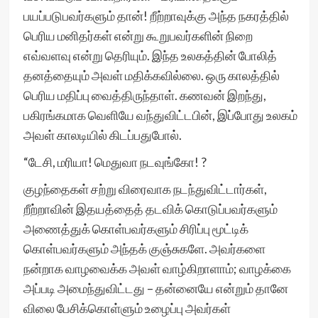
பயப்படுபவர்களும் தான்! றீற்றாவுக்கு அந்த நகரத்தில்
பெரிய மனிதர்கள் என்று கூறுபவர்களின் நிறை
எவ்வளவு என்று தெரியும். இந்த உலகத்தின் போலித்
தனத்தையும் அவள் மதிக்கவில்லை. ஒரு காலத்தில்
பெரிய மதிப்பு வைத்திருந்தாள். கணவன் இறந்து,
பகிரங்கமாக வெளியே வந்துவிட்டபின், இப்போது உலகம்
அவள் காலடியில் கிடப்பதுபோல்.
“டேசி, மரியா! மெதுவா நடவுங்கோ! ?
குழந்தைகள் சற்று விரைவாக நடந்துவிட்டார்கள்,
றீற்றாவின் இதயத்தைத் தடவிக் கொடுப்பவர்களும்
அணைத்துக் கொள்பவர்களும் சிரிப்பு மூட்டிக்
கொள்பவர்களும் அந்தக் குஞ்சுகளே. அவர்களை
நன்றாக வாழவைக்க அவள் வாழ்கிறாளாம்; வாழக்கை
அப்படி அமைந்துவிட்டது – தன்னையே என்றும் தானே
விலை பேசிக்கொள்ளும் உழைப்பு அவர்கள்