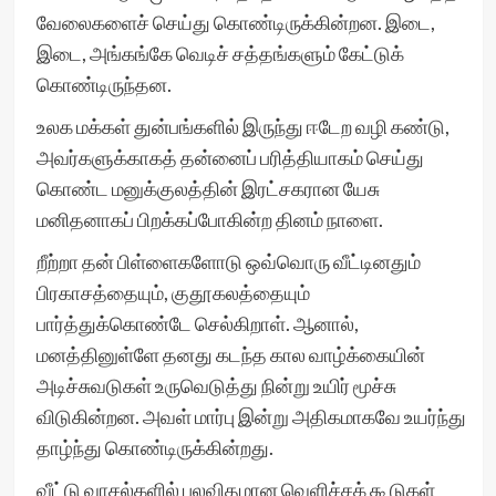
வேலைகளைச் செய்து கொண்டிருக்கின்றன. இடை,
இடை, அங்கங்கே வெடிச் சத்தங்களும் கேட்டுக்
கொண்டிருந்தன.
உலக மக்கள் துன்பங்களில் இருந்து ஈடேற வழி கண்டு,
அவர்களுக்காகத் தன்னைப் பரித்தியாகம் செய்து
கொண்ட மனுக்குலத்தின் இரட்சகரான யேசு
மனிதனாகப் பிறக்கப்போகின்ற தினம் நாளை.
றீற்றா தன் பிள்ளைகளோடு ஒவ்வொரு வீட்டினதும்
பிரகாசத்தையும், குதூகலத்தையும்
பார்த்துக்கொண்டே செல்கிறாள். ஆனால்,
மனத்தினுள்ளே தனது கடந்த கால வாழ்க்கையின்
அடிச்சுவடுகள் உருவெடுத்து நின்று உயிர் மூச்சு
விடுகின்றன. அவள் மார்பு இன்று அதிகமாகவே உயர்ந்து
தாழ்ந்து கொண்டிருக்கின்றது.
வீட்டு வாசல்களில் பலவிதமான வெளிச்சக் கூடுகள்