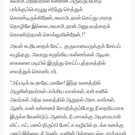
சுவாமி. மற்றவர்கள் என்னை அருவருப்போடு
பார்க்கும்பொழுது எரிந்து செத்துக்
கொண்டிருக்கிறேன், சுவாமி, நான் செய்து பாராத
தொழிலே இல்லை, சுவாமி, நான் அனுபவத்தைக்
கொண்டுதான் சொல்லுகின்றேன்.!”
அவள் கூறியதைக் கேட்ட குருவானவருக்குக் கோபம்
எழுந்தது. அவரது சுருங்கிய கன்னங்கள் ஆடின.
கைகளை மடியில் இருந்து செய்ப் புத்தகத்தில்
வைத்துக் கொண்டார்.
“அப்படிக் கூறாதே, மகளே! இந்த உலகத்தில்
அழுகின்றவர்கள் பாக்கிய வான்கள், ஏன் எனில்
அவர்கள் அந்த உலகத்தில் ஆறுதல் அடைவார்கள்.
ஆண்டவன் உன்னைச் சோதிக்கும்போது நீ தைரியமாக
இருக்க வேண்டும். ஆனால், நீ பசாசுக்கு அடிமையாகி
விட்டாய், மனம் திரும்பி மோட்ச வழியில் நடக்க உனக்கு
மனம் இல்லை. நீ ஆண்டவனின் பிள்ளையல்ல. சாத்தான்