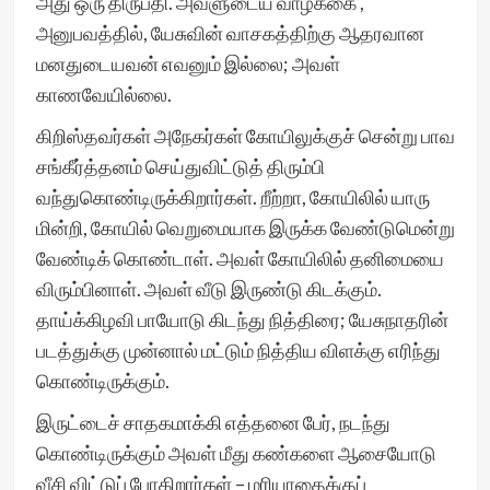
அது ஒரு திருப்தி. அவளுடைய வாழ்க்கை ,
அனுபவத்தில், யேசுவின் வாசகத்திற்கு ஆதரவான
மனதுடையவன் எவனும் இல்லை; அவள்
காணவேயில்லை.
கிறிஸ்தவர்கள் அநேகர்கள் கோயிலுக்குச் சென்று பாவ
சங்கீர்த்தனம் செய்துவிட்டுத் திரும்பி
வந்துகொண்டிருக்கிறார்கள். றீற்றா, கோயிலில் யாரு
மின்றி, கோயில் வெறுமையாக இருக்க வேண்டுமென்று
வேண்டிக் கொண்டாள். அவள் கோயிலில் தனிமையை
விரும்பினாள். அவள் வீடு இருண்டு கிடக்கும்.
தாய்க்கிழவி பாயோடு கிடந்து நித்திரை; யேசுநாதரின்
படத்துக்கு முன்னால் மட்டும் நித்திய விளக்கு எரிந்து
கொண்டிருக்கும்.
இருட்டைச் சாதகமாக்கி எத்தனை பேர், நடந்து
கொண்டிருக்கும் அவள் மீது கண்களை ஆசையோடு
வீசி விட்டுப் போகிறார்கள் – மரியாதைக்குப்