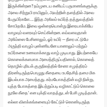
இருக்கின்றன? நம்முடைய கனியப் பருமானங்களுக்கு
அவை சிற்றுயி ராயினும், அவற்றின் தளத்தில் அவை
பேருயிர்களே…. இந்த அகிலம் உயிர்த் தத்துவத்தின்
சோபிதமே. இவை ஒன்றையொன்று இரையாக்கியே
வாழவும் வளரவும் செய்கின்றன. எவ்வளவுதான்
அகிம்ஸை பேசினாலும், ஓர் உயிர் — நீரை மட்டுமே
அருந்தி வாழும் புண்ணியனே யானாலும்-மற்றும்
உயிர்களை உணவாக்காது வாழ் முடியாது. இயற்கையே
கொலைக்களமாக அமைந்திருப்பதினால், கொலைத்
தொழில் புரியக் குருநிலத்தில் சேனா சமுத்திரம்
திரண்டிருந்தபொழுது கீதையை உபதேசித் தமை மிக
இயல்பாக அமைந்தது. கர்மயோகத்தின் வழி நின்று,
யுத்த யோகத்தை இயற்றும்படி வழிகாட்டும் கொலை
நூலே கீதை’ என யுக்தி வாதத்துடன் பேசி முடித்தான்.
எல்லா விளக்கங்களையும் கேட்டுச் கொண்டிருந்த