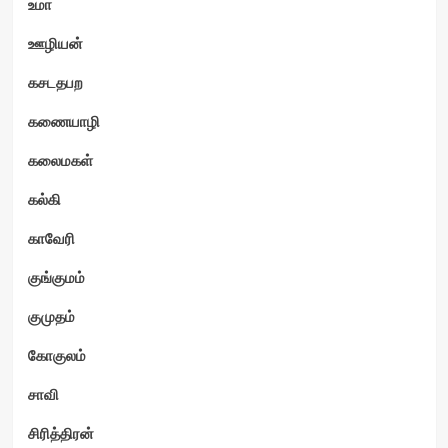
உமா
ஊழியன்
கசடதபற
கணையாழி
கலைமகள்
கல்கி
காவேரி
குங்குமம்
குமுதம்
கோகுலம்
சாவி
சிரித்திரன்