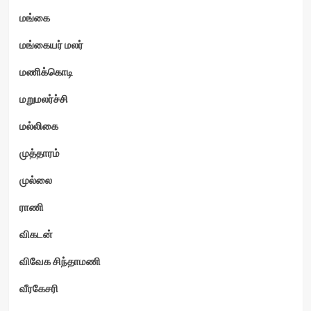
மங்கை
மங்கையர் மலர்
மணிக்கொடி
மறுமலர்ச்சி
மல்லிகை
முத்தாரம்
முல்லை
ராணி
விகடன்
விவேக சிந்தாமணி
வீரகேசரி