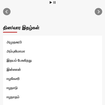
தின/வார இதழ்கள்
அமுதசுரபி
அம்புலிமாமா
இதயம் பேசுகிறது
இன்ஸான்
ஈழகேசரி
ஈழநாடு
ஈழநாதம்