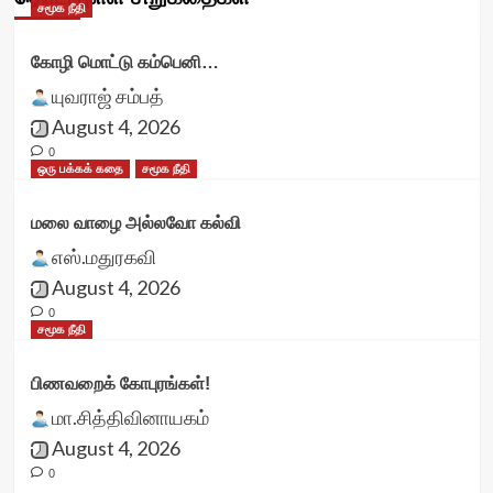
சமூக நீதி
கோழி மொட்டு கம்பெனி…
யுவராஜ் சம்பத்
August 4, 2026
0
ஒரு பக்கக் கதை
சமூக நீதி
மலை வாழை அல்லவோ கல்வி
எஸ்.மதுரகவி
August 4, 2026
0
சமூக நீதி
பிணவறைக் கோபுரங்கள்!
மா.சித்திவினாயகம்
August 4, 2026
0