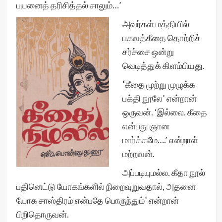
பயனைத் தரிசித்தல் சாலும்…’
அவர்கள் மத்தியில்
பகவத்கீதை தொற்றிச்
சர்ச்சை ஒன்று
வெடித்துக் கிளம்பியது.
‘
கீதை முற்று முழுக்க
பக்தி நூலே’ என்றான்
ஒருவன். ‘இல்லை. கீதை
என்பது ஞான
மார்க்கமே….’ என்றாள்
மற்றவன்.
அப்படியுமல்ல. கீதா நூல்
பதினெட்டு யோகங்களில் நிறைவுறுவதால், அதனை
யோக சாஸ்திரம் என்பதே பொருந்தும்’ என்றான்
பிறிதொருவன்.