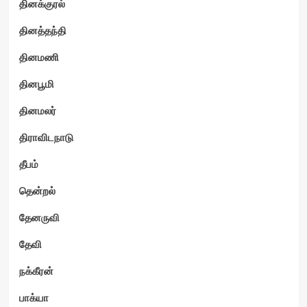
தினக்குரல்
தினத்தந்தி
தினமணி
தினபூமி
தினமலர்
திராவிடநாடு
தீபம்
தென்றல்
தேனருவி
தேவி
நக்கீரன்
பாக்யா