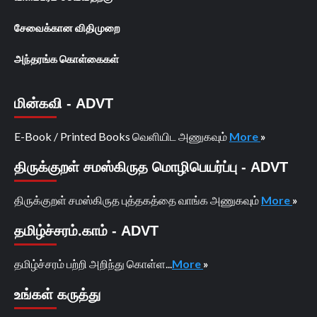
சேவைக்கான விதிமுறை
அந்தரங்க கொள்கைகள்
மின்கவி - ADVT
E-Book / Printed Books வெளியிட அணுகவும்
More
»
திருக்குறள் சமஸ்கிருத மொழிபெயர்ப்பு - ADVT
திருக்குறள் சமஸ்கிருத புத்தகத்தை வாங்க அணுகவும்
More
»
தமிழ்ச்சரம்.காம் - ADVT
தமிழ்ச்சரம் பற்றி அறிந்து கொள்ள...
More
»
உங்கள் கருத்து