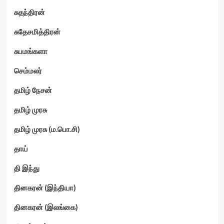
சுதந்திரன்
சுதேசமித்திரன்
சுபமங்களா
செம்மலர்
தமிழ் நேசன்
தமிழ் முரசு
தமிழ் முரசு (ம.பொ.சி)
தாய்
தி இந்து
தினகரன் (இந்தியா)
தினகரன் (இலங்கை)