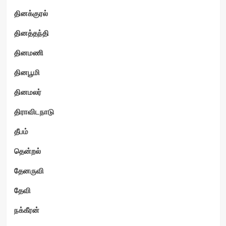
தினக்குரல்
தினத்தந்தி
தினமணி
தினபூமி
தினமலர்
திராவிடநாடு
தீபம்
தென்றல்
தேனருவி
தேவி
நக்கீரன்