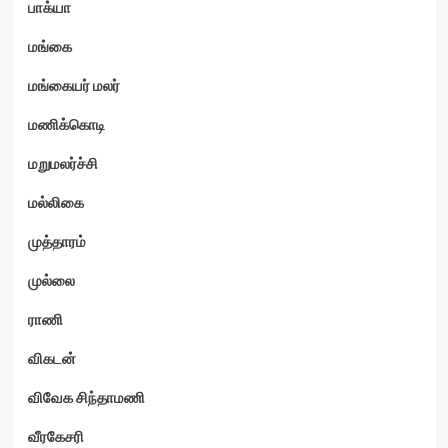
பாக்யா
மங்கை
மங்கையர் மலர்
மணிக்கொடி
மறுமலர்ச்சி
மல்லிகை
முத்தாரம்
முல்லை
ராணி
விகடன்
விவேக சிந்தாமணி
வீரகேசரி