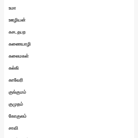
உமா
ஊழியன்
கசடதபற
கணையாழி
கலைமகள்
கல்கி
காவேரி
குங்குமம்
குமுதம்
கோகுலம்
சாவி