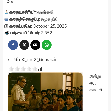
0
கதையாசிரியர்:
வளர்கவி
கதைத்தொகுப்பு:
சமூக நீதி
கதைப்பதிவு:
October 25, 2025
பார்வையிட்டோர்:
3,852
வாசிப்பு நேரம்:
2
நிமிடங்கள்
அன்று
ஆடி
கடைசி