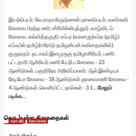
இயற்பெயர்: வே.ராதாகிருஷ்ணன் புனைபெயர்: வளர்கவி
கோவை பிறந்த ஊர்: ஸ்ரீவில்லிபுத்தூர். வாழ்விடம்:
கோவை. கல்வித்தகுதி: எம்.ஏ (வரலாறு)எம்ஏ (தமிழ்)
எம்ஃபில் தமிழ்(ஈரோடு தமிழன்பன் கவிதைகளில்).
குருநாதர்: தடாகம் இளமுருகு தமிழாசிரியர். பணி:
பட்டதாரி ஆசிரியர் மணி மே.நி.ப கோவை - 23
ஆண்டுகள். பகுதிநேர அறிவிப்பாளர்: ஆல் இண்டியா
ரேடியோ கோவை - 18 ஆண்டுகள் ஞானவாணி கோவை -
4 ஆண்டுகள். வெளியிட்ட நால்கள் - 3 1.…
மேலும்
படிக்க...
தொடர்புள்ள சிறுகதைகள்
சமூக நீதி
தொடர்கதை
அகல் விளக்கு