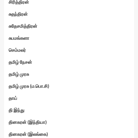
சிரித்திரன்
சுதந்திரன்
சுதேசமித்திரன்
சுபமங்களா
செம்மலர்
தமிழ் நேசன்
தமிழ் முரசு
தமிழ் முரசு (ம.பொ.சி)
தாய்
தி இந்து
தினகரன் (இந்தியா)
தினகரன் (இலங்கை)