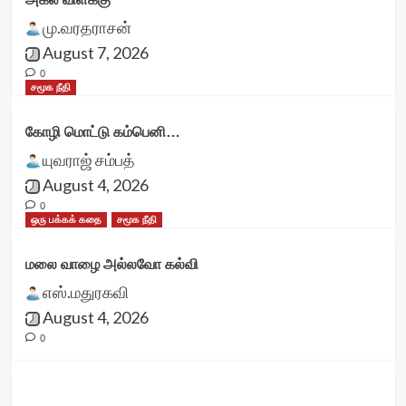
மு.வரதராசன்
August 7, 2026
0
சமூக நீதி
கோழி மொட்டு கம்பெனி…
யுவராஜ் சம்பத்
August 4, 2026
0
ஒரு பக்கக் கதை
சமூக நீதி
மலை வாழை அல்லவோ கல்வி
எஸ்.மதுரகவி
August 4, 2026
0