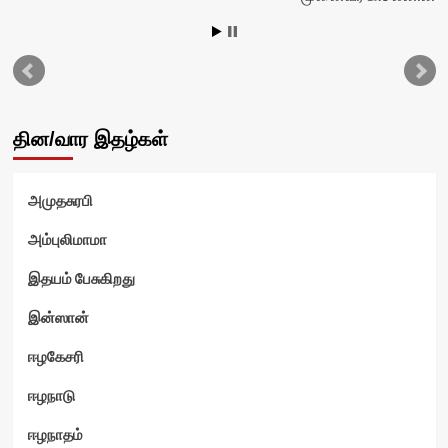
தின/வார இதழ்கள்
அமுதசுரபி
அம்புலிமாமா
இதயம் பேசுகிறது
இன்ஸான்
ஈழகேசரி
ஈழநாடு
ஈழநாதம்