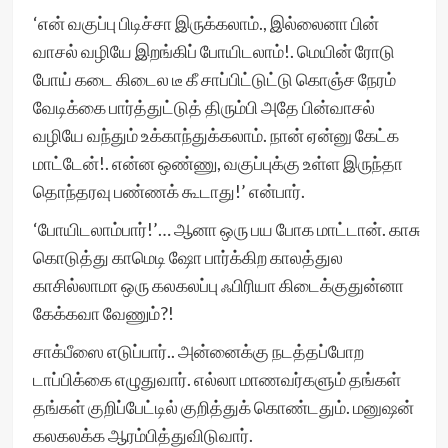
‘என் வகுப்பு பிடிச்சா இருக்கலாம்., இல்லைனா பின்
வாசல் வழியே இறங்கிப் போயிடலாம்!. மெயின் ரோடு
போய் கடை கிடைல டீ கீ சாப்பிட்டுட்டு கொஞ்ச நேரம்
வேடிக்கை பார்த்துட்டுத் திரும்பி அதே பின்வாசல்
வழியே வந்தும் உக்காந்துக்கலாம். நான் ஏன்னு கேட்க
மாட்டேன்!. என்ன ஒண்ணு, வகுப்புக்கு உள்ள இருந்தா
தொந்தரவு பண்ணக் கூடாது!’ என்பார்.
‘போயிடலாம்பார்!’… ஆனா ஒரு பய போக மாட்டான். காசு
கொடுத்து காமெடி ஷோ பார்க்கிற காலத்துல
காசில்லாமா ஒரு கலகலப்பு ஃபிரியா கிடைக்குதுன்னா
கேக்கவா வேணும்?!
சாக்பீஸை எடுப்பார்.. அன்னைக்கு நடத்தப்போற
டாப்பிக்கை எழுதுவார். எல்லா மாணவர்களும் தங்கள்
தங்கள் குறிப்பேட்டில் குறித்துக் கொண்டதும். மனுஷன்
கலகலக்க ஆரம்பித்துவிடுவார்.