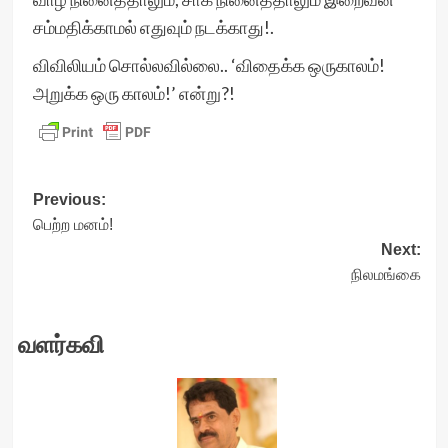
சம்மதிக்காமல் எதுவும் நடக்காது!.
விவிலியம் சொல்லவில்லை.. ‘விதைக்க ஒருகாலம்!
அறுக்க ஒரு காலம்!’ என்று?!
Post
Previous:
பெற்ற மனம்!
navigation
Next:
நிலமங்கை
வளர்கவி