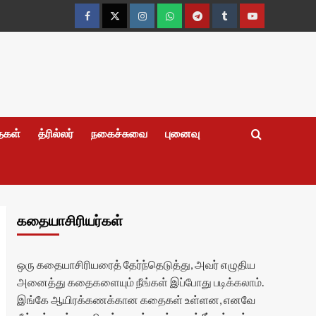
Facebook
Twitter
Instagram
Whatsapp
Telegram
Tumblr
YouTube
தைகள்
த்ரில்லர்
நகைச்சுவை
புனைவு
கதையாசிரியர்கள்
ஒரு கதையாசிரியரைத் தேர்ந்தெடுத்து, அவர் எழுதிய
அனைத்து கதைகளையும் நீங்கள் இப்போது படிக்கலாம்.
இங்கே ஆயிரக்கணக்கான கதைகள் உள்ளன, எனவே