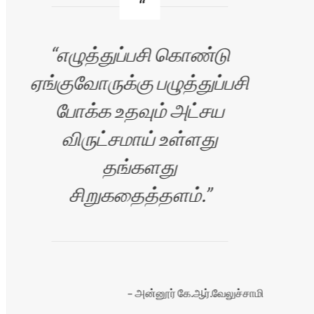
எழுத்துப்பசி கொண்டு
ஏங்குவோருக்கு பழுத்துப்பசி
போக்க உதவும் அட்சய
ச
விருட்சமாய் உள்ளது
்
தங்களது
மக
சிறுகதைத்தளம்.
்
அன்னூர் கே.ஆர்.வேலுச்சாமி
ு