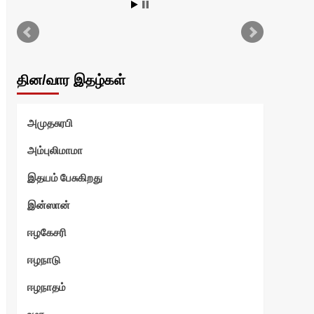
அ
பெ
ச
தின/வார இதழ்கள்
வாழ
அமுதசுரபி
அம்புலிமாமா
த
இதயம் பேசுகிறது
இன்ஸான்
்
ஈழகேசரி
ஈழநாடு
ஈழநாதம்