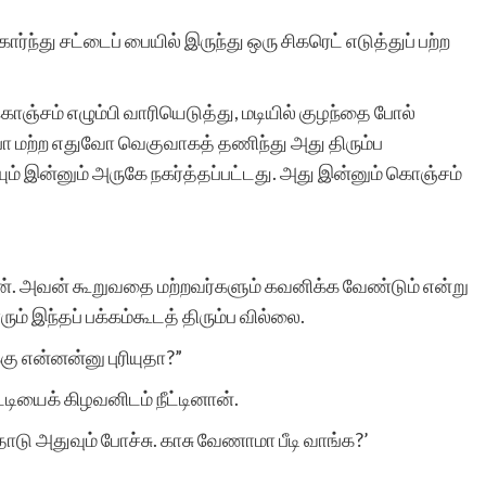
இத்தளத்தின் உதவியால்
ந்து சட்டைப் பையில் இருந்து ஒரு சிகரெட் எடுத்துப் பற்ற
தான். கதைக்கு ஏற்ற
்சம் எழும்பி வாரியெடுத்து, மடியில் குழந்தை போல்
படத்தினை தேர்வு செய்து
ோ மற்ற எதுவோ வெகுவாகத் தணிந்து அது திரும்ப
வெளியிடுவது தங்களின்
ும் இன்னும் அருகே நகர்த்தப்பட்டது. அது இன்னும் கொஞ்சம்
தனி சிறப்பு. மீண்டும்
ஒருமுறை எனது மனமார்ந்
். அவன் கூறுவதை மற்றவர்களும் கவனிக்க வேண்டும் என்று
நன்றியை தெரிவித்துக்
் இந்தப் பக்கம்கூடத் திரும்ப வில்லை.
கொள்கிறேன். நன்றிகளுடன
கு என்னன்னு புரியுதா?”
இரா.கலைச்செல்வி.
ட்டியைக் கிழவனிடம் நீட்டினான்.
ோடு அதுவும் போச்சு. காசு வேணாமா பீடி வாங்க?’