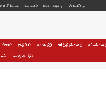
யாசிரியர்கள்
சுயவிபரம்
உங்கள் கருத்து
தொடர்பிற்கு
கிரைம்
குடும்பம்
சமூக நீதி
சரித்திரக் கதை
சுட்டிக் க
டகம்
மொழிபெயர்ப்பு