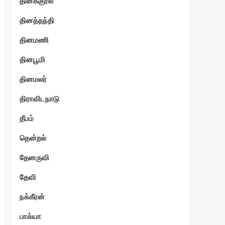
தினக்குரல்
தினத்தந்தி
தினமணி
தினபூமி
தினமலர்
திராவிடநாடு
தீபம்
தென்றல்
தேனருவி
தேவி
நக்கீரன்
பாக்யா