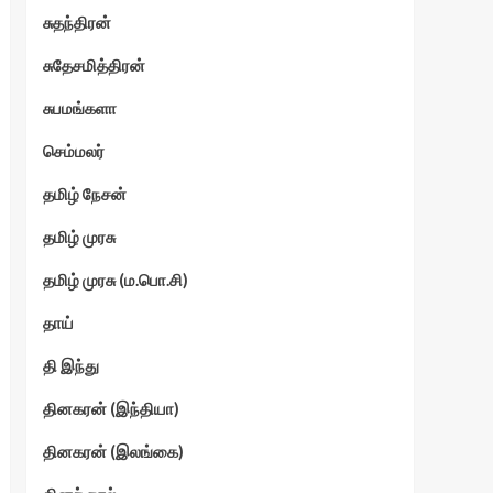
சுதந்திரன்
சுதேசமித்திரன்
சுபமங்களா
செம்மலர்
தமிழ் நேசன்
தமிழ் முரசு
தமிழ் முரசு (ம.பொ.சி)
தாய்
தி இந்து
தினகரன் (இந்தியா)
தினகரன் (இலங்கை)