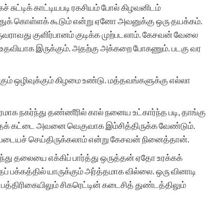
 சுட்டிக் காட்டியபடி ரகசியம் போல் கிழவனிடம்
்துக் கொள்ளக் கூடும் என்று ஏனோ அவனுக்கு ஒரு தயக்கம்.
ுவராவது குளிர்பானம் குடிக்க முற்படலாம். கேசவன் வேலை
மிக்க மகிழ்ச்சி. ஒவ்வொரு
ல் உதவியாக இருக்கும். அதற்கு அக்கறை போகணும். படகு வர
தடவையும் எனது கதை
இணையதளத்தில்
ம் ஒழிவுக்கும் கிழமை உண்டு. மத்தவங்களுக்கு எல்லா
சேர்க்கப்பட்டுள்ளது என்ற
க நகர்ந்து தண்ணீரில் கால் நனைய உட்கார்ந்த படி, தாங்கு
செய்தி அறிந்து உண்மையில
தக் கட்டை அவனை வெகுவாக இம்சித்திருக்க வேண்டும்.
மகிழ்ந்து போகிறேன்.
டையச் செய்திருக்கலாம் என்று கேசவன் நினைத்தான்.
உங்களின் சேவை
ந்து தலையை எக்கிப் பார்த்து ஒருத்தன் ஏதோ உரக்கக்
அளப்பரியது. உலகெங்கிலும
 பக்கத்தில் யாருக்கும் அர்த்தமாக வில்லை. ஒரு வினாடி
பத்திரிகையிலும் சிகரெட்டின் கடைசித் துண்டத்திலும்
இருக்கும் தமிழர்களால்
எனது கதை படிக்கப் படுவத