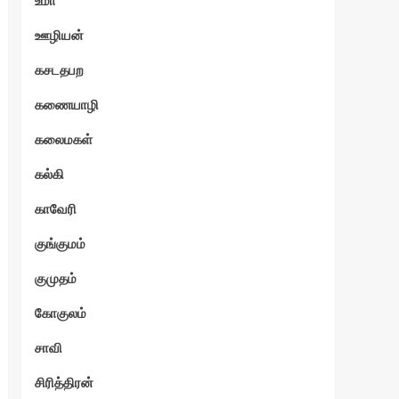
உமா
ஊழியன்
்வி
கசடதபற
கணையாழி
கலைமகள்
கல்கி
காவேரி
குங்குமம்
குமுதம்
கோகுலம்
சாவி
சிரித்திரன்