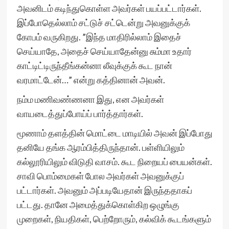
அவனிடம் கடிந்துகொள்ள அவர்கள் பயப்பட்டார்கள்.
இப்போதெல்லாம் சட்டுச் சட்டென்று அவனுக்குக்
கோபம் வருகிறது. ”இந்த மாதிரில்லாம் இதைச்
செய்யாதே, அதைச் செய்யாதேன்னு சும்மா உதார்
காட்டிட்டிருந்தீங்கன்னா லீவுக்குக் கூட நான்
வரமாட்டேன்…” என்று கத்தினான் அவன்.
நம்ம மணிவண்ணனா இது, என அவர்கள்
வாயடைத்துப்போய்ப் பார்த்தார்கள்.
மூணாம் தளத்தின் மொட்டை மாடியில் அவன் இப்போது
தனியே தங்க ஆரம்பித்திருந்தான். பள்ளியிலும்
கல்லூரியிலும் விடுதி வாசம். கூட நிறையப் பையன்கள்.
சாவி பொம்மைகள் போல அவர்கள் அவனுக்குப்
பட்டார்கள். அவனும் அப்படியேதான் இருந்ததாகப்
பட்டது. தானே அமைத்துக்கொள்கிற ஒழுங்கு
முறைகள், நியதிகள், பெற்றோரும், கல்விக் கூடங்களும்