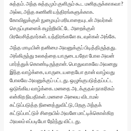
சுத்தம். அந்த சுத்தமும் குளிரும் கூட மனிதருக்காகவா?
அல்ல, அந்த கணினி யந்திரங்களுக்காக.
கோவிலுக்குள் நுழையும் மரியாதையுடன் அவர்கள்
செருப்புகளைக் கழற்றிவிட்டே அறைக்குள்
பிரவேசித்தார்கள். யந்திரங்களே கடவுள்கள் அங்கே.
அந்த மாடியின் தனிமை அவனுக்குப் பிடித்திருந்தது.
அங்கிருந்து உலகத்தை யாருடையதோ போல அவன்
பார்த்துக் கொண்டிருந்தான். பொதுவாகவே அவனது
இந்த வாழ்க்கை, யாருடையதையோ தான் வாழ்வது
போலவே அவனுக்குப் பட்டது. ஒழுங்குபடுத்தப்பட்ட
ஒடுங்கிய வாழ்க்கை. மனதை அடக்குதல் நாகரிகம்
என்கிற நியதிகள். மனசை அலைய விடாமல்
கட்டுப்படுத்த நினைத்துவிட்டு, பிறகு அந்தக்
கட்டுப்பாட்டுச் சிறையில் அவனே மாட்டிக்கொள்கிற
அவலம் எப்படியோ நேர்ந்து விட்டது.