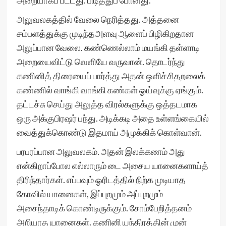
அறையாகப் பட்டது. பிடித்துப் போனது.
அலுவலகத்தில் வேலை நெரித்தது. அத்தனை
சம்பளத்துக்கு முடிந்தஅளவு ஆளைப் பிழிகிறதான
அலுப்பான வேலை. கண்ணெல்லாம் மயங்கி தள்ளாடி
அறையைவிட்டு வெளியே வருவான். தொடர்ந்து
கணினித் திரையைப் பார்த்து அதன் ஒளிச்சிதறலைக்
கண்ணில் வாங்கி வாங்கி கண்கள் ஓய்வுக்கு ஏங்கும்.
தட்டச்சு செய்து அலுத்த விரல்களுக்கு ஒத்தடமாக
ஒரு அக்குபிரஷர் பந்து. அடிக்கடி அதை உள்ளங்கையில்
வைத்துக்கொண்டு இதமாய் அமுக்கிக் கொள்வான்.
பரபரப்பான அலுவலகம். அதன் இலக்கணம் அது
என்கிறாப்போல எல்லாரும் டை அசைய யானைகளாய்த்
திரிந்தார்கள். எப்பவும் ஓரிடத்தில் நிற்க முடியாத
கோவில் யானைகள், இப்புறமும் அப்புறமும்
அசைந்தாடிக் கொண்டிருக்கும். சோம்பேறித்தனம்
அறியாத யானைகள். கணினி யந்திரத்தின் முன்