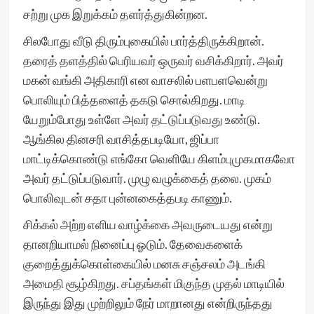
சற்று முக இறுக்கம் தளர்த்துகின்றன.
சிலபோது வீடு திரும்புகையில் பார்த்திருக்கிறான்.
தரைத் தளத்தில் பெரியவர் ஒருவர் வசிக்கிறார். அவர்
மகன் வங்கி அதிகாரி என வாசலில் பளபளவென்று
பொலியும் பித்தளைத் தகடு சொல்கிறது. மாடி
யேறும்போது உள்ளே அவர் தட்டுப்படுவது உண்டு.
ஆங்கில தினசரி வாசித்தபடியோ, ஜிப்பா
மாட்டிக்கொண்டு எங்கோ வெளியே கிளம்புமுகமாகவோ
அவர் தட்டுப்படுவார். முழு வழுக்கைத் தலை. முகம்
பொலிவுடன் சதா புன்னகைத்தபடி காணும்.
சிக்கல் அற்ற எளிய வாழ்க்கை அவருடையது என்று
தானறியாமல் நினைப்பு ஓடும். தேவைகளைக்
குறைத்துக்கொள்கையில் மனசு சஞ்சலம் அடங்கி
அமைதி சூழ்கிறது. சப்தங்கள் மிகுந்த முதல் மாடியில்
இருந்து இது முற்றிலும் நேர் மாறானது என்றிருந்தது