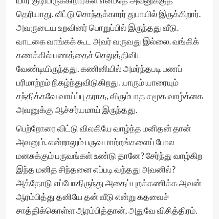
யார் குடியிருக்கிறார்கள் என்பதே அவனுக்குத்
தெரியாது. வீட்டு சொந்தக்காரர் துபாயில் இருக்கிறார்.
அவருடைய உறவினர் பொறுப்பில் இருந்தது வீடு.
வாடகை வாங்கக் கூட அவர் வருவது இல்லை. வங்கிக்
கணக்கில் பணத்தைச் செலுத்திவிட
வேண்டியிருந்தது. கணினியில் அமர்ந்தபடி பணப்
பரிமாற்றம் நிகழ்ந்துவிடுகிறது. யாரும் யாரையும்
சந்திக்கவே வாய்ப்பு தராத, விரும்பாத சமூக வாழ்க்கை
அவனுக்கு ஆச்சர்யமாய் இருந்தது.
பெற்றோரை விட்டு விலகியே வாழ்ந்த மனிதன் தான்
அவனும். என்றாலும் பருவ மாற்றங்களைப் போல
மனசுக்கும் பருவங்கள் உண்டு தானே? சேர்ந்து வாழ்கிற
இந்த மனித சிந்தனை எப்படி வந்தது அவனில்?
அத்தோடு எப்போதிருந்து அதைப் புறக்கணிக்க அவன்
ஆரம்பித்து தனியே தன் வீடு என்று கதவைச்
சாத்திக்கொள்ள ஆரம்பித்தான், அதுவே விசித்திரம்.