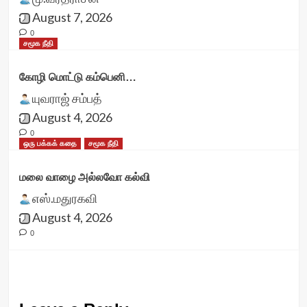
August 7, 2026
0
சமூக நீதி
கோழி மொட்டு கம்பெனி…
யுவராஜ் சம்பத்
August 4, 2026
0
ஒரு பக்கக் கதை
சமூக நீதி
மலை வாழை அல்லவோ கல்வி
எஸ்.மதுரகவி
August 4, 2026
0