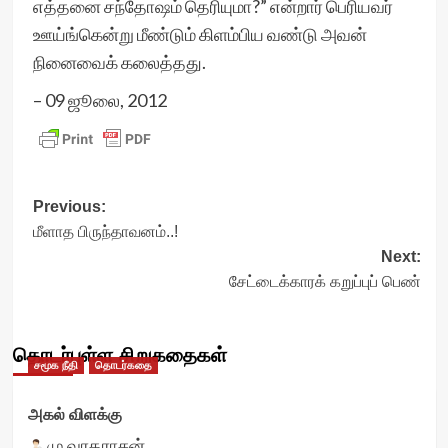
எத்தனை சந்தோஷம் தெரியுமா?” என்றார் பெரியவர்
ஊய்ங்கென்று மீண்டும் கிளம்பிய வண்டு அவன்
நினைவைக் கலைத்தது.
– 09 ஜூலை, 2012
Post
Previous:
மீளாத பிருந்தாவனம்..!
navigation
Next:
சேட்டைக்காரக் கறுப்புப் பெண்
தொடர்புள்ள சிறுகதைகள்
சமூக நீதி
தொடர்கதை
அகல் விளக்கு
மு.வரதராசன்