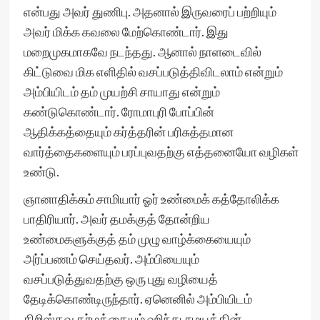
என்பது அவர் துணிபு. அதனால் இருவரைப் பற்றியும்
அவர் மிக்க கவலை மேற்கொண்டார். இது
மறைமுகமாகவே நடந்தது. ஆனால் நாளடைவில்
கிட்டுவை மிக எளிதில் வசப்படுத்திவிடலாம் என்றும்
அம்பியிடம் தம் முயற்சி சாயாது என்றும்
கண்டுகொண்டார். ரோமாபுரி போப்பின்
ஆதிக்கத்தையும் கர்த்தரின் பரிசுத்தமான
வார்த்தைகளையும் பரப்புவதற்கு எத்தனையோ வழிகள்
உண்டு.
ஞானாதிக்கம் சாமியார் ஓர் உண்மைக் கத்தோலிக்க
பாதிரியார். அவர் தமக்குத் தோன்றிய
உண்மைகளுக்குத் தம் முழு வாழ்க்கையையும்
அர்ப்பணம் செய்தவர். அம்பியையும்
வசப்படுத்துவதற்கு ஒரு புது வழியைத்
தேடிக்கொண்டிருந்தார். ஏனெனில் அம்பியிடம்
கிறிஸ்தவ தர்மத்தையும் ஹிந்து சமயத்தின்