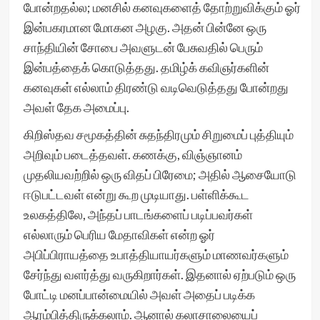
போன்றதல்ல; மனசில் கனவுகளைத் தோற்றுவிக்கும் ஓர்
இன்பகரமான மோகன அழகு. அதன் பின்னே ஒரு
சாந்தியின் சோபை அவளுடன் பேசுவதில் பெரும்
இன்பத்தைக் கொடுத்தது. தமிழ்க் கவிஞர்களின்
கனவுகள் எல்லாம் திரண்டு வடிவெடுத்தது போன்றது
அவள் தேக அமைப்பு.
கிறிஸ்தவ சமூகத்தின் சுதந்திரமும் சிறுமைப் புத்தியும்
அறிவும் படைத்தவள். கணக்கு, விஞ்ஞானம்
முதலியவற்றில் ஒரு விதப் பிரேமை; அதில் ஆசையோடு
ஈடுபட்டவள் என்று கூற முடியாது. பள்ளிக்கூட
உலகத்திலே, அந்தப் பாடங்களைப் படிப்பவர்கள்
எல்லாரும் பெரிய மேதாவிகள் என்ற ஓர்
அபிப்பிராயத்தை உபாத்தியாயர்களும் மாணவர்களும்
சேர்ந்து வளர்த்து வருகிறார்கள். இதனால் ஏற்படும் ஒரு
போட்டி மனப்பான்மையில் அவள் அதைப் படிக்க
ஆரம்பித்திருக்கலாம். ஆனால் கலாசாலையைப்