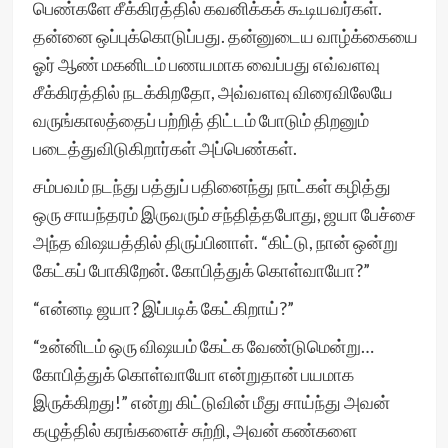
பெண்களே சீக்கிரத்தில் கவனிக்கக் கூடியவர்கள்.
தன்னை ஒப்புக்கொடுப்பது. தன்னுடைய வாழ்க்கையை
ஓர் ஆண் மகனிடம் பணயமாக வைப்பது எவ்வளவு
சீக்கிரத்தில் நடக்கிறதோ, அவ்வளவு விரைவிலேயே
வருங்காலத்தைப் பற்றித் திட்டம் போடும் திறனும்
படைத்துவிடுகிறார்கள் அப்பெண்கள்.
சம்பவம் நடந்து பத்துப் பதினைந்து நாட்கள் கழித்து
ஒரு சாயந்தரம் இருவரும் சந்தித்தபோது, ஜயா பேச்சை
அந்த விஷயத்தில் திருப்பினாள். “கிட்டு, நான் ஒன்று
கேட்கப் போகிறேன். கோபித்துக் கொள்வாயோ?”
“என்னடி ஜயா? இப்படிக் கேட்கிறாய்?”
“உன்னிடம் ஒரு விஷயம் கேட்க வேண்டுமென்று…
கோபித்துக் கொள்வாயோ என்றுதான் பயமாக
இருக்கிறது!” என்று கிட்டுவின் மீது சாய்ந்து அவன்
கழுத்தில் கரங்களைச் சுற்றி, அவன் கண்களை