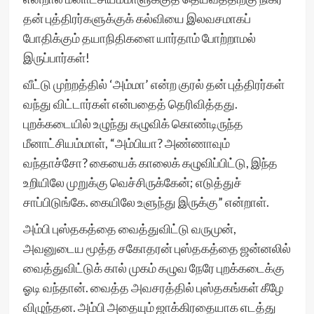
தன் புத்திரர்களுக்குக் கல்வியை இலவசமாகப்
போதிக்கும் தயாநிதிகளை யார்தாம் போற்றாமல்
இருப்பார்கள்!
வீட்டு முற்றத்தில் ‘அம்மா’ என்ற குரல் தன் புத்திரர்கள்
வந்து விட்டார்கள் என்பதைத் தெரிவித்தது.
புறக்கடையில் உழுந்து கழுவிக் கொண்டிருந்த
மீனாட்சியம்மாள், “அம்பியா? அண்ணாவும்
வந்தாச்சோ? கையைக் காலைக் கழுவிப்பிட்டு, இந்த
உறியிலே முறுக்கு வெச்சிருக்கேன்; எடுத்துச்
சாப்பிடுங்கே. கையிலே உளுந்து இருக்கு” என்றாள்.
அம்பி புஸ்தகத்தை வைத்துவிட்டு வருமுன்,
அவனுடைய மூத்த சகோதரன் புஸ்தகத்தை ஜன்னலில்
வைத்துவிட்டுக் கால் முகம் கழுவ நேரே புறக்கடைக்கு
ஓடி வந்தான். வைத்த அவசரத்தில் புஸ்தகங்கள் கீழே
விழுந்தன. அம்பி அதையும் ஜாக்கிரதையாக எடத்து