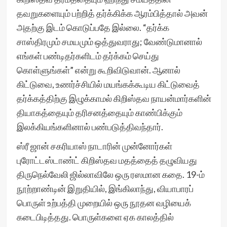
தவறுகளையும் பற்றித் தர்க்கிக்க ஆரம்பித்தால் அவன்
அதற்கு இடம் கொடுப்பதே இல்லை. “தர்க்க
சாஸ்திரமும் சமயமும் ஒத்துவராது; வேண்டுமானால்
எங்கள் பண்டிதர்களிடம் தர்க்கம் செய்து
கொள்ளுங்கள்” என்று கூறிவிடுவான். ஆனால்
கிட்டுவை, உணர்ச்சியில் மயங்கக்கூடிய கிட்டுவைத்
தர்க்கத்திற்கு இழுக்காமல் கிறிஸ்தவ நாயன்மார்களின்
தியாகத்தையும் தரிசனத்தையும் காண்பிக்கும்
இலக்கியங்களினால் பண்படுத்திவந்தார்.
ஸ்ரீ ஜான் சகரியாஸ் நாடாரின் முன்னோர்கள்
புரோட்டஸ்டாண்ட் கிறிஸ்தவ மதத்தைத் தழுவியது
திருநெல்வேலி ஜில்லாவிலே ஒரு ரஸமான கதை. 19-ம்
நூற்றாண்டின் இறுதியில், இங்கிலாந்து, வியாபாரப்
பொருள் உற்பத்தி முறையில் ஒரு நூதன வழியைக்
கடைபிடித்தது. பொருள்களை ஏக காலத்தில்