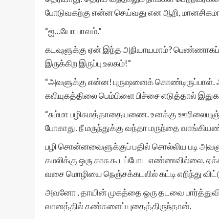
போடுவகற்கு என்ன செய்வது என ஆறி, மானசிகமாகத
“ஐ…யோ பாவம்.”
கடவுளுக்கு ஏன் இந்த அநியாயமாம்? பெண்ணாகப் பி
இருக்கிற இருப்பு உலகம்!”
“அவளுக்கு என்ன! புருஷனைக் கொண்டிருப்பாள். அல்
கலியுகத்திலை பெம்பிளை பிச்சை எடுத்தால் இத
“சும்மா பழிசுமத்தாதையணை. உனக்கு ஊரிலையுஞ்ச
போகாது. நீ மருந்துக்கு வந்தா மருந்தை வாங்கிய
பழி சொன்னவைளுக்குப் பதில் சொல்லிய படி அவள
கமலிக்கு ஒரு காசு கூடப்போட எண்ணவில்லை. ஏக்கத
வசை மொழியை நெஞ்சக்கடலில் கட்டி எறிந்து விட்ட
அவனோ , தாயின் முகத்தை ஒரு தடவை பார்த்துவிட்ட
வானத்தில் கண்களைப் புதைத்திருந்தான்.