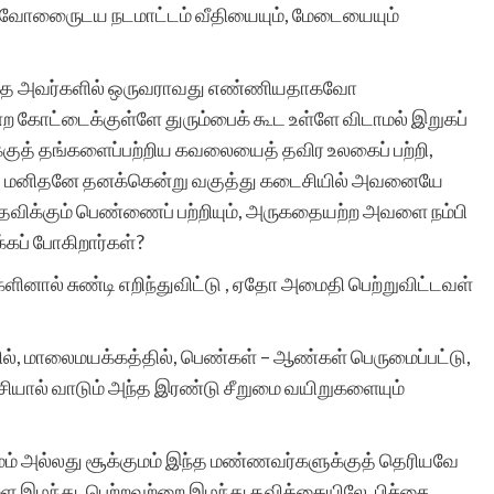
ுவோருைைடய நடமாட்டம் வீதியையும், மேடையையும்
this web site will grow
தை அவர்களில் ஒருவராவது எண்ணியதாகவோ
 கோட்டைக்குள்ளே துரும்பைக் கூட உள்ளே விடாமல் இறுகப்
popular. your efforts is
்குத் தங்களைப்பற்றிய கவலையைத் தவிர உலகைப் பற்றி,
precious. thanking you!
ாக, மனிதனே தனக்கென்று வகுத்து கடைசியில் அவனையே
் தவிக்கும் பெண்ணைப் பற்றியும், அருகதையற்ற அவளை நம்பி
்கப் போகிறார்கள்?
ளினால் சுண்டி எறிந்துவிட்டு , ஏதோ அமைதி பெற்றுவிட்டவள்
RAMANUJAM
ில், மாலைமயக்கத்தில், பெண்கள் – ஆண்கள் பெருமைப்பட்டு,
ியால் வாடும் அந்த இரண்டு சீறுமை வயிறுகளையும்
ர்மம் அல்லது சூக்குமம் இந்த மண்ணவர்களுக்குத் தெரியவே
ளை இழந்து, பெற்றவற்றை இழந்து தவிக்கையிலே, பிச்சை