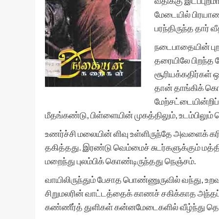
வீதிக்கு இடப்புற
மேடையில் பிரயாணி
பரந்திருந்த தார் 
நடைபாதையின் பு
தரையிலே பிறந்த ம
சூரியக்கதிர்கள் 
தான் தாங்கிக் கொ
மேற்சட்டையின்றிப
மீதங்கண்டு, பிள்ளையின் முகத்திலும், உடம்பிலும
உணர்ச்சி மலையின் ளிவு உள்ளிருந்தே அவளைக் க
தகித்தது. இரண்டு வெம்மைச் சுடர்களுக்கும் மத
மறைந்து புலம்பிக் கொண்டிருந்தது நெஞ்சம்.
வாயிலிருந்தும் பேசாத பொண்ணுருவில் வந்து, உற
சிறுமலரின் வாட்டத்தைக் காணச் சகிக்காத அந்த
கண்ணீர்த் துளிகள் கன்னமேடைகளில் வீழ்ந்து த