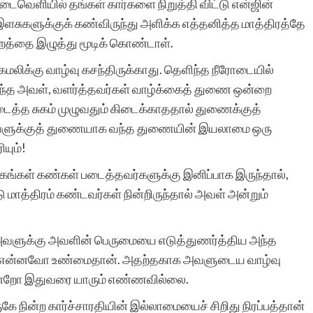
டைவெளியில் தங்கள் கார்களை நிறுத்தி விட்டு என்ஜின்
ில இளசுகளுக்குக் கண்விருந்து அளிக்க எத்தனித்த மாத்திரத்தே
புறத்தை இழுத்து மூடிக் கொண்டாள்.
 கமலிக்கு வாழ்வு கசந்திருக்காது. தெளிந்த நீரோடையில்
ளர்ந்த அவள், வளர்த்தவர்கள் வாழ்க்கைத் துணை ஒன்றை
ைத்த சுகம் முழுவதும் கிடைக்காததால் துணைக்குத்
ளுக்குத் துணையாக வந்த துணையின் இயலாமை ஒரு
யும்!
கங்கள் கண்கள் படைத்தவர்களுக்கு இனிப்பாக இருந்தால்,
மாத்திரம் கண்டவர்கள் நின்றிருந்தால் அவள் அன்றும்
வளுக்கு அவளின் பெருமையை எடுத்துணர்த்திய அந்த
ியது என்னவோ உண்மைதான். அதற்தகாக அவளுடைய வாழ்வு
 என்றோ இதுவரை யாரும் எண்ணவில்லை.
கே நின்ற கார்ச்சாரதியின் இல்லாமையைச் சிறிது நிரப்பத்தான்