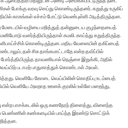
மாக ஆஸ்பத்திரி மதிலுடன் அண்டி அமைக்கப்பட்டிருந்த நடை
கள் போக்கு வரவு செய்து கொண்டிருந்தனர். கறுத்து உருகிப்
வீதியில் காகங்கள் எச்சம் போட்டு வெண்புள்ளி அடித்திருந்தன.
ற மேடையில் வழியை மறித்துத் தன்னுடைய குழந்தையைத்
ேனியோடு வளர்த்தியிருந்தாள் கமலி. காய்ந்து கறுத்திருந்த
ஒளிபாய்ச்சிக் கொண்டிருந்தன. மதிய வேளையின் தகிப்பைத்
ண்டாலும், தன் சிசு தாங்கமாட்டாதே என்ற தவிப்பில்
் போர்த்தியிருந்த தாவணியால் நெஞ்சை இறுக்கி, அதில்
் வெய்யிற் படாமற் பாதுகாத்துக் கொண்டாள் அவள்.
ரித்தது. வெளியே கோடை வெய்யிலின் கொதிப்பு உடம்பைத்
்தியில் வெளியே அலறாத ஊனக் குரலில் உள்ளே மறைந்து,
வு என்ற பாசக்கடலில் ஒரு கணநேரந் திளைத்து, விளைந்த
ப் பெண்ணின் கண்களடியில் பாய்ந்த இரண்டு சொட்டுக்
ெறித்தன.