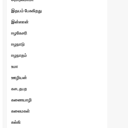
இதயம் பேசுகிறது
இன்ஸான்
ஈழகேசரி
ஈழநாடு
ஈழநாதம்
உமா
ஊழியன்
கசடதபற
கணையாழி
கலைமகள்
கல்கி