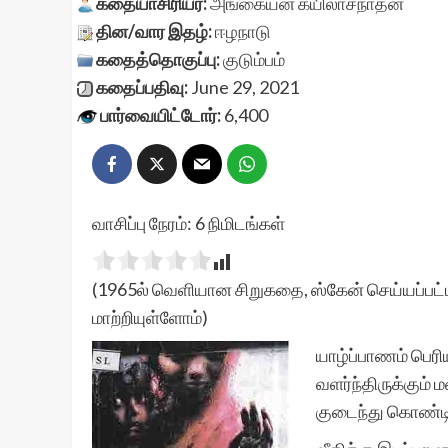
கதையாசிரியர்:
அங்கையன் கயிலாசநாதன்
தின/வார இதழ்:
ஈழநாடு
கதைத்தொகுப்பு:
குடும்பம்
கதைப்பதிவு:
June 29, 2021
பார்வையிட்டோர்:
6,400
வாசிப்பு நேரம்:
6
நிமிடங்கள்
(1965ல் வெளியான சிறுகதை, ஸ்கேன் செய்யப்பட்ட
மாற்றியுள்ளோம்)
யாழ்ப்பாணம் பெரி
வளர்ந்திருக்கும்
குடைந்து கொண்டி