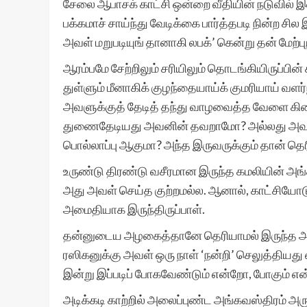
சேலை ஆபாசக் காட்சி ஒன்றை வீதியின் நடுவில் இ
பக்கமாச் சாய்ந்து வேடிக்கை பார்த்தபடி நின்ற ச
அவள் மறுபடியுங் தானாகி லபக்’ கென்று தன் மேற்
ஆரம்பமே சேற்றிலும் சரியிலும் தொடங்கியிருப்பின்
துள்ளும் மீனாகிக் குழந்தையாய்க் குமரியாய் வ
அவளுக்குத் தேடித் தந்து வாழவைத்த வேளை கிட
துணைதேடியது அவனின் தவறாமோ? அல்லது அவ
பொல்லாப்பு ஆகுமா? அந்த இருவருக்கும் தான் தெரி
உருண்டு திரண்டு வசீரமான இருந்த கமலியின் அங்
அது அவள் செய்த குற்றமல்ல. ஆனால், காட்சியோடு 
அமைதியாக இருந்திருப்பாள்.
தன்னுடைய அழகைத்தானே தெரியாமல் இருந்த அ
ரஸிகனுக்கு அவள் ஒரு நாள் ‘நன்றி’ செலுத்த
இன்று இப்படிப் போகவேண்டும் என்றோ, போகும்
அடிக்கடி காற்றில் அலைப்புண்ட அங்கவஸ்திரம் அரு