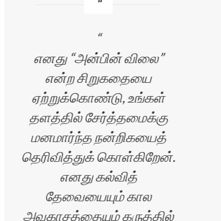
AA
எனது “அன்பின் விலை”
என்ற சிறுகதையை
சி
ஏற்றுக்கொண்டு, உங்கள்
இண
தளத்தில் சேர்த்தமைக்கு
மேற
மனமார்ந்த நன்றிகயைத்
ப
 K
தெரிவித்துக் கொள்கிறேன்.
செ
எனது கல்வித்
அமெ
தேவையையும் கால
அவகாசத்தையும் கருத்தில்