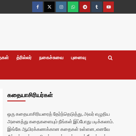
Facebook
Twitter
Instagram
Whatsapp
Telegram
Tumblr
YouTube
தைகள்
த்ரில்லர்
நகைச்சுவை
புனைவு
கதையாசிரியர்கள்
ஒரு கதையாசிரியரைத் தேர்ந்தெடுத்து, அவர் எழுதிய
அனைத்து கதைகளையும் நீங்கள் இப்போது படிக்கலாம்.
இங்கே ஆயிரக்கணக்கான கதைகள் உள்ளன, எனவே