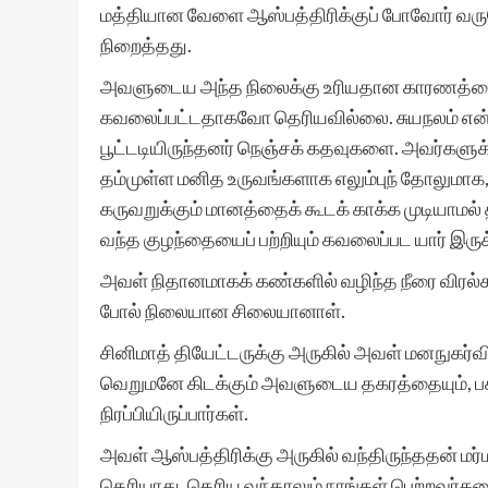
மத்தியான வேளை ஆஸ்பத்திரிக்குப் போவோர் வர
நிறைத்தது.
அவளுடைய அந்த நிலைக்கு உரியதான காரணத்
கவலைப்பட்டதாகவோ தெரியவில்லை. சுயநலம் என்ற
பூட்டடியிருந்தனர் நெஞ்சக் கதவுகளை. அவர்களுக
தம்முள்ள மனித உருவங்களாக எலும்புந் தோலும
கருவறுக்கும் மானத்தைக் கூடக் காக்க முடியாமல
வந்த குழந்தையைப் பற்றியும் கவலைப்பட யார் இருக
அவள் நிதானமாகக் கண்களில் வழிந்த நீரை விரல்க
போல் நிலையான சிலையானாள்.
சினிமாத் தியேட்டருக்கு அருகில் அவள் மனநுகர்வ
வெறுமனே கிடக்கும் அவளுடைய தகரத்தையும், பச
நிரப்பியிருப்பார்கள்.
அவள் ஆஸ்பத்திரிக்கு அருகில் வந்திருந்ததன் ம
தெரியாது. தெரிய வந்தாலும் நாங்கள் பெற்றவர்க