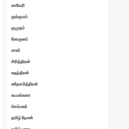
காவேரி
குங்குமம்
குமுதம்
கோகுலம்
சாவி
சிரித்திரன்
சுதந்திரன்
சுதேசமித்திரன்
சுபமங்களா
செம்மலர்
தமிழ் நேசன்
தமிழ் முரசு