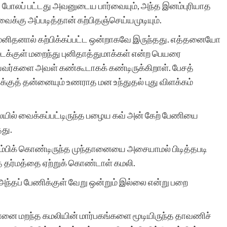
ு போலப் பட்டது அவனுடைய பார்வையும், அந்த இனம்புரியாத
வைக்கு அப்படித்தான் கற்பிதஞ்செய்யமுடியும்.
மனிதனால் கற்பிக்கப்பட்ட ஒன்றாகவே இருந்தது. எத்தனையோ
ைக்குள் மறைந்து புனிதாத்துமாக்கள் என்ற பெயரை
்களை அவள் கண்கூடாகக் கண்டிருக்கிறாள். பேசத்
ுத் தன்னையும் உணராத மன உந்துதல் புது விளக்கம்
ையில் வைக்கப்பட்டிருந்த பழைய கவ் அன் கேற் பேணியை
தது.
ிலிம்பிக் கொண்டிருந்த முந்தானையை அசையாமல் பிடித்தபடி
த தர்மத்தை ஏற்றுக் கொண்டாள் கமலி.
 அந்தப் பேணிக்குள் வேறு ஒன்றும் இல்லை என்று பறை
 தன்னை மறந்த கமலியின் மார்பகங்களை மூடியிருந்த தாவணிச்