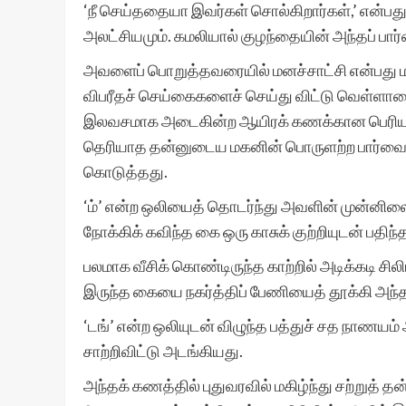
‘நீ செய்ததையா இவர்கள் சொல்கிறார்கள்,’ என்பத
அலட்சியமும். கமலியால் குழந்தையின் அந்தப் பார்
அவளைப் பொறுத்தவரையில் மனச்சாட்சி என்பது 
விபரீதச் செய்கைகளைச் செய்து விட்டு வெள்ளாட
இலவசமாக அடைகின்ற ஆயிரக் கணக்கான பெரியவர
தெரியாத தன்னுடைய மகனின் பொருளற்ற பார்வைக்க
கொடுத்தது.
‘ம்’ என்ற ஒலியைத் தொடர்ந்து அவளின் முன்னில
நோக்கிக் கவிந்த கை ஒரு காசுக் குற்றியுடன் பதிந்
பலமாக வீசிக் கொண்டிருந்த காற்றில் அடிக்கடி ச
இருந்த கையை நகர்த்திப் பேணியைத் தூக்கி அந்
‘டங்’ என்ற ஒலியுடன் விழுந்த பத்துச் சத நாணயம்
சாற்றிவிட்டு அடங்கியது.
அந்தக் கணத்தில் புதுவரவில் மகிழ்ந்து சற்றுத்