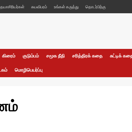
யாசிரியர்கள்
சுயவிபரம்
உங்கள் கருத்து
தொடர்பிற்கு
கிரைம்
குடும்பம்
சமூக நீதி
சரித்திரக் கதை
சுட்டிக் க
டகம்
மொழிபெயர்ப்பு
னம்