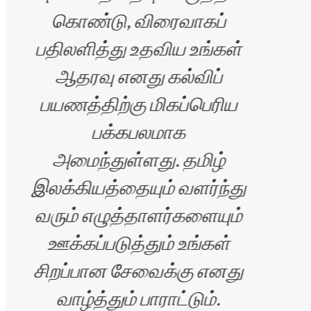
கொண்டு, விரைவாகப்
செ
பதிலளித்து உதவிய உங்கள்
ஆதரவு எனது கல்விப்
பயணத்திற்கு மிகப்பெரிய
பக்கபலமாக
வாழ
அமைந்துள்ளது. தமிழ்
இலக்கியத்தையும் வளர்ந்து
வரும் எழுத்தாளர்களையும்
ஊக்கப்படுத்தும் உங்கள்
சிறப்பான சேவைக்கு எனது
இண
வாழ்த்தும் பாராட்டும்.
ஆய