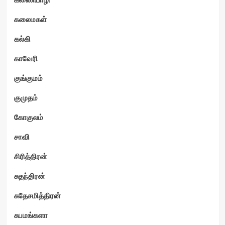
கலைமகள்
கல்கி
காவேரி
குங்குமம்
குமுதம்
கோகுலம்
சாவி
சிரித்திரன்
சுதந்திரன்
சுதேசமித்திரன்
சுபமங்களா