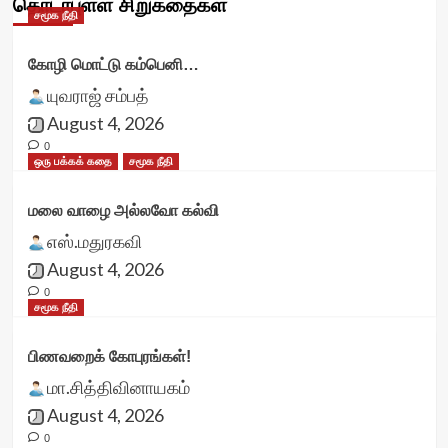
தொடர்புள்ள சிறுகதைகள்
சமூக நீதி
கோழி மொட்டு கம்பெனி…
யுவராஜ் சம்பத்
August 4, 2026
0
ஒரு பக்கக் கதை
சமூக நீதி
மலை வாழை அல்லவோ கல்வி
எஸ்.மதுரகவி
August 4, 2026
0
சமூக நீதி
பிணவறைக் கோபுரங்கள்!
மா.சித்திவினாயகம்
August 4, 2026
0