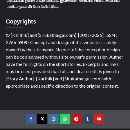
படைப்புகள் துணைபுரியும் என்பதில் ஐயமில்லை . தொடர்க தங்கள் இலக்கிய
பணி...சமூகம் சீர் பெற மிளிரட்டும்…
Copyrights
© [Karthik] and [Sirukathaigal.com], [2011-2026]. ISSN :
2766-9890, Concept and design of this website is solely
owned by the site owner. No part of the concept or design
can be copied/used without site owner's permission. Author
have the full rights on the short stories. Excerpts and links
may be used, provided that full and clear credit is given to
[Story Author], [Karthik] and [Sirukathaigal.com] with
appropriate and specific direction to the original content.
Facebook
Twitter
Instagram
Whatsapp
Telegram
Tumblr
YouTube