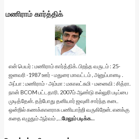
மணிராம் கார்த்திக்
என் பெயர் : மணிராம் கார்த்திக். பிறந்த வருடம் : 25-
ஜனவரி -1987 ஊர் - மதுரை மாவட்டம் , அனுப்பானடி .
அப்பா : மணிராம் - அம்மா : மகாலட்சுமி - மனைவி : சித்ரா.
நான் BCOM பட்டதாரி. 2007ம் ஆண்டு கல்லுரி படிப்பை
முடித்தேன். தற்போது தனியார் ஜவுளி சார்ந்த கடை
ஒன்றில் கணக்காளராக பணியாற்றி வருகிறேன். எனக்கு
கதை எழுதும் ஆர்வம் ,…
மேலும் படிக்க...