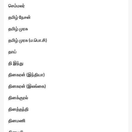
செம்மலர்
தமிழ் நேசன்
தமிழ் முரசு
தமிழ் முரசு (ம.பொ.சி)
தாய்
தி இந்து
தினகரன் (இந்தியா)
தினகரன் (இலங்கை)
தினக்குரல்
தினத்தந்தி
தினமணி
தினபூமி