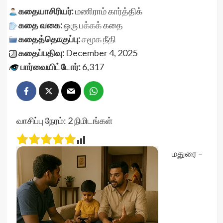
கதையாசிரியர்:
மணிராம் கார்த்திக்
கதை வகை:
ஒரு பக்கக் கதை
கதைத்தொகுப்பு:
சமூக நீதி
கதைப்பதிவு:
December 4, 2025
பார்வையிட்டோர்:
6,317
வாசிப்பு நேரம்:
2
நிமிடங்கள்
மதுரை –