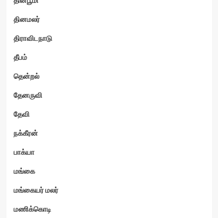
தினமலர்
திராவிடநாடு
தீபம்
தென்றல்
தேனருவி
தேவி
நக்கீரன்
பாக்யா
மங்கை
மங்கையர் மலர்
மணிக்கொடி