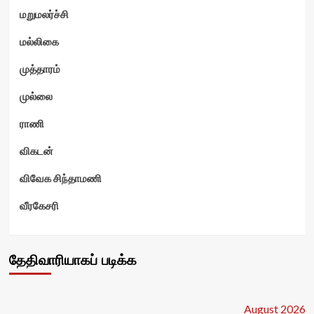
மறுமலர்ச்சி
மல்லிகை
முத்தாரம்
முல்லை
ராணி
விகடன்
விவேக சிந்தாமணி
வீரகேசரி
தேதிவாரியாகப் படிக்க
August 2026