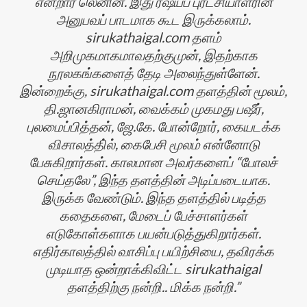
என்றார் லெனின். இது ரஷயப் புரட்சியாளரின
அனுபவப் பாடமாக கூட இருக்கலாம்.
sirukathaigal.com தளம்
அறிமுகமாகமாவதற்குமுன், இதற்காக
நூலகங்களைத் தேடி அலைந்துள்ளேன்.
இன்றைக்கு, sirukathaigal.com தளத்தின் மூலம்,
தி.ஜானகிராமன், வைக்கம் முகமது பஷீர்,
புலமைப்பித்தன், ஜே.கே. போன்றோர், கையடக்க
விசாலத்தி்ல், கைபேசி மூலம் என்னோடு
பேசுகிறார்கள். காலமான அவர்களைப் “போலச்
செய்தலே”, இந்த தளத்தின் அடிப்படையாக.
இருக்க வேண்டும். இந்த தளத்தில் படித்த
கதைகளை, மேடைப் பேச்சாளர்கள்
எடுகோள்களாக பயன்படுத்துகிறார்கள்.
எதிர்காலத்தில் வாசிப்பு பயிற்சியை, தவிரக்க
முடியாத ஒன்றாக்கிவிட்ட sirukathaigal
தளத்திற்கு நன்றி.. மிக்க நன்றி.