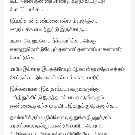
கூட நின்ன ஒண்ணு ரெண்டு பேரும் விட்டுட்டு
போயிட்டாங்க…
இப்பத்தான் தண்டனை எல்லாம் முடுஞ்சு…
ஊருப்பக்கமா வந்துட்டு இருக்காரு…
ஊரை வெறுமனே பார்க்க பார்க்க… அவரு
கண்ணுரெண்டுலேயும் தண்ணி தண்ணியா கண்ணீர்
கொட்டுச்சு…
மரமே இல்லாத இடத்திலேயும் ஆ ஊ ன்னு ஏதோ சத்தம்
கேட்டுச்சு… இலைகள் எல்லாம் உரசுர மாதிரி…
இத்தன நாளா இவரு எப்படா வருவாருன்னு
பார்த்துக்கிட்டு இருந்த எல்லா மர ஆவிகளும்
ஒண்ணுகூடி வந்த மாதிரி… இவருக்கு தோணுச்சு…
தண்ணிக்கும் வழியில்லாம, ஒதுங்க நிழலுக்கும்
மரமில்லாம, நாக்கு வரண்டுபோயி… அவரால
அழிக்கப்பட்ட அந்த நல்ல பூமியிலேயே… அவரு