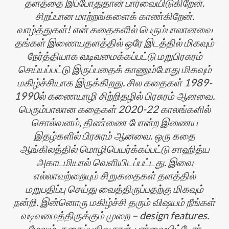
தளத்தை இப்போதுதான் பார்வையிடுகிறேன்.
சிறப்பான மாற்றங்களைக் காண்கிறேன்.
வாழ்த்துகள்! என் கதைகளில் பெரும்பாலானவை
தங்கள் இணையதளத்தில் ஒரே இடத்தில் மிகவும்
நேர்த்தியாக வடிவமைக்கப்பட்டு மறுபிரசுரம்
செய்யப்பட்டு இருப்பதைக் காணும்போது மிகவும்
மகிழ்ச்சியாக இருக்கிறது. சில கதைகள் 1989-
1990ல் கணையாழி சிற்றிதழில் பிரசுரம் ஆனவை.
பெரும்பாலான கதைகள் 2020-22 காலங்களில்
சொல்வனம், திண்ணை போன்ற இணைய
இதழ்களில் பிரசுரம் ஆனவை. ஒரு கதை
ஆங்கிலத்தில் மொழிபெயர்க்கப்பட்டு சாஹித்ய
அகாடமியால் வெளியிடப்பட்டது. இவை
எல்லாவற்றையும் சிறுகதைகள் தளத்தில்
மறுபதிப்பு செய்து வைத்திருப்பதற்கு மிகவும்
நன்றி. இன்னொரு மகிழ்ச்சி தரும் விஷயம் நீங்கள்
வடிவமைத்திருக்கும் முறை – design features.
மேலும், கதைப்பதிவு நாள், பார்வையிட்டோர்