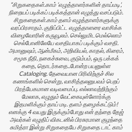
சிறுகதைகள்.காம் ‘எழுத்தாளர்களின் தாய்மடி’,
நிறையப் படிக்கப் படிக்கத்தான் எழுத்து வசப்படும்.
சிறுகதைகள்.காம் தளம் எழுத்தாளர்களுக்கு
வரப்பிரசாதம். குறிப்பிட்ட எழுத்தாளரை வாசிக்க
விழைவோரின் கருவூலம். செல்லுமிடமெல்லொம்
செல்போனிலேயே வசதியாகப் படிக்கும் வசதி.
அமானுஷம், ஆன்மீகம், அறிவியல், காதல், கிரைம்,
சமூக நீதி, நகைச்சுவை, குடும்பம், ஒரு பக்கக்
கதை, தொடர்கதை..போன்ற பயனுள்ள
Cataloging. தேவையான பிரிவிற்குச் சில
கணங்களில் சென்று, வாசித்தலனுபவம் பெறப்
பிரத்யேகமான வடிவமைப்பு. எல்லாவற்றிற்கும்
மேலாக, எழுதும் வேட்கையுள்ளோர்க்கு
இதமளிக்கும் தாய் மடி. தளம் தழைக்கட்டும்!
எனக்கு 4 வயது இருக்கும்போது என் தந்தை தேஜ்
அவர்கள் எழுதிப் விகடனில் பிரசுரமான குழந்தை
சுமித்ரா இன்று சிறுகதையே சிறுகதை டாட் காம்