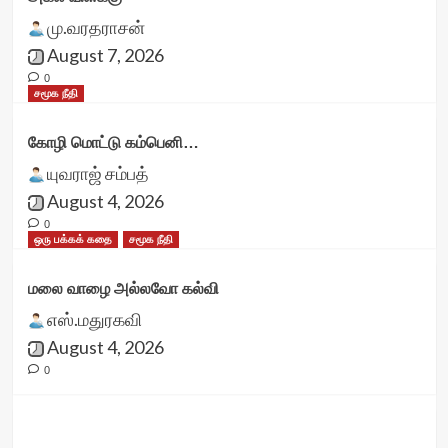
மு.வரதராசன்
August 7, 2026
0
சமூக நீதி
கோழி மொட்டு கம்பெனி…
யுவராஜ் சம்பத்
August 4, 2026
0
ஒரு பக்கக் கதை
சமூக நீதி
மலை வாழை அல்லவோ கல்வி
எஸ்.மதுரகவி
August 4, 2026
0