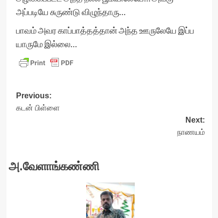
அப்படியே சுருண்டு விழுந்தாரு…
பாவம் அவர காப்பாத்தத்தான் அந்த ஊருலேயே இப்ப
யாருமே இல்லை…
Post
Previous:
கடன் பிள்ளை
navigation
Next:
நாணயம்
அ.வேளாங்கண்ணி