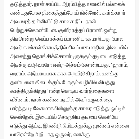
தடுத்தார். நான் சாப்பிட ஆரம்பித்த உணவில் பல்லைக்
கண்டதுபோல திகைத்துப்போய் நின்றேன். கார்க்காரர்
அவரைத் தள்ளிவிட்டு காசை நீட்ட நான்
பெற்றுக்கொண்டேன். குளிர் ரத்தப் பிராணி ஒன்று
திடீரென்று வெப்ப ரத்தப் பிராணியாக மாறியது போல
அவர் கண்கள் கோபத்தில் சிவப்பாக மாறின. இடையில்
அசைந்து தொங்கிக்கொண்டிருக்கும் தடியை எடுத்து
அடித்துவிடுவாரோ என்ற அச்சம் தோன்றியது. ‘ஹராம்,
ஹராம். அநியாயமாக காசு அறவிடுகிறாய். உனக்கு
தண்டனை கிடைக்கும். போகும் வழியில் விபத்து
காத்திருக்கிறது’ என்ற கொடிய வார்த்தைகளை
வீசினார். நான் கண்ணாடியில் அவர் உருவத்தை
பார்த்தபடி வேகமாக பின்னுக்கு காரை எடுத்து ஓட்டிச்
சென்றேன். இடையில் சொருகிய தடியை வெளியே
எடுத்து ஆட்டி, இரண்டு நிமிடத்துக்கு முன்னர் என்னை
யாரென்றே அறியாத ஒருவர், எனக்கு