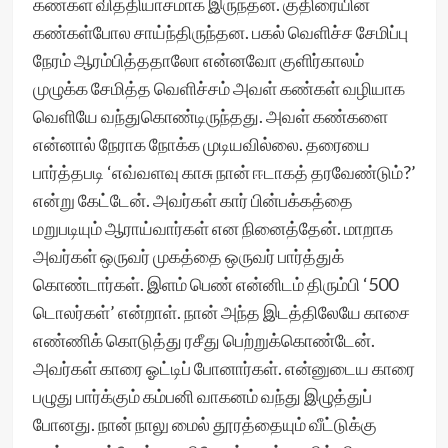
கண்கள் வித்தியாசமாக இருந்தன. குதிரையின்
கண்கள்போல சாய்ந்திருந்தன. பகல் வெளிச்ச சேமிப்பு
நேரம் ஆரம்பித்ததாலோ என்னவோ குளிர்காலம்
முழுக்க சேமித்த வெளிச்சம் அவள் கண்கள் வழியாக
வெளியே வந்துகொண்டிருந்தது. அவள் கண்களை
என்னால் நேராக நோக்க முடியவில்லை. தரையை
பார்த்தபடி ‘எவ்வளவு காசு நான் ஈடாகத் தரவேண்டும்?’
என்று கேட்டேன். அவர்கள் கார் பின்பக்கத்தை
மறுபடியும் ஆராய்வார்கள் என நினைத்தேன். மாறாக
அவர்கள் ஒருவர் முகத்தை ஒருவர் பார்த்துக்
கொண்டார்கள். இளம் பெண் என்னிடம் திரும்பி ‘500
டொலர்கள்’ என்றாள். நான் அந்த இடத்திலேயே காசை
எண்ணிக் கொடுத்து ரசீது பெற்றுக்கொண்டேன்.
அவர்கள் காரை ஓட்டிப் போனார்கள். என்னுடைய காரை
பழுது பார்க்கும் கம்பனி வாகனம் வந்து இழுத்துப்
போனது. நான் நாலு மைல் தூரத்தையும் வீட்டுக்கு