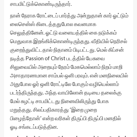
சாபமிட்டுக்கொண்டிருந்தார்.
நான் நேராக ரோட்டைப் பார்த்து அன்றுதான் கார் ஓட்டும்
லைசென்ஸ் கிடைத்ததுபோல கவனமாக
செலுத்தினேன். ஓட்டு வளையத்தில் கை நடுக்கம்
மெதுவாக இறங்கிக்கொண்டிருந்தது. வீதியில் நெரிசல்
குறைந்துவிட்டதால் நிதானம் பிடிபட்டது. மெல் கிப்சன்
நடித்த Passion of Christ படத்தில் யேசுவை
சிலுவையில் அறையும் நேரம் மேகமெல்லாம் நிறம் மாறி
அசாதாரணமான சாம்பல் ஒளி பரவும். என் மனநிலையில்
அதுபோல ஓர் ஒளி ரோட்டிலே போகும் வழியெல்லாம்
படர்ந்திருந்தது. அந்த வாயிலோன் தடியை தலைக்கு
மேல் சுழட்டி சாபமிட்டது நினைவிலிருந்து போக
மறுத்தது. சிலப்பதிகாரத்து ‘இறை முறை
பிழைத்தோன்’ என்ற வரிகள் திருப்பி திருப்பி மனதில்
ஓடி சங்கடப்படுத்தின.