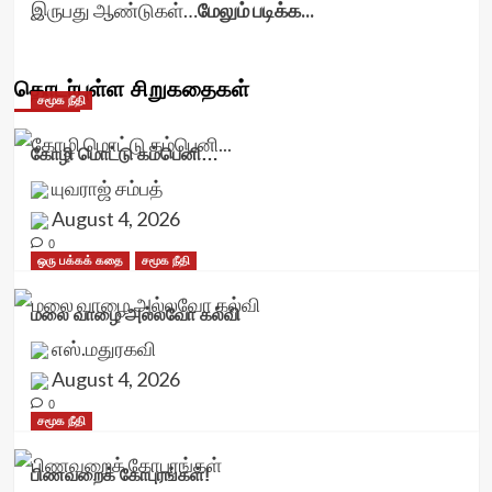
இருபது ஆண்டுகள்…
மேலும் படிக்க...
தொடர்புள்ள சிறுகதைகள்
சமூக நீதி
கோழி மொட்டு கம்பெனி…
யுவராஜ் சம்பத்
August 4, 2026
0
ஒரு பக்கக் கதை
சமூக நீதி
மலை வாழை அல்லவோ கல்வி
எஸ்.மதுரகவி
August 4, 2026
0
சமூக நீதி
பிணவறைக் கோபுரங்கள்!