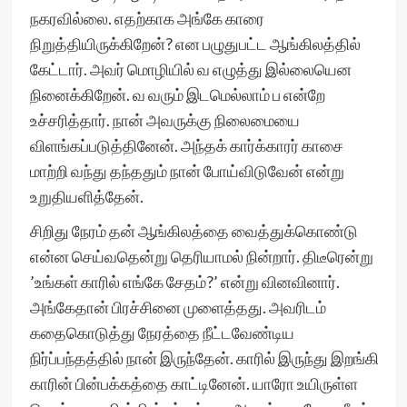
நகரவில்லை. எதற்காக அங்கே காரை
நிறுத்தியிருக்கிறேன்? என பழுதுபட்ட ஆங்கிலத்தில்
கேட்டார். அவர் மொழியில் வ எழுத்து இல்லையென
நினைக்கிறேன். வ வரும் இடமெல்லாம் ப என்றே
உச்சரித்தார். நான் அவருக்கு நிலைமையை
விளங்கப்படுத்தினேன். அந்தக் கார்க்காரர் காசை
மாற்றி வந்து தந்ததும் நான் போய்விடுவேன் என்று
உறுதியளித்தேன்.
சிறிது நேரம் தன் ஆங்கிலத்தை வைத்துக்கொண்டு
என்ன செய்வதென்று தெரியாமல் நின்றார். திடீரென்று
’உங்கள் காரில் எங்கே சேதம்?’ என்று வினவினார்.
அங்கேதான் பிரச்சினை முளைத்தது. அவரிடம்
கதைகொடுத்து நேரத்தை நீட்டவேண்டிய
நிர்ப்பந்தத்தில் நான் இருந்தேன். காரில் இருந்து இறங்கி
காரின் பின்பக்கத்தை காட்டினேன். யாரோ உயிருள்ள