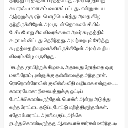
திறந்து படித்தேன். படித்தபோது அவர் எழுதியது
சுவாரஸ்யமான சம்பவமாகப் பட்டது. என்னுடைய
ஆற்றலுக்கு ஏற்ப மொழிபெயர்த்து அதை கீழே
தந்திருக்கிறேன். அவருடன் தொலைபேசியில்
பேசியபோது சில விவரங்களை அவர் கடிதத்தில்
கூறாமல் விட்டது தெரிந்தது. அவற்றையும் சேர்த்து
கடிதத்தை நிறைவாக்கியிருக்கிறேன். அவர் கூறிய
விவரம் கீழே வருகிறது.
‘கடந்த ஞாயிற்றுக் கிழமை, அதாவது நேரத்தை ஒரு
மணி நேரம் முன்னுக்கு தள்ளிவைத்த அந்த நாள்,
ரொறொன்ரோவின் குவீன்ஸ் வீதி வழியாக என்னுடைய
காரை யோகா நிலையத்துக்கு ஓட்டிப்
போய்க்கொண்டிருந்தேன். பொலீஸ் அன்று அடுத்து
வந்த ரோட்டை தடுப்பு போட்டு மறித்திருந்தார்கள்.
ஏதோ போராட்ட அணிவகுப்பு அங்கே
நடந்துகொண்டிருந்தது ஆகையால் கார்கள் ஊர்ந்தபடி