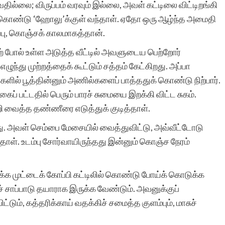
புவதில்லை; விருப்பம் வரவும் இல்லை, அவள் கட்டிலை விட்டிறங்கி
இடம்பெற்றிருப்பதில் மிக்க
கொண்டு ‘ஹோலு’க்குள் வந்தாள். ஏதோ ஒரு ஆழ்ந்த அமைதி
மகிழ்வே – வாய்ப்பளித்த
்பு, கொஞ்சக் காலமாகத்தான்.
ற் போல் உள்ள அடுத்த வீட்டில் அவளுடைய பெற்றோர்
சிறுகதைகள் குழுமத்திற்கு
ந்து முற்றத்தைக் கூட்டும் சத்தம் கேட்கிறது. அப்பா
மிக்க நன்றி.
்களில் பூத்தின்னும் அணில்களைப் பாத்ததுக் கொண்டு நிற்பார்.
ைப் பட்டதில் பெரும் பாரச் சுமையை இறக்கி விட்ட சுகம்.
றி வைத்த தண்ணீரை எடுத்துக் குடித்தாள்.
ு. அவள் செம்பை மேசையில் வைத்துவிட்டு, அவ்வீட்டோடு
ாள். உடம்பு சோர்வாயிருந்தது இன்னும் கொஞ்ச நேரம்
ஐ.ஆர்.கரோல
றக்க முட்டைக் கோப்பி கட்டிலில் கொண்டு போய்க் கொடுக்க
ச் சாப்பாடு தயாராக இருக்க வேண்டும். அவனுக்குப்
ட்டும், கத்தரிக்காய் வதக்கிச் சமைத்த குளம்பும், மாசுச்