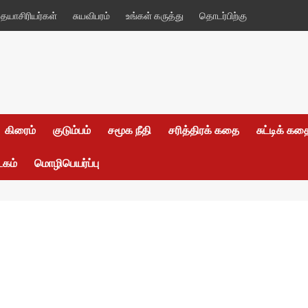
யாசிரியர்கள்
சுயவிபரம்
உங்கள் கருத்து
தொடர்பிற்கு
கிரைம்
குடும்பம்
சமூக நீதி
சரித்திரக் கதை
சுட்டிக் க
டகம்
மொழிபெயர்ப்பு