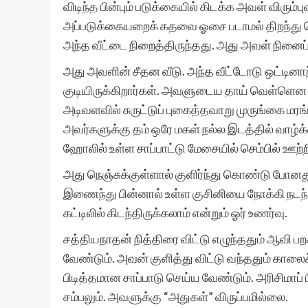
விடிந்த பின்பும் படுக்கையில் கிடக்க அவள் விரும்
அப்படுக்கையறைக் கதவை ஓசை படாமல் திறந்து 
அந்த வீட்டை நிறைத்திருந்தது. அது அவள் நினைப
அது அவளின் சீதன வீடு. அந்த வீட்டோடு ஒட்டினா
குடியிருக்கிறார்கள். அவளுடைய தாய் வெள்ளென எழு
அடிவளவில் சுருட்டுப் புகைத்தவாறு முருங்கை மரங
அவர்களுக்கு தம் ஒரே மகள் நல்ல இடத்தில் வாழ்க்க
ஹோலில் உள்ள சாப்பாட்டு மேசையில் செம்பில் ஊற்
அது நெஞ்சுக்குள்ளால் குளிர்ந்து கொண்டு போனத
இணைந்து பின்னால் உள்ள குசினியை நோக்கி நடந்த
கட்டிலில் கிடந்திருக்கலாம் என்றும் ஓர் உணர்வு.
சத்தியநாதன் நித்திரை விட்டு எழுந்ததும் ஆவி ப
வேண்டும். அவன் குளித்து விட்டு வந்ததும் காலை
பிடித்தமான சாப்பாடு செய்ய வேண்டும். அரிசிமாப் பி
சம்பலும். அவளுக்கு “அதுகள்” விருப்பமில்லை.