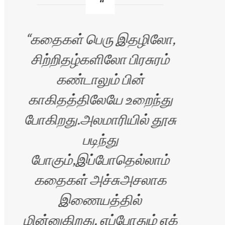
கதைகள் பெரு இதழிலோ,
சிற்றிதழ்களிலோ பிரசுரம்
வி
கண்டாலும் பின்
காகிதத்திலேயே உறைந்து
மு
போகிறது.அலமாரியில் தூசு
மனம
படிந்து
பழ
போகும்,இப்போதெல்லாம்
கதைகள் அச்சுஅசலாக
இணையத்தில்
அலை
மின்னுகிறது. எப்போதும் எக்
படி