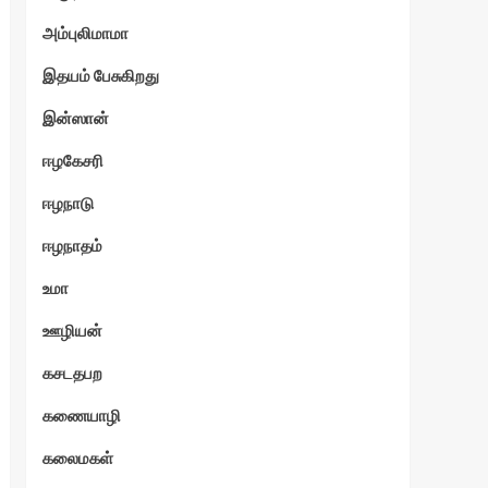
அம்புலிமாமா
இதயம் பேசுகிறது
இன்ஸான்
ஈழகேசரி
ஈழநாடு
ஈழநாதம்
உமா
ஊழியன்
கசடதபற
கணையாழி
கலைமகள்