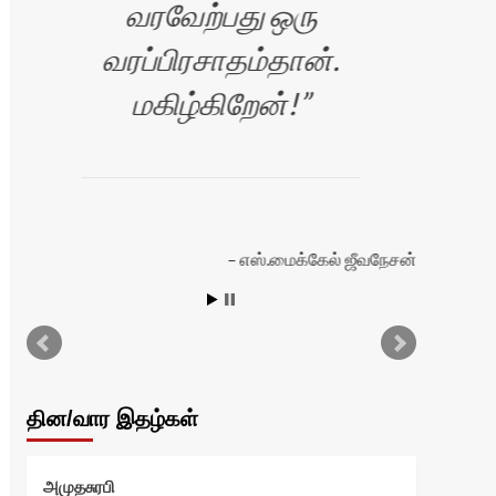
வரவேற்பது ஒரு
வரப்பிரசாதம்தான்.
மகிழ்கிறேன்!
எஸ்.மைக்கேல் ஜீவநேசன்
தின/வார இதழ்கள்
அமுதசுரபி