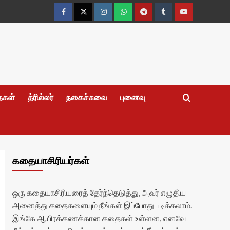
Facebook
Twitter
Instagram
Whatsapp
Telegram
Tumblr
YouTube
தைகள்
த்ரில்லர்
நகைச்சுவை
புனைவு
கதையாசிரியர்கள்
ஒரு கதையாசிரியரைத் தேர்ந்தெடுத்து, அவர் எழுதிய
அனைத்து கதைகளையும் நீங்கள் இப்போது படிக்கலாம்.
இங்கே ஆயிரக்கணக்கான கதைகள் உள்ளன, எனவே