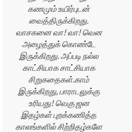
கணமும் உயிர்புடன்
வைத்திருக்கிறது.
வாசகனை வா! வா! வென
வாழ
அழைத்துக் கொண்டே
இருக்கிறது. அப்படி நல்ல
காட்சியாக சாட்சியாக
சிறுகதைகள்.காம்
ின்
இருக்கிறது, பாராடலுக்கு
உரியது! வெகு ஜன
இதழ்கள் புறக்கணித்த
காலங்களில் சிற்றிதழ்களே