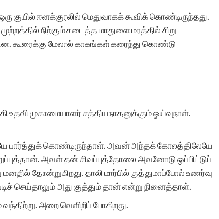
து ஒரு குயில் ஈனக்குரலில் மெதுவாகக் கூவிக் கொண்டிருந்தது.
ற்றத்தில் நிற்கும் சடைத்த மாதுளை மரத்தில் சிறு
சிறுகதைகளுக்கு ஏற்ற
ட்டன. கூரைக்கு மேலால் காகங்கள் கரைந்து கொண்டு
தளம் சிறுகதைகள்.காம்,
இளம்
கதையாசிரியர்களுக்கும்,
்கி உதவி முகாமையாளர் சத்தியநாதனுக்கும் ஓய்வுநாள்.
வாய்ப்பில்லா
கதையாசிரியர்களுக்கும்
ே பார்த்துக் கொண்டிருந்தாள். அவன் அந்தக் கோலத்திலேயே
தங்கள் திறமைகளை
கறுப்புத்தான். அவள் தன் சிவப்புத்தோலை அவனோடு ஒப்பிட்டுப்
காட்டுவதற்கு கிடைத்த
மனதில் தோன்றுகிறது. தாலி மார்பில் குத்துமாப்போல் உணர்வு
படிச் செய்தாலும் அது குத்தும் தான் என்று நினைத்தாள்.
அரிய வாய்ப்பு, என்னுடைய
் வந்திற்று. அறை வெளிறிப் போகிறது.
கதைகளும் இதில்