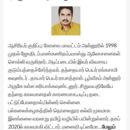
ஆசிரியர் குறிப்பு: கோவை மாவட்டம் அன்னூரில் 1998
முதல் ஜோதிடம்,எண்கணிதம்,வாஸ்து ஆலோசனைகள்
சொல்லி வருகிறார். அடிப்படையில் இவர் விவசாய
குடும்பத்தைச்சேர்ந்தவர். தந்தையார் பெயர் ரங்கசாமி
கவுண்டர் . தாயார் பெயர் ராமாத்தாள். பூர்வீகம் அன்னூர்
அருகே உள்ள கரியாக்கவுண்டனூர். சிறுவயதிலேயே
தந்தை காலமானதன் காரணமாக,படிப்பு தடை
பட்டுப்போனதால்,பின்னர் சென்னை
பல்கலைக்கழகத்தின் தொலைதூர கல்வி மூலமாக
இளங்கலை வரலாறு தமிழ் வழியில் பயின்றுள்ளார். தாய்
2020ல் காலமாகி விட்டார். மனைவி டிப்ளமோ…
மேலும்