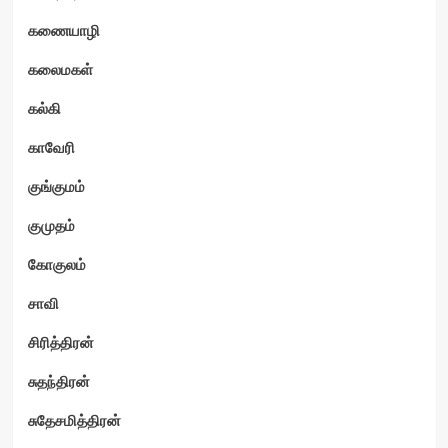
கணையாழி
கலைமகள்
கல்கி
காவேரி
குங்குமம்
குமுதம்
கோகுலம்
சாவி
சிரித்திரன்
சுதந்திரன்
சுதேசமித்திரன்