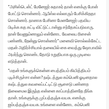
“அசிஸ்டென்ட் மேனேஜர் சுதாகர் தான் எனக்கு போன்
போட்டு சொன்னார். ஆபீஸ்ல எல்லாரும் பேசிக்கிறதா
சொன்னார். நானாக பேசினா மேனனேஜர் பதவிய
பிடிக்க கத கட்டி விட்டுட்டான்னு சந்தேகப்படுவாரு.
நான் வேணும்னாலும் என்னோட வேலைய ரிசைன்
பண்ணிடறேன்னு சொன்னார்” மனைவி சொல்லக்கேட்ட
மதன் அதிர்ச்சியால் தலையில் கை வைத்து ஷோபாவில்
அமர்ந்து கொண்டதோடு உறுதியாக ஒரு முடிவை
எடுத்தான்.
“மதன் உங்களுக்கென்ன பைத்தியம் கியித்தியம்
புடிச்சிருச்சா என்ன? நஷ்டத்துல கம்பெனி ஓடினதால
கஷ்டத்துல கவலைப்பட்டிட்டு சூசைடு பண்ணற
நிலைமைல இருந்த என்னை காப்பாத்தினதே நீங்க
தான். உங்களுக்கு முப்பத்தஞ்சு வயசு. எனக்கு
ஐம்பத்தஞ்சு வயசு. உங்களை என்னோட கம்பெனி