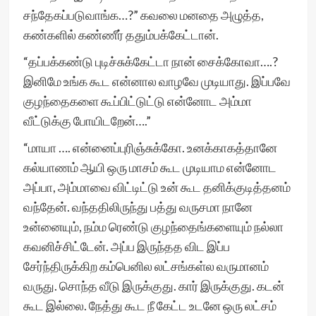
சந்தேகப்படுவாங்க…‌?” கவலை மனதை அழுத்த,
கண்களில் கண்ணீர் ததும்பக்கேட்டான்.
“தப்பக்கண்டு புடிச்சுக்கேட்டா நான் சைக்கோவா….?
இனிமே உங்க கூட என்னால வாழவே முடியாது. இப்பவே
குழந்தைகளை கூப்பிட்டுட்டு என்னோட அம்மா
வீட்டுக்கு போயிடறேன்….”
“மாயா …. என்னைப்புரிஞ்சுக்கோ. உனக்காகத்தானே
கல்யாணம் ஆயி ஒரு மாசம் கூட முடியாம என்னோட
அப்பா, அம்மாவை விட்டிட்டு உன் கூட தனிக்குடித்தனம்
வந்தேன். வந்ததிலிருந்து பத்து வருசமா நானே
உன்னையும், நம்ம ரெண்டு குழந்தைங்களையும் நல்லா
கவனிச்சிட்டேன். அப்ப இருந்தத விட இப்ப
சேர்ந்திருக்கிற கம்பெனில லட்சங்கள்ல வருமானம்
வருது. சொந்த வீடு இருக்குது. கார் இருக்குது. கடன்
கூட இல்லை. நேத்து கூட நீ கேட்ட உடனே ஒரு லட்சம்