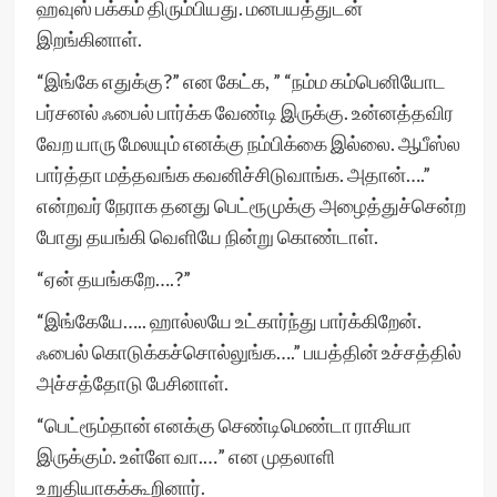
ஹவுஸ் பக்கம் திரும்பியது. மனபயத்துடன்
இறங்கினாள்.
“இங்கே எதுக்கு?” என கேட்க, ” “நம்ம கம்பெனியோட
பர்சனல் ஃபைல் பார்க்க வேண்டி இருக்கு. உன்னத்தவிர
வேற யாரு மேலயும் எனக்கு நம்பிக்கை இல்லை. ஆபீஸ்ல
பார்த்தா மத்தவங்க கவனிச்சிடுவாங்க. அதான்….”
என்றவர் நேராக தனது பெட்ரூமுக்கு அழைத்துச்சென்ற
போது தயங்கி வெளியே நின்று கொண்டாள்.
“ஏன் தயங்கறே….?”
“இங்கேயே….. ஹால்லயே உட்கார்ந்து பார்க்கிறேன்.
ஃபைல் கொடுக்கச்சொல்லுங்க….” பயத்தின் உச்சத்தில்
அச்சத்தோடு பேசினாள்.
“பெட்ரூம்தான் எனக்கு செண்டிமெண்டா ராசியா
இருக்கும். உள்ளே வா.‌…” என முதலாளி
உறுதியாகக்கூறினார்.