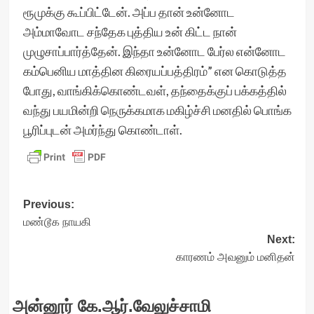
ரூமுக்கு கூப்பிட்டேன். அப்ப தான் உன்னோட
அம்மாவோட சந்தேக புத்திய உன் கிட்ட நான்
முழுசாப்பார்த்தேன். இந்தா உன்னோட பேர்ல என்னோட
கம்பெனிய மாத்தின கிரையப்பத்திரம்” என கொடுத்த
போது, வாங்கிக்கொண்டவள், தந்தைக்குப் பக்கத்தில்
வந்து பயமின்றி நெருக்கமாக மகிழ்ச்சி மனதில் பொங்க
பூரிப்புடன் அமர்ந்து கொண்டாள்.
Post
Previous:
மண்டூக நாயகி
navigation
Next:
காரணம் அவனும் மனிதன்
அன்னூர் கே.ஆர்.வேலுச்சாமி