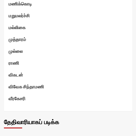
மணிக்கொடி
மறுமலர்ச்சி
மல்லிகை
முத்தாரம்
முல்லை
ராணி
விகடன்
விவேக சிந்தாமணி
வீரகேசரி
தேதிவாரியாகப் படிக்க