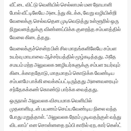
வீட்டை விட்டு வெளியில் செல்லாமல் மன நோயாளி
போல் வீட்டிலேயே அடைந்து கிடக்க, வேறு வழியின்றி
வேலைக்கு செல்வதென முடிவெடுத்து உள்ளூரில் ஒரு
நிறுவனத்துக்கு விண்ணப்பிக்க குறைந்த சம்பளத்தில்
வேலை கிடைத்தது.
வேலைக்குச்சென்ற பின் சில மாதங்களிலேயே சம்பள
உயர்வு மாயாவை ஆச்சர்யத்தில் மூழ்கடித்தது. அதே
சமயம் மற்ற அலுவலக ஊழியர்களுக்கு சம்பள உயர்வும்
கிடைக்காததோடு, மாதமாதம் கொடுக்க வேண்டிய
சம்பளமே பாக்கி வைக்கப்பட்டிருந்தது அனைவரையும்
சந்தேகக்கண் கொண்டு பார்க்க வைத்தது.
ஒருநாள் அலுவலக விசயமாக வெளியில்
முதலாளியுடன் பயணம் செய்யவேண்டிய நிலை வந்த
போது மறுத்தாள். ‘அலுவலக நேரம் முடிவதற்குள் வந்து
விடலாம்’ என சொன்னதை நம்பி காரில் ஏற, கார் கெஸ்ட்