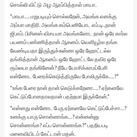
சொல்லி விட்டு அழ ஆரம்பித்தாள் மாயா.
“மாயா…. மறுபடியும் சொல்லறேன், அவங்க எனக்கு
அம்மா மாதிரி. அவங்க கம்பெனியோட எம்.டி.,நான்
ஜி.எம். பிசினஸ் விசயமா அவங்களோட நான் ஒரே கார்ல
பயணம் பண்ணித்தான் ஆகனம். வெளியூர்ல தங்க
வேண்டியதா இருந்துச்சுன்னா ஒரே ஹோட்டல்ல
தங்கித்தான் ஆகனம். ஒரே ஹோட்டலே தவிர ஒரே
ரூம்லயா தங்கினேன்? நீயே யோசிக்காமப்பேசி
என்னோட பேரைக்கெடுத்திருவே போலிருக்கே….?”
“உங்க பேரை நான் தான் கெடுக்கறேனா….? ஏற்கனவே
கெட்டுப்போனதாலதான் பதற்றமா இருக்கேன்.”
“என்னது என்னோட பேரு ஏற்கனவே கெட்டுப்பேச்சா…‌?
உனக்கு யாரு சொன்னாங்க…? என்னன்னு
சொன்னாங்க? எப்ப சொன்னாங்க?” பதறியபடி
மனைவியிடம் கேட்டான் மதன்.