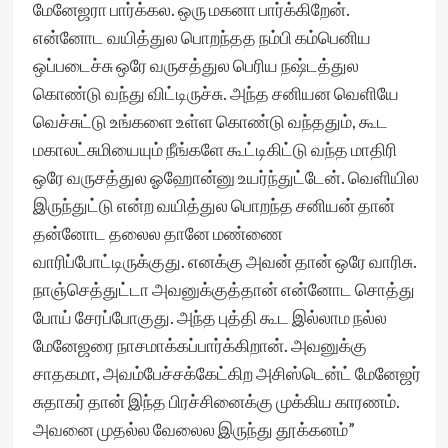
மேனேஜரா பார்க்கல. ஒரு மகனா பார்க்கிறேன்.
என்னோட வயித்துல பொறந்தத நம்பி கம்பெனிய
ஒப்படைச்சு ஒரே வருசத்துல பெரிய நஷ்டத்துல
கொண்டு வந்து விட்டிருச்சு. அந்த சனியன வெளியே
வெச்சுட்டு உங்களை உள்ள கொண்டு வந்ததும், கூட
மகாலட்சுமியையும் நீங்களே கூட்டிகிட்டு வந்த மாதிரி
ஒரே வருசத்துல ஓஹோன்னு உயர்ந்துட்டேன். வெளியில
இருந்துட்டு என்ற வயித்துல பொறந்த சனியன் தான்
தன்னோட தலைல தானே மண்ணை
வாரிப்போட்டிருக்குது. எனக்கு அவன் தான் ஒரே வாரிசு.
நாஞ்செத்துட்டா அவனுக்குத்தான் என்னோட சொத்து
போய் சேரப்போகுது. அந்த புத்தி கூட இல்லாம நல்ல
மேனேஜரை நாசமாக்கப்பார்க்கிறான். அவனுக்கு
சாதகமா, அவம்பேச்சக்கேட்கிற அசிஸ்டென்ட் மேனேஜர்
சுதாகர் தான் இந்த பிரச்சினைக்கு முக்கிய காரணம்.
அவனை முதல்ல வேலைல இருந்து தூக்கனம்”