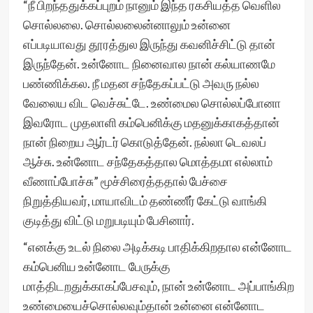
“நீ பிறந்ததுக்கப்புறம் நானும் இந்த ரகசியத்த வெளில
சொல்லலை. சொல்லலைன்னாலும் உன்னை
எப்படியாவது தூரத்துல இருந்து கவனிச்சிட்டு தான்
இருந்தேன். உன்னோட நினைவால நான் கல்யாணமே
பண்ணிக்கல. நீ மதன சந்தேகப்பட்டு அவரு நல்ல
வேலைய விட வெச்சுட்டே. உண்மைல சொல்லப்போனா
இவரோட முதலாளி கம்பெனிக்கு மதனுக்காகத்தான்
நான் நிறைய ஆர்டர் கொடுத்தேன். நல்லா டெவலப்
ஆச்சு. உன்னோட சந்தேகத்தால மொத்தமா எல்லாம்
வீணாப்போச்சு” மூச்சிரைத்ததால் பேச்சை
நிறுத்தியவர், மாயாவிடம் தண்ணீர் கேட்டு வாங்கி
குடித்து விட்டு மறுபடியும் பேசினார்.
“எனக்கு உடல் நிலை அடிக்கடி பாதிக்கிறதால என்னோட
கம்பெனிய உன்னோட பேருக்கு
மாத்திடறதுக்காகப்பேசவும், நான் உன்னோட அப்பாங்கிற
உண்மையைச்சொல்லவும்தான் உன்னை என்னோட