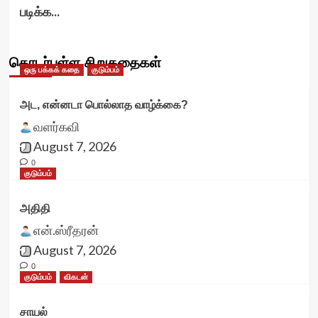
படிக்க...
தொடர்புள்ள சிறுகதைகள்
ஒரு பக்கக் கதை
குடும்பம்
அட, என்னடா பொல்லாத வாழ்க்கை?
வளர்கவி
August 7, 2026
0
குடும்பம்
அதிதி
என்.ஸ்ரீதரன்
August 7, 2026
0
குடும்பம்
விகடன்
சாயல்