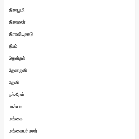
தினபூமி
தினமலர்
திராவிடநாடு
தீபம்
தென்றல்
தேனருவி
தேவி
நக்கீரன்
பாக்யா
மங்கை
மங்கையர் மலர்