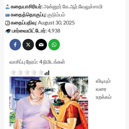
கதையாசிரியர்:
அன்னூர் கே.ஆர்.வேலுச்சாமி
கதைத்தொகுப்பு:
குடும்பம்
கதைப்பதிவு:
August 30, 2025
பார்வையிட்டோர்:
4,938
வாசிப்பு நேரம்:
4
நிமிடங்கள்
விடியும்
வரை
உறக்கம்