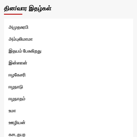
தின/வார இதழ்கள்
அமுதசுரபி
வி
அம்புலிமாமா
இதயம் பேசுகிறது
இன்ஸான்
ஈழகேசரி
ஈழநாடு
ஈழநாதம்
உமா
ஊழியன்
கசடதபற