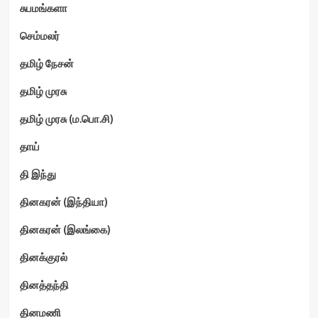
சுபமங்களா
செம்மலர்
தமிழ் நேசன்
தமிழ் முரசு
தமிழ் முரசு (ம.பொ.சி)
தாய்
தி இந்து
தினகரன் (இந்தியா)
தினகரன் (இலங்கை)
தினக்குரல்
தினத்தந்தி
தினமணி