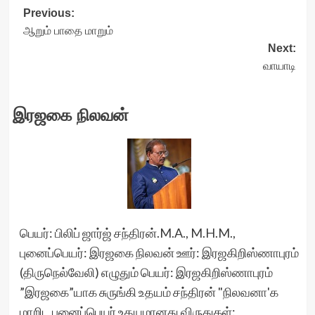
Post
Previous:
ஆறும் பாதை மாறும்
navigation
Next:
வாயாடி
இரஜகை நிலவன்
பெயர்: பிலிப் ஜார்ஜ் சந்திரன்.M.A., M.H.M.,
புனைப்பெயர்: இரஜகை நிலவன் ஊர்: இரஜகிறிஸ்ணாபுரம்
(திருநெல்வேலி) எழுதும் பெயர்: இரஜகிறிஸ்ணாபுரம்
”இரஜகை”யாக சுருங்கி உதயம் சந்திரன் "நிலவனா'க
மாறிட புனைப்பெயர் உதயமானது விருதுகள்: