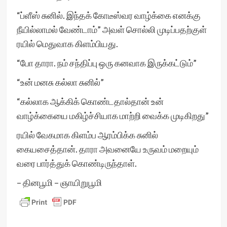
“ப்ளீஸ் சுனில். இந்தக் கோடீஸ்வர வாழ்க்கை எனக்கு
நீயில்லாமல் வேண்டாம்” அவள் சொல்லி முடிப்பதற்குள்
ரயில் மெதுவாக கிளம்பியது.
“போ தாரா. நம் சந்திப்பு ஒரு கனவாக இருக்கட்டும்”
“உன் மனசு கல்லா சுனில்”
“கல்லாக ஆக்கிக் கொண்டதால்தான் உன்
வாழ்க்கையை மகிழ்ச்சியாக மாற்றி வைக்க முடிகிறது”
ரயில் வேகமாக கிளம்ப ஆரம்பிக்க சுனில்
கையசைத்தான். தாரா அவனையே உருவம் மறையும்
வரை பார்த்துக் கொண்டிருந்தாள்.
– தினபூமி – ஞாயிறுபூமி