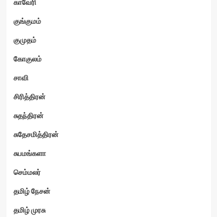
காவேரி
குங்குமம்
குமுதம்
கோகுலம்
சாவி
சிரித்திரன்
சுதந்திரன்
சுதேசமித்திரன்
சுபமங்களா
செம்மலர்
தமிழ் நேசன்
தமிழ் முரசு