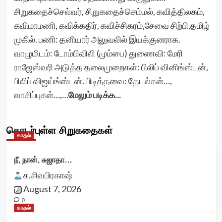
சிறுகதைச்செல்வர், சிறுகதைச்செம்மல், கவித்திலகம்,
கவிமாமணி, கவிக்கதிர், கவிச்சிகரம்,சேவை சிற்பி,தமிழ்
முகில். பணி: தனியார் அலுவலில் இயக்குனராக.
வாழுமிடம்: டோம்பிவிலி (மும்பை) துணைவி: மேரி
ராஜேஸ்வரி அடுத்த தலைமுறைகள்: பிலிப் வினிங்ஸ்டன்,
பிலிப் விஜய்ங்ஸ்டன். பிடித்தவை: தேடல்கள்…,
வாசிப்புகள்…,…
மேலும் படிக்க...
தொடர்புள்ள சிறுகதைகள்
காதல்
நீ, நான், சுஜாதா…
ச.சிவபிரகாஷ்
August 7, 2026
0
காதல்