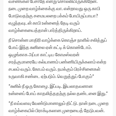
வசனங்கள் பேசாதே என்று சொல்லியிருக்கிறேன்.
நடைமுறை வாழ்க்கைக்கு வா. என்றாவது ஒரு காபி
போடுவதற்கு சமையலறை பக்கம் போயிருப்பாயா?
எழுந்தவுடன் காபி உன்னைத் தேடி வரும்
வாழ்க்கையைத்தான் பார்த்திருக்கிறாய்.
நீ சொன்ன மாதிரி வாழ்க்கை கொஞ்ச நாளில் சலித்துப்
போய் இந்த சுனிலை ஏன் கட்டி க் கொண்டோம்.
ஒழுங்காக அப்பா காட்டிய கோடீஸ்வரன்
சரத்குமாரையே கல்யாணம் பண்ணியிருக்கலாம் என்ற
சபலம் வரும். கோபம் வரும். நமக்கும் பிரச்சினைகள்
உருவாகி சண்டை ஏற்படும். வெறுத்துப் போகும்”
“சுனில் நீ ஒரு கோழை. இப்படி. இயலாதவனான
உன்னைப் போய் காதலித்ததற்கு நல்ல தண்டனை இது.”
“நீ எவ்வளவு வேண்டுமானாலும் திட்டு. நான் நடைமுறை
வாழ்க்கையில் பிராக்டிகலான முறையைத் தேடுபவன்.