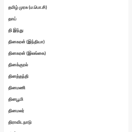
தமிழ் முரசு (ம.பொ.சி)
தாய்
தி இந்து
தினகரன் (இந்தியா)
தினகரன் (இலங்கை)
தினக்குரல்
தினத்தந்தி
தினமணி
தினபூமி
தினமலர்
திராவிடநாடு