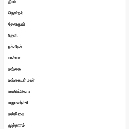
தீபம்
தென்றல்
தேனருவி
தேவி
நக்கீரன்
பாக்யா
மங்கை
மங்கையர் மலர்
மணிக்கொடி
மறுமலர்ச்சி
மல்லிகை
முத்தாரம்