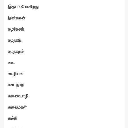
இதயம் பேசுகிறது
இன்ஸான்
ஈழகேசரி
ஈழநாடு
ஈழநாதம்
உமா
ஊழியன்
கசடதபற
கணையாழி
கலைமகள்
கல்கி