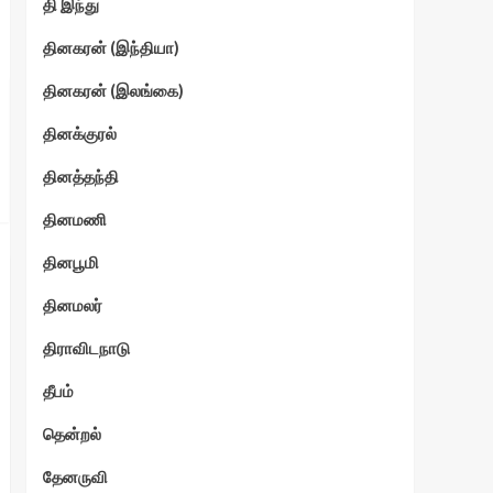
தி இந்து
தினகரன் (இந்தியா)
தினகரன் (இலங்கை)
தினக்குரல்
தினத்தந்தி
தினமணி
தினபூமி
தினமலர்
திராவிடநாடு
தீபம்
தென்றல்
தேனருவி