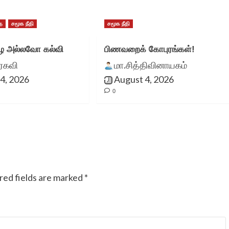
ை
சமூக நீதி
சமூக நீதி
 அல்லவோ கல்வி
பிணவறைக் கோபுரங்கள்!
ுரகவி
மா.சித்திவினாயகம்
4, 2026
August 4, 2026
0
red fields are marked
*