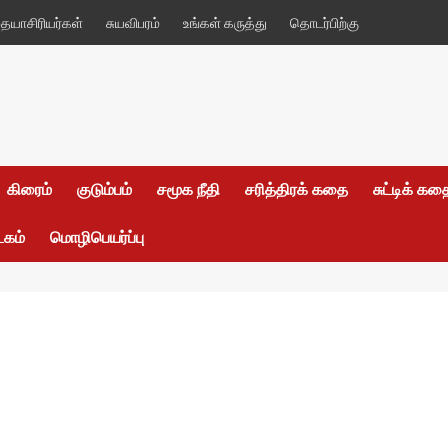
யாசிரியர்கள்
சுயவிபரம்
உங்கள் கருத்து
தொடர்பிற்கு
கிரைம்
குடும்பம்
சமூக நீதி
சரித்திரக் கதை
சுட்டிக் க
டகம்
மொழிபெயர்ப்பு