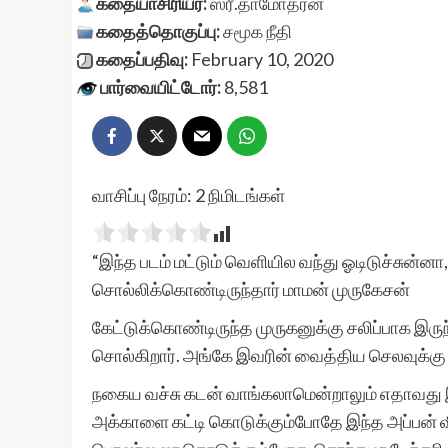
கதையாசிரியர்:
ஸ்ரீ.தாமோதரன்
கதைத்தொகுப்பு:
சமூக நீதி
கதைப்பதிவு:
February 10, 2020
பார்வையிட்டோர்:
8,581
வாசிப்பு நேரம்:
2
நிமிடங்கள்
“இந்த படம் மட்டும் வெளியில வந்து ஓடிடுச்சுன
சொல்லிக்கொண்டிருந்தார் மாமன் முருகேசன்
கேட்டுக்கொண்டிருந்த முருகனுக்கு சலிப்பாக 
சொல்கிறார். அங்கே இவரின் வைத்திய செலவுக்க
நகைய வச்சு கடன் வாங்கலாமென்றாலும் எதாவது 
அக்காளை கட்டி கொடுக்கும்போதே இந்த அப்பன் வ