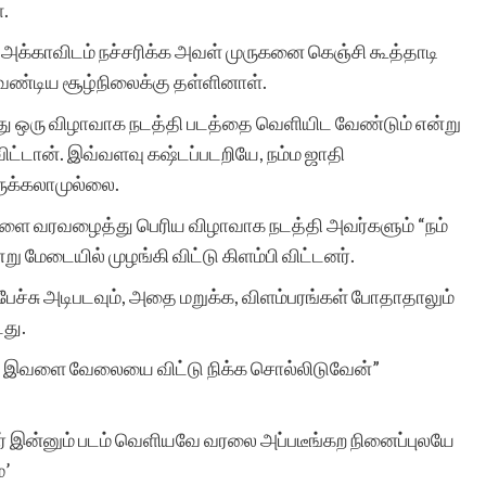
.
அதற்கு துணை இருப்போர்
 அக்காவிடம் நச்சரிக்க அவள் முருகனை கெஞ்சி கூத்தாடி
அத்துணை பேருக்கும் என்
ேண்டிய சூழ்நிலைக்கு தள்ளினாள்.
மனமார்ந்த நன்றிகள் பல.
 ஒரு விழாவாக நடத்தி படத்தை வெளியிட வேண்டும் என்று
அவர்கள் இப்பணியில்
விட்டான். இவ்வளவு கஷ்டப்படறியே, நம்ம ஜாதி
ுக்கலாமுல்லை.
மேலும் பல உயர்வுகளையும்,
ளை வரவழைத்து பெரிய விழாவாக நடத்தி அவர்களும் “நம்
வெற்றிகளையும் அடைய
மேடையில் முழங்கி விட்டு கிளம்பி விட்டனர்.
ஆண்டவனை
 பேச்சு அடிபடவும், அதை மறுக்க, விளம்பரங்கள் போதாதாலும்
வேண்டுகிறேன். எனது
டது.
வாழ்த்துகள்.
்னா, இவளை வேலையை விட்டு நிக்க சொல்லிடுவேன்”
அவர் இன்னும் படம் வெளியவே வரலை அப்படீங்கற நினைப்புலயே
்’