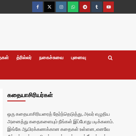
Facebook
Twitter
Instagram
Whatsapp
Telegram
Tumblr
YouTube
தைகள்
த்ரில்லர்
நகைச்சுவை
புனைவு
கதையாசிரியர்கள்
ஒரு கதையாசிரியரைத் தேர்ந்தெடுத்து, அவர் எழுதிய
அனைத்து கதைகளையும் நீங்கள் இப்போது படிக்கலாம்.
இங்கே ஆயிரக்கணக்கான கதைகள் உள்ளன, எனவே