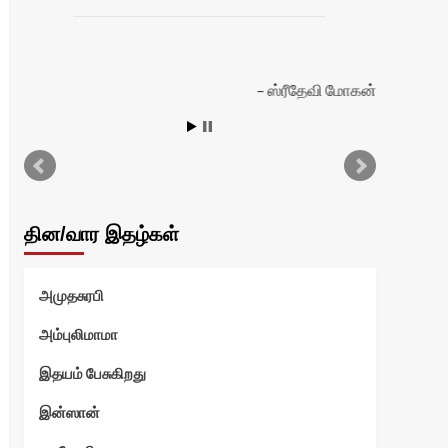
ஸ்ரீதேவி மோகன்
தின/வார இதழ்கள்
அமுதசுரபி
அம்புலிமாமா
இதயம் பேசுகிறது
இன்ஸான்