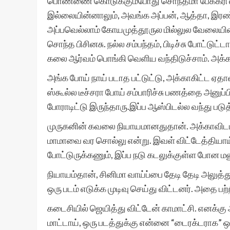
பொண்ணை கொடுக்கும்போது சொந்தமா பேக்கரி வச்
இல்லையின்னாலும், அவங்க அப்பன், ஆத்தா, இரண்டு
அப்பவெல்லாம் கோயமுத்தூருல மில்லுல வேலையின
சொந்த பிசினசு. நல்ல சம்பந்தம், பிடிச்சு போட்டு
கலை ஆர்வம் பொங்கி வெளிய வந்திடுச்சாம். அக்
அங்க போய் நாய் படாத பட்டுட்டு, அக்காகிட்ட ஏத
ஸ்கூல்ல டீச்சரா போய் சம்பாரிச்சு பணத்தை அனு
போராடிட்டு இருந்தாரு.இப்ப ஆஸ்பிடல்ல வந்து படுத
முருகனின் கவலை நியாயமானதுதான். அக்காவிடம்
மாமாவை வர சொல்லு என்று. இவள் விட்டேத்தியாய்
போட்டுருக்கணும், இப்ப நடு கடலுக்குள்ள போ
நியாயம்தான், சினிமா வாய்ப்பை தேடி தேடி அலுத
ஒரு படம் எடுக்க முடிவு செய்து விட்டனர். அதை பற்
கடைசியில் ஜெயித்து விட்டேன் காமாட்சி. எனக்கு 
மாட்டாய், ஒரு படத்துக்கு என்னை “டைரக்டராக” ஒப்