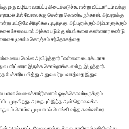
கு ஒரு வழியா வாய்ப்பு கிடைச்சுடுச்சு. என்று வீட்டாரிடம் வந்து
பு ஏறாமல் மில் வேலைக்கு சென்று கொண்டிருந்தான். அவனுக்கு
சுயமாக ஏற்படும்
று மட்டுமே சிந்திக்க முடிந்தது. அப்பனுக்கும் அம்மாளுக்கும்
ின் கலை சேவையால் அக்கா படும் துன்பங்களை கண்ணார கண்டு
எண்ணங்கள் தவிர
 புன்னகை முகமே கொஞ்சம் சந்தோசத்தை
மனிதர்களுக்கு வாழ்க்கை
அனுபவங்கள் மூலம் நிறைய
 உண்மையை மெல்ல அவிழ்த்தார் “என்னை டைரக்டராக
துல பார்ட்னரா இருக்க சொல்றாங்க. என்று இழுத்தார்.
எண்ணங்களையும், மனதில்
்த பேக்கரிய வித்து அதுல வர்ற பணத்தை இதுல
பதியும் அளவுக்கு சில
நினைவுகளையும்
ியாயமான வேலைக்கார்ர்களால் ஓடிக்கொண்டிருக்கும்
ப்பிட முடிகிறது. அதையும் இந்த ஆள் தொலைக்க
உண்டாக்குகிறது.
எதுவும் சொல்ல முடியாமல் பொங்கி வந்த கண்ணீரை
இவைகளை எழுத்து
வடிவில் கொண்டு வர என்
ின் ஆரம்ப கட்ட வேலைகள் நடந்தது.காமிரா மேனிலிருந்து