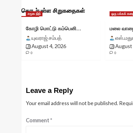
தொடர்புள்ள சிறுகதைகள்
சமூக நீதி
ஒரு பக்கக் கத
கோழி மொட்டு கம்பெனி…
மலை வாழை
யுவராஜ் சம்பத்
எஸ்.மத
August 4, 2026
August 
0
0
Leave a Reply
Your email address will not be published.
Requi
Comment
*