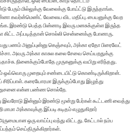
சிருந்தாரே, ஒரே பையன், காடு தோட்டம்
 பேரும் மில்லுக்கு வேலைக்கு போய்ட்டு இருந்தாங்க.
்னா கவர்ன்மெண்ட் வேலைய விட மதிப்பு. பையனுக்கு வேற
ட்டாங்க. இரண்டு பெத்த பின்னாடி இவரு மனசுக்குள்ள இருந்த
கா கிட்ட அப்படித்தான் சொல்லி சென்னைக்கு போனாரு.
ாவது பணம் அனுப்புன்னு கெஞ்சவும், அக்கா ஏதோ பிரைவேட்
ப்பிச்சா. அவரு அக்கா காசுல கலை சேவை செய்யறதுக்கு
்தாச்சு. நினைக்கும்போதே முருகனுக்கு வயிறு எரிந்தது.
 ஒவ்வொரு முறையும் சண்டையிட்டு கொண்டிருக்கிறான்.
 சிரிப்பாள். கரையோரமா இருக்கும்போது இழுத்து
ன மனுசனை என்ன பண்ண சொல்றே.
்து இவரோடு இன்னும் இரண்டு மூன்று பேர்கள் கூட்டணி வைத்து
றி மாமா அக்காவுக்கு இப்படி கடிதம் எழுதுகிறார்
அருமையான ஒரு வாய்ப்பு வந்து விட்டது. கேட்டால் நம்ப
பந்தம் செய்திருக்கிறார்கள்.