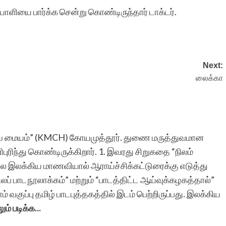
ளியை பார்க்க சென்று கொண்டிருந்தார் டாக்டர்.
ரா.நீலம
Next:
லைக்கா
துவ மையம்” (KMCH) கோயமுத்தூர். துணை மருத்துவமான
புரிந்து கொண்டிருக்கிறார். 1. இவரது சிறுகதை “நிலம்
 இலக்கிய மாணவியால் ஆராய்ச்சிக்கட்டுரைக்கு எடுத்து
லப் பாடநூலாக்கம்” மற்றும் “பாடத்திட்ட ஆய்வுக்கழகத்தால்”
் வகுப்பு தமிழ் பாடபுத்தகத்தில் இடம் பெற்றிருப்பது. இலக்கிய
ும் படிக்க...