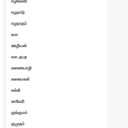
ஈழகேசரி
ஈழநாடு
ஈழநாதம்
உமா
ஊழியன்
கசடதபற
கணையாழி
கலைமகள்
கல்கி
காவேரி
குங்குமம்
குமுதம்