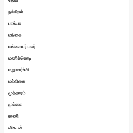
நக்கீரன்
பாக்யா
மங்கை
மங்கையர் மலர்
மணிக்கொடி
மறுமலர்ச்சி
மல்லிகை
முத்தாரம்
முல்லை
ராணி
விகடன்