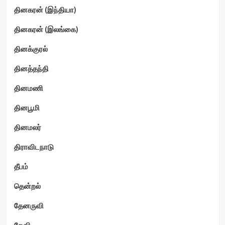
தினகரன் (இந்தியா)
தினகரன் (இலங்கை)
தினக்குரல்
தினத்தந்தி
தினமணி
தினபூமி
தினமலர்
திராவிடநாடு
தீபம்
தென்றல்
தேனருவி
தேவி