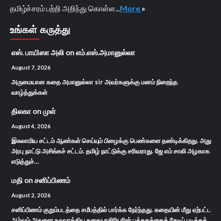
தமிழ்ச்சரம் பற்றி அறிந்து கொள்ள...
More
»
உங்கள் கருத்து
எஸ். பாயிஸா அலி
on
எம்.எஸ்.அமானுல்லா
August 7, 2026
அருமையான கதை அமானுல்லா sir அவர்களுக்கு மனம் நிறைந்த
வாழ்த்துக்கள்
திலகா
on
முள்
August 4, 2026
இசுலாமிய சட்டம் ஆண்கள் செய்யும் பிழைக்கு பெண்களை தண்டிக்கிறது. அது
அரபு நாட்டு அசிங்கச் சட்டம். தமிழ் நாட்டுக்கு சரிவராது. ஜே எம் சாலி அழகாக
எடுத்துச்…
மதி
on
சனிப்பிணம்
August 2, 2026
சனிப்பிணம் குறும்படத்தை சமீபத்தில் பார்க்க நேர்ந்தது. கதையின் மீது ஏற்பட்ட
ஆர்வம் அதனை உருவாக்கிய கதையாசிரியரின் புத்தகத்தைத் தேடிப் படிக்கத்