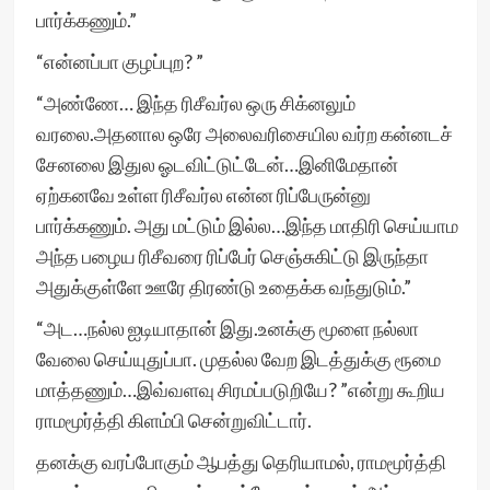
பார்க்கணும்.”
“என்னப்பா குழப்புற? ”
“அண்ணே… இந்த ரிசீவர்ல ஒரு சிக்னலும்
வரலை.அதனால ஒரே அலைவரிசையில வர்ற கன்னடச்
சேனலை இதுல ஓடவிட்டுட்டேன்…இனிமேதான்
ஏற்கனவே உள்ள ரிசீவர்ல என்ன ரிப்பேருன்னு
பார்க்கணும். அது மட்டும் இல்ல…இந்த மாதிரி செய்யாம
அந்த பழைய ரிசீவரை ரிப்பேர் செஞ்சுகிட்டு இருந்தா
அதுக்குள்ளே ஊரே திரண்டு உதைக்க வந்துடும்.”
“அட…நல்ல ஐடியாதான் இது.உனக்கு மூளை நல்லா
வேலை செய்யுதுப்பா. முதல்ல வேற இடத்துக்கு ரூமை
மாத்தணும்…இவ்வளவு சிரமப்படுறியே? ”என்று கூறிய
ராமமூர்த்தி கிளம்பி சென்றுவிட்டார்.
தனக்கு வரப்போகும் ஆபத்து தெரியாமல், ராமமூர்த்தி