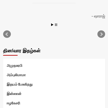
ஷாராஜ்
தின/வார இதழ்கள்
அமுதசுரபி
ஷ்
அம்புலிமாமா
இதயம் பேசுகிறது
இன்ஸான்
ஈழகேசரி