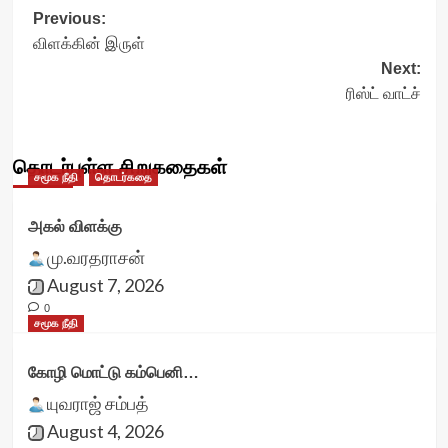
Post
Previous:
விளக்கின் இருள்
navigation
Next:
ரிஸ்ட் வாட்ச்
தொடர்புள்ள சிறுகதைகள்
சமூக நீதி
தொடர்கதை
அகல் விளக்கு
மு.வரதராசன்
August 7, 2026
0
சமூக நீதி
கோழி மொட்டு கம்பெனி…
யுவராஜ் சம்பத்
August 4, 2026