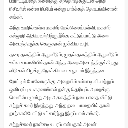
பாராட்டியதை நினைத்து சந்தோஷ­த்துடன் அந்த
ரிசீவரில் என்ன ரிப்பேர் என்று பார்க்கத் தொடங்கினான்
சங்கர்.
அந்த ஊரில் உள்ள மகளிர் மேல்நிலைப்பள்ளி, மகளிர்
கல்லூரி ஆகியவற்றிற்கு இந்த கட்டுப்பாட்டு அறை
அமைந்திருந்த தெருதான் முக்கிய வழி.
தரை தளத்தில் ஆறுவீடும், முதல் தளத்தில் ஆறுவீடும்
உள்ள காலனியில்தான் அந்த அறை அமைந்திருக்கிறது.
வீடுகள் கிழக்கு நோக்கிய வாசலுடன் இருந்தன.
ரோட்டில் போவோருக்கு, அறையில் உள்ள டி.வி. மற்றும்
ஒளிபரப்பு உபகரணங்கள் நன்கு தெரியும். அறைக்கு
வெளியே மூன்று அடி அகலத்தில் நடைபாதை விட்டு
சுற்றுச் சுவர் இருந்தது. அந்த நடைபாதையில் தான்
நாற்காலிபோட்டு உட்கார்ந்து இருப்பான் சங்கர்.
சுற்றுச்சுவர் நான்கடி உயரம் என்பதால் அவன்