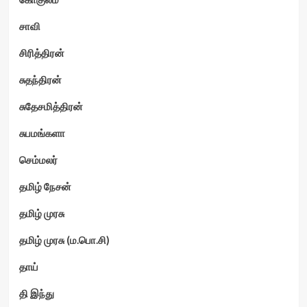
சாவி
சிரித்திரன்
சுதந்திரன்
சுதேசமித்திரன்
சுபமங்களா
செம்மலர்
தமிழ் நேசன்
தமிழ் முரசு
தமிழ் முரசு (ம.பொ.சி)
தாய்
தி இந்து