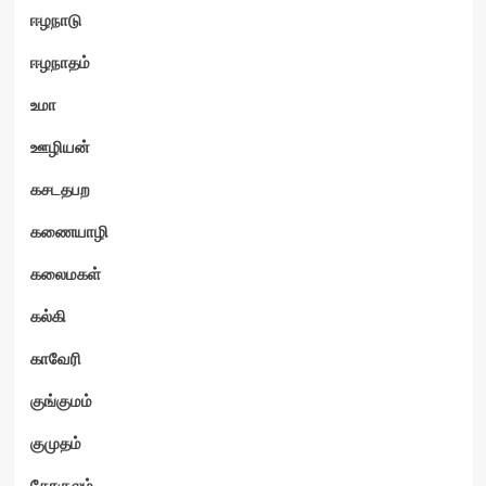
ஈழநாடு
ஈழநாதம்
உமா
ஊழியன்
கசடதபற
கணையாழி
கலைமகள்
கல்கி
காவேரி
குங்குமம்
குமுதம்
கோகுலம்