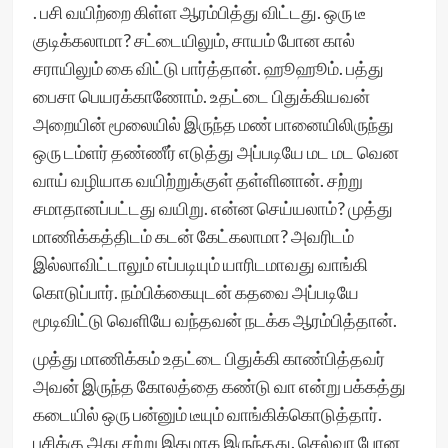
. பசி வயிற்றை கிள்ள ஆரம்பித்து விட்டது. ஒரு டீ
குடிக்கலாமா? சட்டையிலும், சாயம் போன கால்
சராயிலும் கை விட்டு பார்த்தான். ஹூஹூம். பத்து
பைசா பெயரக்காணோம். உதட்டை பிதுக்கியவன்
அறையின் மூலையில் இருந்த மண் பானையிலிருந்து
ஒரு டம்ளர் தண்ணீர் எடுத்து அப்படியே மட மட வென
வாய் வழியாக வயிற்றுக்குள் தள்ளினான். சற்று
சமாதானப்பட்டது வயிறு. என்ன செய்யலாம்? முத்து
மாணிக்கத்திடம் கடன் கேட்கலாமா? அவரிடம்
இல்லாவிட்டாலும் எப்படியும் யாரிடமாவது வாங்கி
கொடுப்பார். நம்பிக்கையுடன் கதவை அப்படியே
மூடிவிட்டு வெளியே வந்தவன் நடக்க ஆரம்பித்தான்.
முத்து மாணிக்கம் உதட்டை பிதுக்கி காண்பித்தவர்
அவன் இருந்த கோலத்தை கண்டு வா என்று பக்கத்து
கடையில் ஒரு பன்னும் டீயும் வாங்கிக்கொடுத்தார்.
பசிக்கு அது சற்று இதமாக இருந்தது. செல்வா போன