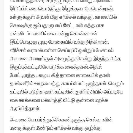
எண்ணத்தில் சரி சரி ரூமுக்கு வா என்று அவனின்
இடுப்பில் கை கொடுத்து இழுத்தவாறே சென்றான்.
உள்ளுக்குள் அவன் மீது எரிச்சல் வந்தது. காலையில்
செலவுக்கு ஐம்பது ரூபாய் கேட்டான் சுத்தமாக
என்னிடம் பணமில்லை என்று சொன்னவன்
இப்ப்பொழுது முழு போதையில் வந்து நிற்கிறான்.
எரிச்சல் வராமல் என்ன செய்யும்? ஒன்றும் பேசாமல்
அவனை அறைக்குள் அழைத்து சென்று இருந்த அந்த
இரும்புக்கட்டிலிலே படுக்க வைத்தான்.அதில்
போட்டிருந்த பழைய கித்தானை காலையில் தான்
தண்ணீரில் ஊறவைத்து காயப்போட்டிருந்தான். வெறும்
கட்டிலில் படுத்த ஹரி கட்டிலின் குளிர்ச்சியில் அப்படியே
கை கால்களை மல்லாத்திவிட்டு தன்னை மறக்க
ஆரம்பித்தான்.
அவனையே பார்த்துக்கொண்டிருந்த செல்வாவின்
மனதுக்குள் மீண்டும் எரிச்சல் வந்து சூழ்ந்து