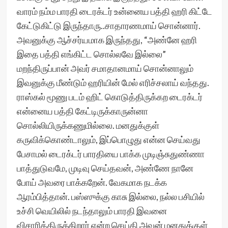
வாரம் நம்ம பாரதி டைரக்டர் உன்னைய பத்தி ஹரி கிட்டே
கேட்டுகிட்டு இருந்தாரு..சாதாரணமாய் சொன்னார்.
அவனுக்கு ஆச்சர்யமாக இருந்தது, “அண்னே ஹரி
இதை பத்தி எங்கிட்ட சொல்லவே இல்லை”
மறந்திருப்பான் அவர் சமாதானமாய் சொன்னாலும்
இவனுக்கு மீண்டும் ஹரியின் மேல் எரிச்சலாய் வந்தது.
ராஸ்கல் மூணு படம் ஹிட் கொடுத்திருக்கற டைரக்டர்
என்னைய பத்தி கேட்டிருக்காருன்னா
சொல்லியிருக்கணுமில்லை. மனதுக்குள்
கருவிக்கொண்டாலும், இப்பொழுது என்ன செய்வது
பேசாமல் டைரக்டர் பாரதியை பாக்க முடிஞ்சுதுண்ணா
பாத்துடுவமே, முடிவு செய்தவன், அண்ணே நானே
போய் அவரை பாக்கறேன். வேகமாக நடக்க
ஆரம்பித்தான். பஸ்ஸுக்கு காசு இல்லை, நல்ல பசியில்
உச்சி வெயிலில் நடந்தாலும் பாரதி இவனை
விசாரித்திருக்கிறார் என்ற செய்தி அவன் மனதுக்குள்