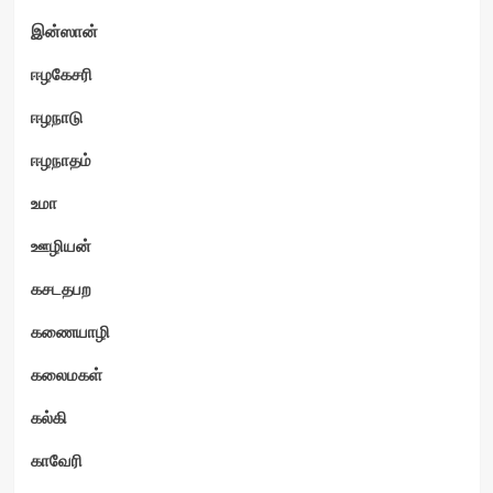
இன்ஸான்
ஈழகேசரி
ஈழநாடு
ஈழநாதம்
உமா
ஊழியன்
கசடதபற
கணையாழி
கலைமகள்
கல்கி
காவேரி