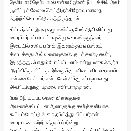
தெரியுமா? தெரியாமல் என்ன? இரண்டு படத்தில் அவர்
யூனிட்டில் வேலை செய்திருக்கிறோம், மனதை
தேற்றிக்கொண்டு காத்திருந்தான்.
கிட்டத்தட்ட இரவு ஏழு மணிக்கு மேல் ஆகி விட்டது.
டைரக்டர் பம்பரமாய் சுழன்று கொண்டிருந்தார்.
இடையில் சிறிய பிரேக், இவனுக்கும் டீ பிஸ்கட்
கிடைத்தது அவ்வளைவுதான். குடல் சுண்டி சுண்டி
இழுத்தது. போதும் போய்விடலாம் என்று மனசு கெஞ்ச
ஆரம்பித்து விட்டது. இவனுக்கு பசியை விட எதனால்
என்னை கேட்டார் என்ற கேள்விக்கு எப்படியாவது
அவரிடமிருந்து பதிலை எதிர்பார்த்தான்.
பேக் அப்..பட பட வென விளக்குகள்
அணைக்கப்பட்டன.ஆளாளுக்கு தனித்தனியாக
கூட்டம் போட்டு பேச ஆரம்பித்து விட்டார்கள்.
டைரகடரை சுற்றி பத்து பேர் நின்று
பேசிக்கொண்டிருந்தார்கள்.அந்த கூட்டத்தில் இவன்