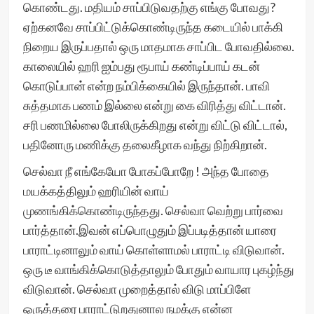
கொண்டது. மதியம் சாப்பிடுவதற்கு எங்கு போவது?
ஏற்கனவே சாப்பிட்டுக்கொண்டிருந்த கடையில் பாக்கி
நிறைய இருப்பதால் ஒரு மாதமாக சாப்பிட போவதில்லை.
காலையில் ஹரி ஐம்பது ரூபாய் கண்டிப்பாய் கடன்
கொடுப்பான் என்ற நம்பிக்கையில் இருந்தான். பாவி
சுத்தமாக பணம் இல்லை என்று கை விரித்து விட்டான்.
சரி பணமில்லை போலிருக்கிறது என்று விட்டு விட்டால்,
பதினோரு மணிக்கு தலைகீழாக வந்து நிற்கிறான்.
செல்வா நீ எங்கேயோ போகப்போறே ! அந்த போதை
மயக்கத்திலும் ஹரியின் வாய்
முணங்கிக்கொண்டிருந்தது. செல்வா வெற்று பார்வை
பார்த்தான்.இவன் எப்பொழுதும் இப்படித்தான் யாரை
பாராட்டினாலும் வாய் கொள்ளாமல் பாராட்டி விடுவான்.
ஒரு டீ வாங்கிக்கொடுத்தாலும் போதும் வாயார புகழ்ந்து
விடுவான். செல்வா முறைத்தால் விடு மாப்பிளே
ஒருத்தரை பாராட்டுறதுனால நமக்கு என்ன