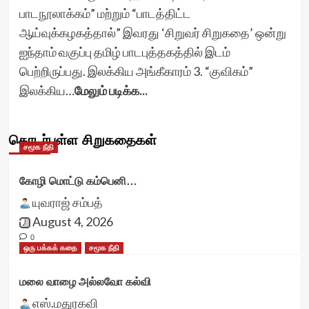
பாடநூலாக்கம்” மற்றும் “பாடத்திட்ட
ஆய்வுக்கழகத்தால்” இவரது ‘சிறுவர் சிறுகதை’ ஒன்று
ஐந்தாம் வகுப்பு தமிழ் பாடபுத்தகத்தில் இடம்
பெற்றிருப்பது. இலக்கிய அங்கீகாரம் 3. “குவிகம்”
இலக்கிய…
மேலும் படிக்க...
தொடர்புள்ள சிறுகதைகள்
சமூக நீதி
கோழி மொட்டு கம்பெனி…
யுவராஜ் சம்பத்
August 4, 2026
0
ஒரு பக்கக் கதை
சமூக நீதி
மலை வாழை அல்லவோ கல்வி
எஸ்.மதுரகவி