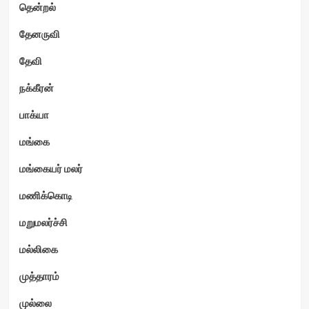
தென்றல்
தேனருவி
தேவி
நக்கீரன்
பாக்யா
மங்கை
மங்கையர் மலர்
மணிக்கொடி
மறுமலர்ச்சி
மல்லிகை
முத்தாரம்
முல்லை