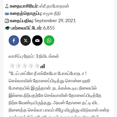
கதையாசிரியர்:
ஸ்ரீ.தாமோதரன்
கதைத்தொகுப்பு:
சமூக நீதி
கதைப்பதிவு:
September 29, 2021
பார்வையிட்டோர்:
6,855
வாசிப்பு நேரம்:
3
நிமிடங்கள்
“டேய் மாப்ளே நீ எங்கேயோ போகப்போறடா !
செல்வாவின் தோளைப்பிடித்து சொன்ன ஹரி
போதையில் இருந்தான். நடக்கக்கூடிய நிலையில்
இல்லை.நிற்பதற்கே செல்வாவின் தோளைப்பிடித்தே
நிற்க வேண்டியிருந்தது. அவன் தோளை தட்டி விட
நினைத்த செல்வா பாவம் கீழே விழுந்து விடுவான் என்ற