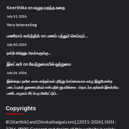
Keerthika
on
எழுத மறந்த கதை
July 31, 2026
Very interesting
மணிராம் கார்த்திக்
on
பணம் பத்தும் செய்யும்…
July 30, 2026
நன்றி விஷ்ணு அவர்களுக்கு...
இலட்சுமி
on
வேற்றுமையில் ஒற்றுமை
July 26, 2026
இன்றைய நவீன கால மாந்தர்கள் புரிந்து செம்மையாக வாழ இதுபோன்ற
படைப்புகள் துணைபுரியும் என்பதில் ஐயமில்லை . தொடர்க தங்கள் இலக்கிய
பணி...சமூகம் சீர் பெற மிளிரட்டும்…
Copyrights
© [Karthik] and [Sirukathaigal.com], [2011-2026]. ISSN :
2766-9890, Concept and design of this website is solely