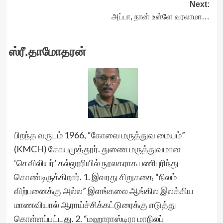
Next:
அப்பா, நான் உள்ளே வரலாமா…
ஸ்ரீ.தாமோதரன்
பிறந்த வருடம் 1966, “கோவை மருத்துவ மையம்”
(KMCH) கோயமுத்தூர். துணை மருத்துவமான
‘செவிலியர்’ கல்லூரியில் நூலகராக பணிபுரிந்து
கொண்டிருக்கிறார். 1. இவரது சிறுகதை “நிலம்
விற்பனைக்கு அல்ல” இளங்கலை ஆங்கில இலக்கிய
மாணவியால் ஆராய்ச்சிக்கட்டுரைக்கு எடுத்து
கொள்ளப்பட்டது. 2. “மஹாராஸ்டிரா மாநிலப்