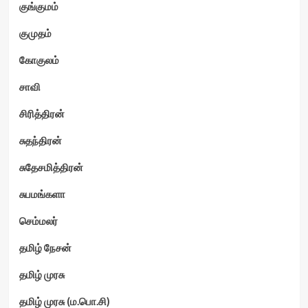
குங்குமம்
குமுதம்
கோகுலம்
சாவி
சிரித்திரன்
சுதந்திரன்
சுதேசமித்திரன்
சுபமங்களா
செம்மலர்
தமிழ் நேசன்
தமிழ் முரசு
தமிழ் முரசு (ம.பொ.சி)