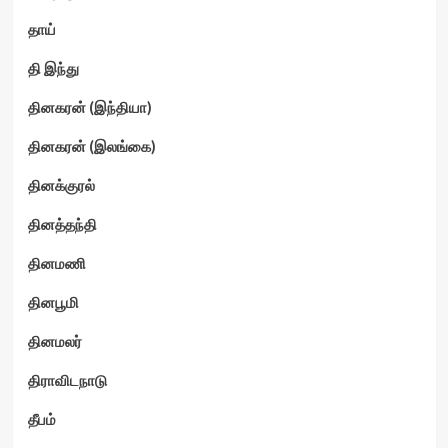
தாய்
தி இந்து
தினகரன் (இந்தியா)
தினகரன் (இலங்கை)
தினக்குரல்
தினத்தந்தி
தினமணி
தினபூமி
தினமலர்
திராவிடநாடு
தீபம்