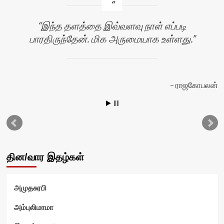
இந்த தளத்தை இவ்வளவு நாள் எப்படி
பாரதிருந்தேன். மிக அருமையாக உள்ளது.
ராஜகோபலன்
டு
தின/வார இதழ்கள்
அமுதசுரபி
அம்புலிமாமா