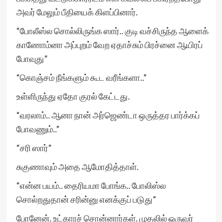
அவர் மேலும் பீதியைக் கிளப்பினார்.
“போலீஸ்ல சொல்லிருங்க ஸார்.. குடி வச்சிருந்த ஆளைக்
காணோம்னா அப்புறம் வேற ஏதாச்சும் பிரச்னை ஆயிரப்
போவுது”
“கொஞ்சம் நீங்களும் கூட வரீங்களா..”
உள்ளிருந்து ஏதோ குரல் கேட்டது.
“வரலாம்.. ஆனா நான் அர்ஜெண்டா ஒருத்தர பார்க்கப்
போவணும்..”
“சரி ஸார்”
சுகுணாவும் அதை ஆமோதித்தாள்.
“என்ன பயம்.. தைரியமா போங்க.. போலிஸ்ல
சொல்றதுதான் சரின்னு எனக்குப் படுது”
போனேன். உட்காரச் சொன்னார்கள். முதலில் ஒருவர்