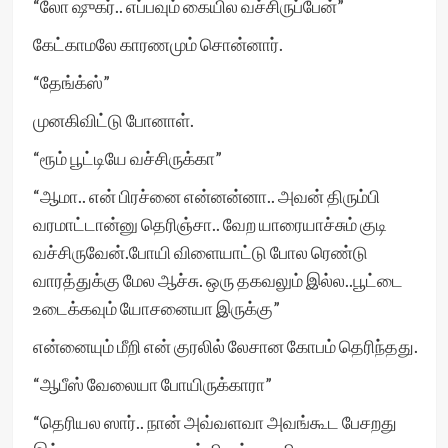
“லோ ஷுகர்.. எப்பவும் கையில வச்சிருப்பேன்”
கேட்காமலே காரணமும் சொன்னார்.
“தேங்க்ஸ்”
முனகிவிட்டு போனாள்.
“ரூம் பூட்டியே வச்சிருக்கா”
“ஆமா.. என் பிரச்னை என்னன்னா.. அவன் திரும்பி
வரமாட்டான்னு தெரிஞ்சா.. வேற யாரையாச்சும் குடி
வச்சிருவேன்.போயி விளையாட்டு போல ரெண்டு
வாரத்துக்கு மேல ஆச்சு. ஒரு தகவலும் இல்ல..பூட்டை
உடைக்கவும் யோசனையா இருக்கு”
என்னையும் மீறி என் குரலில் லேசான கோபம் தெரிந்தது.
“ஆபீஸ் வேலையா போயிருக்காரா”
“தெரியல ஸார்.. நான் அவ்வளவா அவங்கூட பேசறது