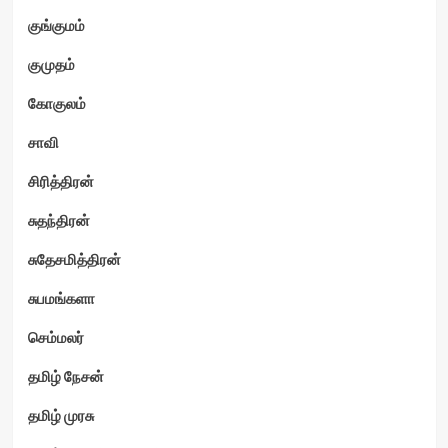
குங்குமம்
குமுதம்
கோகுலம்
சாவி
சிரித்திரன்
சுதந்திரன்
சுதேசமித்திரன்
சுபமங்களா
செம்மலர்
தமிழ் நேசன்
தமிழ் முரசு