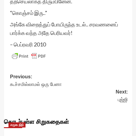
தற்செயலாகத் திரும்பினேன்.
“கொஞ்சம் இரு..”
அங்கே விறைத்துப் போயிருந்த உடல்.. சரவணனைப்
பார்க்க வந்த அதே பெரியவர்!
– பெப்ரவரி 2010
Post
Previous:
கூச்சமில்லாமல் ஒரு பேனா
navigation
Next:
புஜ்ஜி
தொடர்புள்ள சிறுகதைகள்
சமூக நீதி