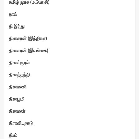
தமிழ் முரசு (ம.பொ.சி)
தாய்
தி இந்து
தினகரன் (இந்தியா)
தினகரன் (இலங்கை)
தினக்குரல்
தினத்தந்தி
தினமணி
தினபூமி
தினமலர்
திராவிடநாடு
தீபம்