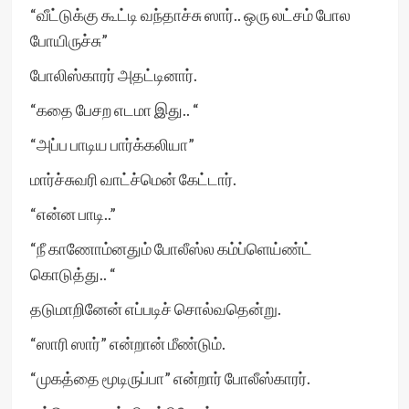
“வீட்டுக்கு கூட்டி வந்தாச்சு ஸார்.. ஒரு லட்சம் போல
போயிருச்சு”
போலிஸ்காரர் அதட்டினார்.
“கதை பேசற எடமா இது.. “
“அப்ப பாடிய பார்க்கலியா”
மார்ச்சுவரி வாட்ச்மென் கேட்டார்.
“என்ன பாடி..”
“நீ காணோம்னதும் போலீஸ்ல கம்ப்ளெய்ண்ட்
கொடுத்து.. “
தடுமாறினேன் எப்படிச் சொல்வதென்று.
“ஸாரி ஸார்” என்றான் மீண்டும்.
“முகத்தை மூடிருப்பா” என்றார் போலீஸ்காரர்.