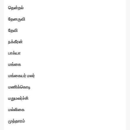
தென்றல்
தேனருவி
தேவி
நக்கீரன்
பாக்யா
மங்கை
மங்கையர் மலர்
மணிக்கொடி
மறுமலர்ச்சி
மல்லிகை
முத்தாரம்