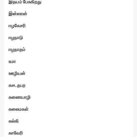
இதயம் பேசுகிறது
இன்ஸான்
ஈழகேசரி
ஈழநாடு
ஈழநாதம்
உமா
ஊழியன்
கசடதபற
கணையாழி
கலைமகள்
கல்கி
காவேரி