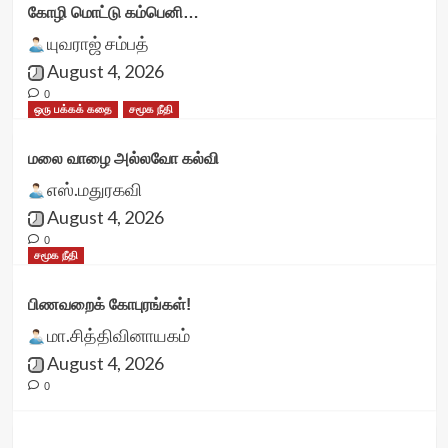
கோழி மொட்டு கம்பெனி…
யுவராஜ் சம்பத்
August 4, 2026
0
ஒரு பக்கக் கதை
சமூக நீதி
மலை வாழை அல்லவோ கல்வி
எஸ்.மதுரகவி
August 4, 2026
0
சமூக நீதி
பிணவறைக் கோபுரங்கள்!
மா.சித்திவினாயகம்
August 4, 2026
0