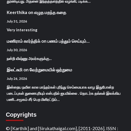
தூண்டியது. அதனை இந்தத்தளத்தில் வழங்கி, படிக்க…
Keerthika
on
எழுத மறந்த கதை
July 31, 2026
Very interesting
மணிராம் கார்த்திக்
on
பணம் பத்தும் செய்யும்…
July 30, 2026
நன்றி விஷ்ணு அவர்களுக்கு...
இலட்சுமி
on
வேற்றுமையில் ஒற்றுமை
July 26, 2026
இன்றைய நவீன கால மாந்தர்கள் புரிந்து செம்மையாக வாழ இதுபோன்ற
படைப்புகள் துணைபுரியும் என்பதில் ஐயமில்லை . தொடர்க தங்கள் இலக்கிய
பணி...சமூகம் சீர் பெற மிளிரட்டும்…
Copyrights
© [Karthik] and [Sirukathaigal.com], [2011-2026]. ISSN :