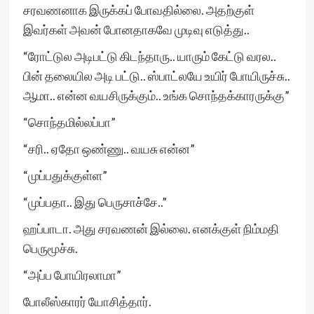
சரவணனாக இருக்கப் போவதில்லை. அதற்குள்
இவர்கள் அவன் போனதாகவே முடிவு எடுத்து..
“ரோட்டுல அடிபட்டு கிடந்தாரு.. யாரும் கேட்டு வரல..
பின் தலையில அடி பட்டு.. ஸ்பாட்லயே உயிர் போயிருச்சு..
ஆமா.. என்ன வயசிருக்கும்.. உங்க சொந்தக்காரருக்கு”
“சொந்தமில்லப்பா”
“சரி.. ஏதோ ஒண்ணு.. வயசு என்ன”
“முப்பதுக்குள்ள”
“முப்பதா.. இது பெருசாச்சே..”
ஹப்பாடா. அது சரவணன் இல்லை. எனக்குள் நிம்மதி
பெருமூச்சு.
“அப்ப போயிரலாமா”
போலீஸ்காரர் யோசித்தார்.